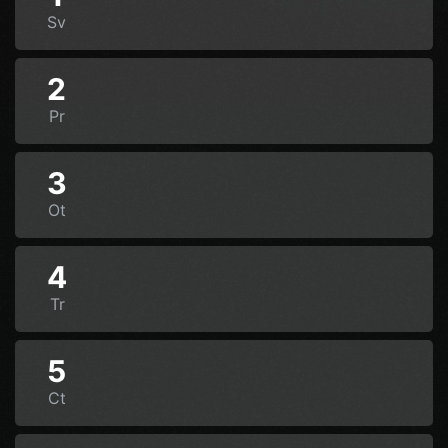
Sv
2
Pr
3
Ot
4
Tr
5
Ct