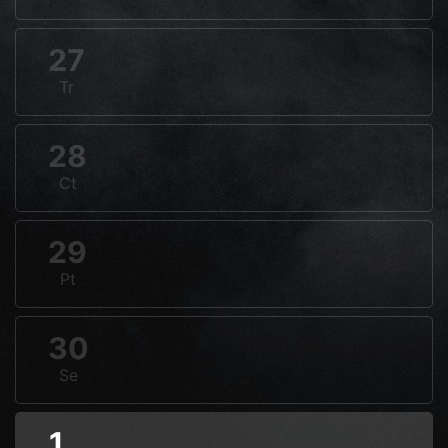
27
Tr
28
Ct
29
Pt
30
Se
1