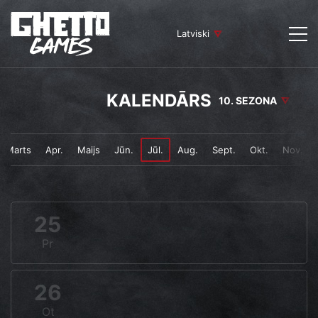
Latviski
KALENDĀRS
10. SEZONA
Marts
Apr.
Maijs
Jūn.
Jūl.
Aug.
Sept.
Okt.
Nov.
25
Pr
26
Ot