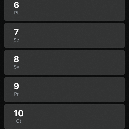
6
Pt
7
Se
8
Sv
9
Pr
10
Ot