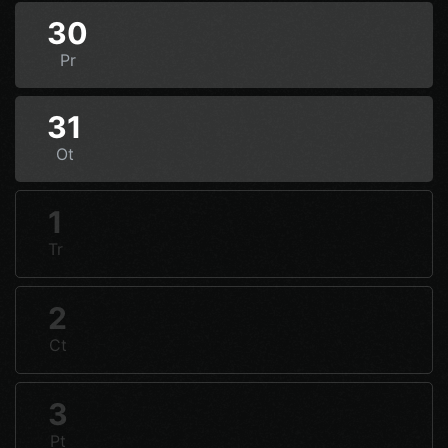
30
Pr
31
Ot
1
Tr
2
Ct
3
Pt