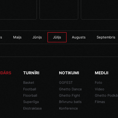
is
Maijs
Jūnijs
Jūlijs
Augusts
Septembris
NDĀRS
TURNĪRI
NOTIKUMI
MEDIJI
Basket
GGFEST
Foto
Football
Ghetto Dance
Video
Floorball
Ghetto Fight
Ghetto Podkā
Superlīga
Brīvrunu batls
Filmas
Ekstraklase
Konference