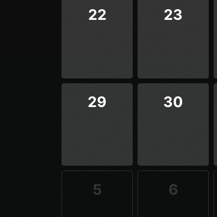
22
23
29
30
5
6