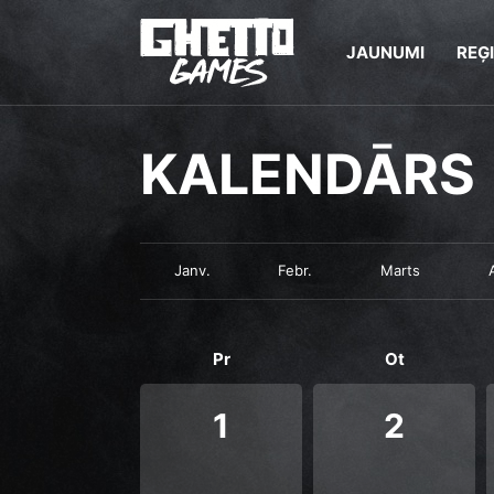
JAUNUMI
REĢ
KALENDĀRS
Janv.
Febr.
Marts
Pr
Ot
1
2