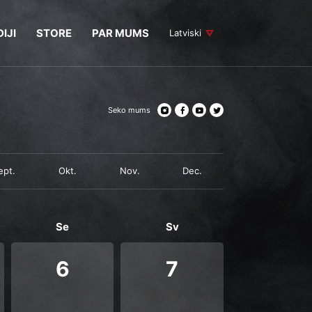
IJI
STORE
PAR MUMS
Latviski
Seko mums
ept.
Okt.
Nov.
Dec.
Se
Sv
6
7