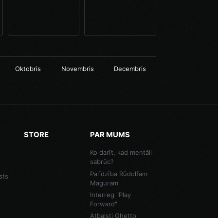
Oktobris
Novembris
Decembris
STORE
PAR MUMS
Ko darīt, kad mentāli
sabrūc?
Palīdzība Rūdolfam
sts
Maguram
Interreg "Play
Forward"
Atbalsti Ghetto