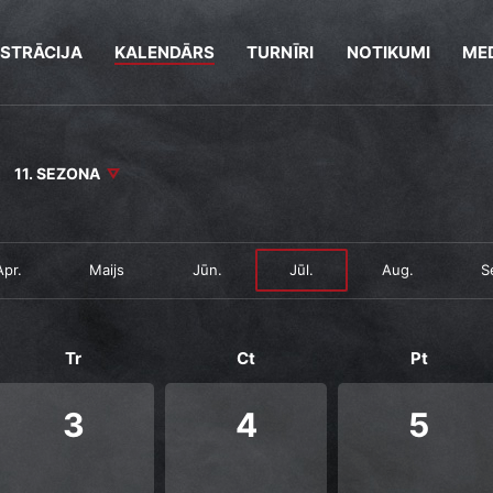
ISTRĀCIJA
KALENDĀRS
TURNĪRI
NOTIKUMI
MED
11. SEZONA
Apr.
Maijs
Jūn.
Jūl.
Aug.
S
Tr
Ct
Pt
3
4
5