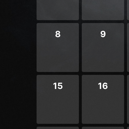
8
9
15
16