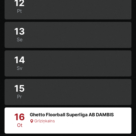
12
Pt
13
Se
14
Sv
15
Pr
16
Ghetto Floorball Superlīga AB DAMBIS
Grīziņkalns
Ot