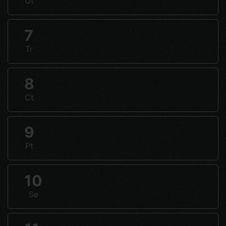
Ot
7
Tr
8
Ct
9
Pt
10
Se