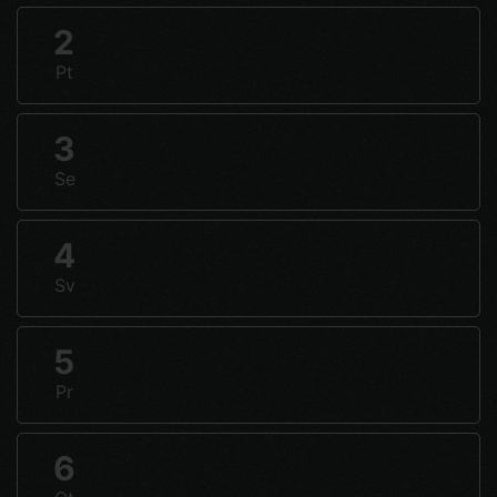
2
Pt
3
Se
4
Sv
5
Pr
6