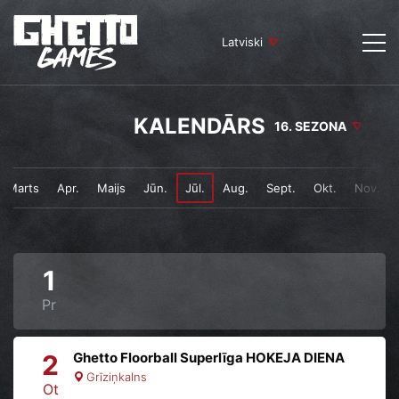
Latviski
KALENDĀRS
16. SEZONA
Marts
Apr.
Maijs
Jūn.
Jūl.
Aug.
Sept.
Okt.
Nov.
1
Pr
2
Ghetto Floorball Superlīga HOKEJA DIENA
Grīziņkalns
Ot