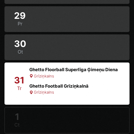
29
Pr
30
Ot
Ghetto Floorball Superlīga Ģimeņu Diena
Grīziņkalns
31
Ghetto Football Grīziņkalnā
Tr
Grīziņkalns
1
Ct