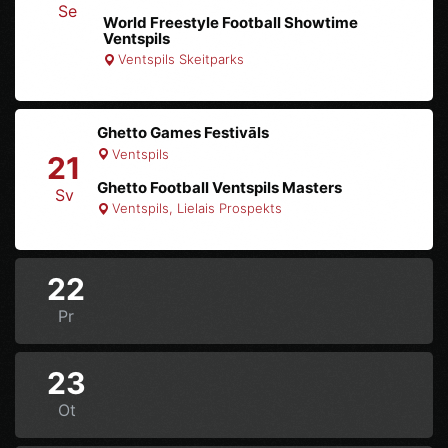
Se
World Freestyle Football Showtime
Ventspils
Ventspils Skeitparks
Ghetto Games Festivāls
Ventspils
21
Ghetto Football Ventspils Masters
Sv
Ventspils, Lielais Prospekts
22
Pr
23
Ot