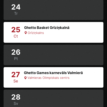
24
Tr
25
Ghetto Basket Grīziņkalnā
Grīziņkalns
Ct
26
Pt
27
Ghetto Games karnevāls Valmierā
Valmieras Olimpiskais centrs
Se
28
Sv