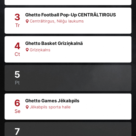
3
Ghetto Football Pop-Up CENTRĀLTIRGUS
Centrāltirgus, Nēģu laukums
Tr
4
Ghetto Basket Grīziņkalnā
Grīziņkalns
Ct
5
Pt
6
Ghetto Games Jēkabpils
Jēkabpils sporta halle
Se
7