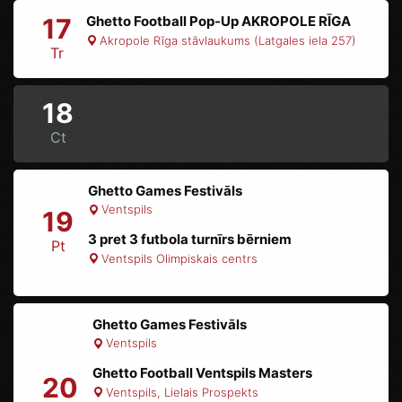
17
Ghetto Football Pop-Up AKROPOLE RĪGA
Akropole Rīga stāvlaukums (Latgales iela 257)
Tr
18
Ct
Ghetto Games Festivāls
Ventspils
19
3 pret 3 futbola turnīrs bērniem
Pt
Ventspils Olimpiskais centrs
Ghetto Games Festivāls
Ventspils
Ghetto Football Ventspils Masters
20
Ventspils, Lielais Prospekts