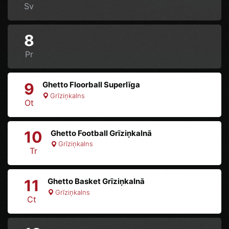
Sv
8
Pr
9
Ghetto Floorball Superlīga
Grīziņkalns
Ot
10
Ghetto Football Grīziņkalnā
Grīziņkalns
Tr
11
Ghetto Basket Grīziņkalnā
Grīziņkalns
Ct