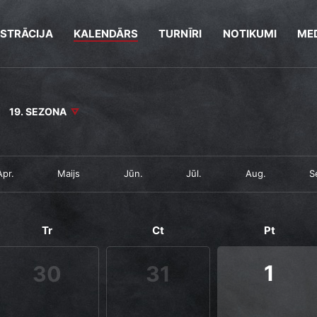
ISTRĀCIJA
KALENDĀRS
TURNĪRI
NOTIKUMI
MED
19. SEZONA
Apr.
Maijs
Jūn.
Jūl.
Aug.
S
Tr
Ct
Pt
1
30
31