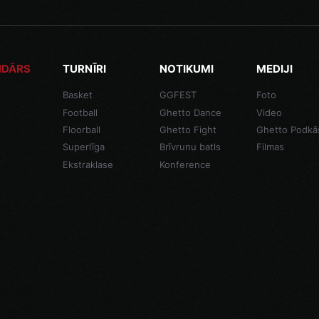
NDĀRS
TURNĪRI
NOTIKUMI
MEDIJI
Basket
GGFEST
Foto
Football
Ghetto Dance
Video
Floorball
Ghetto Fight
Ghetto Podkā
Superlīga
Brīvrunu batls
Filmas
Ekstraklase
Konference