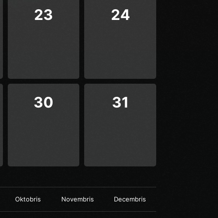
23
24
30
31
Oktobris
Novembris
Decembris