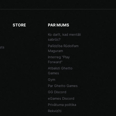
STORE
PAR MUMS
Ko darīt, kad mentāli
sabrūc?
Palīdzība Rūdolfam
sts
Maguram
Interreg "Play
Forward"
Atbalsti Ghetto
Games
Gym
Par Ghetto Games
GG Discord
eGames Discord
Privātuma politika
Rekvizīti