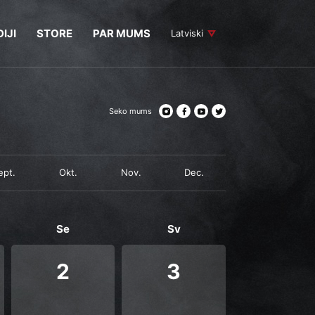
IJI
STORE
PAR MUMS
Latviski
Seko mums
ept.
Okt.
Nov.
Dec.
Se
Sv
2
3