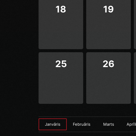
18
19
25
26
Janvāris
Februāris
Marts
Aprīl