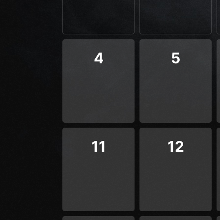
4
5
11
12