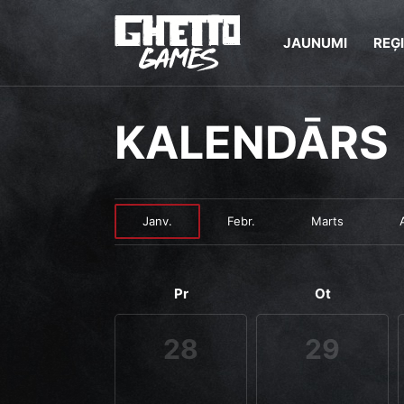
JAUNUMI
REĢ
KALENDĀRS
Janv.
Febr.
Marts
Pr
Ot
28
29