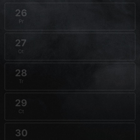
26
Pr
27
Ot
28
Tr
29
Ct
30