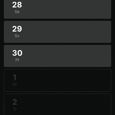
28
Se
29
Sv
30
Pr
1
Ot
2
Tr