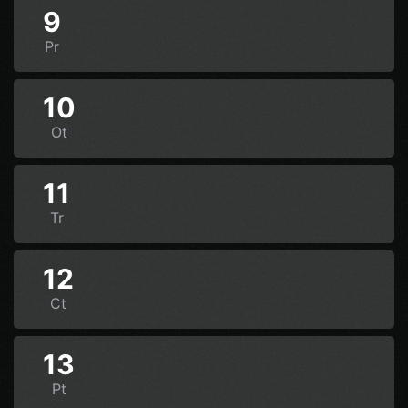
9
Pr
10
Ot
11
Tr
12
Ct
13
Pt