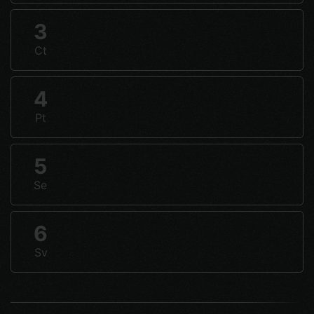
3
Ct
4
Pt
5
Se
6
Sv