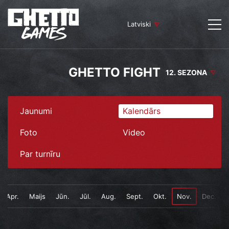
Latviski
GHETTO FIGHT
12. SEZONA
Jaunumi
Kalendārs
Foto
Video
Par turnīru
Apr.
Maijs
Jūn.
Jūl.
Aug.
Sept.
Okt.
Nov.
Dec.