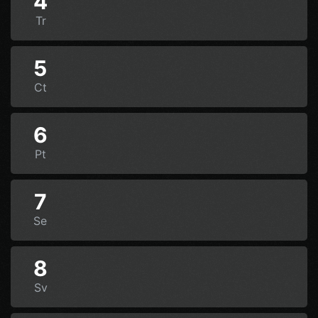
4
Tr
5
Ct
6
Pt
7
Se
8
Sv