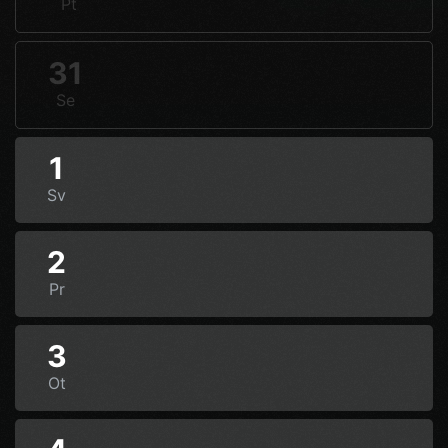
Pt
31
Se
1
Sv
2
Pr
3
Ot