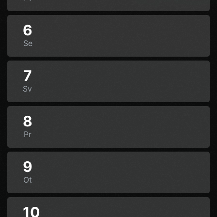
6
Se
7
Sv
8
Pr
9
Ot
10