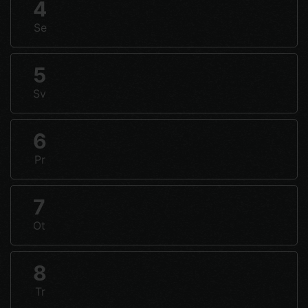
4
Se
5
Sv
6
Pr
7
Ot
8
Tr