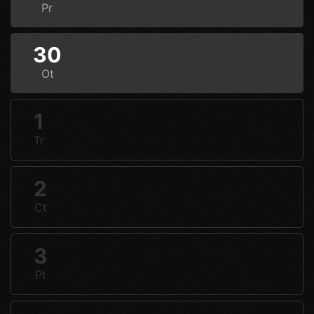
Pr
30
Ot
1
Tr
2
Ct
3
Pt