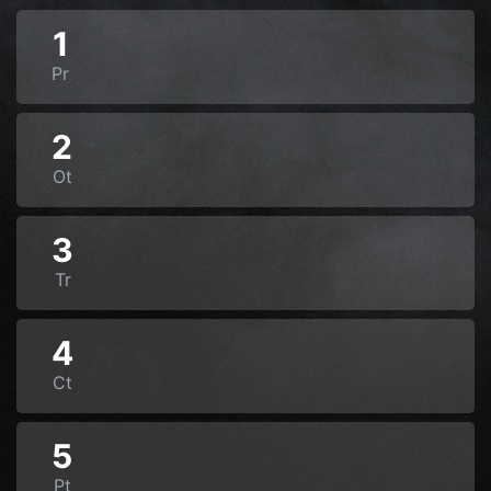
1
Pr
2
Ot
3
Tr
4
Ct
5
Pt