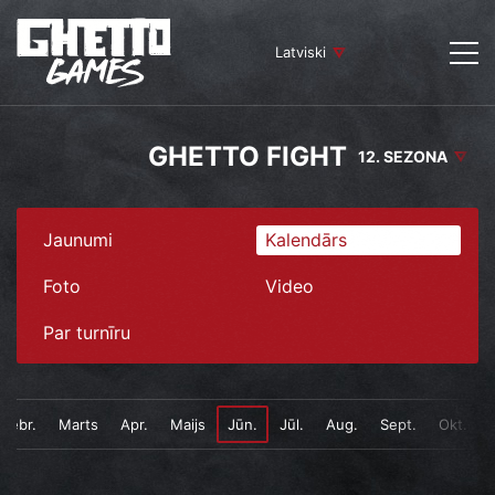
Latviski
GHETTO FIGHT
12. SEZONA
Jaunumi
Kalendārs
Foto
Video
Par turnīru
Febr.
Marts
Apr.
Maijs
Jūn.
Jūl.
Aug.
Sept.
Okt.