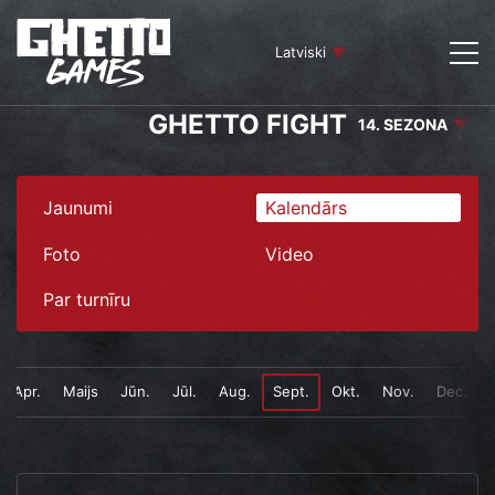
Latviski
GHETTO FIGHT
14. SEZONA
Jaunumi
Kalendārs
Foto
Video
Par turnīru
Apr.
Maijs
Jūn.
Jūl.
Aug.
Sept.
Okt.
Nov.
Dec.