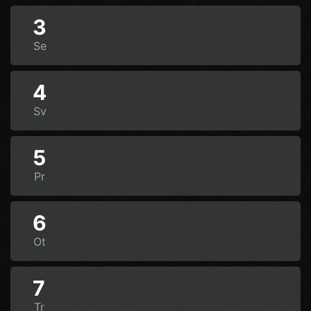
3
Se
4
Sv
5
Pr
6
Ot
7
Tr