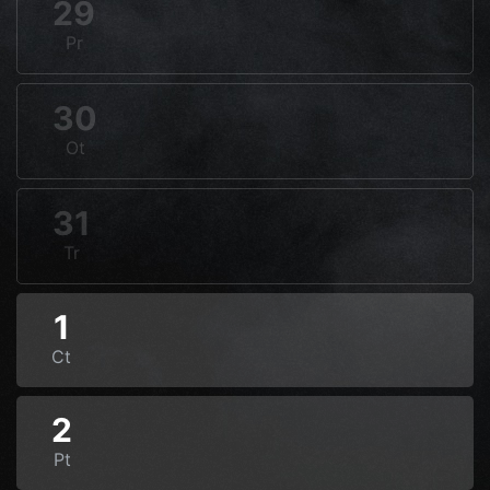
29
Pr
30
Ot
31
Tr
1
Ct
2
Pt