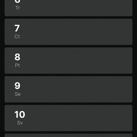
Tr
7
Ct
8
Pt
9
Se
10
Sv