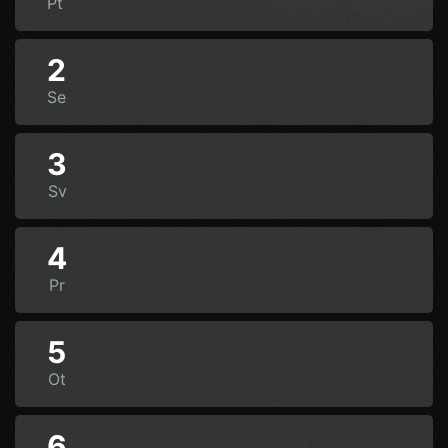
Pt
2
Se
3
Sv
4
Pr
5
Ot
6