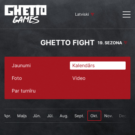
Latviski
GHETTO FIGHT
19. SEZONA
Jaunumi
Kalendārs
Foto
Video
Par turnīru
Apr.
Maijs
Jūn.
Jūl.
Aug.
Sept.
Okt.
Nov.
Dec.