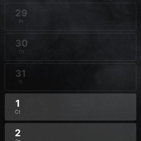
29
Pr
30
Ot
31
Tr
1
Ct
2