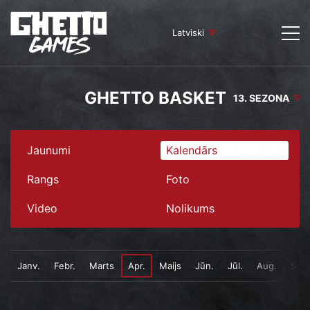
Latviski
GHETTO BASKET
13. SEZONA
Jaunumi
Kalendārs
Rangs
Foto
Video
Nolikums
Janv.
Febr.
Marts
Apr.
Maijs
Jūn.
Jūl.
Aug.
Sept