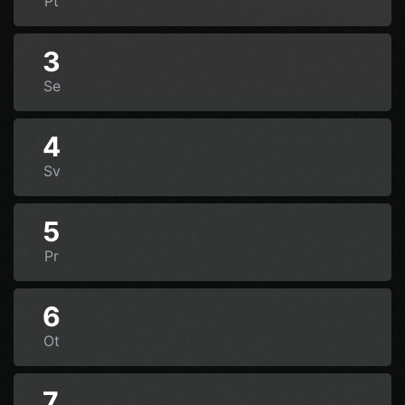
Pt
3
Se
4
Sv
5
Pr
6
Ot
7