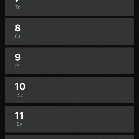
Tr
8
Ct
9
Pt
10
Se
11
Sv