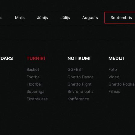
is
Maijs
Jūnijs
Jūlijs
Augusts
Septembris
NDĀRS
TURNĪRI
NOTIKUMI
MEDIJI
Basket
GGFEST
Foto
Football
Ghetto Dance
Video
Floorball
Ghetto Fight
Ghetto Podkā
Superlīga
Brīvrunu batls
Filmas
Ekstraklase
Konference