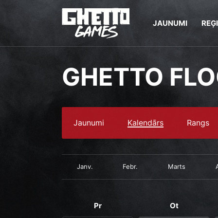
JAUNUMI
REĢ
GHETTO FL
Jaunumi
Kalendārs
Rangs
Janv.
Febr.
Marts
Pr
Ot