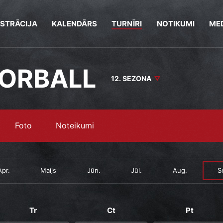
ISTRĀCIJA
KALENDĀRS
TURNĪRI
NOTIKUMI
MED
OORBALL
12. SEZONA
Foto
Noteikumi
Apr.
Maijs
Jūn.
Jūl.
Aug.
S
Tr
Ct
Pt