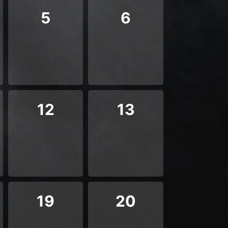
5
6
12
13
19
20