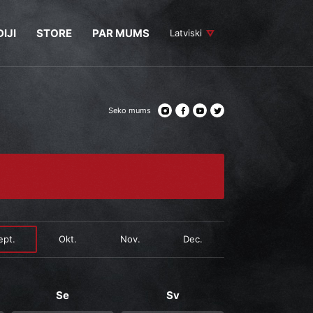
IJI
STORE
PAR MUMS
Latviski
Seko mums
ept.
Okt.
Nov.
Dec.
Se
Sv