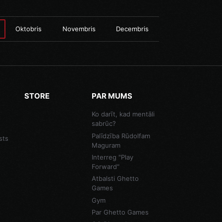
Oktobris
Novembris
Decembris
STORE
PAR MUMS
Ko darīt, kad mentāli
sabrūc?
Palīdzība Rūdolfam
sts
Maguram
Interreg "Play
Forward"
Atbalsti Ghetto
Games
Gym
Par Ghetto Games