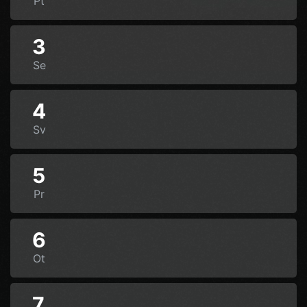
Pt
3
Se
4
Sv
5
Pr
6
Ot
7