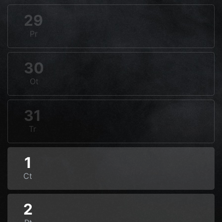
29
Pr
30
Ot
31
Tr
1
Ct
2