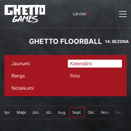
Latviski
GHETTO FLOORBALL
14. SEZONA
Jaunumi
Kalendārs
Rangs
Foto
Noteikumi
Apr.
Maijs
Jūn.
Jūl.
Aug.
Sept.
Okt.
Nov.
Dec.