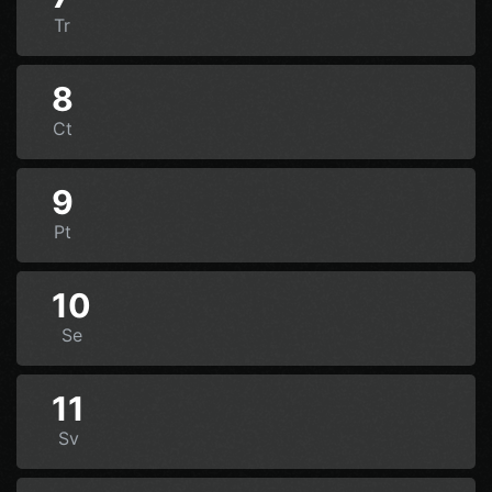
Tr
8
Ct
9
Pt
10
Se
11
Sv