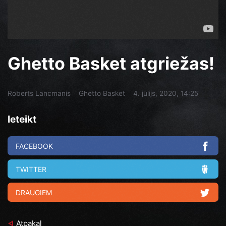
Ghetto Basket atgriežas!
Roberts Lancmanis
Ghetto Basket
4. jūlijs, 2020, 14:25
Ieteikt
FACEBOOK
TWITTER
DRAUGIEM
Atpakaļ