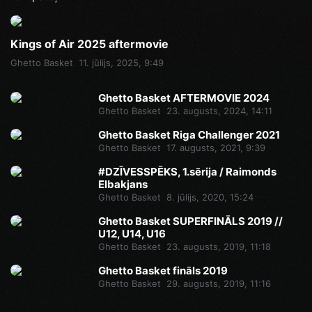
Kings of Air 2025 aftermovie
Ghetto Basket
11. jūlijs, 2025, 9:49
Ghetto Basket AFTERMOVIE 2024
Ghetto Basket
23. augusts, 2024, 14:11
Ghetto Basket Riga Challenger 2021
Ghetto Basket
17. augusts, 2021, 9:39
#DZĪVESSPĒKS, 1.sērija / Raimonds
Elbakjans
Ghetto Basket
8. jūlijs, 2020, 15:24
Ghetto Basket SUPERFINĀLS 2019 //
U12, U14, U16
Ghetto Basket
23. augusts, 2019, 11:18
Ghetto Basket fināls 2019
Ghetto Basket
29. augusts, 2019, 11:16