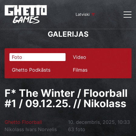
Latviski
GALERIJAS
Foto
Video
Ghetto Podkāsts
Filmas
F* The Winter / Floorball
#1 / 09.12.25. // Nikolass
Ghetto Floorball
10. decembris, 2025, 10:33
Nikolass Ivars Norvelis
63 foto