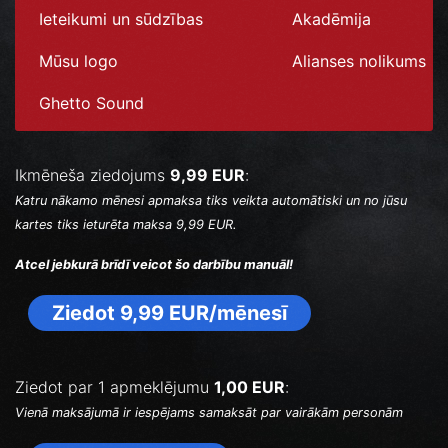
Ieteikumi un sūdzības
Akadēmija
Mūsu logo
Alianses nolikums
Ghetto Sound
Ikmēneša ziedojums
9,99 EUR
:
Katru nākamo mēnesi apmaksa tiks veikta automātiski un no jūsu
kartes tiks ieturēta maksa 9,99 EUR.
Atcel jebkurā brīdī veicot šo darbību manuāl!
Ziedot 9,99 EUR/mēnesī
Ziedot par 1 apmeklējumu
1,00 EUR
:
Vienā maksājumā ir iespējams samaksāt par vairākām personām