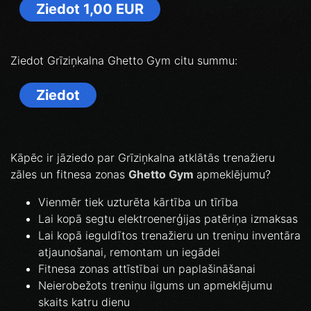
Ziedot 1,00 EUR
Ziedot Grīziņkalna Ghetto Gym citu summu:
Ziedot
Kāpēc ir jāziedo par Grīziņkalna atklātās trenažieru
zāles un fitnesa zonas
Ghetto Gym
apmeklējumu?
Vienmēr tiek uzturēta kārtība un tīrība
Lai kopā segtu elektroenerģijas patēriņa izmaksas
Lai kopā ieguldītos trenažieru un treniņu inventāra
atjaunošanai, remontam un iegādei
Fitnesa zonas attīstībai un paplašināšanai
Neierobežots treniņu ilgums un apmeklējumu
skaits katru dienu