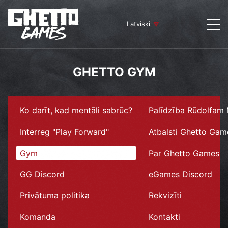
Latviski
GHETTO GYM
Ko darīt, kad mentāli sabrūc?
Palīdzība Rūdolfam
Interreg "Play Forward"
Atbalsti Ghetto Gam
Gym
Par Ghetto Games
GG Discord
eGames Discord
Privātuma politika
Rekvizīti
Komanda
Kontakti