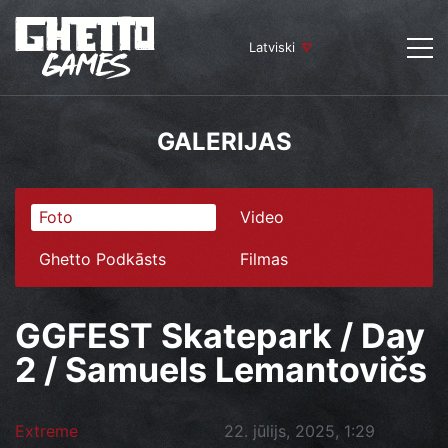
Latviski
GALERIJAS
Foto
Video
Ghetto Podkāsts
Filmas
GGFEST Skatepark / Day
2 / Samuels Lemantovičs
Extreme
22. jūlijs, 2025, 1:29