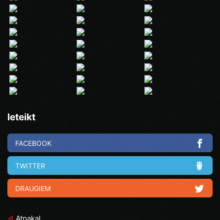
Ieteikt
FACEBOOK
TWITTER
DRAUGIEM
Atpakaļ