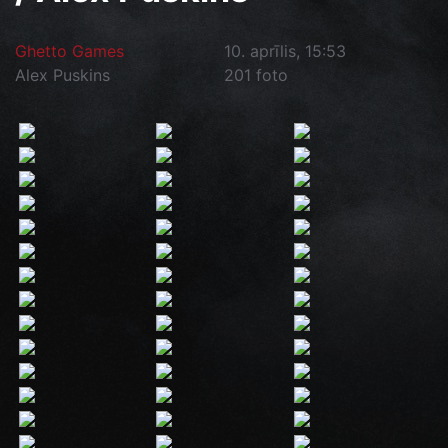
Ghetto Games
10. aprīlis, 15:53
Alex Puskins
201 foto