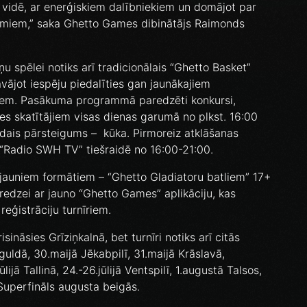
 vidē, ar enerģiskiem dalībniekiem un domājot par
jumiem,” saka Ghetto Games dibinātājs Raimonds
u spēlei notiks arī tradicionālais “Ghetto Basket”
ājot iespēju piedalīties gan jaunākajiem
jiem. Pasākuma programmā paredzēti konkursi,
es skatītājiem visas dienas garumā no plkst. 16:00
ldais pārsteigums – kūka. Pirmoreiz atklāšanas
, “Radio SWH TV” tiešraidē no 16:00-21:00.
 jauniem formātiem – “Ghetto Gladiatoru batliem” 17+
ieredzei ar jauno “Ghetto Games” aplikāciju, kas
eģistrāciju turnīriem.
sināsies Grīziņkalnā, bet turnīri notiks arī citās
guldā, 30.maijā Jēkabpilī, 31.maijā Krāslavā,
ūlijā Tallinā, 24.-26.jūlijā Ventspilī, 1.augustā Talsos,
Superfināls augusta beigās.