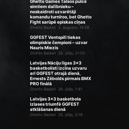
Ghetto Games Talsos pulcē
simtiem dalībnieku –
noskaidroti uzvarētāji
komandu turnīros, bet Ghetto
Fight sarūpē episkas cīņas
Ghetto Basket
2. augusts, 14:58
GGFEST Ventspilī tiekas
olimpiskie čempioni – uzvar
Nauris Miezis
Ghetto Basket
26. jūlijs, 21:02
Latvijas Nāciju līgas 3x3
basketbolisti izcīna uzvaru
arī GGFEST otrajā dienā,
Ernests Zēbolds pirmais BMX
PRO finālā
Ghetto Basket
26. jūlijs, 1:41
Latvijas 3x3 basketbola
izlases triumfē GGFEST
atklāšanas dienā
Ghetto Basket
25. jūlijs, 0:18