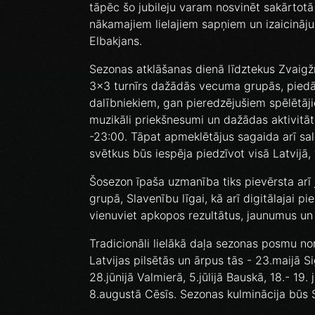
tāpēc šo jubileju varam nosvinēt sakārtotā
nākamajiem lielajiem sapņiem un izaicinā
Elbakjans.
Sezonas atklāšanas dienā līdztekus Zvaigžņ
3x3 turnīrs dažādās vecuma grupās, piedāv
dalībniekiem, gan pieredzējušiem spēlētā
muzikāli priekšnesumi un dažādas aktivitāt
-23:00. Tāpat apmeklētājus sagaida arī sa
svētkus būs iespēja piedzīvot visā Latvijā
Šosezon īpaša uzmanība tiks pievērsta arī
grupā, Slavenību līgai, kā arī digitālajai p
vienuviet apkopos rezultātus, jaunumus un r
Tradicionāli lielākā daļa sezonas posmu nori
Latvijas pilsētās un ārpus tās - 23.maijā Si
28.jūnijā Valmierā, 5.jūlijā Bauskā, 18.- 19. j
8.augustā Cēsīs. Sezonas kulminācija būs 