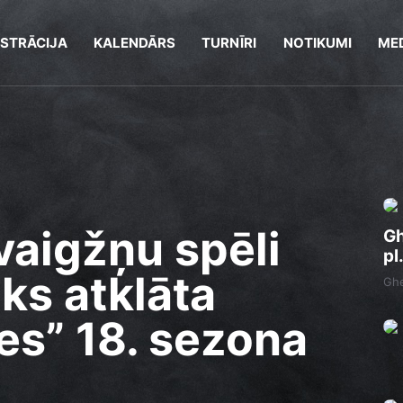
ISTRĀCIJA
KALENDĀRS
TURNĪRI
NOTIKUMI
MED
vaigžņu spēli
Gh
pl
iks atklāta
Ghe
s” 18. sezona