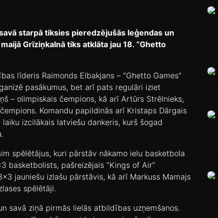
 savā starpā tiksies pieredzējušās leģendas un
maijā Grīziņkalnā tiks atklāta jau 18. “Ghetto
ības līderis Raimonds Elbakjans – “Ghetto Games”
rganizē pasākumus, bet arī pats regulāri iziet
 – olimpiskais čempions, kā arī Artūrs Strēlnieks,
as čempions. Komandu papildinās arī Kristaps Dārgais
laiku izcilākais latviešu dankeris, kurš šogad
.
m spēlētājus, kuri pārstāv nākamo ielu basketbola
 basketbolists, pašreizējais “Kings of Air”
3x3 jauniešu izlašu pārstāvis, kā arī Markuss Mamajs
zlases spēlētāji.
 un savā ziņā pirmās lielās atbildības uzņemšanos.