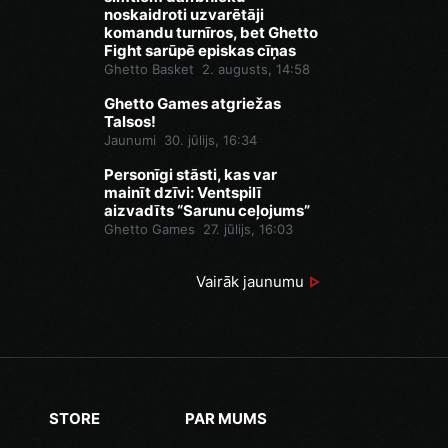
noskaidroti uzvarētāji
komandu turnīros, bet Ghetto
Fight sarūpē episkas cīņas
Ghetto Basket
2. augusts, 14:58
Ghetto Games atgriežas
Talsos!
Jaunumi
30. jūlijs, 16:34
Personīgi stāsti, kas var
mainīt dzīvi: Ventspilī
aizvadīts “Sarunu ceļojums”
Ghetto Games
27. jūlijs, 16:03
Vairāk jaunumu
STORE
PAR MUMS