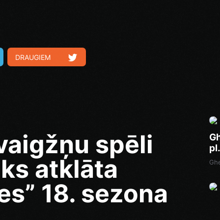
DRAUGIEM
vaigžņu spēli
Gh
pl
iks atklāta
Ghe
s” 18. sezona