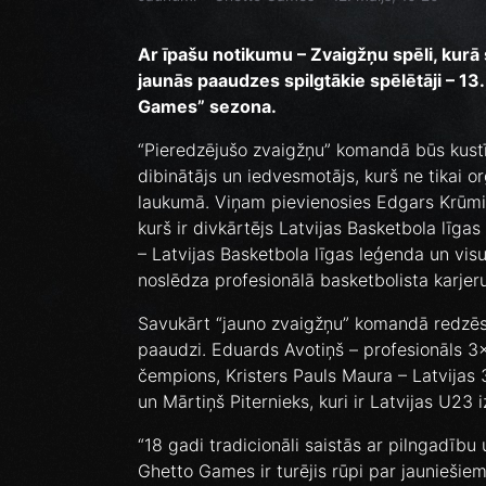
Ar īpašu notikumu – Zvaigžņu spēli, kurā
jaunās paaudzes spilgtākie spēlētāji – 13. 
Games” sezona.
“Pieredzējušo zvaigžņu” komandā būs kust
dibinātājs un iedvesmotājs, kurš ne tikai o
laukumā. Viņam pievienosies Edgars Krūmiņš
kurš ir divkārtējs Latvijas Basketbola līg
– Latvijas Basketbola līgas leģenda un visu 
noslēdza profesionālā basketbolista karjeru
Savukārt “jauno zvaigžņu” komandā redzēsi
paaudzi. Eduards Avotiņš – profesionāls 3x3
čempions, Kristers Pauls Maura – Latvijas 
un Mārtiņš Piternieks, kuri ir Latvijas U23 i
“18 gadi tradicionāli saistās ar pilngadību
Ghetto Games ir turējis rūpi par jauniešie