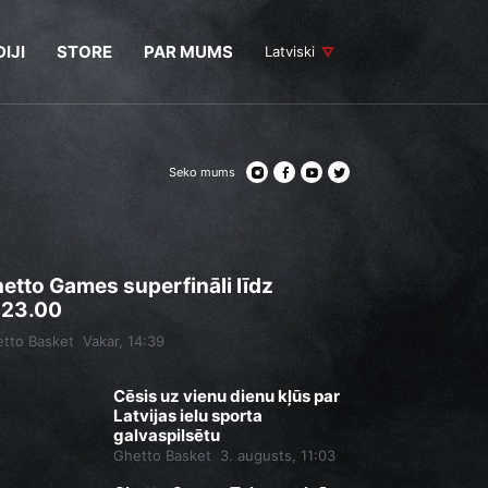
IJI
STORE
PAR MUMS
Latviski
Seko mums
etto Games superfināli līdz
.23.00
tto Basket
Vakar, 14:39
Cēsis uz vienu dienu kļūs par
Latvijas ielu sporta
galvaspilsētu
Ghetto Basket
3. augusts, 11:03