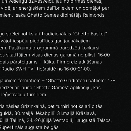
m un veselīgu dzīvesveidu jau no pirmās dienas,
 vidē, ar enerģiskiem dalībniekiem un domājot par
jumiem,” saka Ghetto Games dibinātājs Raimonds
u spēlei notiks arī tradicionālais “Ghetto Basket”
ājot iespēju piedalīties gan jaunākajiem
jiem. Pasākuma programmā paredzēti konkursi,
es skatītājiem visas dienas garumā no plkst. 16:00
ldais pārsteigums – kūka. Pirmoreiz atklāšanas
, “Radio SWH TV” tiešraidē no 16:00-21:00.
 jauniem formātiem – “Ghetto Gladiatoru batliem” 17+
ieredzei ar jauno “Ghetto Games” aplikāciju, kas
eģistrāciju turnīriem.
sināsies Grīziņkalnā, bet turnīri notiks arī citās
guldā, 30.maijā Jēkabpilī, 31.maijā Krāslavā,
ūlijā Tallinā, 24.-26.jūlijā Ventspilī, 1.augustā Talsos,
Superfināls augusta beigās.