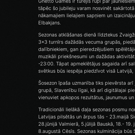
Ghetto Games ir turējis rūpi par jauniešie
tāpēc šo jubileju varam nosvinēt sakārtotā
nākamajiem lielajiem sapņiem un izaicinā
Elbakjans.
Sezonas atklāšanas dienā līdztekus Zvaigžņ
3x3 turnīrs dažādās vecuma grupās, piedāv
dalībniekiem, gan pieredzējušiem spēlētā
muzikāli priekšnesumi un dažādas aktivitāt
-23:00. Tāpat apmeklētājus sagaida arī sa
svētkus būs iespēja piedzīvot visā Latvijā
Šosezon īpaša uzmanība tiks pievērsta arī
grupā, Slavenību līgai, kā arī digitālajai p
vienuviet apkopos rezultātus, jaunumus un r
Tradicionāli lielākā daļa sezonas posmu nori
Latvijas pilsētās un ārpus tās - 23.maijā Si
28.jūnijā Valmierā, 5.jūlijā Bauskā, 18.- 19. j
8.augustā Cēsīs. Sezonas kulminācija būs 