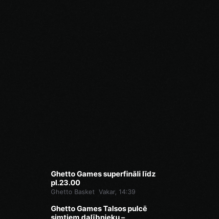
Ghetto Games superfināli līdz
pl.23.00
Ghetto Basket
Vakar, 14:39
Ghetto Games Talsos pulcē
simtiem dalībnieku –