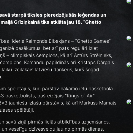
 savā starpā tiksies pieredzējušās leģendas un
maijā Grīziņkalnā tiks atklāta jau 18. “Ghetto
ības līderis Raimonds Elbakjans – “Ghetto Games”
rganizē pasākumus, bet arī pats regulāri iziet
 – olimpiskais čempions, kā arī Artūrs Strēlnieks,
as čempions. Komandu papildinās arī Kristaps Dārgais
laiku izcilākais latviešu dankeris, kurš šogad
.
m spēlētājus, kuri pārstāv nākamo ielu basketbola
 basketbolists, pašreizējais “Kings of Air”
3x3 jauniešu izlašu pārstāvis, kā arī Markuss Mamajs
zlases spēlētāji.
 un savā ziņā pirmās lielās atbildības uzņemšanos.
m un veselīgu dzīvesveidu jau no pirmās dienas,