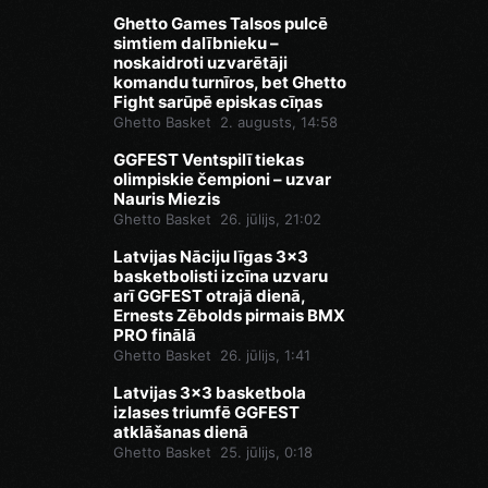
Ghetto Games Talsos pulcē
simtiem dalībnieku –
noskaidroti uzvarētāji
komandu turnīros, bet Ghetto
Fight sarūpē episkas cīņas
Ghetto Basket
2. augusts, 14:58
GGFEST Ventspilī tiekas
olimpiskie čempioni – uzvar
Nauris Miezis
Ghetto Basket
26. jūlijs, 21:02
Latvijas Nāciju līgas 3x3
basketbolisti izcīna uzvaru
arī GGFEST otrajā dienā,
Ernests Zēbolds pirmais BMX
PRO finālā
Ghetto Basket
26. jūlijs, 1:41
Latvijas 3x3 basketbola
izlases triumfē GGFEST
atklāšanas dienā
Ghetto Basket
25. jūlijs, 0:18