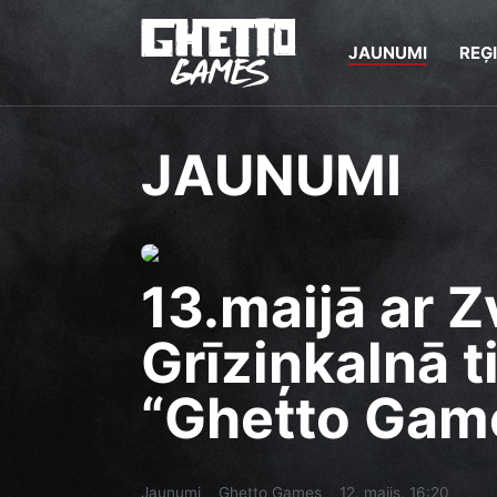
JAUNUMI
REĢ
JAUNUMI
13.maijā ar Z
Grīziņkalnā t
“Ghetto Game
Jaunumi
Ghetto Games
12. maijs, 16:20