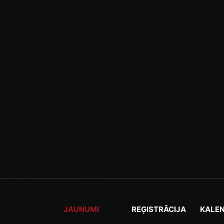
Vakar, 12:35
JAUNUMI
REĢISTRĀCIJA
KALE