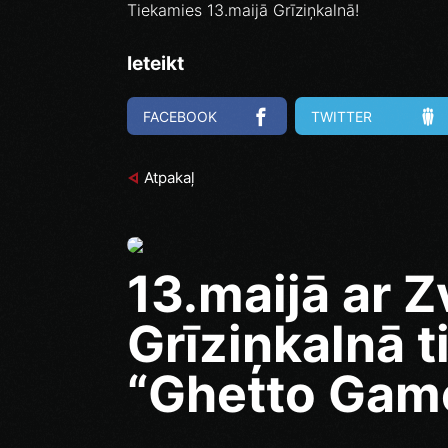
Tiekamies 13.maijā Grīziņkalnā!
Ieteikt
FACEBOOK
TWITTER
Atpakaļ
13.maijā ar Z
Grīziņkalnā t
“Ghetto Game