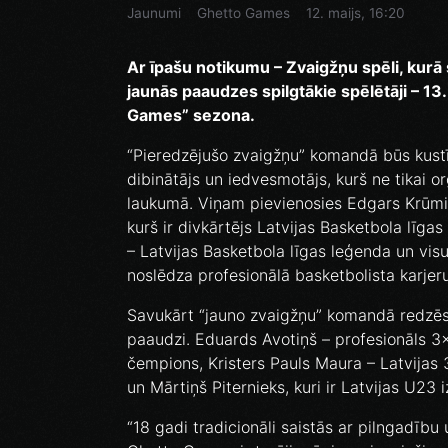
Jaunumi
Ghetto Games
12. maijs, 16:20
Ar īpašu notikumu – Zvaigžņu spēli, kurā
jaunās paaudzes spilgtākie spēlētāji – 13. 
Games” sezona.
“Pieredzējušo zvaigžņu” komandā būs kust
dibinātājs un iedvesmotājs, kurš ne tikai o
laukumā. Viņam pievienosies Edgars Krūmiņš
kurš ir divkārtējs Latvijas Basketbola līg
– Latvijas Basketbola līgas leģenda un visu 
noslēdza profesionālā basketbolista karjeru
Savukārt “jauno zvaigžņu” komandā redzēsi
paaudzi. Eduards Avotiņš – profesionāls 3x3
čempions, Kristers Pauls Maura – Latvijas 
un Mārtiņš Piternieks, kuri ir Latvijas U23 i
“18 gadi tradicionāli saistās ar pilngadību