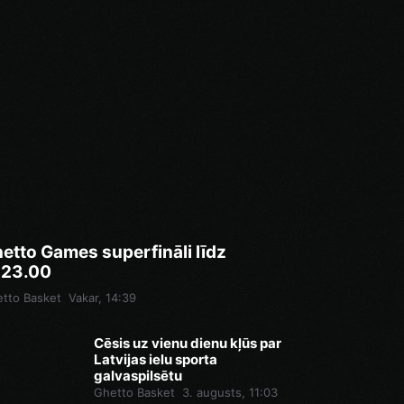
etto Games superfināli līdz
.23.00
tto Basket
Vakar, 14:39
Cēsis uz vienu dienu kļūs par
Latvijas ielu sporta
galvaspilsētu
Ghetto Basket
3. augusts, 11:03