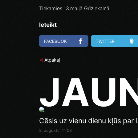
Tiekamies 13.maijā Grīziņkalnā!
Ieteikt
FACEBOOK
TWITTER
Atpakaļ
JAU
Ghetto Games superfināli līdz
Cēsis uz vienu dienu kļūs par L
Pēdējā iespēja pirms Superfi
Rīga” izspēlēs dubultos punkt
Vakar, 14:46
3. augusts, 11:03