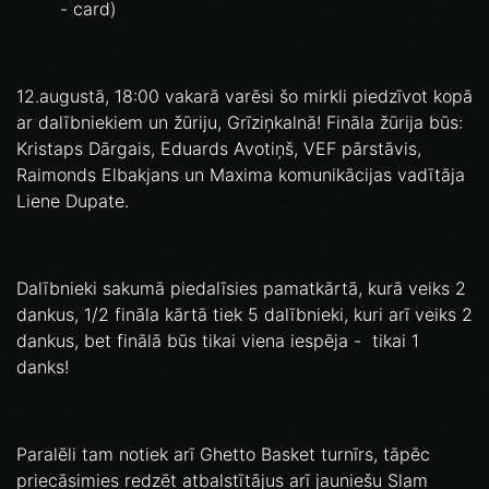
- card)
12.augustā, 18:00 vakarā varēsi šo mirkli piedzīvot kopā
ar dalībniekiem un žūriju, Grīziņkalnā! Fināla žūrija būs:
Kristaps Dārgais, Eduards Avotiņš, VEF pārstāvis,
Raimonds Elbakjans un Maxima komunikācijas vadītāja
Liene Dupate.
Dalībnieki sakumā piedalīsies pamatkārtā, kurā veiks 2
dankus, 1/2 fināla kārtā tiek 5 dalībnieki, kuri arī veiks 2
dankus, bet finālā būs tikai viena iespēja - tikai 1
danks!
Paralēli tam notiek arī Ghetto Basket turnīrs, tāpēc
priecāsimies redzēt atbalstītājus arī jauniešu Slam