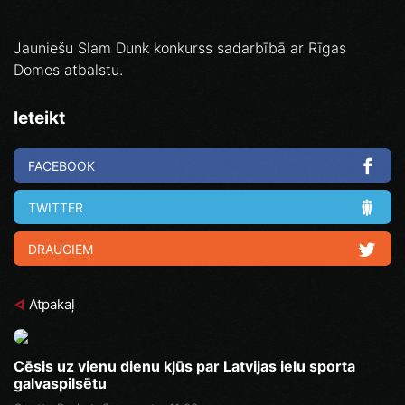
Jauniešu Slam Dunk konkurss sadarbībā ar Rīgas
Domes atbalstu.
Ieteikt
FACEBOOK
TWITTER
DRAUGIEM
Atpakaļ
Cēsis uz vienu dienu kļūs par Latvijas ielu sporta
galvaspilsētu