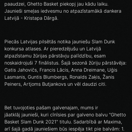
paaudzei, Ghetto Basket piekopj jau kādu laiku.
Jaunieši smeļas iedvesmu no atpazīstamākā dankera
Latvijā - Kristapa Dārgā.
Piecās Latvijas pilsētās notika jauniešu Slam Dunk
konkursa atlases. Ar pieredzējušu un Latvijā
atpazīstamu žūrijas pārstāvju palīdzību, esam
noskaidrojuši 7 finālistus. Šajā sezonā žūriju pārstāvēja:
Gatis Jahovičs, Francis Lācis, Anna Dreimane, Uģis
Lasmanis, Guntis Blumbergs, Ronalds Zaķis, Žanis
Peiners, Artjoms Butjankovs un vēl daudzi citi.
Bet tuvojoties pašam galvenajam, mums ir
jāatklāj jaunieši, kuri cīnīsies par galveno balvu "Ghetto
Basket Slam Dunk 2021" titulu. Sadarbībā ar Maxima,
arī šajā gadā jauniešiem būs iespēja tikt pie balvām: 1.