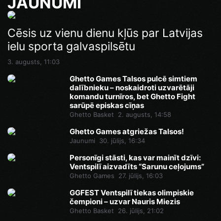
JAUNUMI
Cēsis uz vienu dienu kļūs par Latvijas
ielu sporta galvaspilsētu
3. augusts, 11:03
Ghetto Games Talsos pulcē simtiem
dalībnieku – noskaidroti uzvarētāji
komandu turnīros, bet Ghetto Fight
sarūpē episkas cīņas
Ghetto Basket
2. augusts, 14:58
Ghetto Games atgriežas Talsos!
Jaunumi
30. jūlijs, 16:34
Personīgi stāsti, kas var mainīt dzīvi:
Ventspilī aizvadīts “Sarunu ceļojums”
Ghetto Games
27. jūlijs, 16:03
GGFEST Ventspilī tiekas olimpiskie
čempioni – uzvar Nauris Miezis
Ghetto Basket
26. jūlijs, 21:02