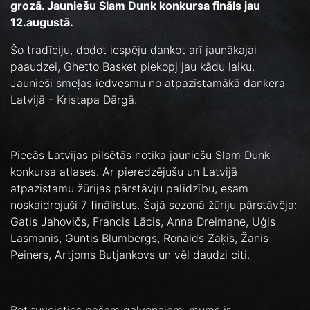
grozā. Jauniešu Slam Dunk konkursa fināls jau
12.augustā.
Šo tradīciju, dodot iespēju dankot arī jaunākajai
paaudzei, Ghetto Basket piekopj jau kādu laiku.
Jaunieši smeļas iedvesmu no atpazīstamākā dankera
Latvijā - Kristapa Dārgā.
Piecās Latvijas pilsētās notika jauniešu Slam Dunk
konkursa atlases. Ar pieredzējušu un Latvijā
atpazīstamu žūrijas pārstāvju palīdzību, esam
noskaidrojuši 7 finālistus. Šajā sezonā žūriju pārstāvēja:
Gatis Jahovičs, Francis Lācis, Anna Dreimane, Uģis
Lasmanis, Guntis Blumbergs, Ronalds Zaķis, Žanis
Peiners, Artjoms Butjankovs un vēl daudzi citi.