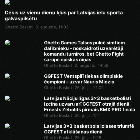
Cēsis uz vienu dienu kļūs par Latvijas ielu sporta
galvaspilsētu
Ghetto Basket
3. augusts, 11:03
Ghetto Games Talsos pulcē simtiem
dalībnieku – noskaidroti uzvarētāji
komandu turnīros, bet Ghetto Fight
sarūpē episkas cīņas
Ghetto Basket
2. augusts, 14:58
GGFEST Ventspilī tiekas olimpiskie
čempioni – uzvar Nauris Miezis
Ghetto Basket
26. jūlijs, 21:02
Latvijas Nāciju līgas 3x3 basketbolisti
izcīna uzvaru arī GGFEST otrajā dienā,
Ernests Zēbolds pirmais BMX PRO finālā
Ghetto Basket
26. jūlijs, 1:41
Latvijas 3x3 basketbola izlases triumfē
GGFEST atklāšanas dienā
Ghetto Basket
25. jūlijs, 0:18