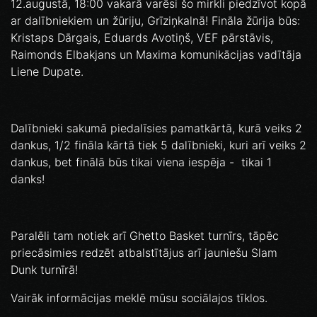
12.augustā, 18:00 vakarā varēsi šo mirkli piedzīvot kopā
ar dalībniekiem un žūriju, Grīziņkalnā! Fināla žūrija būs:
Kristaps Dārgais, Eduards Avotiņš, VEF pārstāvis,
Raimonds Elbakjans un Maxima komunikācijas vadītāja
Liene Dupate.
Dalībnieki sakumā piedalīsies pamatkārtā, kurā veiks 2
dankus, 1/2 fināla kārtā tiek 5 dalībnieki, kuri arī veiks 2
dankus, bet finālā būs tikai viena iespēja - tikai 1
danks!
Paralēli tam notiek arī Ghetto Basket turnīrs, tāpēc
priecāsimies redzēt atbalstītājus arī jauniešu Slam
Dunk turnīrā!
Vairāk informācijas meklē mūsu sociālajos tīklos.