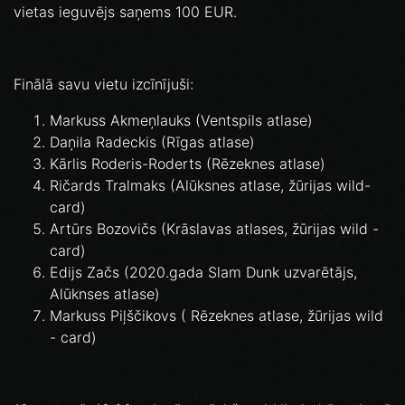
vietas ieguvējs saņems 100 EUR.
Finālā savu vietu izcīnījuši:
Markuss Akmeņlauks (Ventspils atlase)
Daņila Radeckis (Rīgas atlase)
Kārlis Roderis-Roderts (Rēzeknes atlase)
Ričards Tralmaks (Alūksnes atlase, žūrijas wild-
card)
Artūrs Bozovičs (Krāslavas atlases, žūrijas wild -
card)
Edijs Začs (2020.gada Slam Dunk uzvarētājs,
Alūknses atlase)
Markuss Piļščikovs ( Rēzeknes atlase, žūrijas wild
- card)