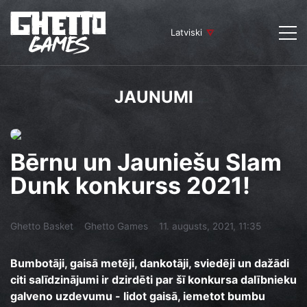
Latviski
JAUNUMI
Bērnu un Jauniešu Slam
Dunk konkurss 2021!
Ghetto Basket
Ghetto Games
11. augusts, 2021, 11:35
Bumbotāji, gaisā metēji, dankotāji, sviedēji un dažādi
citi salīdzinājumi ir dzirdēti par šī konkursa dalībnieku
galveno uzdevumu - lidot gaisā, iemetot bumbu