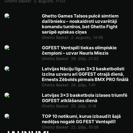
Ghetto Basket
3. augusts, 11:03
Ghetto Games Talsos pulcē simtiem
dalībnieku – noskaidroti uzvarētāji
komandu turnīros, bet Ghetto Fight
sarūpē episkas cīņas
Ghetto Basket
2. augusts, 14:58
GGFEST Ventspilī tiekas olimpiskie
čempioni – uzvar Nauris Miezis
Ghetto Basket
26. jūlijs, 21:02
Latvijas Nāciju līgas 3x3 basketbolisti
izcīna uzvaru arī GGFEST otrajā dienā,
Ernests Zēbolds pirmais BMX PRO finālā
Ghetto Basket
26. jūlijs, 1:41
Latvijas 3x3 basketbola izlases triumfē
GGFEST atklāšanas dienā
Ghetto Basket
25. jūlijs, 0:18
TOP 10 notikumi, kurus izbaudīt šajā
nedēļas nogalē GG FEST Ventspilī!
Ghetto Basket
22. jūlijs, 10:58