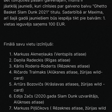
Bet tuvojoties pašam galvenajam, mums ir
jāatklāj jaunieši, kuri cīnīsies par galveno balvu "Ghetto
Basket Slam Dunk 2021" titulu. Sadarbībā ar Maxima,
arī šajā gadā jauniešiem būs iespēja tikt pie balvām: 1.
vietas ieguvējs saņems 100 EUR.
Finālā savu vietu izcīnījuši:
Markuss Akmeņlauks (Ventspils atlase)
Daņila Radeckis (Rīgas atlase)
Kārlis Roderis-Roderts (Rēzeknes atlase)
Ričards Tralmaks (Alūksnes atlase, žūrijas wild-
card)
Artūrs Bozovičs (Krāslavas atlases, žūrijas wild -
card)
Edijs Začs (2020.gada Slam Dunk uzvarētājs,
Alūknses atlase)
Markuss Piļščikovs ( Rēzeknes atlase, žūrijas wild