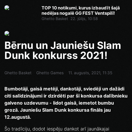
TOP 10 notikumi, kurus izbaudīt šajā
nedēļas nogalē GG FEST Ventspilī!
Ghetto Basket
22. jūlijs, 10:58
Bērnu un Jauniešu Slam
Dunk konkurss 2021!
Ghetto Basket
Ghetto Games
11. augusts, 2021, 11:35
Bumbotāji, gaisā metēji, dankotāji, sviedēji un dažādi
citi salīdzinājumi ir dzirdēti par šī konkursa dalībnieku
galveno uzdevumu - lidot gaisā, iemetot bumbu
grozā. Jauniešu Slam Dunk konkursa fināls jau
12.augustā.
Šo tradīciju, dodot iespēju dankot arī jaunākajai