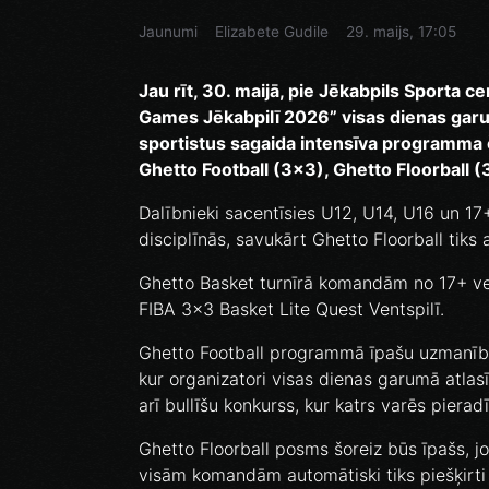
Jaunumi
Elizabete Gudile
29. maijs, 17:05
Jau rīt, 30. maijā, pie Jēkabpils Sporta c
Games Jēkabpilī 2026” visas dienas garum
sportistus sagaida intensīva programma 
Ghetto Football (3x3), Ghetto Floorball (
Dalībnieki sacentīsies U12, U14, U16 un 1
disciplīnās, savukārt Ghetto Floorball tiks 
Ghetto Basket turnīrā komandām no 17+ ve
FIBA 3x3 Basket Lite Quest Ventspilī.
Ghetto Football programmā īpašu uzmanību
kur organizatori visas dienas garumā atlasī
arī bullīšu konkurss, kur katrs varēs piera
Ghetto Floorball posms šoreiz būs īpašs, 
visām komandām automātiski tiks piešķirt