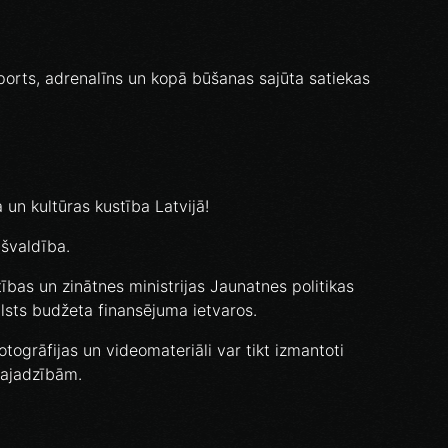
 sports, adrenalīns un kopā būšanas sajūta satiekas
 un kultūras kustība Latvijā!
švaldība.
tības un zinātnes ministrijas Jaunatnes politikas
sts budžeta finansējuma ietvaros.
otogrāfijas un videomateriāli var tikt izmantoti
vajadzībām.