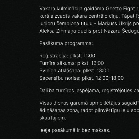
Vakara kulminācija gaidāma Ghetto Fight r
kurš aizvadīs vakara centrālo cīņu. Tāpat 
junioru čempiona titulu - Markuss Ukrijs p
Aleksa Zihmaņa duelis pret Nazaru Šedog
Pasākuma programma:
Reģistrācija: plkst. 11:00
Turnīra sākums: plkst. 12:00
Svinīga atklāšana: plkst. 13:00
Sacensību norise: plkst. 12:00–18:00
Dalība turnīros iespējama, reģistrējotie
Visas dienas garumā apmeklētājus sagaidīs 
ēdināšanas zona, radot pilnvērtīgu ielu spo
skatītājiem.
Ieeja pasākumā ir bez maksas.