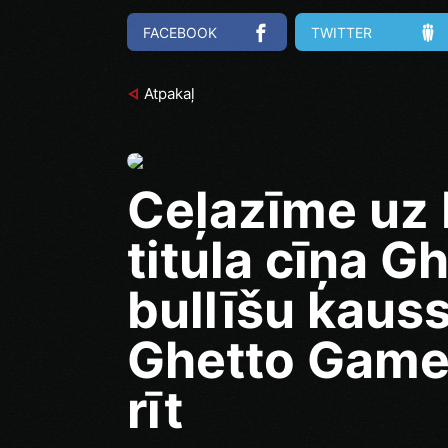
FACEBOOK
TWITTER
Atpakaļ
Ceļazīme uz 
titula cīņa G
bullīšu kauss
Ghetto Games
rīt