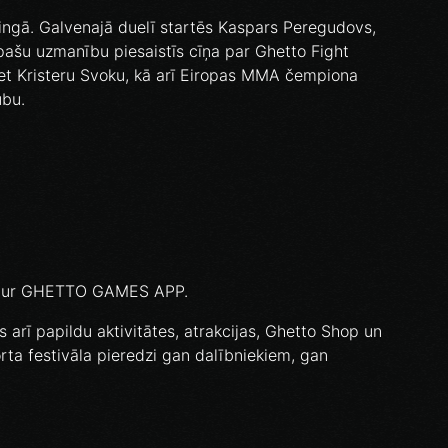
ingā. Galvenajā duelī startēs Kaspars Peregudovs,
īpašu uzmanību piesaistīs cīņa par Ghetto Fight
ret Kristeru Svoku, kā arī Eiropas MMA čempiona
ubu.
s caur GHETTO GAMES APP.
arī papildu aktivitātes, atrakcijas, Ghetto Shop un
rta festivāla pieredzi gan dalībniekiem, gan