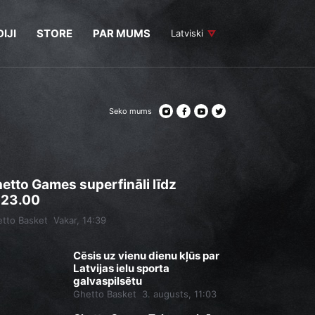
IJI
STORE
PAR MUMS
Latviski
Seko mums
etto Games superfināli līdz
.23.00
tto Basket
Vakar, 14:39
Cēsis uz vienu dienu kļūs par
Latvijas ielu sporta
galvaspilsētu
Ghetto Basket
3. augusts, 11:03