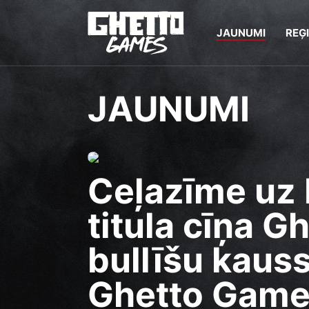
JAUNUMI
REĢ
JAUNUMI
Ceļazīme uz 
titula cīņa G
bullīšu kauss
Ghetto Games