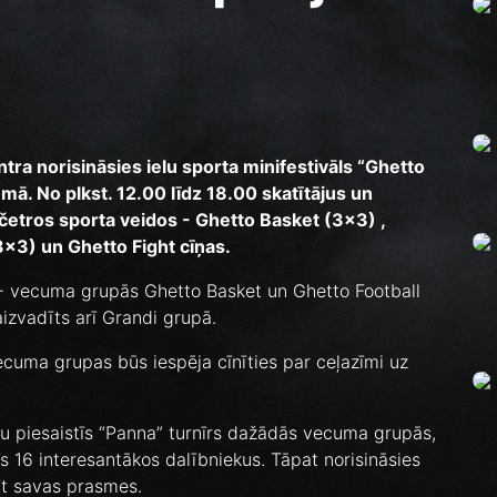
entra norisināsies ielu sporta minifestivāls “Ghetto
ā. No plkst. 12.00 līdz 18.00 skatītājus un
četros sporta veidos - Ghetto Basket (3x3) ,
3x3) un Ghetto Fight cīņas.
7+ vecuma grupās Ghetto Basket un Ghetto Football
aizvadīts arī Grandi grupā.
cuma grupas būs iespēja cīnīties par ceļazīmi uz
 piesaistīs “Panna” turnīrs dažādās vecuma grupās,
s 16 interesantākos dalībniekus. Tāpat norisināsies
dīt savas prasmes.