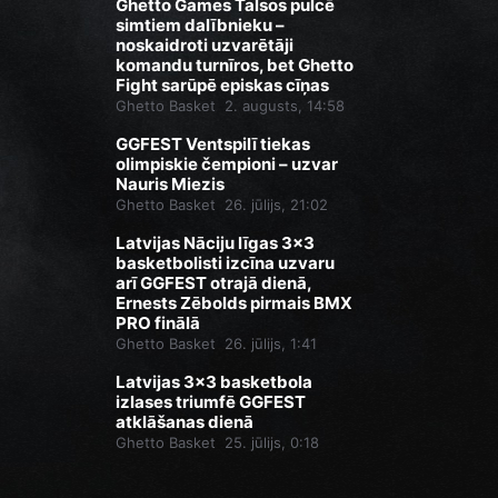
Ghetto Games Talsos pulcē
simtiem dalībnieku –
noskaidroti uzvarētāji
komandu turnīros, bet Ghetto
Fight sarūpē episkas cīņas
Ghetto Basket
2. augusts, 14:58
GGFEST Ventspilī tiekas
olimpiskie čempioni – uzvar
Nauris Miezis
Ghetto Basket
26. jūlijs, 21:02
Latvijas Nāciju līgas 3x3
basketbolisti izcīna uzvaru
arī GGFEST otrajā dienā,
Ernests Zēbolds pirmais BMX
PRO finālā
Ghetto Basket
26. jūlijs, 1:41
Latvijas 3x3 basketbola
izlases triumfē GGFEST
atklāšanas dienā
Ghetto Basket
25. jūlijs, 0:18