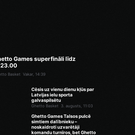
etto Games superfināli līdz
.23.00
tto Basket
Vakar, 14:39
Cēsis uz vienu dienu kļūs par
Latvijas ielu sporta
galvaspilsētu
Ghetto Basket
3. augusts, 11:03
Ghetto Games Talsos pulcē
simtiem dalībnieku –
noskaidroti uzvarētāji
komandu turnīros, bet Ghetto