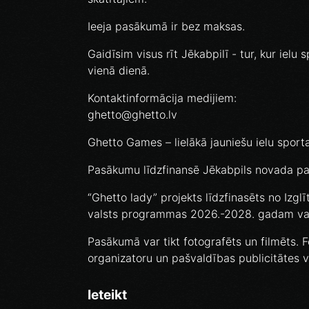
Ieeja pasākumā ir bez maksas.
Gaidīsim visus rīt Jēkabpilī - tur, kur ielu
vienā dienā.
Kontaktinformācija medijiem:
ghetto@ghetto.lv
Ghetto Games – lielākā jauniešu ielu sporta
Pasākumu līdzfinansē Jēkabpils novada pa
“Ghetto lady” projekts līdzfinasēts no Izglī
valsts programmas 2026.-2028. gadam val
Pasākumā var tikt fotografēts un filmēts. F
organizatoru un pašvaldības publicitātes 
Ieteikt