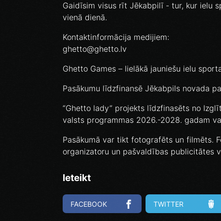
Gaidīsim visus rīt Jēkabpilī - tur, kur ielu
vienā dienā.
Kontaktinformācija medijiem:
ghetto@ghetto.lv
Ghetto Games – lielākā jauniešu ielu sporta
Pasākumu līdzfinansē Jēkabpils novada pa
“Ghetto lady” projekts līdzfinasēts no Izglī
valsts programmas 2026.-2028. gadam val
Pasākumā var tikt fotografēts un filmēts. F
organizatoru un pašvaldības publicitātes 
Ieteikt
FACEBOOK
TWITTER