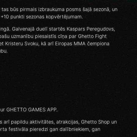
jo tas būs pirmais izbraukuma posms šajā sezonā, un
i +10 punkti sezonas kopvērtējumam.
ingā. Galvenajā duelī startēs Kaspars Peregudovs,
īpašu uzmanību piesaistīs cīņa par Ghetto Fight
ret Kristeru Svoku, kā arī Eiropas MMA čempiona
ubu.
s caur GHETTO GAMES APP.
arī papildu aktivitātes, atrakcijas, Ghetto Shop un
rta festivāla pieredzi gan dalībniekiem, gan