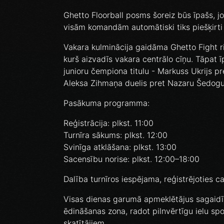
Ghetto Floorball posms šoreiz būs īpašs, 
visām komandām automātiski tiks piešķirt
Vakara kulminācija gaidāma Ghetto Fight r
kurš aizvadīs vakara centrālo cīņu. Tāpat 
junioru čempiona titulu - Markuss Ukrijs p
Aleksa Zihmaņa duelis pret Nazaru Šedog
Pasākuma programma:
Reģistrācija: plkst. 11:00
Turnīra sākums: plkst. 12:00
Svinīga atklāšana: plkst. 13:00
Sacensību norise: plkst. 12:00–18:00
Dalība turnīros iespējama, reģistrējotie
Visas dienas garumā apmeklētājus sagaidīs 
ēdināšanas zona, radot pilnvērtīgu ielu spo
skatītājiem.