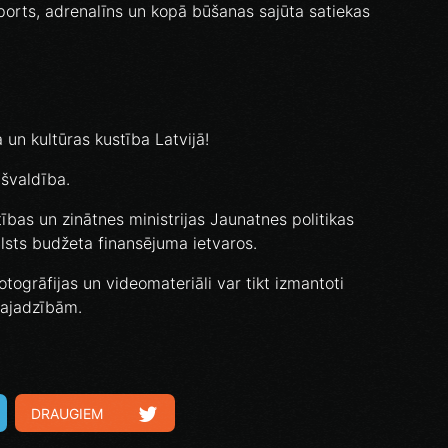
 sports, adrenalīns un kopā būšanas sajūta satiekas
 un kultūras kustība Latvijā!
švaldība.
tības un zinātnes ministrijas Jaunatnes politikas
sts budžeta finansējuma ietvaros.
otogrāfijas un videomateriāli var tikt izmantoti
vajadzībām.
DRAUGIEM