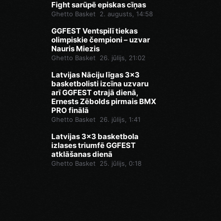
Fight sarūpē episkas cīņas
Ghetto Basket
2. augusts, 14:58
GGFEST Ventspilī tiekas
olimpiskie čempioni – uzvar
Nauris Miezis
Ghetto Basket
26. jūlijs, 21:02
Latvijas Nāciju līgas 3x3
basketbolisti izcīna uzvaru
arī GGFEST otrajā dienā,
Ernests Zēbolds pirmais BMX
PRO finālā
Ghetto Basket
26. jūlijs, 1:41
Latvijas 3x3 basketbola
izlases triumfē GGFEST
atklāšanas dienā
Ghetto Basket
25. jūlijs, 0:18