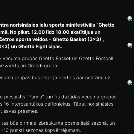
entra norisināsies ielu sporta minifestivāls “Ghetto
ā. No plkst. 12.00 līdz 18.00 skatītājus un
četros sporta veidos - Ghetto Basket (3x3) ,
3x3) un Ghetto Fight cīņas.
7+ vecuma grupās Ghetto Basket un Ghetto Football
aizvadīts arī Grandi grupā.
cuma grupas būs iespēja cīnīties par ceļazīmi uz
 piesaistīs “Panna” turnīrs dažādās vecuma grupās,
s 16 interesantākos dalībniekus. Tāpat norisināsies
dīt savas prasmes.
jo tas būs pirmais izbraukuma posms šajā sezonā, un
i +10 punkti sezonas kopvērtējumam.