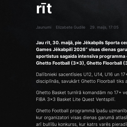
rīt
Jaunumi
Elizabete Gudile
29. maijs, 17:05
Jau rīt, 30. maijā, pie Jēkabpils Sporta c
Games Jēkabpilī 2026” visas dienas garum
sportistus sagaida intensīva programma 
Ghetto Football (3x3), Ghetto Floorball (
Dalībnieki sacentīsies U12, U14, U16 un 1
disciplīnās, savukārt Ghetto Floorball tiks 
Ghetto Basket turnīrā komandām no 17+ ve
FIBA 3x3 Basket Lite Quest Ventspilī.
Ghetto Football programmā īpašu uzmanību
kur organizatori visas dienas garumā atlasī
arī bullīšu konkurss, kur katrs varēs piera