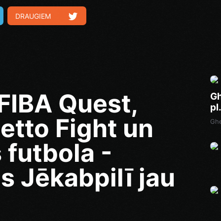
DRAUGIEM
FIBA Quest,
Gh
pl
hetto Fight un
Ghe
 futbola -
 Jēkabpilī jau