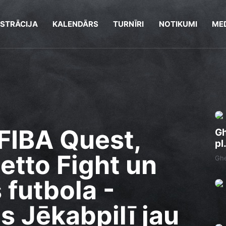
ISTRĀCIJA
KALENDĀRS
TURNĪRI
NOTIKUMI
MED
FIBA Quest,
Gh
pl
hetto Fight un
Ghe
 futbola -
 Jēkabpilī jau