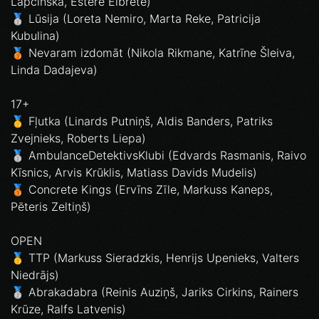
Lapčinska, Estere Elbrete)
🥈 Lūsija (Loreta Nemiro, Marta Reke, Patricija
Kubulina)
🥉 Nevaram izdomāt (Nikola Rikmane, Katrīne Šleiva,
Linda Dadajeva)
17+
🥇 Fļutka (Linards Putniņš, Aldis Banders, Patriks
Zvejnieks, Roberts Liepa)
🥈 AmbulanceDetektivsKlubi (Edvards Rasmanis, Raivo
Kīsnics, Arvis Krūklis, Matiass Davids Mudelis)
🥉 Concrete Kings (Ervīns Zīle, Markuss Kaneps,
Pēteris Zeltiņš)
OPEN
🥇 TTP (Markuss Sieradzkis, Henrijs Upenieks, Valters
Niedrājs)
🥈 Abrakadabra (Reinis Auziņš, Jariks Cirkins, Rainers
Krūze, Ralfs Latvenis)