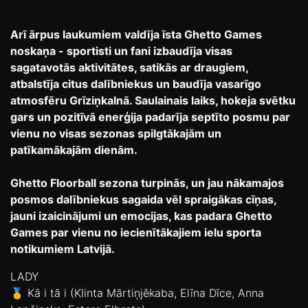
Arī ārpus laukumiem valdīja īsta Ghetto Games
noskaņa - sportisti un fani izbaudīja visas
sagatavotās aktivitātes, satikās ar draugiem,
atbalstīja citus dalībniekus un baudīja vasarīgo
atmosfēru Grīziņkalnā. Saulainais laiks, hokeja svētku
gars un pozitīvā enerģija padarīja septīto posmu par
vienu no visas sezonas spilgtākajām un
patīkamākajām dienām.
Ghetto Floorball sezona turpinās, un jau nākamajos
posmos dalībniekus sagaida vēl spraigākas cīņas,
jauni izaicinājumi un emocijas, kas padara Ghetto
Games par vienu no iecienītākajiem ielu sporta
notikumiem Latvijā.
LADY
🥇 Kā i tā i (Klinta Mārtiņjēkaba, Elīna Dīce, Anna