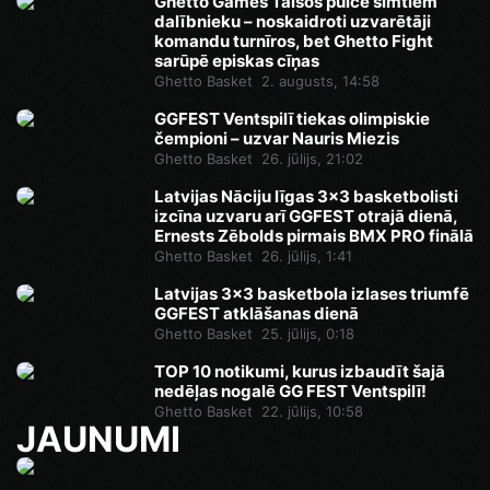
Ghetto Games Talsos pulcē simtiem
dalībnieku – noskaidroti uzvarētāji
komandu turnīros, bet Ghetto Fight
sarūpē episkas cīņas
Ghetto Basket
2. augusts, 14:58
GGFEST Ventspilī tiekas olimpiskie
čempioni – uzvar Nauris Miezis
Ghetto Basket
26. jūlijs, 21:02
Latvijas Nāciju līgas 3x3 basketbolisti
izcīna uzvaru arī GGFEST otrajā dienā,
Ernests Zēbolds pirmais BMX PRO finālā
Ghetto Basket
26. jūlijs, 1:41
Latvijas 3x3 basketbola izlases triumfē
GGFEST atklāšanas dienā
Ghetto Basket
25. jūlijs, 0:18
TOP 10 notikumi, kurus izbaudīt šajā
nedēļas nogalē GG FEST Ventspilī!
Ghetto Basket
22. jūlijs, 10:58
JAUNUMI