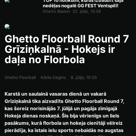
TOP 10 notikumi, kurus izbaudīt šajā
nedēļas nogalē GG FEST Ventspilī!
Ghetto Basket
22. jūlijs, 10:58
Ghetto Floorball Round 7
Grīziņkalnā - Hokejs ir
daļa no Florbola
Ghetto Floorball
Kārlis Degins
8. jūlijs, 19:55
Karstā un saulainā vasaras dienā un vakarā
Grīziņkalnā tika aizvadīts Ghetto Floorball Round 7,
kas šoreiz norisinājās 7. jūlijā un pagāja zīmīgajā
Hokeja dienas noskaņā. Šis bija vērienīgs un liels
pasākums, kurā florbola un hokeja cienītāji vēlreiz
pierādīja, ka īstais ielu sports nebaidās no augstas