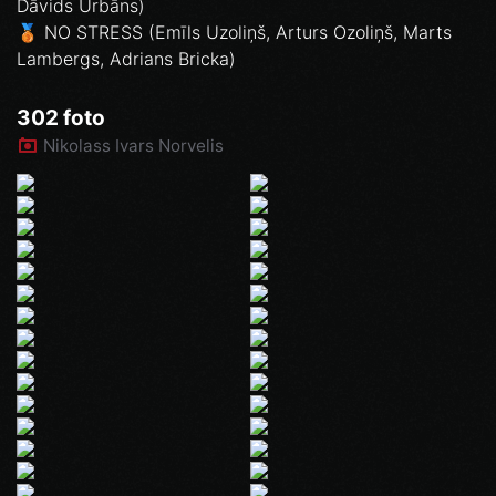
Dāvids Urbāns)
🥉 NO STRESS (Emīls Uzoliņš, Arturs Ozoliņš, Marts
Lambergs, Adrians Bricka)
302 foto
Nikolass Ivars Norvelis