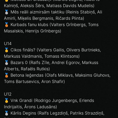
Kalniņš, Aleksis Šērs, Matiass Davids Mudelis)
🥈 Mēs reāli aizmirsām taktiku (Reinis Stabiņš, Ali
Amirli, Miķelis Bergmanis, Ričards Plinta)
🥉 Kurbads fanu klubs (Valters Grīnbergs, Toms
Masalskis, Henrijs Grīnbergs)
U14
🥇 Cikos fināls? (Valters Gailis, Olivers Burtnieks,
Markuss Valdmanis, Tomass Klintsons)
🥈 Bazars 0 (Ralfs Zīle, Andrei Egorov, Markuss
Alberts, Rafaēls Rutkis)
🥉 Betona leģendas (Olafs Miklavs, Maksims Gluhovs,
Toms Bartusevics, Aron Shafir)
U12
🥇 Vnk Grandi (Rodrigo Jurgenbergs, Erlends
Indrijaitis, Ārons Ladusāns)
🥈 Kārlis Degins (Ralfs Legzdiņš, Patriks Strazdiņš,