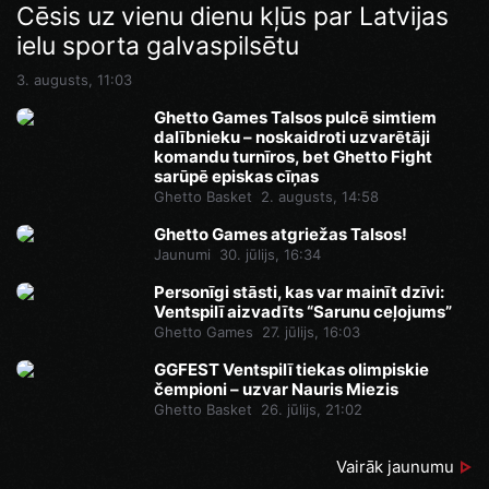
Cēsis uz vienu dienu kļūs par Latvijas
ielu sporta galvaspilsētu
3. augusts, 11:03
Ghetto Games Talsos pulcē simtiem
dalībnieku – noskaidroti uzvarētāji
komandu turnīros, bet Ghetto Fight
sarūpē episkas cīņas
Ghetto Basket
2. augusts, 14:58
Ghetto Games atgriežas Talsos!
Jaunumi
30. jūlijs, 16:34
Personīgi stāsti, kas var mainīt dzīvi:
Ventspilī aizvadīts “Sarunu ceļojums”
Ghetto Games
27. jūlijs, 16:03
GGFEST Ventspilī tiekas olimpiskie
čempioni – uzvar Nauris Miezis
Ghetto Basket
26. jūlijs, 21:02
Vairāk jaunumu