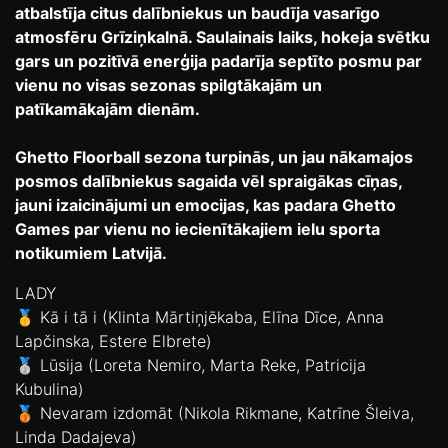
atbalstīja citus dalībniekus un baudīja vasarīgo
atmosfēru Grīziņkalnā. Saulainais laiks, hokeja svētku
gars un pozitīvā enerģija padarīja septīto posmu par
vienu no visas sezonas spilgtākajām un
patīkamākajām dienām.
Ghetto Floorball sezona turpinās, un jau nākamajos
posmos dalībniekus sagaida vēl spraigākas cīņas,
jauni izaicinājumi un emocijas, kas padara Ghetto
Games par vienu no iecienītākajiem ielu sporta
notikumiem Latvijā.
LADY
🥇 Kā i tā i (Klinta Mārtiņjēkaba, Elīna Dīce, Anna
Lapčinska, Estere Elbrete)
🥈 Lūsija (Loreta Nemiro, Marta Reke, Patricija
Kubulina)
🥉 Nevaram izdomāt (Nikola Rikmane, Katrīne Šleiva,
Linda Dadajeva)