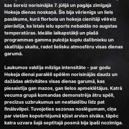
kas šoreiz norisinājās 7. jūlijā un pagāja zīmīgajā
Hokeja dienas noskaņā. Šis bija vērienīgs un liels
pasākums, kurā florbola un hokeja cienītāji vēlreiz
pierādīja, ka īstais ielu sports nebaidās no augstas
temperatūras. Ideālie laikapstākļi un plašā
programmas gamma pulcēja kuplu dalībnieku un
skatītāju skaitu, radot lielisku atmosfēru visas dienas
garumā.
Laukumos valdīja milzīga intensitāte - par godu
Hokeja dienai paralēli spēlēm norisinājās daudz un
dažādas aktivitātes visas dienas garumā, kas
piesaistīja gan mazos, gan lielos apmeklētājus. Katrā
vecuma grupā komandas demonstrēja ātru spēli,
precīzus uzbrukumus un neatlaidību līdz pat
finālsvilpei. Tuvojoties sezonas noslēgumam, cīņa
par vietām kopvērtējumā kļūst arvien sīvāka, tāpēc
katra uzvara šajā septītajā posmā bija īpaši nozīmīga.