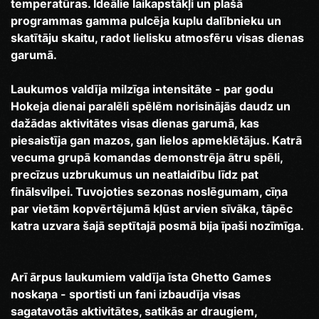
temperatūras. Ideālie laikapstākļi un plašā
programmas gamma pulcēja kuplu dalībnieku un
skatītāju skaitu, radot lielisku atmosfēru visas dienas
garumā.
Laukumos valdīja milzīga intensitāte - par godu
Hokeja dienai paralēli spēlēm norisinājās daudz un
dažādas aktivitātes visas dienas garumā, kas
piesaistīja gan mazos, gan lielos apmeklētājus. Katrā
vecuma grupā komandas demonstrēja ātru spēli,
precīzus uzbrukumus un neatlaidību līdz pat
finālsvilpei. Tuvojoties sezonas noslēgumam, cīņa
par vietām kopvērtējumā kļūst arvien sīvāka, tāpēc
katra uzvara šajā septītajā posmā bija īpaši nozīmīga.
Arī ārpus laukumiem valdīja īsta Ghetto Games
noskaņa - sportisti un fani izbaudīja visas
sagatavotās aktivitātes, satikās ar draugiem,