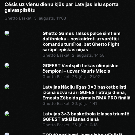
Cēsis uz vienu dienu kļūs par Latvijas ielu sporta
galvaspilsētu
Ghetto Basket
3. augusts, 11:03
Ghetto Games Talsos pulcē simtiem
dalībnieku – noskaidroti uzvarētāji
komandu turnīros, bet Ghetto Fight
sarūpē episkas cīņas
Ghetto Basket
2. augusts, 14:58
GGFEST Ventspilī tiekas olimpiskie
čempioni – uzvar Nauris Miezis
Ghetto Basket
26. jūlijs, 21:02
Latvijas Nāciju līgas 3x3 basketbolisti
izcīna uzvaru arī GGFEST otrajā dienā,
Ernests Zēbolds pirmais BMX PRO finālā
Ghetto Basket
26. jūlijs, 1:41
Latvijas 3x3 basketbola izlases triumfē
GGFEST atklāšanas dienā
Ghetto Basket
25. jūlijs, 0:18