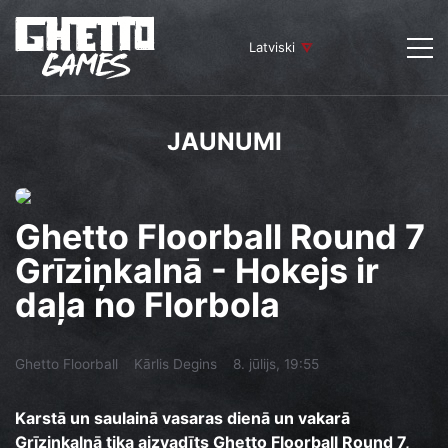
Latviski
JAUNUMI
Ghetto Floorball Round 7
Grīziņkalnā - Hokejs ir
daļa no Florbola
Ghetto Floorball
Kārlis Degins
8. jūlijs, 19:55
Karstā un saulainā vasaras dienā un vakarā
Grīziņkalnā tika aizvadīts Ghetto Floorball Round 7,