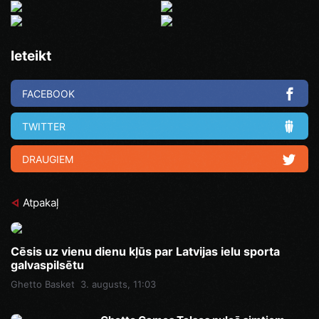
Ieteikt
FACEBOOK
TWITTER
DRAUGIEM
Atpakaļ
Cēsis uz vienu dienu kļūs par Latvijas ielu sporta
galvaspilsētu
Ghetto Basket
3. augusts, 11:03