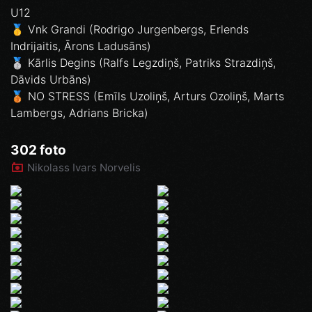
U12
🥇 Vnk Grandi (Rodrigo Jurgenbergs, Erlends
Indrijaitis, Ārons Ladusāns)
🥈 Kārlis Degins (Ralfs Legzdiņš, Patriks Strazdiņš,
Dāvids Urbāns)
🥉 NO STRESS (Emīls Uzoliņš, Arturs Ozoliņš, Marts
Lambergs, Adrians Bricka)
302 foto
Nikolass Ivars Norvelis