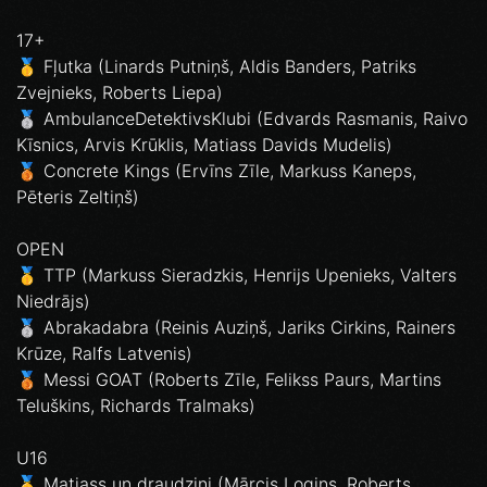
17+
🥇 Fļutka (Linards Putniņš, Aldis Banders, Patriks
Zvejnieks, Roberts Liepa)
🥈 AmbulanceDetektivsKlubi (Edvards Rasmanis, Raivo
Kīsnics, Arvis Krūklis, Matiass Davids Mudelis)
🥉 Concrete Kings (Ervīns Zīle, Markuss Kaneps,
Pēteris Zeltiņš)
OPEN
🥇 TTP (Markuss Sieradzkis, Henrijs Upenieks, Valters
Niedrājs)
🥈 Abrakadabra (Reinis Auziņš, Jariks Cirkins, Rainers
Krūze, Ralfs Latvenis)
🥉 Messi GOAT (Roberts Zīle, Felikss Paurs, Martins
Teluškins, Richards Tralmaks)
U16
🥇 Matiass un draudziņi (Mārcis Logins, Roberts