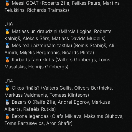
🥉 Messi GOAT (Roberts Zīle, Felikss Paurs, Martins
Teluškins, Richards Tralmaks)
U16
🥇 Matiass un draudziņi (Mārcis Logins, Roberts
Kalniņš, Aleksis Šērs, Matiass Davids Mudelis)
🥈 Mēs reāli aizmirsām taktiku (Reinis Stabiņš, Ali
Amirli, Miķelis Bergmanis, Ričards Plinta)
🥉 Kurbads fanu klubs (Valters Grīnbergs, Toms
Masalskis, Henrijs Grīnbergs)
U14
🥇 Cikos fināls? (Valters Gailis, Olivers Burtnieks,
Markuss Valdmanis, Tomass Klintsons)
🥈 Bazars 0 (Ralfs Zīle, Andrei Egorov, Markuss
Alberts, Rafaēls Rutkis)
🥉 Betona leģendas (Olafs Miklavs, Maksims Gluhovs,
Toms Bartusevics, Aron Shafir)