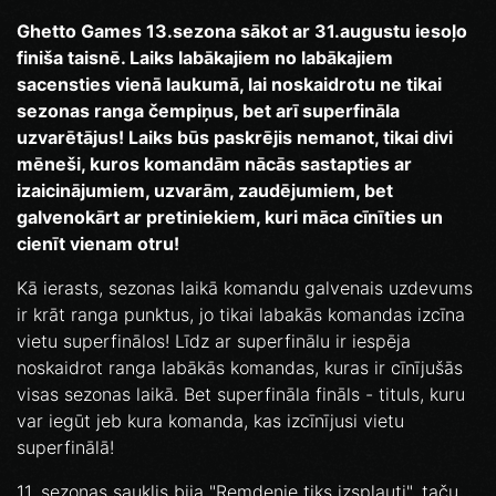
Ghetto Games 13.sezona sākot ar 31.augustu iesoļo
finiša taisnē. Laiks labākajiem no labākajiem
sacensties vienā laukumā, lai noskaidrotu ne tikai
sezonas ranga čempiņus, bet arī superfināla
uzvarētājus! Laiks būs paskrējis nemanot, tikai divi
mēneši, kuros komandām nācās sastapties ar
izaicinājumiem, uzvarām, zaudējumiem, bet
galvenokārt ar pretiniekiem, kuri māca cīnīties un
cienīt vienam otru!
Kā ierasts, sezonas laikā komandu galvenais uzdevums
ir krāt ranga punktus, jo tikai labakās komandas izcīna
vietu superfinālos! Līdz ar superfinālu ir iespēja
noskaidrot ranga labākās komandas, kuras ir cīnījušās
visas sezonas laikā. Bet superfināla fināls - tituls, kuru
var iegūt jeb kura komanda, kas izcīnījusi vietu
superfinālā!
11. sezonas sauklis bija "Remdenie tiks izspļauti", taču