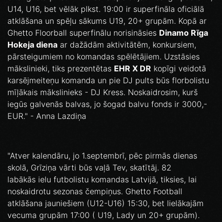
U14, U16, bet vēlāk plkst. 19:00 ir superfināla oficiālā
atklāšana un spēļu sākums U19, 20+ grupām. Kopā ar
Ghetto Floorball superfinālu norisināsies
Dinamo Rīga
Hokeja diena
ar dažādām aktivitātēm, konkursiem,
pārsteigumiem no komandas spēlētājiem. Uzstāsies
mākslinieki, tiks prezentētas
EHR X DR
kopīgi veidotā
karsējmeiteņu komanda un pie DJ pults būs florbolistu
mīļākais mākslinieks - DJ Kress. Noskaidrosim, kurš
iegūs galvenās balvas, jo šogad balvu fonds ir 3000,-
EUR." - Anna Lazdiņa
"Atver kalendāru, jo 1.septembrī, pēc pirmās dienas
skolā, Grīziņa vārti būs vaļā Tev, skatītāj. 82
labākās ielu futbolistu komandas Latvijā, tiksies, lai
noskaidrotu sezonas čempiņus. Ghetto Football
atklāšana jauniešiem (U12-U16) 15:30, bet lielākajām
vecuma grupām 17:00 ( U19, Lady un 20+ grupām).