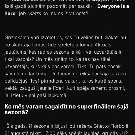
šajā gadā aicinām padomāt par saukli- "
Everyone is a
hero
" jeb "
Katrs no mums ir varonis
"!
Grīziņkalnā vari izvēlēties, kas Tu vēlies būt. Sākot jau
no skatītāja lomas, līdz spēlētāja lomai. Aktuāls
jautājums, kas radies sezona laikā - vai uzvarētājs ir
tikai varonis? Un mēs zinām to, ka tas nav tikai
uzvarētājs, kurš kļūs par varoni. Tikai Tu pats nosaki
savu lomu laukumā. Un lomas noteikšanai šajā sezonā
palīdzējuši 1vs1 pirmdienu vakari, kuros katrā sporta
veidā izauguši jaunie līderi, kuri spēja saņemt drosmi,
lai izietu vieni paši laukumā.
Ko mēs varam sagaidīt no superfināliem šajā
sezonā?
"Šis gads, šī sezona ir bijusi ļoti ražena Ghetto Florbolā.
31.augustā plkst. 17:00 sāks spēlēt jaunieši grupās U12,