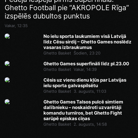
Ghetto Football pie “AKROPOLE Rīga”
Vakar, 14:46
izspēlēs dubultos punktus
Vakar, 12:35
No ielu sporta laukumiem visā Latvijā
līdz Cēsu sirdij – Ghetto Games noslēdz
vasaras izbraukumus
Ghetto Basket
Šodien, 23:20
Ghetto Games superfināli līdz pl.23.00
Ghetto Basket
Vakar, 14:39
Cēsis uz vienu dienu kļūs par Latvijas
ielu sporta galvaspilsētu
Ghetto Basket
3. augusts, 11:03
Ghetto Games Talsos pulcē simtiem
dalībnieku – noskaidroti uzvarētāji
komandu turnīros, bet Ghetto Fight
sarūpē episkas cīņas
Ghetto Basket
2. augusts, 14:58