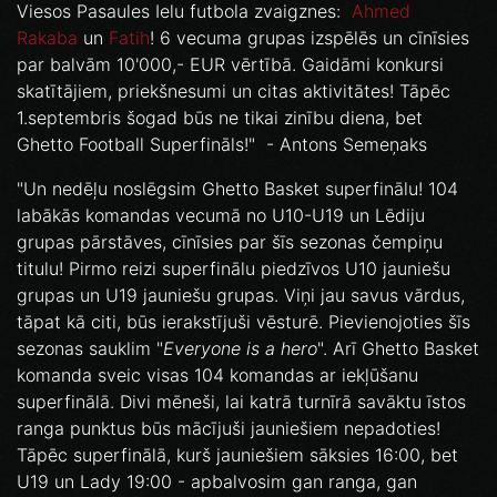
Viesos Pasaules Ielu futbola zvaigznes:
Ahmed
Rakaba
un
Fatih
! 6 vecuma grupas izspēlēs un cīnīsies
par balvām 10'000,- EUR vērtībā. Gaidāmi konkursi
skatītājiem, priekšnesumi un citas aktivitātes! Tāpēc
1.septembris šogad būs ne tikai zinību diena, bet
Ghetto Football Superfināls!" - Antons Semeņaks
"Un nedēļu noslēgsim Ghetto Basket superfinālu! 104
labākās komandas vecumā no U10-U19 un Lēdiju
grupas pārstāves, cīnīsies par šīs sezonas čempiņu
titulu! Pirmo reizi superfinālu piedzīvos U10 jauniešu
grupas un U19 jauniešu grupas. Viņi jau savus vārdus,
tāpat kā citi, būs ierakstījuši vēsturē. Pievienojoties šīs
sezonas sauklim "
Everyone is a hero
". Arī Ghetto Basket
komanda sveic visas 104 komandas ar iekļūšanu
superfinālā. Divi mēneši, lai katrā turnīrā savāktu īstos
ranga punktus būs mācījuši jauniešiem nepadoties!
Tāpēc superfinālā, kurš jauniešiem sāksies 16:00, bet
U19 un Lady 19:00 - apbalvosim gan ranga, gan