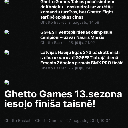
Ghetto Games Talsos pulcē simtiem
dalībnieku – noskaidroti uzvarētāji
komandu turnīros, bet Ghetto Fight
sarūpē episkas cīņas
Ghetto Basket
2. augusts, 14:58
GGFEST Ventspilī tiekas olimpiskie
čempioni – uzvar Nauris Miezis
Ghetto Basket
26. jūlijs, 21:02
Latvijas Nāciju līgas 3x3 basketbolisti
izcīna uzvaru arī GGFEST otrajā dienā,
Ernests Zēbolds pirmais BMX PRO finālā
Ghetto Basket
26. jūlijs, 1:41
Ghetto Games 13.sezona
iesoļo finiša taisnē!
Ghetto Basket
Ghetto Games
27. augusts, 2021, 10:34