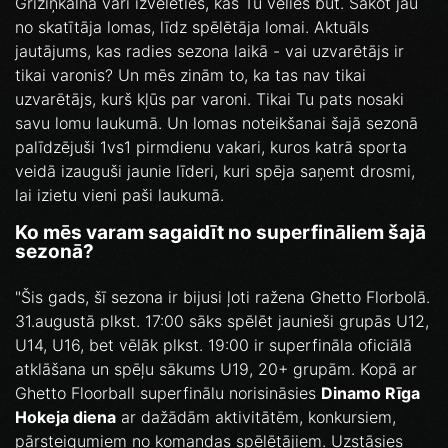
Grīziņkalnā vari izvēlēties, kas Tu vēlies būt. Sākot jau
no skatītāja lomas, līdz spēlētāja lomai. Aktuāls
jautājums, kas radies sezona laikā - vai uzvarētājs ir
tikai varonis? Un mēs zinām to, ka tas nav tikai
uzvarētājs, kurš kļūs par varoni. Tikai Tu pats nosaki
savu lomu laukumā. Un lomas noteikšanai šajā sezonā
palīdzējuši 1vs1 pirmdienu vakari, kuros katrā sporta
veidā izauguši jaunie līderi, kuri spēja saņemt drosmi,
lai izietu vieni paši laukumā.
Ko mēs varam sagaidīt no superfināliem šajā
sezonā?
"Šis gads, šī sezona ir bijusi ļoti ražena Ghetto Florbolā.
31.augustā plkst. 17:00 sāks spēlēt jaunieši grupās U12,
U14, U16, bet vēlāk plkst. 19:00 ir superfināla oficiālā
atklāšana un spēļu sākums U19, 20+ grupām. Kopā ar
Ghetto Floorball superfinālu norisināsies
Dinamo Rīga
Hokeja diena
ar dažādām aktivitātēm, konkursiem,
pārsteigumiem no komandas spēlētājiem. Uzstāsies