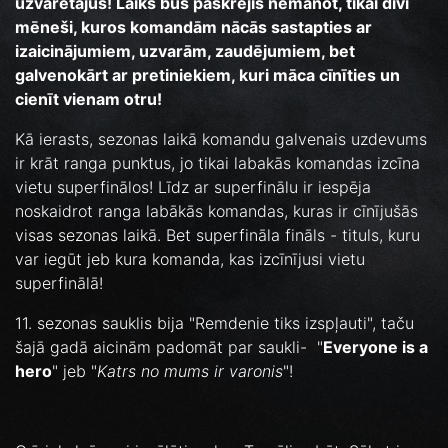
uzvarētājus! Laiks būs paskrējis nemanot, tikai divi
mēneši, kuros komandām nācās sastapties ar
izaicinājumiem, uzvarām, zaudējumiem, bet
galvenokārt ar pretiniekiem, kuri māca cīnīties un
cienīt vienam otru!
Kā ierasts, sezonas laikā komandu galvenais uzdevums
ir krāt ranga punktus, jo tikai labakās komandas izcīna
vietu superfinālos! Līdz ar superfinālu ir iespēja
noskaidrot ranga labākās komandas, kuras ir cīnījušās
visas sezonas laikā. Bet superfināla fināls - tituls, kuru
var iegūt jeb kura komanda, kas izcīnījusi vietu
superfinālā!
11. sezonas sauklis bija "Remdenie tiks izspļauti", taču
šajā gadā aicinām padomāt par saukli- "
Everyone is a
hero
" jeb "
Katrs no mums ir varonis
"!