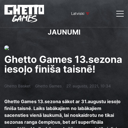
Latviski
JAUNUMI
Ghetto Games 13.sezona
iesoļo finiša taisnē!
Ghetto Basket
Ghetto Games
27. augusts, 2021, 10:34
Ghetto Games 13.sezona sākot ar 31.augustu iesoļo
finiša taisnē. Laiks labākajiem no labākajiem
sacensties vienā laukumā, lai noskaidrotu ne tikai
sezonas ranga čempiņus, bet arī superfināla