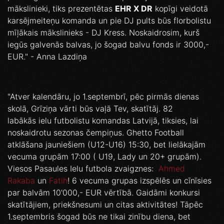
mākslinieki, tiks prezentētas
EHR X DR
kopīgi veidotā
karsējmeiteņu komanda un pie DJ pults būs florbolistu
mīļākais mākslinieks - DJ Kress. Noskaidrosim, kurš
iegūs galvenās balvas, jo šogad balvu fonds ir 3000,-
EUR." - Anna Lazdiņa
"Atver kalendāru, jo 1.septembrī, pēc pirmās dienas
skolā, Grīziņa vārti būs vaļā Tev, skatītāj. 82
labākās ielu futbolistu komandas Latvijā, tiksies, lai
noskaidrotu sezonas čempiņus. Ghetto Football
atklāšana jauniešiem (U12-U16) 15:30, bet lielākajām
vecuma grupām 17:00 ( U19, Lady un 20+ grupām).
Viesos Pasaules Ielu futbola zvaigznes:
Ahmed
Rakaba
un
Fatih
! 6 vecuma grupas izspēlēs un cīnīsies
par balvām 10'000,- EUR vērtībā. Gaidāmi konkursi
skatītājiem, priekšnesumi un citas aktivitātes! Tāpēc
1.septembris šogad būs ne tikai zinību diena, bet