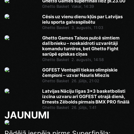
Ghetto Games superfināli līdz pl.23.00
Ghetto Basket
Vakar, 14:39
Cēsis uz vienu dienu kļūs par Latvijas
ielu sporta galvaspilsētu
Ghetto Basket
3. augusts, 11:03
Ghetto Games Talsos pulcē simtiem
dalībnieku – noskaidroti uzvarētāji
komandu turnīros, bet Ghetto Fight
sarūpē episkas cīņas
Ghetto Basket
2. augusts, 14:58
GGFEST Ventspilī tiekas olimpiskie
čempioni – uzvar Nauris Miezis
Ghetto Basket
26. jūlijs, 21:02
Latvijas Nāciju līgas 3x3 basketbolisti
izcīna uzvaru arī GGFEST otrajā dienā,
Ernests Zēbolds pirmais BMX PRO finālā
Ghetto Basket
26. jūlijs, 1:41
JAUNUMI
Ghetto Games superfināli līdz pl.23.00
Pēdējā iespēja pirms Superfināla: