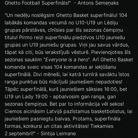
Ghetto Football Superfināls!" - Antons Semeņaks
"Un nedēļu noslēgsim Ghetto Basket superfinālu! 104
labākās komandas vecumā no U10-U19 un Lēdiju
grupas pārstāves, cīnīsies par šīs sezonas čempiņu
titulu! Pirmo reizi superfinālu piedzīvos U10 jauniešu
grupas un U19 jauniešu grupas. Viņi jau savus vārdus,
tāpat kā citi, būs ierakstījuši vēsturē. Pievienojoties šīs
sezonas sauklim "
Everyone is a hero
". Arī Ghetto Basket
komanda sveic visas 104 komandas ar iekļūšanu
superfinālā. Divi mēneši, lai katrā turnīrā savāktu īstos
ranga punktus būs mācījuši jauniešiem nepadoties!
Tāpēc superfinālā, kurš jauniešiem sāksies 16:00, bet
U19 un Lady 19:00 - apbalvosim gan ranga, gan
sezonas čempiņus. Bet par to informācija vēl sekos!
Ciemos aicināsim Latvijā pazīstamus basketbolistus, lai
jauniešiem pasniegtu balvas. Protams, superfināla
formas, konkursi un citas aktivitātes! Tiekamies
2.septembrī!" - Sintija Leimane