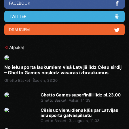
FACEBOOK
TWITTER
DRAUGIEM
Atpakaļ
No ielu sporta laukumiem visā Latvijā līdz Cēsu sirdij
– Ghetto Games noslēdz vasaras izbraukumus
Ghetto Basket
Šodien, 23:20
Ghetto Games superfināli līdz pl.23.00
Ghetto Basket
Vakar, 14:39
Cēsis uz vienu dienu kļūs par Latvijas
ielu sporta galvaspilsētu
Ghetto Basket
3. augusts, 11:03