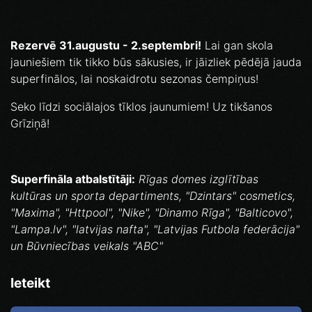
Rezervē 31.augustu - 2.septembri!
Lai gan skola
jauniešiem tik tikko būs sākusies, ir jāizliek pēdējā jauda
superfinālos, lai noskaidrotu sezonas čempiņus!
Seko līdzi sociālajos tīklos jaunumiem! Uz tikšanos
Grīziņā!
Superfināla atbalstītāji:
Rīgas domes izglītības
kultūras un sporta departiments, "Dzintars" cosmetics,
"Maxima", "Httpool", "Nike", "Dinamo Rīga", "Balticovo",
"Lampa.lv", "latvijas nafta", "Latvijas Futbola federācija"
un Būvniecības veikals "ABC"
Ieteikt