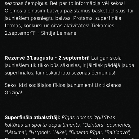
sezonas čempiņus. Bet par to informācija vēl sekos!
Ciemos aicināsim Latvijā pazīstamus basketbolistus, lai
jauniešiem pasniegtu balvas. Protams, superfināla
formas, konkursi un citas aktivitātes! Tiekamies
2.septembrī!" - Sintija Leimane
Rezervē 31.augustu - 2.septembri!
Lai gan skola
jauniešiem tik tikko būs sākusies, ir jāizliek pēdējā jauda
superfinālos, lai noskaidrotu sezonas čempiņus!
Seko līdzi sociālajos tīklos jaunumiem! Uz tikšanos
Grīziņā!
Superfināla atbalstītāji:
Rīgas domes izglītības
kultūras un sporta departiments, "Dzintars" cosmetics,
"Maxima", "Httpool", "Nike", "Dinamo Rīga", "Balticovo",