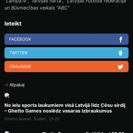
"Lampa.lv", "latvijas nafta", "Latvijas Futbola federācija"
un Būvniecības veikals "ABC"
Ieteikt
FACEBOOK
TWITTER
DRAUGIEM
Atpakaļ
No ielu sporta laukumiem visā Latvijā līdz Cēsu sirdij
– Ghetto Games noslēdz vasaras izbraukumus
Ghetto Basket
Šodien, 23:20