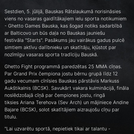
Sestdien, 5. jūlijā, Bauskas Rātslaukumā norisināsies
viens no vasaras gaidītākajiem ielu sporta notikumiem
- Ghetto Games Bauska, kas šogad notiks sadarbībā
ar Balticovo un būs daļa no Bauskas jauniešu
festivāla "Starts". Pasākums jau vairākus gadus pulcē
simtiem aktīvu dalībnieku un skatītāju, kļūstot par
nozīmīgu vasaras sporta tradīciju Bauskā.
Ghetto Fight programmā paredzētas 25 MMA cīņas.
Par Grand Prix čempiona jostu bērnu grupā līdz 12
gadu vecumam cīnīsies Bauskas pārstāvis Markuss
Aukštikalnis (BCSK). Savukārt vakara kulminācijā, fināla
noslēdzošajā cīņā par čempiones jostu, ringā
tiksies Ariana Terehova (Sev Arch) un mājiniece Andine
Bajare (BCSK), solot skatītājiem aizraujošu cīņu par
titulu.
"Lai uzvarētu sportā, nepietiek tikai ar talantu -