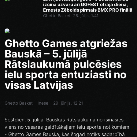
izcīna uzvaru arī GGFEST otrajā dienā,
Ernests Zēbolds pirmais BMX PRO finālā
Ghetto Basket
26. jūlijs, 1:41
Ghetto Games atgriežas
Bauskā – 5. jūlijā
Rātslaukumā pulcēsies
ielu sporta entuziasti no
visas Latvijas
Ghetto Basket
Inese
29. jūnijs, 12:21
Sestdien, 5. jūlijā, Bauskas Rātslaukumā norisināsies
viens no vasaras gaidītākajiem ielu sporta notikumiem
- Ghetto Games Bauska, kas šogad notiks sadarbībā