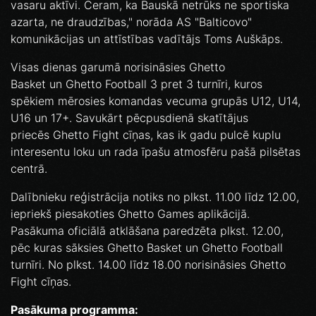
vasaru aktīvi. Ceram, ka Bauskā netrūks ne sportiska
azarta, ne draudzības," norāda AS "Balticovo"
komunikācijas un attīstības vadītājs Toms Auškāps.
Visas dienas garumā norisināsies Ghetto
Basket un Ghetto Football 3 pret 3 turnīri, kuros
spēkiem mērosies komandas vecuma grupās U12, U14,
U16 un 17+. Savukārt pēcpusdienā skatītājus
priecēs Ghetto Fight cīņas, kas ik gadu pulcē kuplu
interesentu loku un rada īpašu atmosfēru pašā pilsētas
centrā.
Dalībnieku reģistrācija notiks no plkst. 11.00 līdz 12.00,
iepriekš piesakoties Ghetto Games aplikācijā.
Pasākuma oficiālā atklāšana paredzēta plkst. 12.00,
pēc kuras sāksies Ghetto Basket un Ghetto Football
turnīri. No plkst. 14.00 līdz 18.00 norisināsies Ghetto
Fight cīņas.
Pasākuma programma: