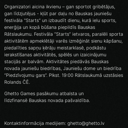
Organizatori aicina ikvienu – gan sportot gribētājus,
gan līdzjutējus - kļūt par daļu no Bauskas jauniešu
festivāla "Starts" un izbaudīt dienu, kurā ielu sports,
enerģija un kopā būšana piepildīs Bauskas
Rātslaukumu. Festivāla “Starts” ietvaros, paralēli sporta
aktivitātēm apmeklētāji varēs izmēģināt sienu kāpšanu,
piedalīties sapņu ķērāju meistarklasē, podkāstu
ierakstīšanas aktivitātēs, spēlēs un izaicinājumu
stacijās ar balvām. Aktivitātes piedāvās Bauskas
novada jauniešu biedrības, Jauniešu dome un biedrība
“Piedzīvojumu gars”. Plkst. 19:00 Rātslaukumā uzstāsies
Rolands ČĒ.
Ghetto Games pasākumu atbalsta un
līdzfinansē Bauskas novada pašvaldība.
Kontaktinformācija medijiem: ghetto@ghetto.lv