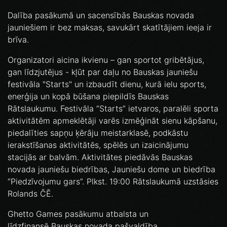
Dalība pasākumā un sacensībās Bauskas novada
jauniešiem ir bez maksas, savukārt skatītājiem ieeja ir
brīva.
Organizatori aicina ikvienu – gan sportot gribētājus,
gan līdzjutējus - kļūt par daļu no Bauskas jauniešu
festivāla "Starts" un izbaudīt dienu, kurā ielu sports,
enerģija un kopā būšana piepildīs Bauskas
Rātslaukumu. Festivāla “Starts” ietvaros, paralēli sporta
aktivitātēm apmeklētāji varēs izmēģināt sienu kāpšanu,
piedalīties sapņu ķērāju meistarklasē, podkāstu
ierakstīšanas aktivitātēs, spēlēs un izaicinājumu
stacijās ar balvām. Aktivitātes piedāvās Bauskas
novada jauniešu biedrības, Jauniešu dome un biedrība
“Piedzīvojumu gars”. Plkst. 19:00 Rātslaukumā uzstāsies
Rolands ČĒ.
Ghetto Games pasākumu atbalsta un
līdzfinansē Bauskas novada pašvaldība.