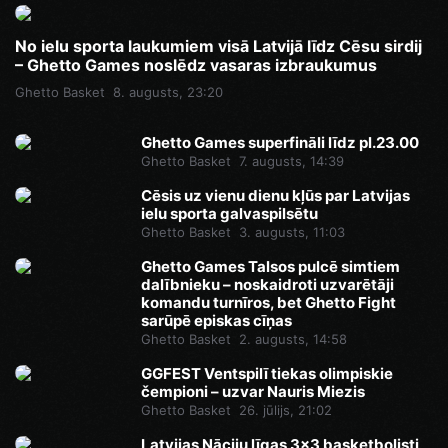
No ielu sporta laukumiem visā Latvijā līdz Cēsu sirdij
– Ghetto Games noslēdz vasaras izbraukumus
Ghetto Basket
8. augusts, 23:20
Ghetto Games superfināli līdz pl.23.00
Ghetto Basket
7. augusts, 14:39
Cēsis uz vienu dienu kļūs par Latvijas
ielu sporta galvaspilsētu
Ghetto Basket
3. augusts, 11:03
Ghetto Games Talsos pulcē simtiem
dalībnieku – noskaidroti uzvarētāji
komandu turnīros, bet Ghetto Fight
sarūpē episkas cīņas
Ghetto Basket
2. augusts, 14:58
GGFEST Ventspilī tiekas olimpiskie
čempioni – uzvar Nauris Miezis
Ghetto Basket
26. jūlijs, 21:02
Latvijas Nāciju līgas 3x3 basketbolisti