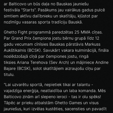
ar Balticovo un būs daļa no Bauskas jauniešu
festivāla "Starts". Pasākums jau vairākus gadus pulcē
simtiem aktīvu dalībnieku un skatītāju, kļūstot par
nozīmīgu vasaras sporta tradīciju Bauskā.
Ghetto Fight programmā paredzētas 25 MMA cīņas.
Par Grand Prix čempiona jostu bērnu grupā līdz 12
gadu vecumam cīnīsies Bauskas pārstāvis Markuss
Aukštikalnis (BCSK). Savukārt vakara kulminācijā, fināla
noslēdzošajā cīņā par čempiones jostu, ringā
tiksies Ariana Terehova (Sev Arch) un mājiniece Andine
Bajare (BCSK), solot skatītājiem aizraujošu cīņu par
titulu.
"Lai uzvarētu sportā, nepietiek tikai ar talantu -
vajadzīga enerģija, neatlaidība un laba komanda. Mēs
Balticovo zinām arī slepeno ieroci - tas ir olu spēks!
Tāpēc ar prieku atbalstām Ghetto Games un visus
jauniešus, kuri izvēlas kustēties, sacensties un pavadīt