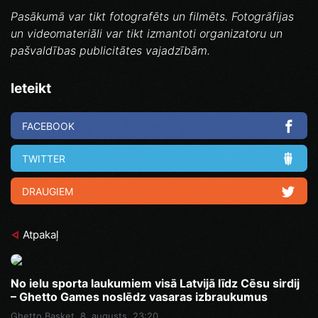
Pasākumā var tikt fotografēts un filmēts. Fotogrāfijas
un videomateriāli var tikt izmantoti organizatoru un
pašvaldības publicitātes vajadzībām.
Ieteikt
FACEBOOK
TWITTER
DRAUGIEM
Atpakaļ
No ielu sporta laukumiem visā Latvijā līdz Cēsu sirdij
– Ghetto Games noslēdz vasaras izbraukumus
Ghetto Basket
8. augusts, 23:20