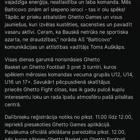
vajadzīga enerģija, neatlaidība un laba komanda. Mēs
Balticovo zinām arī slepeno ieroci - tas ir olu spēks!
Tāpēc ar prieku atbalstām Ghetto Games un visus
jauniešus, kuri izvēlas kustēties, sacensties un pavadīt
vasaru aktīvi. Ceram, ka Bauskā netrūks ne sportiska
azarta, ne draudzības," norāda AS "Balticovo"
komunikācijas un attīstības vadītājs Toms Auškāps.
Visas dienas garumā norisināsies Ghetto
Basket un Ghetto Football 3 pret 3 turnīri, kuros
spēkiem mērosies komandas vecuma grupās U12, U14,
U16 un 17+. Savukārt pēcpusdienā skatītājus
priecēs Ghetto Fight cīņas, kas ik gadu pulcē kuplu
interesentu loku un rada īpašu atmosfēru pašā pilsētas
centrā.
Dalībnieku reģistrācija notiks no plkst. 11.00 līdz 12.00,
iepriekš piesakoties Ghetto Games aplikācijā.
Pasākuma oficiālā atklāšana paredzēta plkst. 12.00,
pēc kuras sāksies Ghetto Basket un Ghetto Football