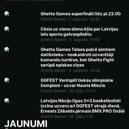
Ghetto Games superfināli līdz pl.23.00
Ghetto Basket
7. augusts, 14:39
Cēsis uz vienu dienu kļūs par Latvijas
ielu sporta galvaspilsētu
Ghetto Basket
3. augusts, 11:03
Ghetto Games Talsos pulcē simtiem
dalībnieku – noskaidroti uzvarētāji
komandu turnīros, bet Ghetto Fight
sarūpē episkas cīņas
Ghetto Basket
2. augusts, 14:58
GGFEST Ventspilī tiekas olimpiskie
čempioni – uzvar Nauris Miezis
Ghetto Basket
26. jūlijs, 21:02
Latvijas Nāciju līgas 3x3 basketbolisti
izcīna uzvaru arī GGFEST otrajā dienā,
Ernests Zēbolds pirmais BMX PRO finālā
Ghetto Basket
26. jūlijs, 1:41
JAUNUMI