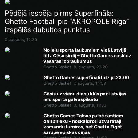
Ghetto Games superfināli līdz pl.23.00
Pēdējā iespēja pirms Superfināla:
Ghetto Football pie “AKROPOLE Rīga”
7. augusts, 14:46
izspēlēs dubultos punktus
7. augusts, 12:35
No ielu sporta laukumiem visā Latvijā
līdz Cēsu sirdij – Ghetto Games noslēdz
vasaras izbraukumus
Ghetto Basket
8. augusts, 23:20
Ghetto Games superfināli līdz pl.23.00
Ghetto Basket
7. augusts, 14:39
Cēsis uz vienu dienu kļūs par Latvijas
ielu sporta galvaspilsētu
Ghetto Basket
3. augusts, 11:03
Ghetto Games Talsos pulcē simtiem
dalībnieku – noskaidroti uzvarētāji
komandu turnīros, bet Ghetto Fight
sarūpē episkas cīņas