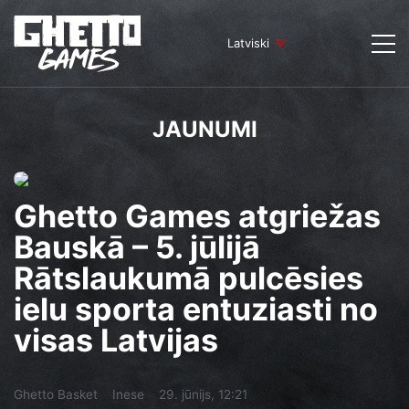
Latviski
JAUNUMI
Ghetto Games atgriežas
Bauskā – 5. jūlijā
Rātslaukumā pulcēsies
ielu sporta entuziasti no
visas Latvijas
Ghetto Basket
Inese
29. jūnijs, 12:21