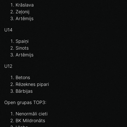
Krāslava
Zeļonij
Artēmijs
U14
Spaiņi
Sinots
Artēmijs
U12
Betons
Rēzeknes pipari
Bārbijas
Open grupas TOP3:⁣
Nenormāli cieti⁣
BK Mildronāts⁣