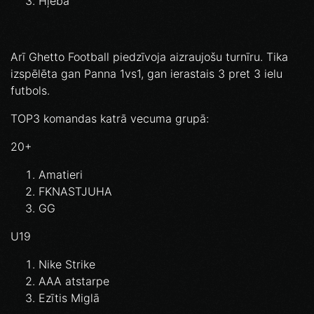
Hļeba
Arī Ghetto Football piedzīvoja aizraujošu turnīru. Tika
izspēlēta gan Panna 1vs1, gan ierastais 3 pret 3 ielu
futbols.
TOP3 komandas katrā vecuma grupā:
20+
Amatieri
FKNASTJUHA
GG
U19
Nike Strike
AAA atstarpe
Ezītis Miglā