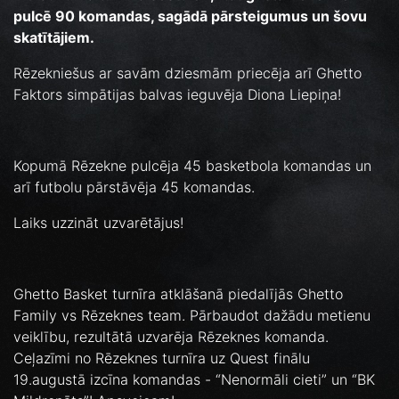
pulcē 90 komandas, sagādā pārsteigumus un šovu
skatītājiem.
Rēzekniešus ar savām dziesmām priecēja arī Ghetto
Faktors simpātijas balvas ieguvēja Diona Liepiņa!
Kopumā Rēzekne pulcēja 45 basketbola komandas un
arī futbolu pārstāvēja 45 komandas.
Laiks uzzināt uzvarētājus!
Ghetto Basket turnīra atklāšanā piedalījās Ghetto
Family vs Rēzeknes team. Pārbaudot dažādu metienu
veiklību, rezultātā uzvarēja Rēzeknes komanda.
Ceļazīmi no Rēzeknes turnīra uz Quest finālu
19.augustā izcīna komandas - “Nenormāli cieti” un “BK