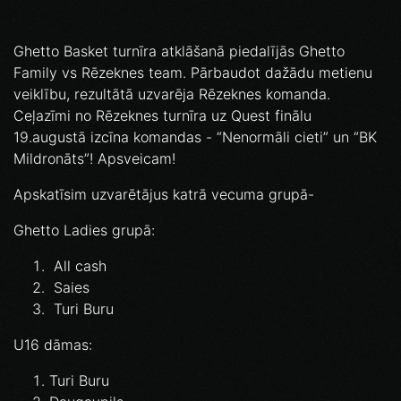
Ghetto Basket turnīra atklāšanā piedalījās Ghetto
Family vs Rēzeknes team. Pārbaudot dažādu metienu
veiklību, rezultātā uzvarēja Rēzeknes komanda.
Ceļazīmi no Rēzeknes turnīra uz Quest finālu
19.augustā izcīna komandas - “Nenormāli cieti” un “BK
Mildronāts”! Apsveicam!
Apskatīsim uzvarētājus katrā vecuma grupā-
Ghetto Ladies grupā:⁣
All cash⁣
Saies⁣
Turi Buru⁣
U16 dāmas:⁣
Turi Buru⁣