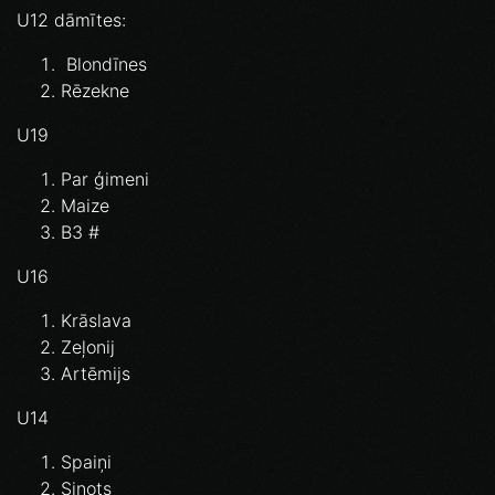
U12 dāmītes:⁣
Blondīnes⁣
Rēzekne
U19
Par ģimeni
Maize
B3 #
U16
Krāslava
Zeļonij
Artēmijs
U14
Spaiņi
Sinots