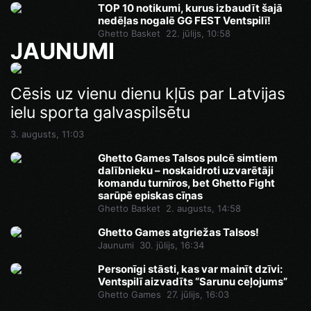
TOP 10 notikumi, kurus izbaudīt šajā
nedēļas nogalē GG FEST Ventspilī!
Ghetto Basket
22. jūlijs, 10:58
JAUNUMI
Cēsis uz vienu dienu kļūs par Latvijas
ielu sporta galvaspilsētu
3. augusts, 11:03
Ghetto Games Talsos pulcē simtiem
dalībnieku – noskaidroti uzvarētāji
komandu turnīros, bet Ghetto Fight
sarūpē episkas cīņas
Ghetto Basket
2. augusts, 14:58
Ghetto Games atgriežas Talsos!
Jaunumi
30. jūlijs, 16:34
Personīgi stāsti, kas var mainīt dzīvi:
Ventspilī aizvadīts “Sarunu ceļojums”
Ghetto Games
27. jūlijs, 16:03