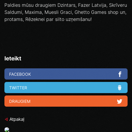
Paldies mūsu draugiem Dzintars, Fazer Latvija, Skrīveru
Saldumi, Maxima, Muesli Graci, Ghetto Games shop un,
protams, Rēzeknei par silto uzņemšanu!
Ieteikt
FACEBOOK
TWITTER
DRAUGIEM
Atpakaļ