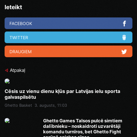
Ieteikt
FACEBOOK
TWITTER
DRAUGIEM
Atpakaļ
Cēsis uz vienu dienu kļūs par Latvijas ielu sporta
galvaspilsētu
Ghetto Basket
3. augusts, 11:03
Ghetto Games Talsos pulcē simtiem
dalībnieku – noskaidroti uzvarētāji
komandu turnīros, bet Ghetto Fight