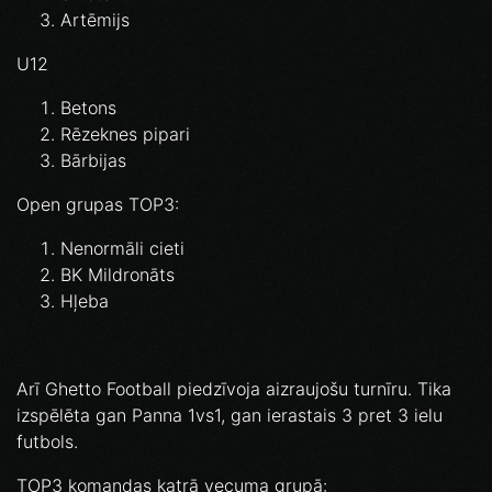
Artēmijs
U12
Betons
Rēzeknes pipari
Bārbijas
Open grupas TOP3:⁣
Nenormāli cieti⁣
BK Mildronāts⁣
Hļeba
Arī Ghetto Football piedzīvoja aizraujošu turnīru. Tika
izspēlēta gan Panna 1vs1, gan ierastais 3 pret 3 ielu
futbols.
TOP3 komandas katrā vecuma grupā: