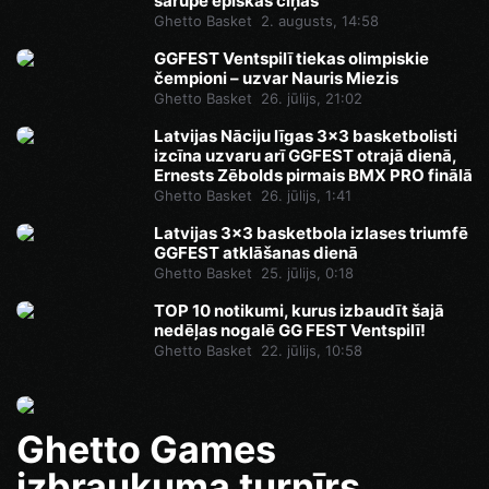
sarūpē episkas cīņas
Ghetto Basket
2. augusts, 14:58
GGFEST Ventspilī tiekas olimpiskie
čempioni – uzvar Nauris Miezis
Ghetto Basket
26. jūlijs, 21:02
Latvijas Nāciju līgas 3x3 basketbolisti
izcīna uzvaru arī GGFEST otrajā dienā,
Ernests Zēbolds pirmais BMX PRO finālā
Ghetto Basket
26. jūlijs, 1:41
Latvijas 3x3 basketbola izlases triumfē
GGFEST atklāšanas dienā
Ghetto Basket
25. jūlijs, 0:18
TOP 10 notikumi, kurus izbaudīt šajā
nedēļas nogalē GG FEST Ventspilī!
Ghetto Basket
22. jūlijs, 10:58
Ghetto Games
izbraukuma turnīrs