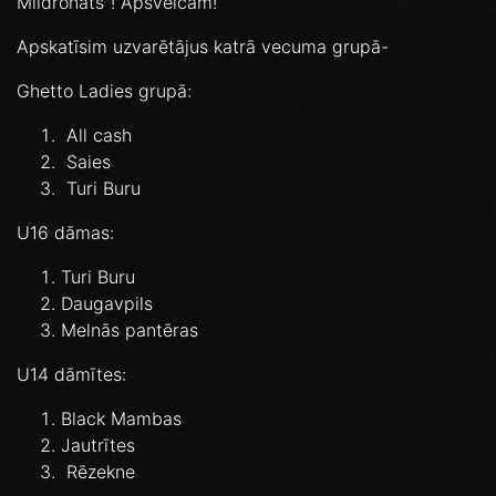
Mildronāts”! Apsveicam!
Apskatīsim uzvarētājus katrā vecuma grupā-
Ghetto Ladies grupā:⁣
All cash⁣
Saies⁣
Turi Buru⁣
U16 dāmas:⁣
Turi Buru⁣
Daugavpils⁣
Melnās pantēras⁣
U14 dāmītes:⁣
Black Mambas⁣
Jautrītes⁣
Rēzekne⁣