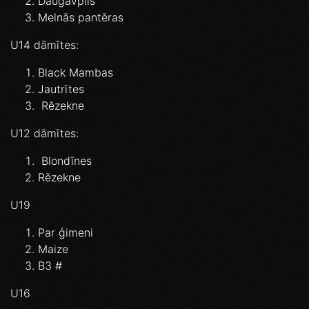
Daugavpils⁣
Melnās pantēras⁣
U14 dāmītes:⁣
Black Mambas⁣
Jautrītes⁣
Rēzekne⁣
U12 dāmītes:⁣
Blondīnes⁣
Rēzekne
U19
Par ģimeni
Maize
B3 #
U16