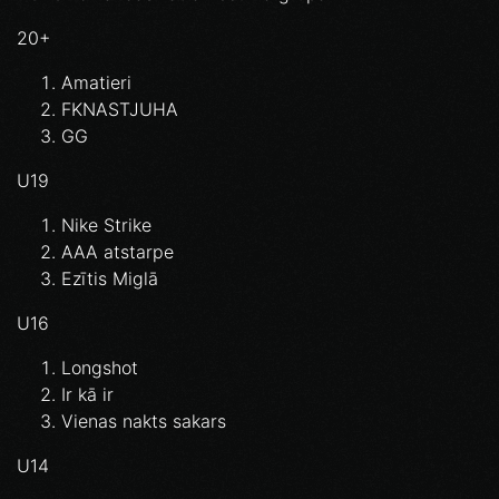
20+
Amatieri
FKNASTJUHA
GG
U19
Nike Strike
AAA atstarpe
Ezītis Miglā
U16
Longshot
Ir kā ir
Vienas nakts sakars
U14