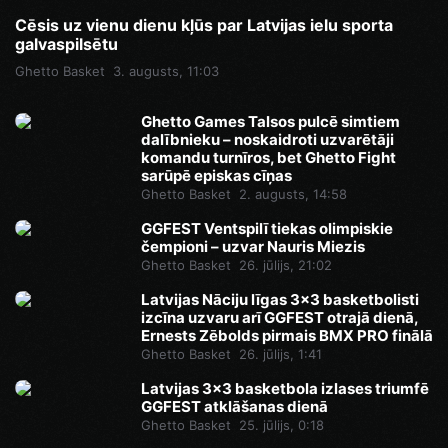
Cēsis uz vienu dienu kļūs par Latvijas ielu sporta
galvaspilsētu
Ghetto Basket
3. augusts, 11:03
Ghetto Games Talsos pulcē simtiem
dalībnieku – noskaidroti uzvarētāji
komandu turnīros, bet Ghetto Fight
sarūpē episkas cīņas
Ghetto Basket
2. augusts, 14:58
GGFEST Ventspilī tiekas olimpiskie
čempioni – uzvar Nauris Miezis
Ghetto Basket
26. jūlijs, 21:02
Latvijas Nāciju līgas 3x3 basketbolisti
izcīna uzvaru arī GGFEST otrajā dienā,
Ernests Zēbolds pirmais BMX PRO finālā
Ghetto Basket
26. jūlijs, 1:41
Latvijas 3x3 basketbola izlases triumfē
GGFEST atklāšanas dienā
Ghetto Basket
25. jūlijs, 0:18