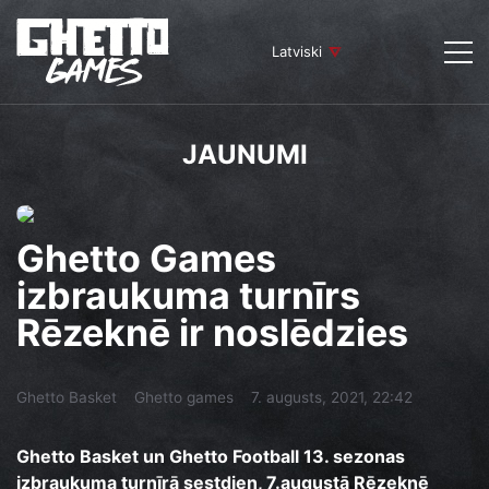
Latviski
JAUNUMI
Ghetto Games
izbraukuma turnīrs
Rēzeknē ir noslēdzies
Ghetto Basket
Ghetto games
7. augusts, 2021, 22:42
Ghetto Basket un Ghetto Football 13. sezonas
izbraukuma turnīrā sestdien, 7.augustā Rēzeknē