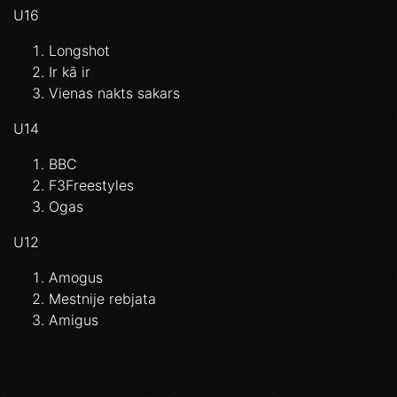
U16
Longshot
Ir kā ir
Vienas nakts sakars
U14
BBC
F3Freestyles
Ogas
U12
Amogus
Mestnije rebjata
Amigus