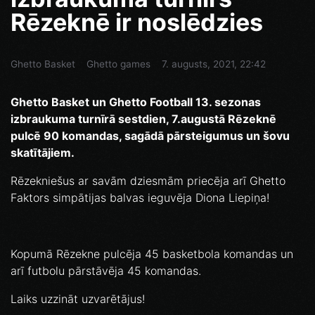
Rēzeknē ir noslēdzies
Ghetto Basket
Ghetto games
7. augusts, 2021, 22:42
Ghetto Basket un Ghetto Football 13. sezonas
izbraukuma turnīrā sestdien, 7.augustā Rēzeknē
pulcē 90 komandas, sagādā pārsteigumus un šovu
skatītājiem.
Rēzekniešus ar savām dziesmām priecēja arī Ghetto
Faktors simpātijas balvas ieguvēja Diona Liepiņa!
Kopumā Rēzekne pulcēja 45 basketbola komandas un
arī futbolu pārstāvēja 45 komandas.
Laiks uzzināt uzvarētājus!