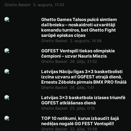
Ghetto Basket
3. augusts, 11:03
Ghetto Games Talsos pulcē simtiem
dalībnieku – noskaidroti uzvarētāji
komandu turnīros, bet Ghetto Fight
sarūpē episkas cīņas
Ghetto Basket
2. augusts, 14:58
GGFEST Ventspilī tiekas olimpiskie
čempioni – uzvar Nauris Miezis
Ghetto Basket
26. jūlijs, 21:02
Latvijas Nāciju līgas 3x3 basketbolisti
izcīna uzvaru arī GGFEST otrajā dienā,
Ernests Zēbolds pirmais BMX PRO finālā
Ghetto Basket
26. jūlijs, 1:41
Latvijas 3x3 basketbola izlases triumfē
GGFEST atklāšanas dienā
Ghetto Basket
25. jūlijs, 0:18
TOP 10 notikumi, kurus izbaudīt šajā
nedēļas nogalē GG FEST Ventspilī!
Ghetto Basket
22. jūlijs, 10:58