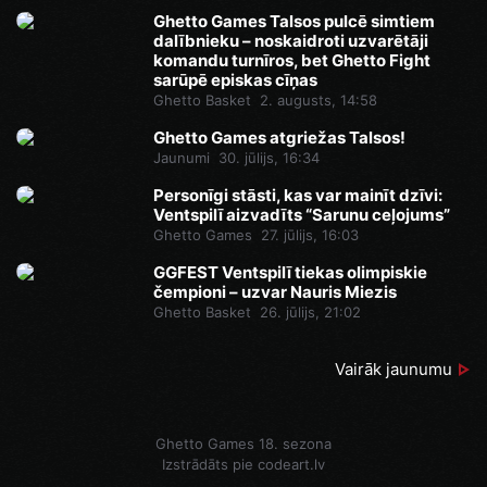
Ghetto Games Talsos pulcē simtiem
dalībnieku – noskaidroti uzvarētāji
komandu turnīros, bet Ghetto Fight
sarūpē episkas cīņas
Ghetto Basket
2. augusts, 14:58
Ghetto Games atgriežas Talsos!
Jaunumi
30. jūlijs, 16:34
Personīgi stāsti, kas var mainīt dzīvi:
Ventspilī aizvadīts “Sarunu ceļojums”
Ghetto Games
27. jūlijs, 16:03
GGFEST Ventspilī tiekas olimpiskie
čempioni – uzvar Nauris Miezis
Ghetto Basket
26. jūlijs, 21:02
Vairāk jaunumu
Ghetto Games 18. sezona
Izstrādāts pie
codeart.lv