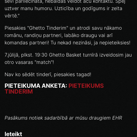
sevi pārliecināta, nebaidās veidot acu kontaktu. Spēj
uztver manu humoru. Uzticība un godīgums ir zelta
vērtē."
Piesakies "Ghetto Tinderim" un atrodi savu nākamo
romānu, randiņu partneri, labāko draugu vai arī
komandas partneri! Tu nekad nezināsi, ja nepieteiksies!
7.jūlijā, plkst. 19:30 Ghetto Basket turnīrā izveidosim jau
otro vasaras "match"!
Nav ko sēdēt tinderī, piesakies tagad!
PIETEIKUMA ANKETA:
PIETEIKUMS
TINDERIM
Pasākums notiek sadarbībā ar mūsu draugiem EHR
Ieteikt