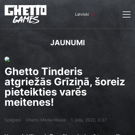
Latviski
JAUNUMI
Ghetto Tinderis
atgriežās Grīziņā, šoreiz
pieteikties varēs
meitenes!
Spilgteņi
Ghetto Media House
1. jūlijs, 2022, 3:37