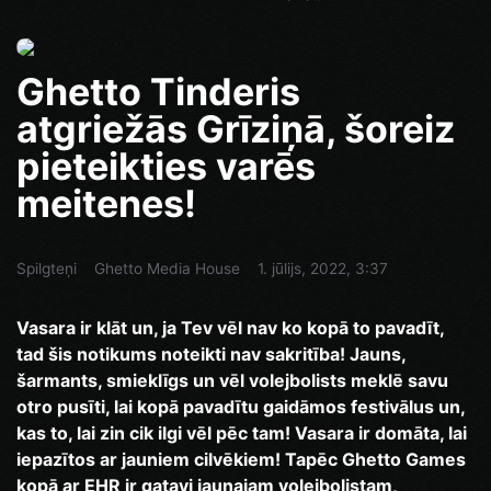
Ghetto Tinderis
atgriežās Grīziņā, šoreiz
pieteikties varēs
meitenes!
Spilgteņi
Ghetto Media House
1. jūlijs, 2022, 3:37
Vasara ir klāt un, ja Tev vēl nav ko kopā to pavadīt,
tad šis notikums noteikti nav sakritība! Jauns,
šarmants, smieklīgs un vēl volejbolists meklē savu
otro pusīti, lai kopā pavadītu gaidāmos festivālus un,
kas to, lai zin cik ilgi vēl pēc tam! Vasara ir domāta, lai
iepazītos ar jauniem cilvēkiem! Tapēc Ghetto Games
kopā ar EHR ir gatavi jaunajam volejbolistam,