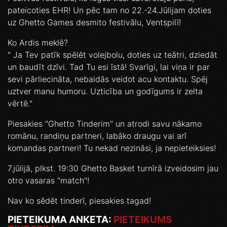
pateicoties EHR! Un pēc tam no 22.-24.Jūlijam doties
uz Ghetto Games desmito festivālu, Ventspilī!
Ko Ardis meklē?
" Ja Tev patīk spēlēt volejbolu, doties uz teātri, dziedāt
un baudīt dzīvi. Tad Tu esi īstā! Svarīgi, lai viņa ir par
sevi pārliecināta, nebaidās veidot acu kontaktu. Spēj
uztver manu humoru. Uzticība un godīgums ir zelta
vērtē."
Piesakies "Ghetto Tinderim" un atrodi savu nākamo
romānu, randiņu partneri, labāko draugu vai arī
komandas partneri! Tu nekad nezināsi, ja nepieteiksies!
7.jūlijā, plkst. 19:30 Ghetto Basket turnīrā izveidosim jau
otro vasaras "match"!
Nav ko sēdēt tinderī, piesakies tagad!
PIETEIKUMA ANKETA:
PIETEIKUMS