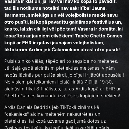
Vasara ir klāt un, ja Tev vēl nav ko kopā to pavadīt,
tad šis notikums noteikti nav sakritība! Jauns,
šarmants, smieklīgs un vēl volejbolists meklē savu
otro pusīti, lai kopā pavadītu gaidāmos festivālus un,
kas to, lai zin cik ilgi vēl pēc tam! Vasara ir domāta, lai
iepazītos ar jauniem cilvēkiem! Tapēc Ghetto Games
kopā ar EHR ir gatavi jaunajam volejbolistam,
tiktokerim Ardim jeb Čakeniekam atrast otro pusīti!
Puisis zin ko vēlās, tāpēc arī to sagaida no meitenes.
Jā, šajā gadā aicināsim pietiekties meitenes, viņām
nebūs jācīnās par puiša sirdi, jo cīņai ir jābūt abpusējai!
No visiem pieteikumiem lielajā finālā 7.jūlijā, 19:30,
aicināsim tikai 8 finālistes, kuras Ardis kopā ar EHR un
Ghetto Games komandu izvēlēsies kopīgiem spēkiem!
Ardis Daniels Bedrītis jeb TikTokā zināms kā
"cakenieks" aicina meitenēm nekautrēties un
pieteikties, lai kopā uzvaras gadījumā dotos uz
Positvus festivālu, ko iegūs tieši uzvarētāju pāris,