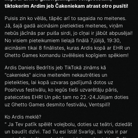
tiktokerim Ardim jeb Čakeniekam atrast otro pusīti!
Puisis zin ko vēlās, tāpēc arī to sagaida no meitenes.
Jā, šajā gadā aicināsim pietiekties meitenes, viņām
nebūs jācīnās par puiša sirdi, jo cīņai ir jābūt abpusējai!
No visiem pieteikumiem lielajā finālā 7.jūlijā, 19:30,
aicināsim tikai 8 finālistes, kuras Ardis kopā ar EHR un
Ghetto Games komandu izvēlēsies kopīgiem spēkiem!
Ardis Daniels Bedrītis jeb TikTokā zināms kā
"cakenieks" aicina meitenēm nekautrēties un
pieteikties, lai kopā uzvaras gadījumā dotos uz
Positvus festivālu, ko iegūs tieši uzvarētāju pāris,
pateicoties EHR! Un pēc tam no 22.-24.Jūlijam doties
uz Ghetto Games desmito festivālu, Ventspilī!
Ko Ardis meklē?
" Ja Tev patīk spēlēt volejbolu, doties uz teātri, dziedāt
un baudīt dzīvi. Tad Tu esi īstā! Svarīgi, lai viņa ir par