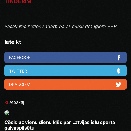
TINDERIM
Pasākums notiek sadarbībā ar mūsu draugiem EHR
Ieteikt
FACEBOOK
TWITTER
DRAUGIEM
Atpakaļ
Cēsis uz vienu dienu kļūs par Latvijas ielu sporta
galvaspilsētu