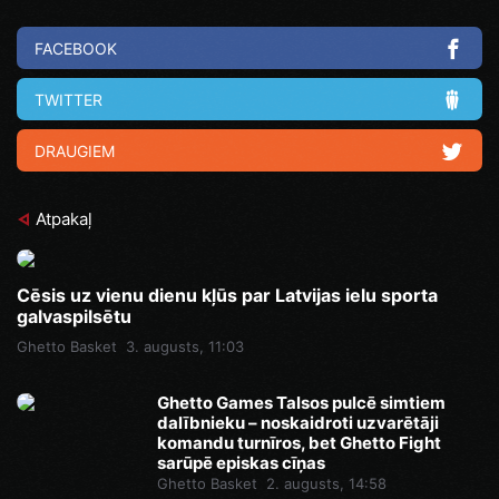
FACEBOOK
TWITTER
DRAUGIEM
Atpakaļ
Cēsis uz vienu dienu kļūs par Latvijas ielu sporta
galvaspilsētu
Ghetto Basket
3. augusts, 11:03
Ghetto Games Talsos pulcē simtiem
dalībnieku – noskaidroti uzvarētāji
komandu turnīros, bet Ghetto Fight
sarūpē episkas cīņas
Ghetto Basket
2. augusts, 14:58