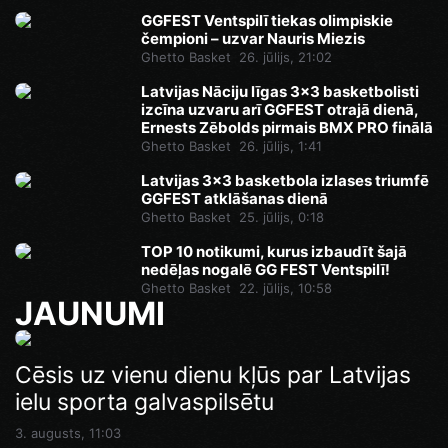
GGFEST Ventspilī tiekas olimpiskie
čempioni – uzvar Nauris Miezis
Ghetto Basket
26. jūlijs, 21:02
Latvijas Nāciju līgas 3x3 basketbolisti
izcīna uzvaru arī GGFEST otrajā dienā,
Ernests Zēbolds pirmais BMX PRO finālā
Ghetto Basket
26. jūlijs, 1:41
Latvijas 3x3 basketbola izlases triumfē
GGFEST atklāšanas dienā
Ghetto Basket
25. jūlijs, 0:18
TOP 10 notikumi, kurus izbaudīt šajā
nedēļas nogalē GG FEST Ventspilī!
Ghetto Basket
22. jūlijs, 10:58
JAUNUMI
Cēsis uz vienu dienu kļūs par Latvijas
ielu sporta galvaspilsētu
3. augusts, 11:03