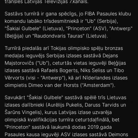
translēs Latvijas Televīzijas 7.kanāls.
Sastāvs turnīrā ir gana spēcīgs, jo FIBA Pasaules klubu
komandu labāko trīsdesmitniekā ir "Ub" (Serbija),
"Šakiai Gulbele" (Lietuva), "Princeton" (ASV), "Antwerp"
(Beļģija) un "Raudondvaris Tauras" (Lietuva).
Turnīrā piedalās arī Tokijas olimpisko spēļu bronzas
medaļas ieguvējs Serbijas izlases sastāvā Dejans
Majstorovičs ("Ub"), ceturtās vietas ieguvēji Beļģijas
izlases sastāvā Rafaels Bogerts, Niks Seliss un Tibo
Vērvorts (visi - "Antwerp"), kā arī Nīderlandes izlases
olimpietis Dimeo van der Horsts ("Amsterdam").
Savukārt "Šakiai Gulbele" sastāvā spēlē trīs Lietuvas
izlases dalībnieki (Aurēlijs Pukelis, Daruss Tarvids un
Šarūns Vingelis), kurus Latvijas izlase uzvarēja
olimpiskā kvalifikācijas turnīra ceturtdaļfinālā, bet
"Princeton" sastāvā laukumā dodas 2019.gada
Pasaules kausa ieguvēji ASV izlases sastāvā Deimons