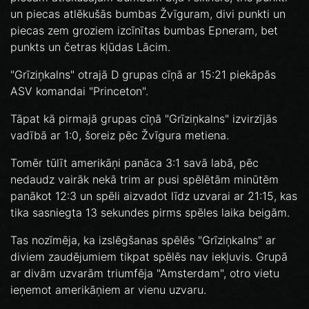
un piecas atlēkušās bumbas Žvīguram, divi punkti un
piecas zem groziem izcīnītas bumbas Epneram, bet
punkts un četras kļūdas Lācim.
"Grīziņkalns" otrajā D grupas cīņā ar 15:21 piekāpās
ASV komandai "Princeton".
Tāpat kā pirmajā grupas cīņā "Grīziņkalns" izvirzījās
vadībā ar 1:0, šoreiz pēc Žvīgura metiena.
Tomēr tūlīt amerikāņi panāca 3:1 savā labā, pēc
nedaudz vairāk nekā trim ar pusi spēlētām minūtēm
panākot 12:3 un spēli aizvadot līdz uzvarai ar 21:15, kas
tika sasniegta 13 sekundes pirms spēles laika beigām.
Tas nozīmēja, ka izslēgšanas spēlēs "Grīziņkalns" ar
diviem zaudējumiem tikpat spēlēs nav iekļuvis. Grupā
ar divām uzvarām triumfēja "Amsterdam", otro vietu
ieņemot amerikāņiem ar vienu uzvaru.