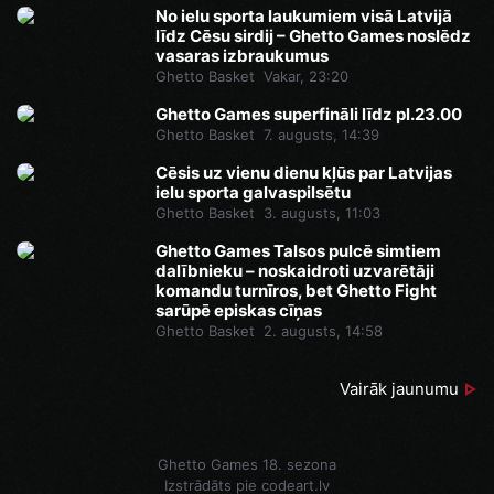
No ielu sporta laukumiem visā Latvijā
līdz Cēsu sirdij – Ghetto Games noslēdz
vasaras izbraukumus
Ghetto Basket
Vakar, 23:20
Ghetto Games superfināli līdz pl.23.00
Ghetto Basket
7. augusts, 14:39
Cēsis uz vienu dienu kļūs par Latvijas
ielu sporta galvaspilsētu
Ghetto Basket
3. augusts, 11:03
Ghetto Games Talsos pulcē simtiem
dalībnieku – noskaidroti uzvarētāji
komandu turnīros, bet Ghetto Fight
sarūpē episkas cīņas
Ghetto Basket
2. augusts, 14:58
Vairāk jaunumu
Ghetto Games 18. sezona
Izstrādāts pie
codeart.lv