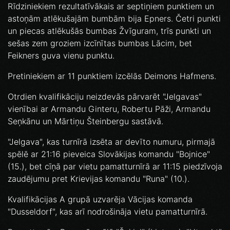
Rīdziniekiem rezultatīvākais ar septiņiem punktiem un
astoņām atlēkušajām bumbām bija Epners. Četri punkti
un piecas atlēkušās bumbas Žvīguram, trīs punkti un
sešas zem groziem izcīnītas bumbas Lācim, bet
Feikners guva vienu punktu.
Pretiniekiem ar 11 punktiem izcēlās Deimons Hafmens.
Otrdien kvalifikāciju neizdevās pārvarēt "Jelgavas"
vienībai ar Armandu Ginteru, Robertu Pāži, Armandu
Seņkānu un Mārtiņu Šteinbergu sastāvā.
"Jelgava", kas turnīrā izsēta ar devīto numuru, pirmajā
spēlē ar 21:16 pieveica Slovākijas komandu "Bojnice"
(15.), bet cīņā par vietu pamatturnīrā ar 11:15 piedzīvoja
zaudējumu pret Krievijas komandu "Runa" (10.).
Kvalifikācijas A grupā uzvarēja Vācijas komanda
"Dusseldorf", kas arī nodrošināja vietu pamatturnīrā.