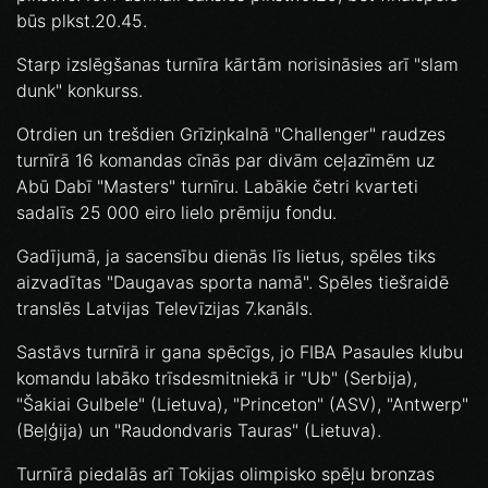
būs plkst.20.45.
Starp izslēgšanas turnīra kārtām norisināsies arī "slam
dunk" konkurss.
Otrdien un trešdien Grīziņkalnā "Challenger" raudzes
turnīrā 16 komandas cīnās par divām ceļazīmēm uz
Abū Dabī "Masters" turnīru. Labākie četri kvarteti
sadalīs 25 000 eiro lielo prēmiju fondu.
Gadījumā, ja sacensību dienās līs lietus, spēles tiks
aizvadītas "Daugavas sporta namā". Spēles tiešraidē
translēs Latvijas Televīzijas 7.kanāls.
Sastāvs turnīrā ir gana spēcīgs, jo FIBA Pasaules klubu
komandu labāko trīsdesmitniekā ir "Ub" (Serbija),
"Šakiai Gulbele" (Lietuva), "Princeton" (ASV), "Antwerp"
(Beļģija) un "Raudondvaris Tauras" (Lietuva).
Turnīrā piedalās arī Tokijas olimpisko spēļu bronzas