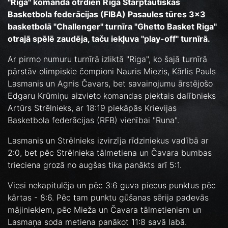
"Riga" komanda otrdien Rīgā Starptautiskās
Basketbola federācijas (FIBA) Pasaules tūres 3x3
basketbolā "Challenger" turnīra "Ghetto Basket Riga"
otrajā spēlē zaudēja, taču iekļuva "play-off" turnīrā.
Ar pirmo numuru turnīrā izliktā "Riga", ko šajā turnīrā
pārstāv olimpiskie čempioni Nauris Miezis, Kārlis Pauls
Lasmanis un Agnis Čavars, bet savainojumu ārstējošo
Edgaru Krūmiņu aizvieto komandas piektais dalībnieks
Artūrs Strēlnieks, ar 18:19 piekāpās Krievijas
Basketbola federācijas (RFB) vienībai "Runa".
Lasmanis un Strēlnieks izvirzīja rīdziniekus vadībā ar
2:0, bet pēc Strēlnieka tālmetiena un Čavara bumbas
trieciena grozā no augšas tika panākts arī 5:1.
Viesi nekapitulēja un pēc 3:6 guva piecus punktus pēc
kārtas - 8:6. Pēc tam punktu gūšanas sērija padevās
mājiniekiem, pēc Mieža un Čavara tālmetieniem un
Lasmaņa soda metiena panākot 11:8 savā labā.