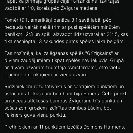
Tāpat kā pirmajā grupas cīņā "Grīziņkalns" izvirzījās
vadībā ar 1:0, šoreiz pēc Žvīgura metiena.
Tomēr tūlīt amerikāņi panāca 3:1 savā labā, pēc
nedaudz vairāk nekā trim ar pusi spēlētām minūtēm
panākot 12:3 un spēli aizvadot līdz uzvarai ar 21:15, kas
tika sasniegta 13 sekundes pirms spēles laika beigām.
Tas nozīmēja, ka izslēgšanas spēlēs "Grīziņkalns" ar
diviem zaudējumiem tikpat spēlēs nav iekļuvis. Grupā
ar divām uzvarām triumfēja "Amsterdam", otro vietu
ieņemot amerikāņiem ar vienu uzvaru.
Rīdziniekiem rezultatīvākais ar septiņiem punktiem un
astoņām atlēkušajām bumbām bija Epners. Četri punkti
un piecas atlēkušās bumbas Žvīguram, trīs punkti un
sešas zem groziem izcīnītas bumbas Lācim, bet
Feikners guva vienu punktu.
Pretiniekiem ar 11 punktiem izcēlās Deimons Hafmens.