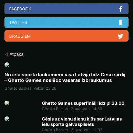
FACEBOOK
TWITTER
DRAUGIEM
Atpakaļ
No ielu sporta laukumiem visā Latvijā līdz Cēsu sirdij
– Ghetto Games noslēdz vasaras izbraukumus
Ghetto Basket
Vakar, 23:20
Ghetto Games superfināli līdz pl.23.00
Ghetto Basket
7. augusts, 14:39
Cēsis uz vienu dienu kļūs par Latvijas
ielu sporta galvaspilsētu
Ghetto Basket
3. augusts, 11:03