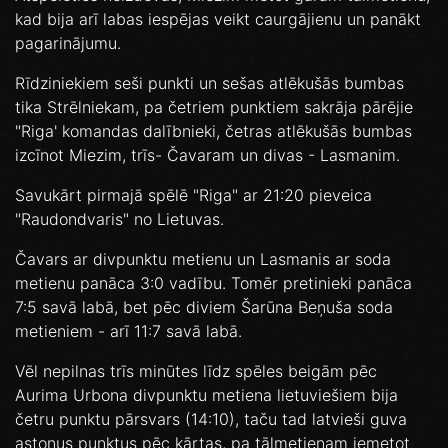
kad bija arī labas iespējas veikt caurgājienu un panākt
pagarinājumu.
Rīdziniekiem seši punkti un sešas atlēkušās bumbas
tika Strēlniekam, pa četriem punktiem sakrāja pārējie
"Riga' komandas dalībnieki, četras atlēkušās bumbas
izcīnot Miezim, trīs- Čavaram un divas - Lasmanim.
Savukārt pirmajā spēlē "Riga" ar 21:20 pieveica
"Raudondvaris" no Lietuvas.
Čavars ar divpunktu metienu un Lasmanis ar soda
metienu panāca 3:0 vadību. Tomēr pretinieki panāca
7:5 savā labā, bet pēc diviem Šarūna Beņuša soda
metieniem - arī 11:7 savā labā.
Vēl nepilnas trīs minūtes līdz spēles beigām pēc
Aurima Urbona divpunktu metiena lietuviešiem bija
četru punktu pārsvars (14:10), taču tad latvieši guva
astoņus punktus pēc kārtas, pa tālmetienam iemetot