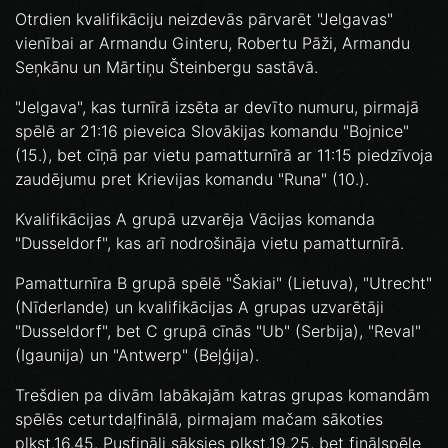
Otrdien kvalifikāciju neizdevās pārvarēt "Jelgavas"
vienībai ar Armandu Ginteru, Robertu Pāži, Armandu
Seņkānu un Mārtiņu Šteinbergu sastāvā.
"Jelgava", kas turnīrā izsēta ar devīto numuru, pirmajā
spēlē ar 21:16 pieveica Slovākijas komandu "Bojnice"
(15.), bet cīņā par vietu pamatturnīrā ar 11:15 piedzīvoja
zaudējumu pret Krievijas komandu "Runa" (10.).
Kvalifikācijas A grupā uzvarēja Vācijas komanda
"Dusseldorf", kas arī nodrošināja vietu pamatturnīrā.
Pamatturnīra B grupā spēlē "Šakiai" (Lietuva), "Utrecht"
(Nīderlande) un kvalifikācijas A grupas uzvarētāji
"Dusseldorf", bet C grupā cīnās "Ub" (Serbija), "Reval"
(Igaunija) un "Antwerp" (Beļģija).
Trešdien pa divām labākajām katras grupas komandām
spēlēs ceturtdaļfinālā, pirmajam mačam sākoties
plkst.16.45. Pusfināli sāksies plkst.19.25, bet finālspēle