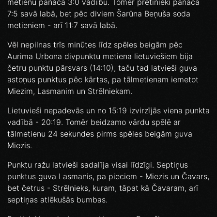
metienu panāca 3:0 vadību. Tomēr pretinieki panāca
7:5 savā labā, bet pēc diviem Šarūna Beņuša soda
metieniem - arī 11:7 savā labā.
Vēl nepilnas trīs minūtes līdz spēles beigām pēc
Aurima Urbona divpunktu metiena lietuviešiem bija
četru punktu pārsvars (14:10), taču tad latvieši guva
astoņus punktus pēc kārtas, pa tālmetienam iemetot
Miezim, Lasmanim un Strēlniekam.
Lietuvieši nepadevās un no 15:19 izvirzījās viena punkta
vadībā - 20:19. Tomēr beidzamo vārdu spēlē ar
tālmetienu 24 sekundes pirms spēles beigām guva
Miezis.
Punktu ražu latvieši sadalīja visai līdzīgi. Septiņus
punktus guva Lasmanis, pa pieciem - Miezis un Čavars,
bet četrus - Strēlnieks, kuram, tāpat kā Čavaram, arī
septiņas atlēkušās bumbas.