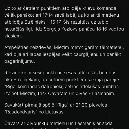
Uz to ar četriem punktiem atbildēja krievu komanda,
vēlāk panākot arī 17:14 savā labā, uz ko ar tālmetienu
atbildēja Strēlnieks - 16:17. Šis rezultāts uz tablo
noturējās ilgi, līdz Sergejs Kozlovs panāca 18:16 vadību
viesiem.
Atspēlēties neizdevās, Miezim metot garām tālmetienu,
kad bija arī labas iespējas veikt caurgājienu un panākt
pagarinājumu.
Rīdziniekiem seši punkti un sešas atlēkušās bumbas
tika Strēlniekam, pa četriem punktiem sakrāja pārējie
"Riga' komandas dalībnieki, četras atlēkušās bumbas
izcīnot Miezim, trīs- Čavaram un divas - Lasmanim.
Savukārt pirmajā spēlē "Riga" ar 21:20 pieveica
"Raudondvaris" no Lietuvas.
Čavars ar divpunktu metienu un Lasmanis ar soda