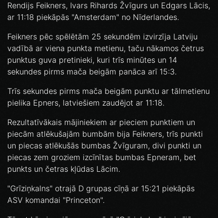
Rendijs Feikners, Ivars Rihards Žvīgurs un Edgars Lācis,
ar 11:18 piekāpās "Amsterdam" no Nīderlandes.
Feikners pēc spēlētām 25 sekundēm izvirzīja Latviju
vadībā ar viena punkta metienu, taču nākamos četrus
punktus guva pretinieki, kuri trīs minūtes un 14
sekundes pirms mača beigām panāca arī 15:3.
Trīs sekundes pirms mača beigām punktu ar tālmetienu
pielika Epners, latviešiem zaudējot ar 11:18.
Rezultatīvākais mājiniekiem ar pieciem punktiem un
piecām atlēkušajām bumbām bija Feikners, trīs punkti
un piecas atlēkušās bumbas Žvīguram, divi punkti un
piecas zem groziem izcīnītas bumbas Epneram, bet
punkts un četras kļūdas Lācim.
"Grīziņkalns" otrajā D grupas cīņā ar 15:21 piekāpās
ASV komandai "Princeton".