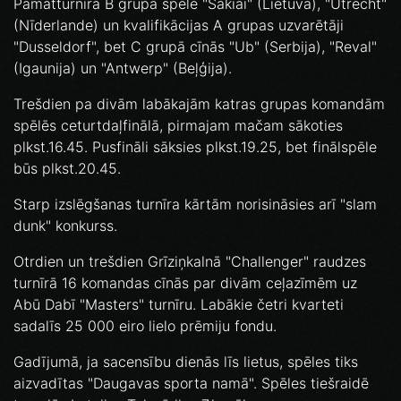
Pamatturnīra B grupā spēlē "Šakiai" (Lietuva), "Utrecht"
(Nīderlande) un kvalifikācijas A grupas uzvarētāji
"Dusseldorf", bet C grupā cīnās "Ub" (Serbija), "Reval"
(Igaunija) un "Antwerp" (Beļģija).
Trešdien pa divām labākajām katras grupas komandām
spēlēs ceturtdaļfinālā, pirmajam mačam sākoties
plkst.16.45. Pusfināli sāksies plkst.19.25, bet finālspēle
būs plkst.20.45.
Starp izslēgšanas turnīra kārtām norisināsies arī "slam
dunk" konkurss.
Otrdien un trešdien Grīziņkalnā "Challenger" raudzes
turnīrā 16 komandas cīnās par divām ceļazīmēm uz
Abū Dabī "Masters" turnīru. Labākie četri kvarteti
sadalīs 25 000 eiro lielo prēmiju fondu.
Gadījumā, ja sacensību dienās līs lietus, spēles tiks
aizvadītas "Daugavas sporta namā". Spēles tiešraidē