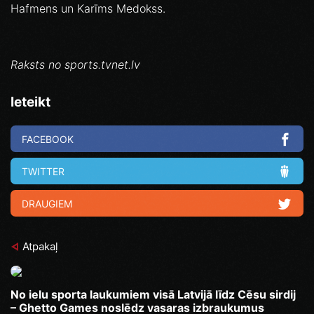
Hafmens un Karīms Medokss.
Raksts no sports.tvnet.lv
Ieteikt
FACEBOOK
TWITTER
DRAUGIEM
Atpakaļ
No ielu sporta laukumiem visā Latvijā līdz Cēsu sirdij
– Ghetto Games noslēdz vasaras izbraukumus