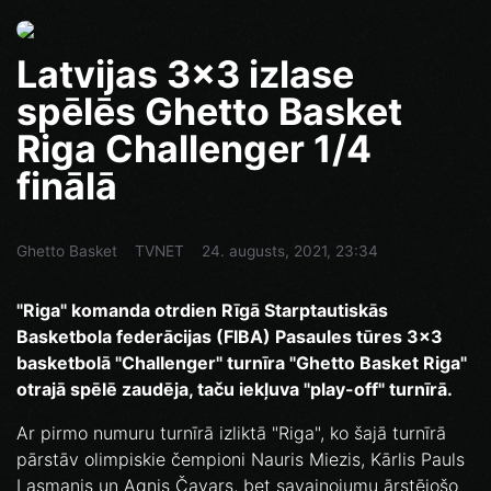
Latvijas 3x3 izlase
spēlēs Ghetto Basket
Riga Challenger 1/4
finālā
Ghetto Basket
TVNET
24. augusts, 2021, 23:34
"Riga" komanda otrdien Rīgā Starptautiskās
Basketbola federācijas (FIBA) Pasaules tūres 3x3
basketbolā "Challenger" turnīra "Ghetto Basket Riga"
otrajā spēlē zaudēja, taču iekļuva "play-off" turnīrā.
Ar pirmo numuru turnīrā izliktā "Riga", ko šajā turnīrā
pārstāv olimpiskie čempioni Nauris Miezis, Kārlis Pauls
Lasmanis un Agnis Čavars, bet savainojumu ārstējošo