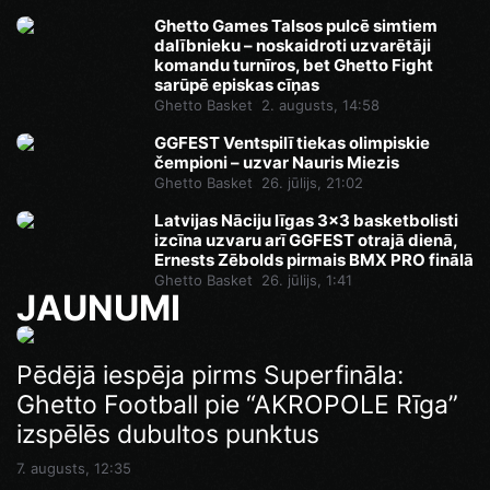
Ghetto Games Talsos pulcē simtiem
dalībnieku – noskaidroti uzvarētāji
komandu turnīros, bet Ghetto Fight
sarūpē episkas cīņas
Ghetto Basket
2. augusts, 14:58
GGFEST Ventspilī tiekas olimpiskie
čempioni – uzvar Nauris Miezis
Ghetto Basket
26. jūlijs, 21:02
Latvijas Nāciju līgas 3x3 basketbolisti
izcīna uzvaru arī GGFEST otrajā dienā,
Ernests Zēbolds pirmais BMX PRO finālā
Ghetto Basket
26. jūlijs, 1:41
JAUNUMI
Ghetto Games superfināli līdz pl.23.00
Pēdējā iespēja pirms Superfināla:
Ghetto Football pie “AKROPOLE Rīga”
7. augusts, 14:46
izspēlēs dubultos punktus
7. augusts, 12:35