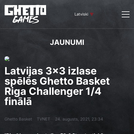
Latviski
JAUNUMI
Latvijas 3x3 izlase
spēlēs Ghetto Basket
Riga Challenger 1/4
finālā
Ghetto Basket
TVNET
24. augusts, 2021, 23:34