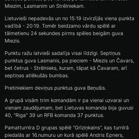
Miezim, Lasmanim un Strēlniekam.
Lietuvieši nepadevās un no 15:19 izvirzījās viena punkta
vadībā - 20:19. Tomēr beidzamo vārdu spēlē ar
tālmetienu 24 sekundes pirms spēles beigām guva
Miezis.
Punktu ražu latvieši sadalīja visai līdzīgi. Septiņus
punktus guva Lasmanis, pa pieciem - Miezis un Čavars,
bet četrus - Strēlnieks, kuram, tāpat kā Čavaram, arī
septiņas atlēkušās bumbas.
Pretiniekiem deviņus punktus guva Beņušis.
A grupā visām trim komandām ir pa vienai uzvarai un
vienam zaudējumam, bet Lietuvas komanda bija guvusi
40, "Riga" 39 un RFB komanda 37 punktus.
Pamatturnīra D grupas spēlē "Grīziņkalns", kas turnīrā
piedalās ar 16.numuru un kurā spēlē Andris Epners,