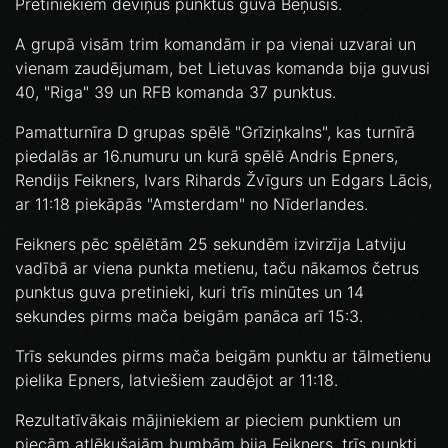
Pretiniekiem deviņus punktus guva Beņušis.
A grupā visām trim komandām ir pa vienai uzvarai un
vienam zaudējumam, bet Lietuvas komanda bija guvusi
40, "Riga" 39 un RFB komanda 37 punktus.
Pamatturnīra D grupas spēlē "Grīziņkalns", kas turnīrā
piedalās ar 16.numuru un kurā spēlē Andris Epners,
Rendijs Feikners, Ivars Rihards Žvīgurs un Edgars Lācis,
ar 11:18 piekāpās "Amsterdam" no Nīderlandes.
Feikners pēc spēlētām 25 sekundēm izvirzīja Latviju
vadībā ar viena punkta metienu, taču nākamos četrus
punktus guva pretinieki, kuri trīs minūtes un 14
sekundes pirms mača beigām panāca arī 15:3.
Trīs sekundes pirms mača beigām punktu ar tālmetienu
pielika Epners, latviešiem zaudējot ar 11:18.
Rezultatīvākais mājiniekiem ar pieciem punktiem un
piecām atlēkušajām bumbām bija Feikners, trīs punkti