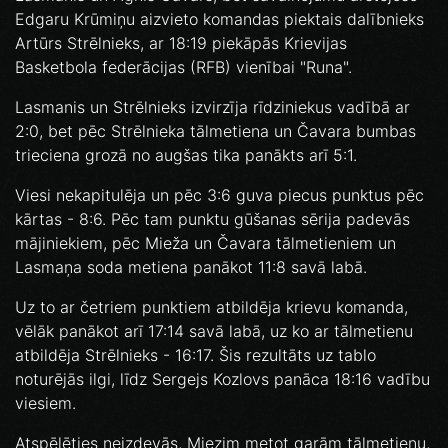
Edgaru Krūmiņu aizvieto komandas piektais dalībnieks
Artūrs Strēlnieks, ar 18:19 piekāpās Krievijas
Basketbola federācijas (RFB) vienībai "Runa".
Lasmanis un Strēlnieks izvirzīja rīdziniekus vadībā ar
2:0, bet pēc Strēlnieka tālmetiena un Čavara bumbas
trieciena grozā no augšas tika panākts arī 5:1.
Viesi nekapitulēja un pēc 3:6 guva piecus punktus pēc
kārtas - 8:6. Pēc tam punktu gūšanas sērija padevās
mājiniekiem, pēc Mieža un Čavara tālmetieniem un
Lasmaņa soda metiena panākot 11:8 savā labā.
Uz to ar četriem punktiem atbildēja krievu komanda,
vēlāk panākot arī 17:14 savā labā, uz ko ar tālmetienu
atbildēja Strēlnieks - 16:17. Šis rezultāts uz tablo
noturējās ilgi, līdz Sergejs Kozlovs panāca 18:16 vadību
viesiem.
Atspēlēties neizdevās, Miezim metot garām tālmetienu,