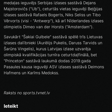
medaļas ieguvējs Serbijas izlases sastāvā Dejans
Majstorovičs ("Ub"), ceturtās vietas ieguvēji Beļģijas
izlases sastāvā Rafaels Bogerts, Niks Seliss un Tibo
Vērvorts (visi - "Antwerp"), kā arī Nīderlandes izlases
olimpietis Dimeo van der Horsts ("Amsterdam").
Savukārt "Šakiai Gulbele" sastāvā spēlē trīs Lietuvas
izlases dalībnieki (Aurēlijs Pukelis, Daruss Tarvids un
Šarūns Vingelis), kurus Latvijas izlase uzvarēja
olimpiskā kvalifikācijas turnīra ceturtdaļfinālā, bet
"Princeton" sastāvā laukumā dodas 2019.gada
Pasaules kausa ieguvēji ASV izlases sastāvā Deimons
Hafmens un Karīms Medokss.
Raksts no sports.tvnet.lv
Ieteikt