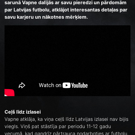
sarunā Vapne dalījās ar savu pieredzi un pārdomām
par Latvijas futbolu, atklājot interesantas detaļas par
savu karjeru un nākotnes mērķiem.
Ceļš līdz izlasei
Vapne atklāja, ka viņa ceļš līdz Latvijas izlasei nav bijis
viegls. Viņš pat stāstīja par periodu 11-12 gadu
vecumā, kad gandrīz pārtrauca nodarboties ar futbolu.