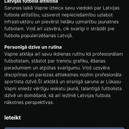
Latvijas futbola attīstība
Sarunas laikā Vapne izteica savu viedokli par Latvijas
futbola attīstību, uzsverot nepieciešamību uzlabot
infrastruktūru un pievērst lielāku uzmanību jaunatnes
futbolam. Viņš arī uzsvēra, cik svarīgi ir strādāt pie
futbola popularizēšanas Latvijā.
Personīgā dzīve un rutīna
Vapne atklāja arī savu ikdienas rutīnu kā profesionālam
futbolistam, stāstot par treniņu grafiku, ēšanas
paradumiem un atpūtas svarīgumu. Viņš uzsvēra
disciplīnas un pareizas attieksmes nozīmi profesionāla
sportista dzīvē.Šī atklātā un sirsnīgā saruna ar Lūkasu
Vapni sniedz vērtīgu ieskatu jaunā, talantīgā futbolista
dzīvē un domāšanā, kā arī iezīmē Latvijas futbola
nākotnes perspektīvas.
Ieteikt