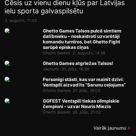
Cēsis uz vienu dienu kļūs par Latvijas
ielu sporta galvaspilsētu
3. augusts, 11:03
Ghetto Games Talsos pulcē simtiem
dalībnieku – noskaidroti uzvarētāji
komandu turnīros, bet Ghetto Fight
sarūpē episkas cīņas
Ghetto Basket
2. augusts, 14:58
Ghetto Games atgriežas Talsos!
Jaunumi
30. jūlijs, 16:34
Personīgi stāsti, kas var mainīt dzīvi:
Ventspilī aizvadīts “Sarunu ceļojums”
Ghetto Games
27. jūlijs, 16:03
GGFEST Ventspilī tiekas olimpiskie
čempioni – uzvar Nauris Miezis
Ghetto Basket
26. jūlijs, 21:02
Vairāk jaunumu