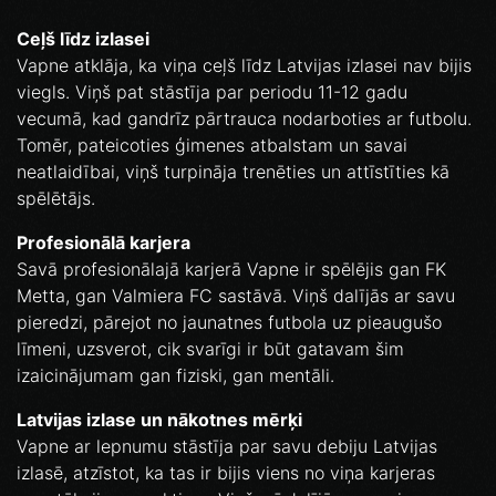
Ceļš līdz izlasei
Vapne atklāja, ka viņa ceļš līdz Latvijas izlasei nav bijis
viegls. Viņš pat stāstīja par periodu 11-12 gadu
vecumā, kad gandrīz pārtrauca nodarboties ar futbolu.
Tomēr, pateicoties ģimenes atbalstam un savai
neatlaidībai, viņš turpināja trenēties un attīstīties kā
spēlētājs.
Profesionālā karjera
Savā profesionālajā karjerā Vapne ir spēlējis gan FK
Metta, gan Valmiera FC sastāvā. Viņš dalījās ar savu
pieredzi, pārejot no jaunatnes futbola uz pieaugušo
līmeni, uzsverot, cik svarīgi ir būt gatavam šim
izaicinājumam gan fiziski, gan mentāli.
Latvijas izlase un nākotnes mērķi
Vapne ar lepnumu stāstīja par savu debiju Latvijas
izlasē, atzīstot, ka tas ir bijis viens no viņa karjeras