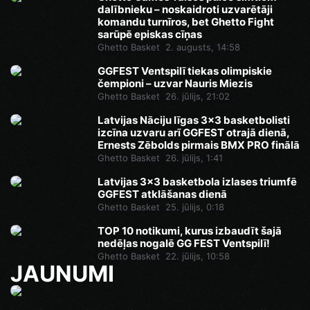
dalībnieku – noskaidroti uzvarētāji
komandu turnīros, bet Ghetto Fight
sarūpē episkas cīņas
Ghetto Basket
2. augusts, 14:58
GGFEST Ventspilī tiekas olimpiskie
čempioni – uzvar Nauris Miezis
Ghetto Basket
26. jūlijs, 21:02
Latvijas Nāciju līgas 3x3 basketbolisti
izcīna uzvaru arī GGFEST otrajā dienā,
Ernests Zēbolds pirmais BMX PRO finālā
Ghetto Basket
26. jūlijs, 1:41
Latvijas 3x3 basketbola izlases triumfē
GGFEST atklāšanas dienā
Ghetto Basket
25. jūlijs, 0:18
TOP 10 notikumi, kurus izbaudīt šajā
nedēļas nogalē GG FEST Ventspilī!
Ghetto Basket
22. jūlijs, 10:58
JAUNUMI