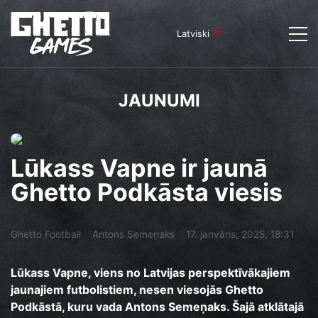
Latviski
JAUNUMI
Lūkass Vapne ir jaunā
Ghetto Podkāsta viesis
Ghetto Football
Antons Semeņaks
17. janvāris, 2025, 18:31
Lūkass Vapne, viens no Latvijas perspektīvākajiem
jaunajiem futbolistiem, nesen viesojās Ghetto
Podkāstā, kuru vada Antons Semeņaks. Šajā atklātajā