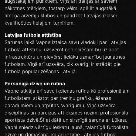
augstākajiem punktiem. Viņš arī dalījās ar saviem
nākotnes mērķiem, tostarp vēlmi spēlēt augstākā
līmeņa ārzemju klubos un palīdzēt Latvijas izlasei
kvalificēties lielajiem turnīriem.
Latvijas futbola attīstība
Sarunas laikā Vapne izteica savu viedokli par Latvijas
futbola attīstību, uzsverot nepieciešamību uzlabot
infrastruktūru un pievērst lielāku uzmanību jaunatnes
futbolam. Viņš arī uzsvēra, cik svarīgi ir strādāt pie
futbola popularizēšanas Latvijā.
Personīgā dzīve un rutīna
Vapne atklāja arī savu ikdienas rutīnu kā profesionālam
futbolistam, stāstot par treniņu grafiku, ēšanas
paradumiem un atpūtas svarīgumu. Viņš uzsvēra
disciplīnas un pareizas attieksmes nozīmi profesionāla
sportista dzīvē.Šī atklātā un sirsnīgā saruna ar Lūkasu
Vapni sniedz vērtīgu ieskatu jaunā, talantīgā futbolista
dzīvē un domāšanā, kā arī iezīmē Latvijas futbola