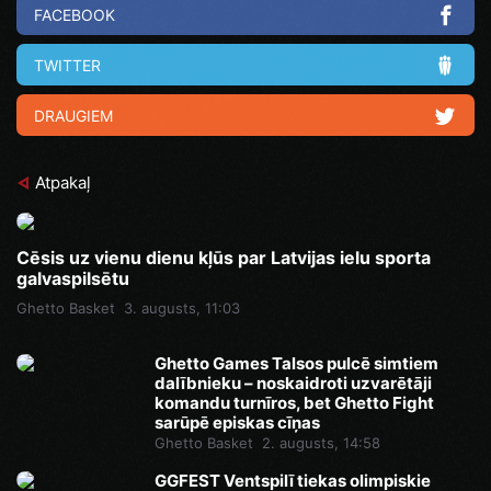
FACEBOOK
TWITTER
DRAUGIEM
Atpakaļ
Cēsis uz vienu dienu kļūs par Latvijas ielu sporta
galvaspilsētu
Ghetto Basket
3. augusts, 11:03
Ghetto Games Talsos pulcē simtiem
dalībnieku – noskaidroti uzvarētāji
komandu turnīros, bet Ghetto Fight
sarūpē episkas cīņas
Ghetto Basket
2. augusts, 14:58
GGFEST Ventspilī tiekas olimpiskie