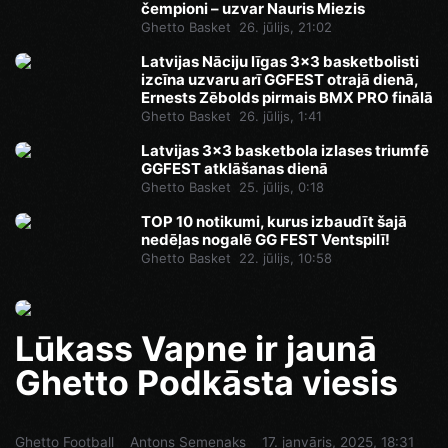
čempioni – uzvar Nauris Miezis
Ghetto Basket
26. jūlijs, 21:02
Latvijas Nāciju līgas 3x3 basketbolisti
izcīna uzvaru arī GGFEST otrajā dienā,
Ernests Zēbolds pirmais BMX PRO finālā
Ghetto Basket
26. jūlijs, 1:41
Latvijas 3x3 basketbola izlases triumfē
GGFEST atklāšanas dienā
Ghetto Basket
25. jūlijs, 0:18
TOP 10 notikumi, kurus izbaudīt šajā
nedēļas nogalē GG FEST Ventspilī!
Ghetto Basket
22. jūlijs, 10:58
Lūkass Vapne ir jaunā
Ghetto Podkāsta viesis
Ghetto Football
Antons Semeņaks
17. janvāris, 2025, 18:31