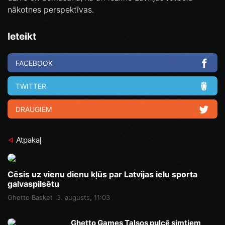
nākotnes perspektīvas.
Ieteikt
FACEBOOK
TWITTER
DRAUGIEM
Atpakaļ
Cēsis uz vienu dienu kļūs par Latvijas ielu sporta
galvaspilsētu
Ghetto Basket
3. augusts, 11:03
Ghetto Games Talsos pulcē simtiem