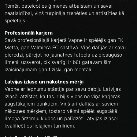
Tomēr, pateicoties ģimenes atbalstam un savai
neatlaidībai, viņš turpināja trenēties un attīstīties kā
spēlētājs.
Profesionālā karjera
Savā profesionālajā karjerā Vapne ir spēlējis gan FK
Metta, gan Valmiera FC sastāvā. Viņš dalījās ar savu
pieredzi, pārejot no jaunatnes futbola uz pieaugušo
līmeni, uzsverot, cik svarīgi ir būt gatavam šim
izaicinājumam gan fiziski, gan mentāli.
Latvijas izlase un nākotnes mērķi
Vapne ar lepnumu stāstīja par savu debiju Latvijas
izlasē, atzīstot, ka tas ir bijis viens no viņa karjeras
augstākajiem punktiem. Viņš arī dalījās ar saviem
nākotnes mērķiem, tostarp vēlmi spēlēt augstākā
līmeņa ārzemju klubos un palīdzēt Latvijas izlasei
kvalificēties lielajiem turnīriem.