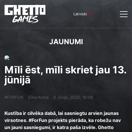
Latviski
JAUNUMI
Mīli ēst, mīli skriet jau 13.
jūnijā
#FORFUN
Elīna Kolna
8. jūnijs, 2020, 16:08
Kustība ir cilvēka dabā, lai sasniegtu arvien jaunas
virsotnes. #ForFun projekts pierāda, ka robežu nav
un jauni sasniegumi, ir katra paša izvēle. Ghetto