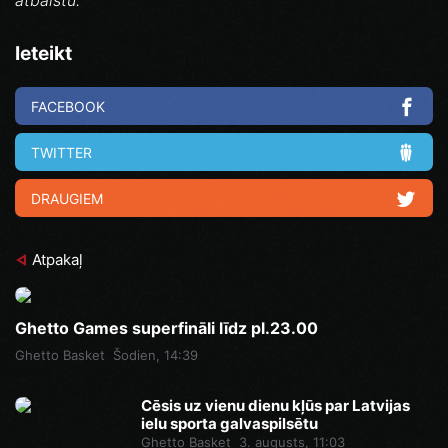
atbalstu.
Ieteikt
FACEBOOK
TWITTER
DRAUGIEM
Atpakaļ
Ghetto Games superfināli līdz pl.23.00
Ghetto Basket
Šodien, 14:39
Cēsis uz vienu dienu kļūs par Latvijas
ielu sporta galvaspilsētu
Ghetto Basket
3. augusts, 11:03