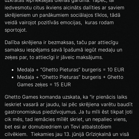
uzkrātas iepriekšējās dienas garumā. Tāpēc, lai
iedvesmotu citus ikviens aicināts dalīties ar saviem
skrējieniem un panākumiem sociālajos tīklos, tādā
veidā vairojot pozitīvās emocijas, kuras rodam
sportojot.
Dalība skrējiena ir bezmaksas, taču par attiecīgu
samaksu iespējams savā īpašumā iegūt medaļu un
zeķes par, to attiecīgi ir jāveic maksājums.
Medaļa + “Ghetto Pieturas” burgeris = 10 EUR
Medaļa + “Ghetto Pieturas” burgeris + Ghetto
Games zeķes = 15 EUR
Ghetto Games komanda uzskata, ka "ir pienācis laiks
ieskriet vasarā ar jaudu, lai pēc skrējiena varētu baudīt
gastronomiskus piedzīvojumus. Ja tu mīli ēst tikpat ļoti
cik mēs, tad iemācies mīlēt skriet, un nepaliec viens,
bet esi ar domubiedriem un Tevi atbalstošiem
cilvēkiem. Tiekamies jau 13. jūnijā Grīziņkalnā un visā