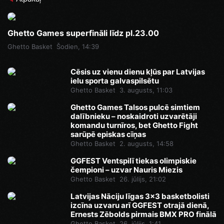
Ghetto Games superfināli līdz pl.23.00
Ghetto Basket
Šodien, 14:39
Cēsis uz vienu dienu kļūs par Latvijas
ielu sporta galvaspilsētu
Ghetto Basket
3. augusts, 11:03
Ghetto Games Talsos pulcē simtiem
dalībnieku – noskaidroti uzvarētāji
komandu turnīros, bet Ghetto Fight
sarūpē episkas cīņas
Ghetto Basket
2. augusts, 14:58
GGFEST Ventspilī tiekas olimpiskie
čempioni – uzvar Nauris Miezis
Ghetto Basket
26. jūlijs, 21:02
Latvijas Nāciju līgas 3x3 basketbolisti
izcīna uzvaru arī GGFEST otrajā dienā,
Ernests Zēbolds pirmais BMX PRO finālā
Ghetto Basket
26. jūlijs, 1:41