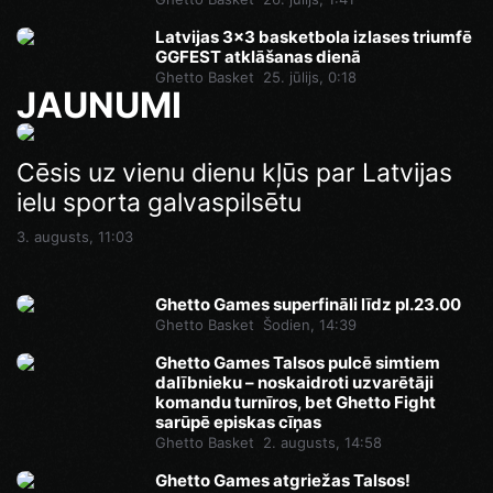
Latvijas 3x3 basketbola izlases triumfē
GGFEST atklāšanas dienā
Ghetto Basket
25. jūlijs, 0:18
JAUNUMI
Ghetto Games superfināli līdz pl.23.00
Cēsis uz vienu dienu kļūs par Latvijas
Pēdējā iespēja pirms Superfināla:
ielu sporta galvaspilsētu
Ghetto Football pie “AKROPOLE Rīga”
Šodien, 14:46
izspēlēs dubultos punktus
3. augusts, 11:03
Šodien, 12:35
Ghetto Games superfināli līdz pl.23.00
Ghetto Basket
Šodien, 14:39
Ghetto Games Talsos pulcē simtiem
dalībnieku – noskaidroti uzvarētāji
komandu turnīros, bet Ghetto Fight
sarūpē episkas cīņas
Ghetto Basket
2. augusts, 14:58
Ghetto Games atgriežas Talsos!