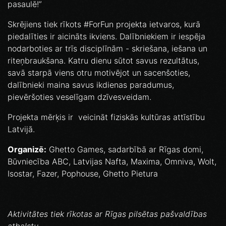
pasaulē!”
Skrējiens tiek rīkots #ForFun projekta ietvaros, kurā
piedalīties ir aicināts ikviens. Dalībniekiem ir iespēja
nodarboties ar trīs disciplīnām - skriešana, iešana un
riteņbraukšana. Katru dienu sūtot savus rezultātus,
savā starpā viens otru motivējot un sacenšoties,
dalībnieki maina savus ikdienas paradumus,
pievēršoties veselīgam dzīvesveidam.
Projekta mērķis ir veicināt fiziskās kultūras attīstību
Latvijā.
Organizē:
Ghetto Games, sadarbībā ar Rīgas domi,
Būvniecība ABC, Latvijas Nafta, Maxima, Omniva, Wolt,
Isostar, Fazer, Pophouse, Ghetto Pietura
Aktivitātes tiek rīkotas ar Rīgas pilsētas pašvaldības