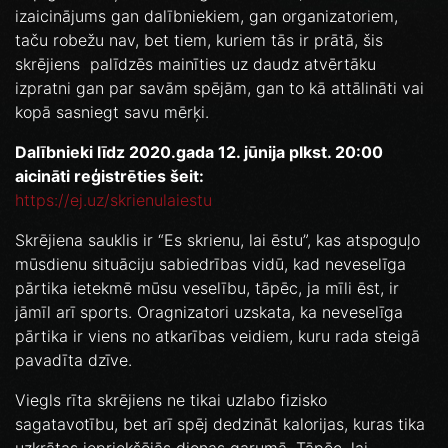
izaicinājums gan dalībniekiem, gan organizatoriem,
taču robežu nav, bet tiem, kuriem tās ir prātā, šis
skrējiens palīdzēs mainīties uz daudz atvērtāku
izpratni gan par savām spējām, gan to kā attālināti vai
kopā sasniegt savu mērķi.
Dalībnieki līdz 2020.gada 12. jūnija plkst. 20:00
aicināti reģistrēties šeit:
https://ej.uz/skrienulaiestu
Skrējiena sauklis ir “Es skrienu, lai ēstu”, kas atspoguļo
mūsdienu situāciju sabiedrības vidū, kad neveselīga
pārtika ietekmē mūsu veselību, tāpēc, ja mīli ēst, ir
jāmīl arī sports. Oragnizatori uzskata, ka neveselīga
pārtika ir viens no atkarības veidiem, kuru rada steigā
pavadīta dzīve.
Viegls rīta skrējiens ne tikai uzlabo fizisko
sagatavotību, bet arī spēj dedzināt kalorijas, kuras tika