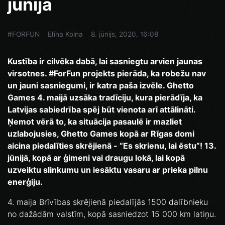
jūnijā
#FORFUN
Elīna Kolna
8. jūnijs, 2020, 16:08
Kustība ir cilvēka dabā, lai sasniegtu arvien jaunas
virsotnes. #ForFun projekts pierāda, ka robežu nav
un jauni sasniegumi, ir katra paša izvēle. Ghetto
Games 4. maijā uzsāka tradīciju, kura pierādīja, ka
Latvijas sabiedrība spēj būt vienota arī attālināti.
Ņemot vērā to, ka situācija pasaulē ir mazliet
uzlabojusies, Ghetto Games kopā ar Rīgas domi
aicina piedalīties skrējienā - “Es skrienu, lai ēstu”! 13.
jūnijā, kopā ar ģimeni vai draugu lokā, lai kopā
uzveiktu slinkumu un iesāktu vasaru ar prieka pilnu
enerģiju.
4. maija Brīvības skrējienā piedalījās 1500 dalībnieku
no dažādām valstīm, kopā sasniedzot 15 000 km latiņu.