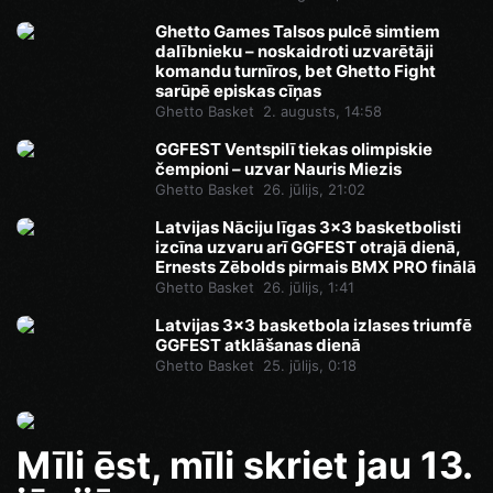
Ghetto Games Talsos pulcē simtiem
dalībnieku – noskaidroti uzvarētāji
komandu turnīros, bet Ghetto Fight
sarūpē episkas cīņas
Ghetto Basket
2. augusts, 14:58
GGFEST Ventspilī tiekas olimpiskie
čempioni – uzvar Nauris Miezis
Ghetto Basket
26. jūlijs, 21:02
Latvijas Nāciju līgas 3x3 basketbolisti
izcīna uzvaru arī GGFEST otrajā dienā,
Ernests Zēbolds pirmais BMX PRO finālā
Ghetto Basket
26. jūlijs, 1:41
Latvijas 3x3 basketbola izlases triumfē
GGFEST atklāšanas dienā
Ghetto Basket
25. jūlijs, 0:18
Mīli ēst, mīli skriet jau 13.