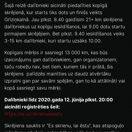
Šajā reizē dalībnieki aicināti piedalīties kopīgā
skrējienā, kur starts tiks dots un finišs veikts
Grīziņkalnā. Jau plkst. 8.40 gaidīsim 21+ km skrējiena
dalībniekus uz kopīgu iesildīšanos, lai 9.00 dotu startu
pirmajiem skrējējiem. Bet plkst. 9.40 iesildīšanos veiks
3-15 km dalībnieki, kuri startu uzsāks 10.00.
Kopīgais mērķis ir sasniegt 13 000 km, kas būs
izaicinājums gan dalībniekiem, gan organizatoriem,
taču robežu nav, bet tiem, kuriem tās ir prātā, šis
skrējiens palīdzēs mainīties uz daudz atvērtāku
izpratni gan par savām spējām, gan to kā attālināti vai
kopā sasniegt savu mērķi.
Dalībnieki līdz 2020.gada 12. jūnija plkst. 20:00
aicināti reģistrēties šeit:
https://ej.uz/skrienulaiestu
Skrējiena sauklis ir “Es skrienu, lai ēstu”, kas atspoguļo