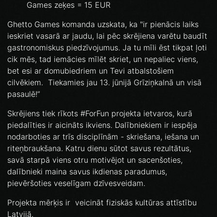
Games zeķes = 15 EUR
Ghetto Games komanda uzskata, ka "ir pienācis laiks
ieskriet vasarā ar jaudu, lai pēc skrējiena varētu baudīt
gastronomiskus piedzīvojumus. Ja tu mīli ēst tikpat ļoti
cik mēs, tad iemācies mīlēt skriet, un nepaliec viens,
bet esi ar domubiedriem un Tevi atbalstošiem
cilvēkiem. Tiekamies jau 13. jūnijā Grīziņkalnā un visā
pasaulē!”
Skrējiens tiek rīkots #ForFun projekta ietvaros, kurā
piedalīties ir aicināts ikviens. Dalībniekiem ir iespēja
nodarboties ar trīs disciplīnām - skriešana, iešana un
riteņbraukšana. Katru dienu sūtot savus rezultātus,
savā starpā viens otru motivējot un sacenšoties,
dalībnieki maina savus ikdienas paradumus,
pievēršoties veselīgam dzīvesveidam.
Projekta mērķis ir veicināt fiziskās kultūras attīstību
Latvijā.