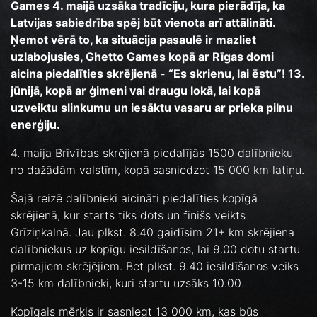
Games 4. maijā uzsāka tradīciju, kura pierādīja, ka
Latvijas sabiedrība spēj būt vienota arī attālināti.
Ņemot vērā to, ka situācija pasaulē ir mazliet
uzlabojusies, Ghetto Games kopā ar Rīgas domi
aicina piedalīties skrējienā - “Es skrienu, lai ēstu”! 13.
jūnijā, kopā ar ģimeni vai draugu lokā, lai kopā
uzveiktu slinkumu un iesāktu vasaru ar prieka pilnu
enerģiju.
4. maija Brīvības skrējienā piedalījās 1500 dalībnieku
no dažādām valstīm, kopā sasniedzot 15 000 km latiņu.
Šajā reizē dalībnieki aicināti piedalīties kopīgā
skrējienā, kur starts tiks dots un finišs veikts
Grīziņkalnā. Jau plkst. 8.40 gaidīsim 21+ km skrējiena
dalībniekus uz kopīgu iesildīšanos, lai 9.00 dotu startu
pirmajiem skrējējiem. Bet plkst. 9.40 iesildīšanos veiks
3-15 km dalībnieki, kuri startu uzsāks 10.00.
Kopīgais mērķis ir sasniegt 13 000 km, kas būs