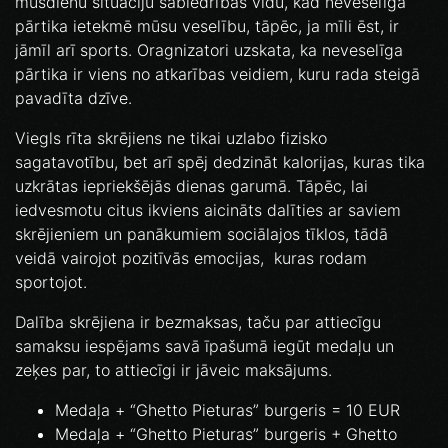
mūsdienu situāciju sabiedrības vidū, kad neveselīga
pārtika ietekmē mūsu veselību, tāpēc, ja mīli ēst, ir
jāmīl arī sports. Oragnizatori uzskata, ka neveselīga
pārtika ir viens no atkarības veidiem, kuru rada steigā
pavadīta dzīve.
Viegls rīta skrējiens ne tikai uzlabo fizisko
sagatavotību, bet arī spēj dedzināt kalorijas, kuras tika
uzkrātas iepriekšējās dienas garumā. Tāpēc, lai
iedvesmotu citus ikviens aicināts dalīties ar saviem
skrējieniem un panākumiem sociālajos tīklos, tādā
veidā vairojot pozitīvās emocijas, kuras rodam
sportojot.
Dalība skrējiena ir bezmaksas, taču par attiecīgu
samaksu iespējams savā īpašumā iegūt medaļu un
zeķes par, to attiecīgi ir jāveic maksājums.
Medaļa + “Ghetto Pieturas” burgeris = 10 EUR
Medaļa + “Ghetto Pieturas” burgeris + Ghetto