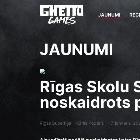
JAUNUMI
REĢ
JAUNUMI
Rīgas Skolu 
noskaidrots 
Rīgas Superlīga
Kārlis Podāns
17. janvāris, 20