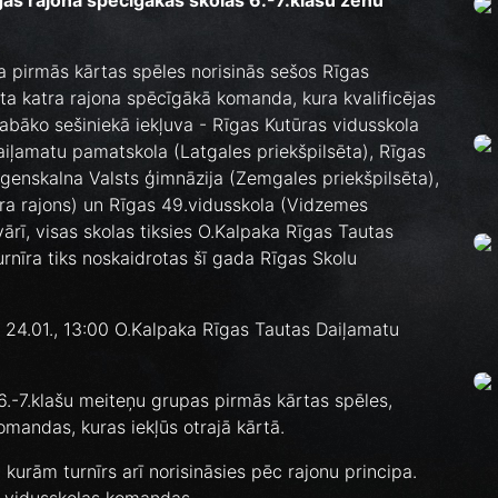
gas rajona spēcīgākas skolas 6.-7.klašu zēnu
īra pirmās kārtas spēles norisinās sešos Rīgas
ota katra rajona spēcīgākā komanda, kura kvalificējas
 labāko sešiniekā iekļuva - Rīgas Kutūras vidusskola
aiļamatu pamatskola (Latgales priekšpilsēta), Rīgas
genskalna Valsts ģimnāzija (Zemgales priekšpilsēta),
ra rajons) un Rīgas 49.vidusskola (Vidzemes
ārī, visas skolas tiksies O.Kalpaka Rīgas Tautas
rnīra tiks noskaidrotas šī gada Rīgas Skolu
na, 24.01., 13:00 O.Kalpaka Rīgas Tautas Daiļamatu
ī 6.-7.klašu meiteņu grupas pirmās kārtas spēles,
omandas, kuras iekļūs otrajā kārtā.
kurām turnīrs arī norisināsies pēc rajonu principa.