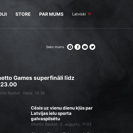
IJI
STORE
PAR MUMS
Latviski
Seko mums
etto Games superfināli līdz
.23.00
tto Basket
Vakar, 14:39
Cēsis uz vienu dienu kļūs par
Latvijas ielu sporta
galvaspilsētu
Ghetto Basket
3. augusts, 11:03