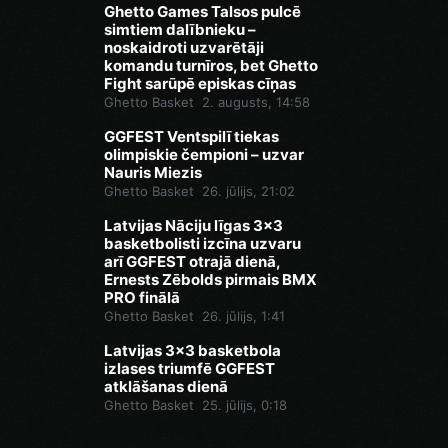
Ghetto Games Talsos pulcē
simtiem dalībnieku –
noskaidroti uzvarētāji
komandu turnīros, bet Ghetto
Fight sarūpē episkas cīņas
Ghetto Basket
2. augusts, 14:58
GGFEST Ventspilī tiekas
olimpiskie čempioni – uzvar
Nauris Miezis
Ghetto Basket
26. jūlijs, 21:02
Latvijas Nāciju līgas 3x3
basketbolisti izcīna uzvaru
arī GGFEST otrajā dienā,
Ernests Zēbolds pirmais BMX
PRO finālā
Ghetto Basket
26. jūlijs, 1:41
Latvijas 3x3 basketbola
izlases triumfē GGFEST
atklāšanas dienā
Ghetto Basket
25. jūlijs, 0:18