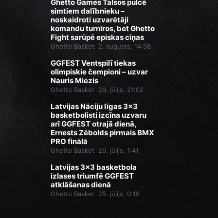
Ghetto Games Talsos pulcē
simtiem dalībnieku –
noskaidroti uzvarētāji
komandu turnīros, bet Ghetto
Fight sarūpē episkas cīņas
Ghetto Basket
2. augusts, 14:58
GGFEST Ventspilī tiekas
olimpiskie čempioni – uzvar
Nauris Miezis
Ghetto Basket
26. jūlijs, 21:02
Latvijas Nāciju līgas 3x3
basketbolisti izcīna uzvaru
arī GGFEST otrajā dienā,
Ernests Zēbolds pirmais BMX
PRO finālā
Ghetto Basket
26. jūlijs, 1:41
Latvijas 3x3 basketbola
izlases triumfē GGFEST
atklāšanas dienā
Ghetto Basket
25. jūlijs, 0:18