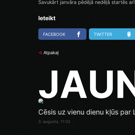
Savukārt janvāra pēdējā nedēļā startēs ar
Ieteikt
FACEBOOK
TWITTER
Atpakaļ
JAU
Ghetto Games superfināli līdz
Cēsis uz vienu dienu kļūs par L
Pēdējā iespēja pirms Superfi
Rīga” izspēlēs dubultos punkt
Vakar, 14:46
3. augusts, 11:03
Vakar, 12:35