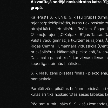
Aizvadītajā nedēļā noskaidrotas katra Rī
grupā.
Kā ierasts 6.-7. un 8.-9. klašu grupās turn
rajonos/priekšpilsētās, kuros tiek noskaidr
otrajai kārtai, jeb pilsētas fināliem. Šogad
(Ziemeļu rajons),O.Kalpaka Rīgas Tautas D
Valsts vācu ģimnāzija (Kurzemes rajons), Ā
Rīgas Centra Humanitārā vidusskola (Cent
priekšpilsēta). Nākamajā piektdienā,24.janv
Daiļamatu pamatskolā. kur vienas dienas tu
superlīgas pirmās finālistes.
6.-7. klašu zēnu pilsētas fināls - piektdie
pamatskola
Paralēli zēnu pilsētas finālam norisinās ar
kurās arī tiks noskaidrotas sešas labākās k
Pēc tam turnīru sāks 8.-9. klašu komandas, 