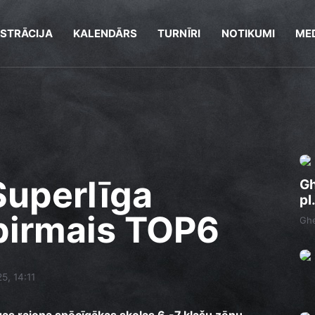
ISTRĀCIJA
KALENDĀRS
TURNĪRI
NOTIKUMI
MED
Superlīga
Gh
pl
pirmais TOP6
Ghe
25, 14:11