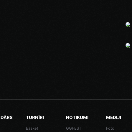
NDĀRS
TURNĪRI
NOTIKUMI
MEDIJI
Basket
GGFEST
Foto