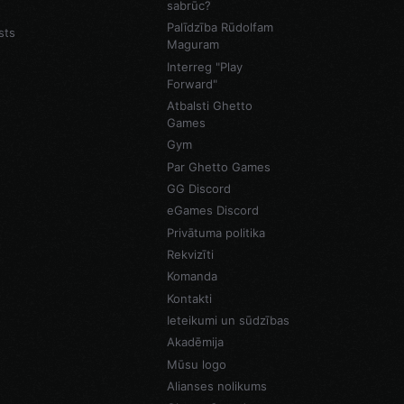
sabrūc?
Palīdzība Rūdolfam
sts
Maguram
Interreg "Play
Forward"
Atbalsti Ghetto
Games
Gym
Par Ghetto Games
GG Discord
eGames Discord
Privātuma politika
Rekvizīti
Komanda
Kontakti
Ieteikumi un sūdzības
Akadēmija
Mūsu logo
Alianses nolikums