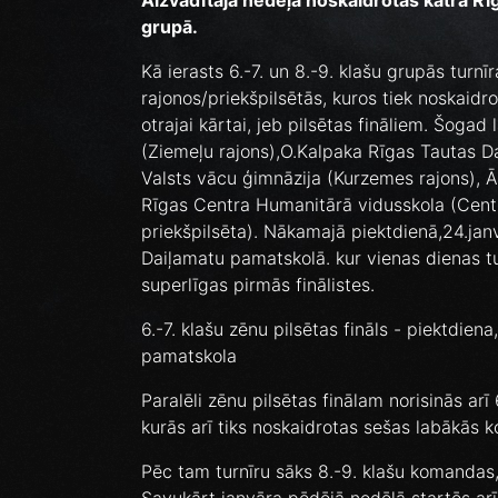
Aizvadītajā nedēļā noskaidrotas katra Rī
grupā.
Kā ierasts 6.-7. un 8.-9. klašu grupās turn
rajonos/priekšpilsētās, kuros tiek noskaidr
otrajai kārtai, jeb pilsētas fināliem. Šogad
(Ziemeļu rajons),O.Kalpaka Rīgas Tautas D
Valsts vācu ģimnāzija (Kurzemes rajons), Ā
Rīgas Centra Humanitārā vidusskola (Cent
priekšpilsēta). Nākamajā piektdienā,24.janv
Daiļamatu pamatskolā. kur vienas dienas tu
superlīgas pirmās finālistes.
6.-7. klašu zēnu pilsētas fināls - piektdie
pamatskola
Paralēli zēnu pilsētas finālam norisinās ar
kurās arī tiks noskaidrotas sešas labākās k
Pēc tam turnīru sāks 8.-9. klašu komandas, 