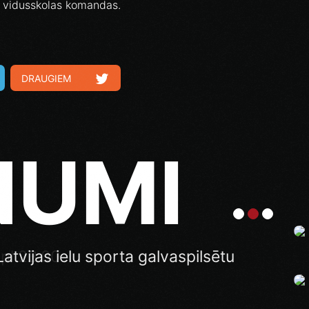
ī vidusskolas komandas.
DRAUGIEM
NUMI
 pl.23.00
atvijas ielu sporta galvaspilsētu
nāla: Ghetto Football pie “AKROPOLE
us