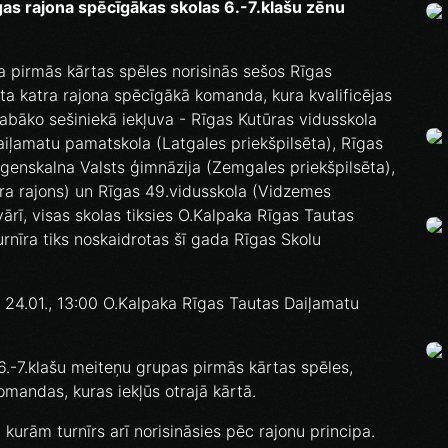
gas rajona spēcīgākas skolas 6.-7.klašu zēnu
īra pirmās kārtas spēles norisinās sešos Rīgas
ota katra rajona spēcīgākā komanda, kura kvalificējas
 labāko sešiniekā iekļuva - Rīgas Kutūras vidusskola
aiļamatu pamatskola (Latgales priekšpilsēta), Rīgas
genskalna Valsts ģimnāzija (Zemgales priekšpilsēta),
ra rajons) un Rīgas 49.vidusskola (Vidzemes
ārī, visas skolas tiksies O.Kalpaka Rīgas Tautas
rnīra tiks noskaidrotas šī gada Rīgas Skolu
na, 24.01., 13:00 O.Kalpaka Rīgas Tautas Daiļamatu
ī 6.-7.klašu meiteņu grupas pirmās kārtas spēles,
omandas, kuras iekļūs otrajā kārtā.
kurām turnīrs arī norisināsies pēc rajonu principa.