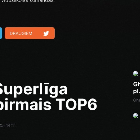
ī vidusskolas komandas.
DRAUGIEM
Superlīga
Gh
pl
pirmais TOP6
Ghe
25, 14:11