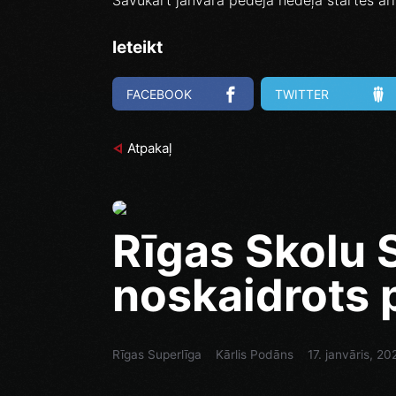
Savukārt janvāra pēdējā nedēļā startēs ar
Ieteikt
FACEBOOK
TWITTER
Atpakaļ
Rīgas Skolu 
noskaidrots 
Rīgas Superlīga
Kārlis Podāns
17. janvāris, 20