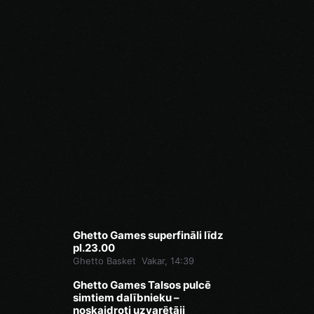
Ghetto Games superfināli līdz
pl.23.00
Ghetto Basket
Vakar, 14:39
Ghetto Games Talsos pulcē
simtiem dalībnieku –
noskaidroti uzvarētāji