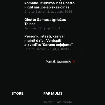
komandu turnīros, bet Ghetto
Fight sarūpē episkas cīņas
Ghetto Basket
2. augusts, 14:58
Ghetto Games atgriežas
Talsos!
Jaunumi
30. jūlijs, 16:34
Personīgi stāsti, kas var
mainīt dzīvi: Ventspilī
aizvadīts “Sarunu ceļojums”
Ghetto Games
27. jūlijs, 16:03
Vairāk jaunumu
STORE
PAR MUMS
Ko darīt, kad mentāli