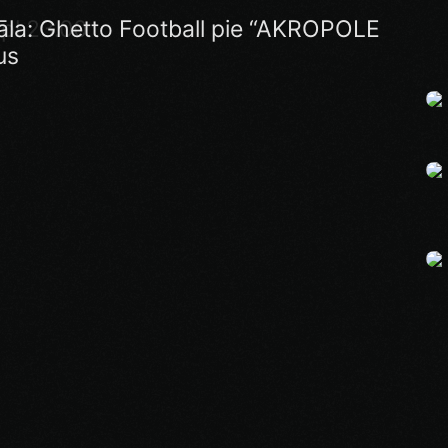
 pl.23.00
nāla: Ghetto Football pie “AKROPOLE
us