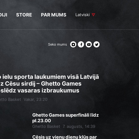
IJI
STORE
PAR MUMS
Latviski
Seko mums
 ielu sporta laukumiem visā Latvijā
dz Cēsu sirdij – Ghetto Games
slēdz vasaras izbraukumus
tto Basket
Vakar, 23:20
Ghetto Games superfināli līdz
pl.23.00
Ghetto Basket
7. augusts, 14:39
Cēsis uz vienu dienu kļūs par