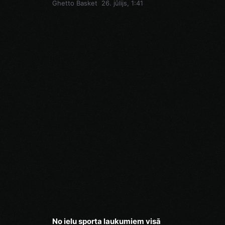
Ghetto Basket
26. jūlijs, 1:41
No ielu sporta laukumiem visā