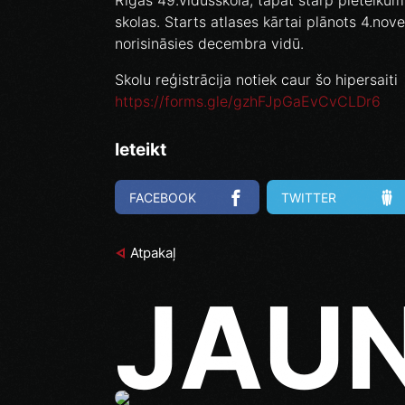
Rīgas 49.vidusskola, tāpat starp pieteikum
skolas. Starts atlases kārtai plānots 4.nov
norisināsies decembra vidū.
Skolu reģistrācija notiek caur šo hipersaiti
https://forms.gle/gzhFJpGaEvCvCLDr6
Ieteikt
FACEBOOK
TWITTER
Atpakaļ
JAU