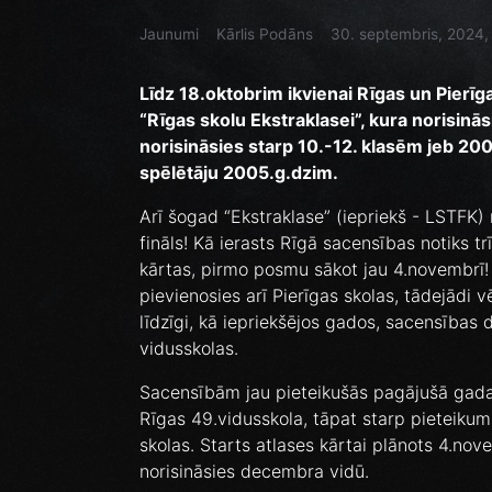
Jaunumi
Kārlis Podāns
30. septembris, 2024,
Līdz 18.oktobrim ikvienai Rīgas un Pierīga
“Rīgas skolu Ekstraklasei”, kura norisinā
norisināsies starp 10.-12. klasēm jeb 2006
spēlētāju 2005.g.dzim.
Arī šogad “Ekstraklase” (iepriekš - LSTFK)
fināls! Kā ierasts Rīgā sacensības notiks t
kārtas, pirmo posmu sākot jau 4.novembrī
pievienosies arī Pierīgas skolas, tādejādi 
līdzīgi, kā iepriekšējos gados, sacensības 
vidusskolas.
Sacensībām jau pieteikušās pagājušā gada 
Rīgas 49.vidusskola, tāpat starp pieteikum
skolas. Starts atlases kārtai plānots 4.nov
norisināsies decembra vidū.