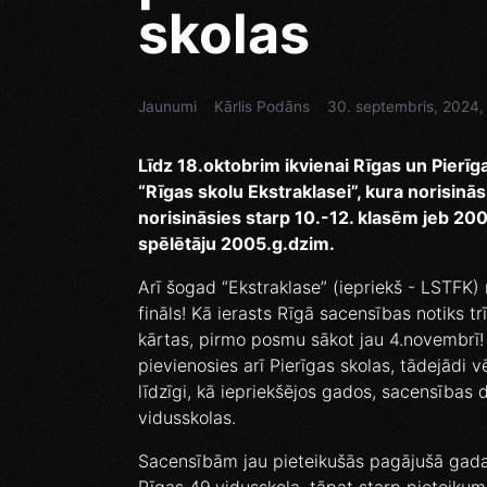
skolas
Jaunumi
Kārlis Podāns
30. septembris, 2024,
Līdz 18.oktobrim ikvienai Rīgas un Pierīga
“Rīgas skolu Ekstraklasei”, kura norisinā
norisināsies starp 10.-12. klasēm jeb 2006
spēlētāju 2005.g.dzim.
Arī šogad “Ekstraklase” (iepriekš - LSTFK)
fināls! Kā ierasts Rīgā sacensības notiks t
kārtas, pirmo posmu sākot jau 4.novembrī
pievienosies arī Pierīgas skolas, tādejādi 
līdzīgi, kā iepriekšējos gados, sacensības 
vidusskolas.
Sacensībām jau pieteikušās pagājušā gada 