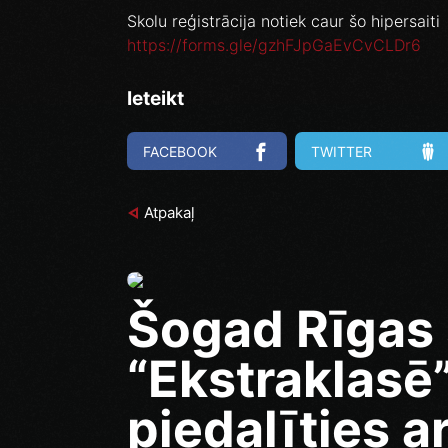
Skolu reģistrācija notiek caur šo hipersaiti
https://forms.gle/gzhFJpGaEvCvCLDr6
Ieteikt
FACEBOOK
TWITTER
Atpakaļ
Šogad Rīgas 
“Ekstraklasē
piedalīties ar