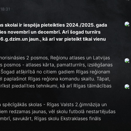
 18:31
s skolai ir iespēja pieteikties 2024./2025. gada
sies novembrī un decembrī. Arī šogad turnīrs
.g.dzim.un jaun., kā arī var pieteikt tikai vienu
 norisināsies 2 posmos, Reģionu atlases un Latvijas
rīs posmos - atlases kārta, pamatturnīrs, izslēgšanas
! Šogad atšķirībā no citiem gadiem Rīgas reģionam
vēl paplašinot Rīgas reģiona komandu skaitu. Tāpat,
drīkst piedalīties tehnikumi, kā arī Rīgas tālmācības
spēcīgākās skolas - Rīgas Valsts 2.ģimnāzija un
iem redzamas jaunas, vēl skolu futbolā nestartējušas
embrī, savukārt, Rīgas skolu Ekstraklases fināls