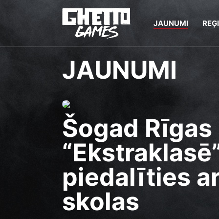
JAUNUMI
REĢ
JAUNUMI
Šogad Rīgas 
“Ekstraklasē
piedalīties ar
skolas