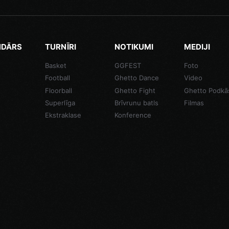
NDĀRS
TURNĪRI
NOTIKUMI
MEDIJI
Basket
GGFEST
Foto
Football
Ghetto Dance
Video
Floorball
Ghetto Fight
Ghetto Podkā
Superlīga
Brīvrunu batls
Filmas
Ekstraklase
Konference