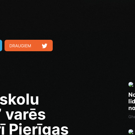
DRAUGIEM
skolu
No
lī
no
” varēs
Ghe
ī Pierīgas