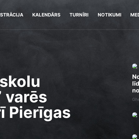
ISTRĀCIJA
KALENDĀRS
TURNĪRI
NOTIKUMI
MED
skolu
No
lī
no
” varēs
Ghe
ī Pierīgas