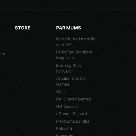
STORE
PAR MUMS
Ko darīt, kad mentāli
sabrūc?
Palīdzība Rūdolfam
sts
Maguram
Interreg "Play
Forward"
Atbalsti Ghetto
Games
Gym
Par Ghetto Games
GG Discord
eGames Discord
Privātuma politika
Rekvizīti
Komanda