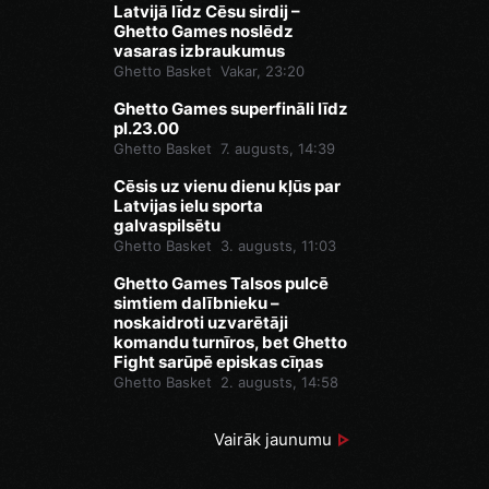
Latvijā līdz Cēsu sirdij –
Ghetto Games noslēdz
vasaras izbraukumus
Ghetto Basket
Vakar, 23:20
Ghetto Games superfināli līdz
pl.23.00
Ghetto Basket
7. augusts, 14:39
Cēsis uz vienu dienu kļūs par
Latvijas ielu sporta
galvaspilsētu
Ghetto Basket
3. augusts, 11:03
Ghetto Games Talsos pulcē
simtiem dalībnieku –
noskaidroti uzvarētāji
komandu turnīros, bet Ghetto
Fight sarūpē episkas cīņas
Ghetto Basket
2. augusts, 14:58
Vairāk jaunumu