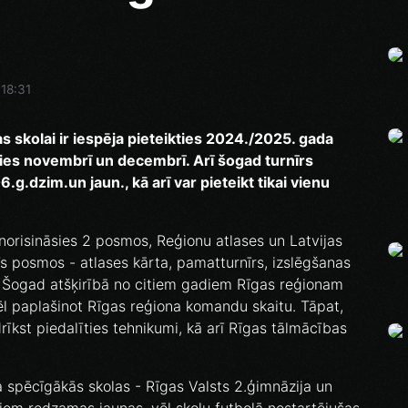
 18:31
s skolai ir iespēja pieteikties 2024./2025. gada
sies novembrī un decembrī. Arī šogad turnīrs
.g.dzim.un jaun., kā arī var pieteikt tikai vienu
 norisināsies 2 posmos, Reģionu atlases un Latvijas
rīs posmos - atlases kārta, pamatturnīrs, izslēgšanas
! Šogad atšķirībā no citiem gadiem Rīgas reģionam
vēl paplašinot Rīgas reģiona komandu skaitu. Tāpat,
drīkst piedalīties tehnikumi, kā arī Rīgas tālmācības
spēcīgākās skolas - Rīgas Valsts 2.ģimnāzija un