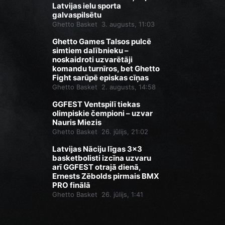
Latvijas ielu sporta
galvaspilsētu
Ghetto Basket
3. augusts, 11:03
Ghetto Games Talsos pulcē
simtiem dalībnieku –
noskaidroti uzvarētāji
komandu turnīros, bet Ghetto
Fight sarūpē episkas cīņas
Ghetto Basket
2. augusts, 14:58
GGFEST Ventspilī tiekas
olimpiskie čempioni – uzvar
Nauris Miezis
Ghetto Basket
26. jūlijs, 21:02
Latvijas Nāciju līgas 3x3
basketbolisti izcīna uzvaru
arī GGFEST otrajā dienā,
Ernests Zēbolds pirmais BMX
PRO finālā
Ghetto Basket
26. jūlijs, 1:41