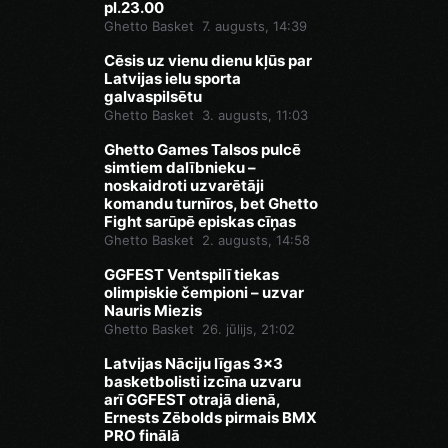
pl.23.00
Ghetto Basket
7. augusts, 14:39
Cēsis uz vienu dienu kļūs par
Latvijas ielu sporta
galvaspilsētu
Ghetto Basket
3. augusts, 11:03
Ghetto Games Talsos pulcē
simtiem dalībnieku –
noskaidroti uzvarētāji
komandu turnīros, bet Ghetto
Fight sarūpē episkas cīņas
Ghetto Basket
2. augusts, 14:58
GGFEST Ventspilī tiekas
olimpiskie čempioni – uzvar
Nauris Miezis
Ghetto Basket
26. jūlijs, 21:02
Latvijas Nāciju līgas 3x3
basketbolisti izcīna uzvaru
arī GGFEST otrajā dienā,
Ernests Zēbolds pirmais BMX
PRO finālā