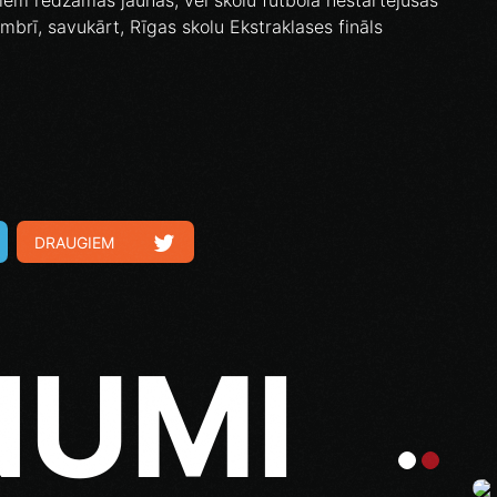
iem redzamas jaunas, vēl skolu futbolā nestartējušas
embrī, savukārt, Rīgas skolu Ekstraklases fināls
DRAUGIEM
NUMI