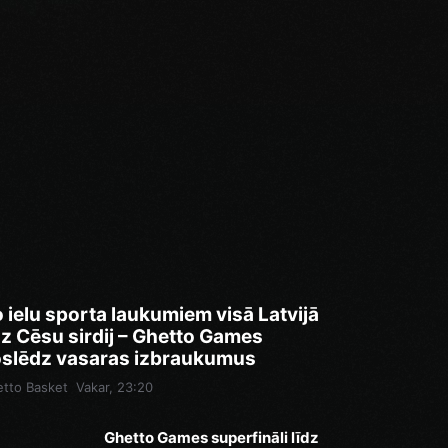
 ielu sporta laukumiem visā Latvijā
dz Cēsu sirdij – Ghetto Games
slēdz vasaras izbraukumus
tto Basket
Vakar, 23:20
Ghetto Games superfināli līdz