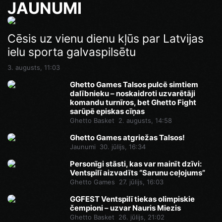
JAUNUMI
Cēsis uz vienu dienu kļūs par Latvijas
ielu sporta galvaspilsētu
3. augusts, 11:03
Ghetto Games Talsos pulcē simtiem
dalībnieku – noskaidroti uzvarētāji
komandu turnīros, bet Ghetto Fight
sarūpē episkas cīņas
Ghetto Basket
2. augusts, 14:58
Ghetto Games atgriežas Talsos!
Jaunumi
30. jūlijs, 16:34
Personīgi stāsti, kas var mainīt dzīvi:
Ventspilī aizvadīts “Sarunu ceļojums”
Ghetto Games
27. jūlijs, 16:03
GGFEST Ventspilī tiekas olimpiskie
čempioni – uzvar Nauris Miezis
Ghetto Basket
26. jūlijs, 21:02