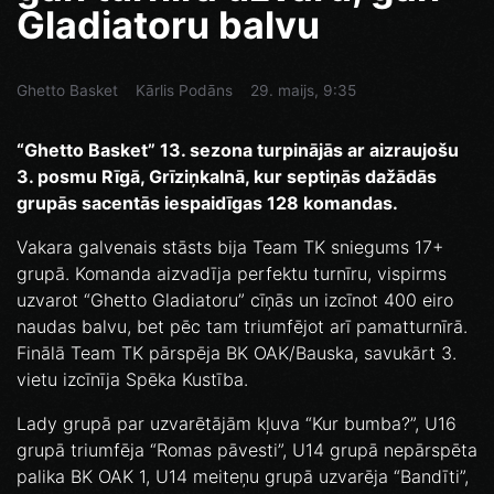
Gladiatoru balvu
Ghetto Basket
Kārlis Podāns
29. maijs, 9:35
“Ghetto Basket” 13. sezona turpinājās ar aizraujošu
3. posmu Rīgā, Grīziņkalnā, kur septiņās dažādās
grupās sacentās iespaidīgas 128 komandas.
Vakara galvenais stāsts bija Team TK sniegums 17+
grupā. Komanda aizvadīja perfektu turnīru, vispirms
uzvarot “Ghetto Gladiatoru” cīņās un izcīnot 400 eiro
naudas balvu, bet pēc tam triumfējot arī pamatturnīrā.
Finālā Team TK pārspēja BK OAK/Bauska, savukārt 3.
vietu izcīnīja Spēka Kustība.
Lady grupā par uzvarētājām kļuva “Kur bumba?”, U16
grupā triumfēja “Romas pāvesti”, U14 grupā nepārspēta
palika BK OAK 1, U14 meiteņu grupā uzvarēja “Bandīti”,