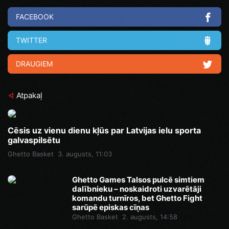
FACEBOOK
TWITTER
DRAUGIEM
Atpakaļ
Cēsis uz vienu dienu kļūs par Latvijas ielu sporta
galvaspilsētu
Ghetto Basket
3. augusts, 11:03
Ghetto Games Talsos pulcē simtiem
dalībnieku – noskaidroti uzvarētāji
komandu turnīros, bet Ghetto Fight
sarūpē episkas cīņas
Ghetto Basket
2. augusts, 14:58