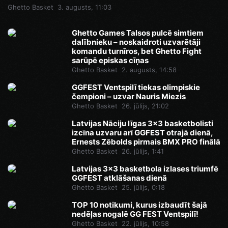
Ghetto Basket
3. augusts, 11:03
Ghetto Games Talsos pulcē simtiem
dalībnieku – noskaidroti uzvarētāji
komandu turnīros, bet Ghetto Fight
sarūpē episkas cīņas
Ghetto Basket
2. augusts, 14:58
GGFEST Ventspilī tiekas olimpiskie
čempioni – uzvar Nauris Miezis
Ghetto Basket
26. jūlijs, 21:02
Latvijas Nāciju līgas 3x3 basketbolisti
izcīna uzvaru arī GGFEST otrajā dienā,
Ernests Zēbolds pirmais BMX PRO finālā
Ghetto Basket
26. jūlijs, 1:41
Latvijas 3x3 basketbola izlases triumfē
GGFEST atklāšanas dienā
Ghetto Basket
25. jūlijs, 0:18
TOP 10 notikumi, kurus izbaudīt šajā
nedēļas nogalē GG FEST Ventspilī!
Ghetto Basket
22. jūlijs, 10:58