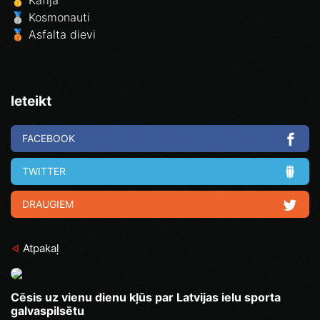
🥈 Kosmonauti
🥉 Asfalta dievi
Ieteikt
FACEBOOK
TWITTER
DRAUGIEM
Atpakaļ
Cēsis uz vienu dienu kļūs par Latvijas ielu sporta
galvaspilsētu