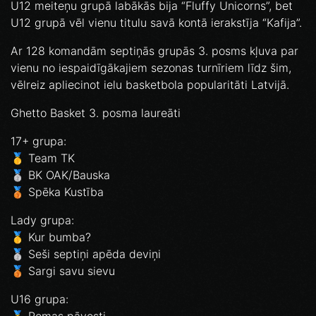
U12 meiteņu grupā labākās bija “Fluffy Unicorns”, bet
U12 grupā vēl vienu titulu savā kontā ierakstīja “Kafija”.
Ar 128 komandām septiņās grupās 3. posms kļuva par
vienu no iespaidīgākajiem sezonas turnīriem līdz šim,
vēlreiz apliecinot ielu basketbola popularitāti Latvijā.
Ghetto Basket 3. posma laureāti
17+ grupa:
🥇 Team TK
🥈 BK OAK/Bauska
🥉 Spēka Kustība
Lady grupa:
🥇 Kur bumba?
🥈 Seši septiņi apēda deviņi
🥉 Sargi savu sievu
U16 grupa:
🥇 Romas pāvesti