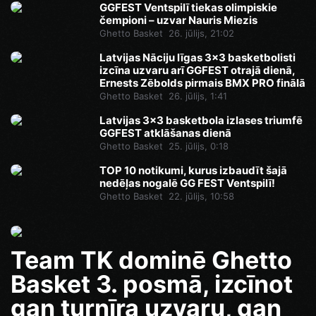
GGFEST Ventspilī tiekas olimpiskie
čempioni – uzvar Nauris Miezis
Ghetto Basket
26. jūlijs, 21:02
Latvijas Nāciju līgas 3x3 basketbolisti
izcīna uzvaru arī GGFEST otrajā dienā,
Ernests Zēbolds pirmais BMX PRO finālā
Ghetto Basket
26. jūlijs, 1:41
Latvijas 3x3 basketbola izlases triumfē
GGFEST atklāšanas dienā
Ghetto Basket
25. jūlijs, 0:18
TOP 10 notikumi, kurus izbaudīt šajā
nedēļas nogalē GG FEST Ventspilī!
Ghetto Basket
22. jūlijs, 10:58
Team TK dominē Ghetto
Basket 3. posmā, izcīnot
gan turnīra uzvaru, gan