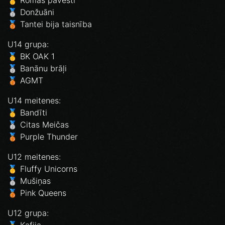
🥈 Donžuāni
🥉 Tantei bija taisnība
U14 grupa:
🥇 BK OAK 1
🥈 Banānu brāļi
🥉 AGMT
U14 meitenes:
🥇 Bandīti
🥈 Citas Meičas
🥉 Purple Thunder
U12 meitenes:
🥇 Fluffy Unicorns
🥈 Mušiņas
🥉 Pink Queens
U12 grupa:
🥇 Kafija