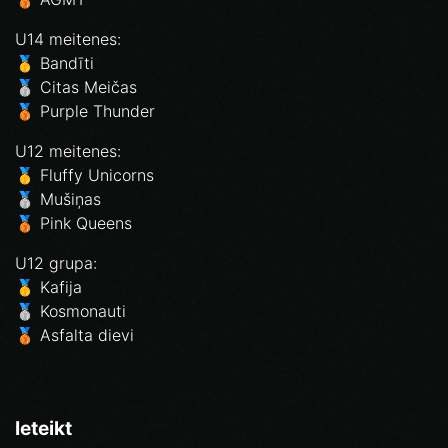
U14 meitenes:
🥇 Bandīti
🥈 Citas Meičas
🥉 Purple Thunder
U12 meitenes:
🥇 Fluffy Unicorns
🥈 Mušiņas
🥉 Pink Queens
U12 grupa:
🥇 Kafija
🥈 Kosmonauti
🥉 Asfalta dievi
Ieteikt