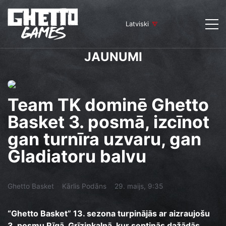
Latviski
JAUNUMI
Team TK dominē Ghetto
Basket 3. posmā, izcīnot
gan turnīra uzvaru, gan
Gladiatoru balvu
Ghetto Basket
Kārlis Podāns
29. maijs, 9:35
“Ghetto Basket” 13. sezona turpinājās ar aizraujošu
3. posmu Rīgā, Grīziņkalnā, kur septiņās dažādās