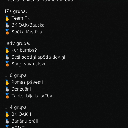
17+ grupa:
🥇 Team TK
🥈 BK OAK/Bauska
🥉 Spēka Kustība
Lady grupa:
🥇 Kur bumba?
🥈 Seši septiņi apēda deviņi
🥉 Sargi savu sievu
U16 grupa:
🥇 Romas pāvesti
🥈 Donžuāni
🥉 Tantei bija taisnība
U14 grupa:
🥇 BK OAK 1
🥈 Banānu brāļi
🥉 AGMT