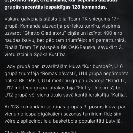
grupās sacentās iespaidīgas 128 komandas.
Vakara galvenais stāsts bija Team TK sniegums 17+
grupā. Komanda aizvadīja perfektu turnīru, vispirms
uzvarot “Ghetto Gladiatoru” cīņās un izcīnot 400 eiro
naudas balvu, bet pēc tam triumfējot arī pamatturnīrā.
Finālā Team TK pārspēja BK OAK/Bauska, savukārt 3.
vietu izcīnīja Spēka Kustība.
Lady grupā par uzvarētājām kļuva “Kur bumba?”, U16
grupā triumfēja “Romas pāvesti”, U14 grupā nepārspēta
palika BK OAK 1, U14 meiteņu grupā uzvarēja “Bandīti”,
U12 meiteņu grupā labākās bija “Fluffy Unicorns”, bet
U12 grupā vēl vienu titulu savā kontā ierakstīja “Kafija”.
Ar 128 komandām septiņās grupās 3. posms kļuva par
vienu no iespaidīgākajiem sezonas turnīriem līdz šim,
vēlreiz apliecinot ielu basketbola popularitāti Latvijā.
Ghetto Basket 3. posma laureāti