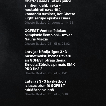
Ghetto Games Talsos pulcē
simtiem dalībnieku –
noskaidroti uzvarētāji
komandu turnīros, bet Ghetto
Fight sarūpē episkas cīņas
Ghetto Basket
2. augusts, 14:58
GGFEST Ventspilī tiekas
olimpiskie čempioni – uzvar
Nauris Miezis
Ghetto Basket
26. jūlijs, 21:02
Latvijas Nāciju līgas 3x3
basketbolisti izcīna uzvaru
arī GGFEST otrajā dienā,
Ernests Zēbolds pirmais BMX
PRO finālā
Ghetto Basket
26. jūlijs, 1:41
Latvijas 3x3 basketbola
izlases triumfē GGFEST
atklāšanas dienā
Ghetto Basket
25. jūlijs, 0:18