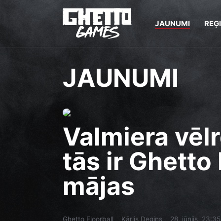
JAUNUMI
REĢ
JAUNUMI
Valmiera vēlr
tās ir Ghetto
mājas
Ghetto Floorball
Kārlis Degins
28. jūnijs, 23:35