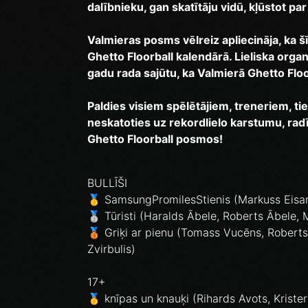
dalībnieku, gan skatītāju vidū, kļūstot p
Valmieras posms vēlreiz apliecināja, ka š
Ghetto Floorball kalendārā. Lieliska organi
gadu rada sajūtu, ka Valmierā Ghetto Floor
Paldies visiem spēlētājiem, treneriem, tie
neskatoties uz rekordlielo karstumu, ra
Ghetto Floorball posmos!
BULLĪŠI
🥇 SamsungPromilesStienis (Markuss Eisans
🥈 Tūristi (Haralds Ābele, Roberts Ābele,
🥉 Griķi ar pienu (Tomass Vucēns, Roberts
Zvirbulis)
17+
🥇 knīpas un knauķi (Rihards Avots, Krister