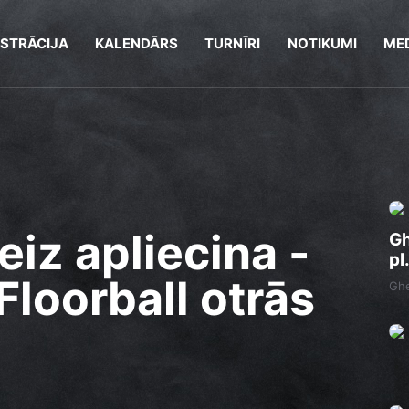
ISTRĀCIJA
KALENDĀRS
TURNĪRI
NOTIKUMI
MED
eiz apliecina -
Gh
pl
 Floorball otrās
Ghe