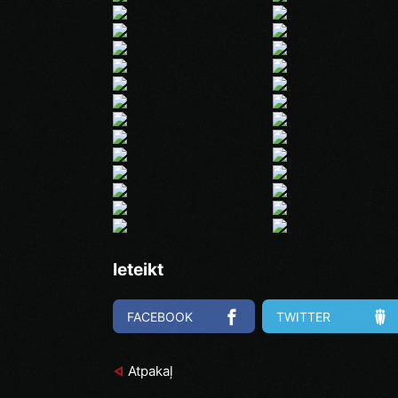
Ieteikt
FACEBOOK
TWITTER
Atpakaļ