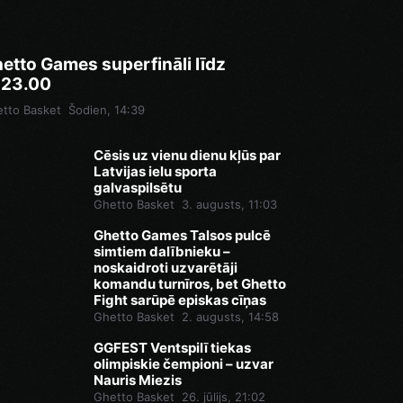
etto Games superfināli līdz
.23.00
tto Basket
Šodien, 14:39
Cēsis uz vienu dienu kļūs par
Latvijas ielu sporta
galvaspilsētu
Ghetto Basket
3. augusts, 11:03
Ghetto Games Talsos pulcē
simtiem dalībnieku –
noskaidroti uzvarētāji
komandu turnīros, bet Ghetto
Fight sarūpē episkas cīņas
Ghetto Basket
2. augusts, 14:58
GGFEST Ventspilī tiekas
olimpiskie čempioni – uzvar
Nauris Miezis
Ghetto Basket
26. jūlijs, 21:02