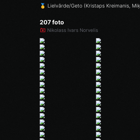
🥇 Lielvārde/Geto (Kristaps Kreimanis, Mi
207 foto
Nikolass Ivars Norvelis