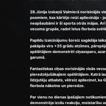
28.Jūnija izskaņā Valmierā norisinājās v
posmiem, kas kārtējo reizi apliecināja - j
neapšaubāmi ir šī sporta otrās mājas. Arī
vecuma grupās, radot īstus florbola svē
Papildu izaicinājumu šoreiz sagādāja lai
pakāpās virs +35 grādu atzīmes, pārspēj
spēlētājiem demonstrēt cīņassparu, azar
garumā.
Fantastiskas cīņas norisinājās visās vec
pieredzējušākajiem spēlētājiem. Katrā l
līdzjutēju atbalsts, vēlreiz apliecinot, ka 
florbola nākotne un pieredze.
Par vienu no dienas īpašajiem notikumiem 
demonstrēja izcilu reakciju, meistarību un