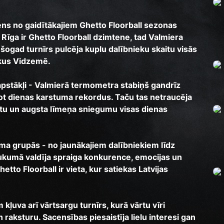
iens no gaidītākajiem Ghetto Floorball sezonas
a Rīga ir Ghetto Floorball dzimtene, tad Valmiera
 šogad turnīrs pulcēja kuplu dalībnieku skaitu visās
tkus Vidzemē.
kapstākļi - Valmierā termometra stabiņš gandrīz
ot dienas karstuma rekordus. Taču tas netraucēja
tu un augsta līmeņa sniegumu visas dienas
uma grupās - no jaunākajiem dalībniekiem līdz
aukumā valdīja spraiga konkurence, emocijas un
Ghetto Floorball ir vieta, kur satiekas Latvijas
kļuva arī vārtsargu turnīrs, kurā vārtu vīri
 raksturu. Sacensības piesaistīja lielu interesi gan