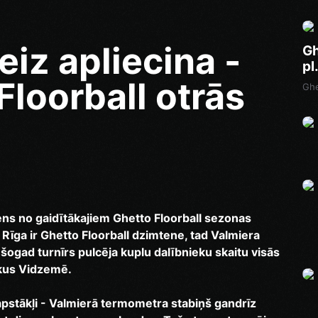
eiz apliecina -
Gh
pl
 Floorball otrās
Ghe
iens no gaidītākajiem Ghetto Floorball sezonas
a Rīga ir Ghetto Floorball dzimtene, tad Valmiera
 šogad turnīrs pulcēja kuplu dalībnieku skaitu visās
tkus Vidzemē.
kapstākļi - Valmierā termometra stabiņš gandrīz