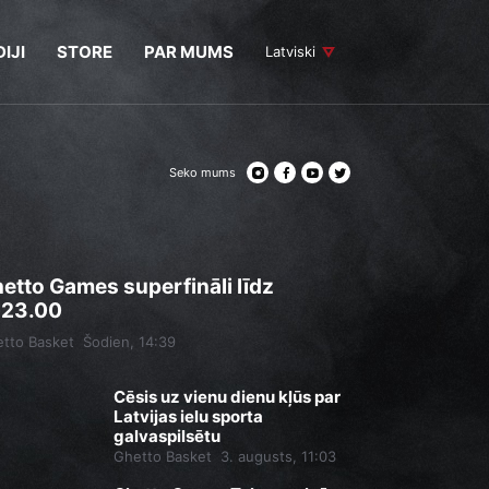
IJI
STORE
PAR MUMS
Latviski
Seko mums
etto Games superfināli līdz
.23.00
tto Basket
Šodien, 14:39
Cēsis uz vienu dienu kļūs par
Latvijas ielu sporta
galvaspilsētu
Ghetto Basket
3. augusts, 11:03