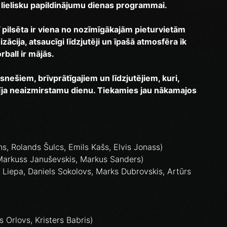
ar lielisku papildinājumu dienas programmai.
ī pilsēta ir viena no nozīmīgākajām pieturvietām
zācija, atsaucīgi līdzjutēji un īpašā atmosfēra ik
ball ir mājās.
snešiem, brīvprātīgajiem un līdzjutējiem, kuri,
dīja neaizmirstamu dienu. Tiekamies jau nākamajos
, Rolands Šulcs, Emils Kašs, Elvis Jonass)
 Markuss Januševskis, Markus Sanders)
 Liepa, Daniels Sokolovs, Marks Dubrovskis, Artūrs
s Orlovs, Kristers Babris)