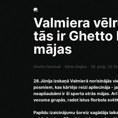
Valmiera vēlr
tās ir Ghetto
mājas
Ghetto Floorball
Kārlis Degins
28. jūnijs, 23:35
28.Jūnija izskaņā Valmierā norisinājās v
posmiem, kas kārtējo reizi apliecināja - j
neapšaubāmi ir šī sporta otrās mājas. Arī
vecuma grupās, radot īstus florbola svē
Papildu izaicinājumu šoreiz sagādāja lai