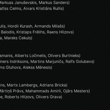
 Markuss Januševskis, Markus Sanders)
tīss Celms, Aivars Kristiāns Rullis)
ulis, Hordii Kurash, Armands Milašs)
Balodis, Kristaps Frēlihs, Raens Hlizovs)
na, Mareks Cekuls)
asmanis, Alberts Ločmelis, Olivers Burtnieks)
ners Indriksons, Martins Marjuničs, Ralfs Golubevs)
ms Gluhovs, Alekss Mēnesis)
ins, Marts Lambergs, Adrians Bricka)
 Mārtiņš Prāvs, Mahammads Amirli, Ojārs Mesters)
, Roberts Hlizovs, Olivers Grava)