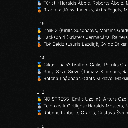
🥈 Tūristi (Haralds Ābele, Roberts Ābele,
🥉 Rizz mix (Kriss Jancuks, Artis Fogels, Ma
U16
🥇 Zolik 2 (Kirills Sušencevs, Martins Gaid
🥈 Jackson 4 (Kristers Jermacāns, Rainers 
🥉 Fbk Beidz (Lauris Lazdiņš, Gvido Driks
U14
🥇 Cikos finals? (Valters Gailis, Patriks Gr
🥈 Sargi Savu Sievu (Tomass Klintsons, Rai
🥉 Betona Leģendas (Olafs Miklavs, Maksi
U12
🥇 NO STRESS (Emīls Uzoliņš, Arturs Ozol
🥈 Telefons ir Getliņos (Haralds Mesters,
🥉 Rubene (Roberts Grabis, Gustavs Švalbe
U10