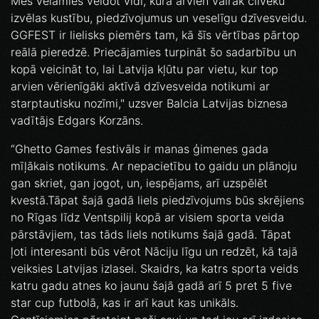
Mēs vēlamies veidot vidi, kurā arvien vairāk cilvēku
izvēlas kustību, piedzīvojumus un veselīgu dzīvesveidu.
GGFEST ir lielisks piemērs tam, kā šīs vērtības pārtop
reālā pieredzē. Priecājamies turpināt šo sadarbību un
kopā veicināt to, lai Latvija kļūtu par vietu, kur top
arvien vērienīgāki aktīvā dzīvesveida notikumi ar
starptautisku nozīmi," uzsver Balcia Latvijas biznesa
vadītājs Edgars Korzāns.
“Ghetto Games festivāls ir manas ģimenes gada
mīļākais notikums. Ar nepacietību to gaidu un plānoju
gan skriet, gan jogot, un, iespējams, arī uzspēlēt
kvestā.Tāpat šajā gadā liels piedzīvojums būs skrējiens
no Rīgas līdz Ventspilij kopā ar visiem sporta veida
pārstāvjiem, tas tāds liels notikums šajā gadā. Tāpat
ļoti interesanti būs vērot Nāciju līgu un redzēt, kā tajā
veiksies Latvijas izlasei. Skaidrs, ka katrs sporta veids
katru gadu atnes ko jaunu šajā gadā arī 5 pret 5 five
star cup futbolā, kas ir arī kaut kas unikāls.