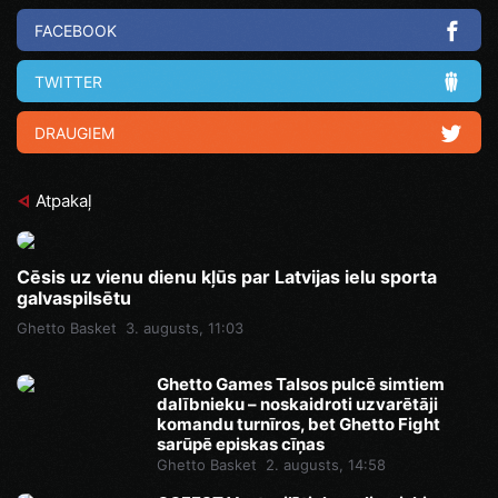
FACEBOOK
TWITTER
DRAUGIEM
Atpakaļ
Cēsis uz vienu dienu kļūs par Latvijas ielu sporta
galvaspilsētu
Ghetto Basket
3. augusts, 11:03
Ghetto Games Talsos pulcē simtiem
dalībnieku – noskaidroti uzvarētāji
komandu turnīros, bet Ghetto Fight
sarūpē episkas cīņas
Ghetto Basket
2. augusts, 14:58