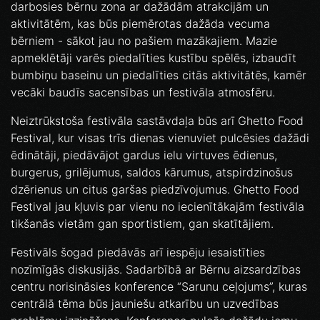
darbosies bērnu zona ar dažādām atrakcijām un
aktivitātēm, kas būs piemērotas dažāda vecuma
bērniem - sākot jau no pašiem mazākajiem. Mazie
apmeklētāji varēs piedalīties kustību spēlēs, izbaudīt
bumbiņu baseinu un piedalīties citās aktivitātēs, kamēr
vecāki baudīs sacensības un festivāla atmosfēru.
Neiztrūkstoša festivāla sastāvdaļa būs arī Ghetto Food
Festival, kur visas trīs dienas vienuviet pulcēsies dažādi
ēdinātāji, piedāvājot gardus ielu virtuves ēdienus,
burgerus, grilējumus, saldos kārumus, atspirdzinošus
dzērienus un citus garšas piedzīvojumus. Ghetto Food
Festival jau kļuvis par vienu no iecienītākajām festivāla
tikšanās vietām gan sportistiem, gan skatītājiem.
Festivāls šogad piedāvās arī iespēju iesaistīties
nozīmīgās diskusijās. Sadarbībā ar Bērnu aizsardzības
centru norisināsies konference “Sarunu ceļojums”, kuras
centrālā tēma būs jauniešu atkarību un uzvedības