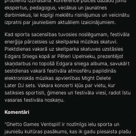
problēmu izzināšana. Konference pulcēs dažādu jomu
ekspertus, pedagogus, vecākus un jaunatnes
darbiniekus, lai kopīgi meklētu risinājumus un veicinātu
izpratni par jauniešiem aktuāliem izaicinājumiem.
Kad sporta sacensības tuvosies noslēgumam, festivāla
enerģija pārcelsies uz skeitparka mūzikas skatuvi.
Piektdienas vakarā uz skeitparka skatuves uzstāsies
Edgars Sniegs kopā ar Pēteri Upelnieku, prezentējot
skaņdarbus no topošā Edgara sniega albuma, savukārt
sestdienas vakarā festivāla atmosfēru papildinās
elektroniskās mūzikas apvienības Might Delete
Later DJ sets. Vakara koncerti kļūs par vietu, kur
satiksies sportisti, ģimenes un festivāla viesi, radot īstu
vasaras festivāla noskaņu.
Komentāri
“Ghetto Games Ventspilī ir nozīmīgs ielu sporta un
jauniešu kultūras pasākums, kas ik gadu piesaista plašu