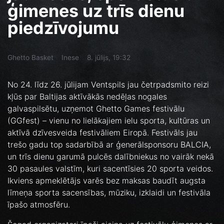
ģimenes uz trīs dienu
piedzīvojumu
Ghetto Basket
Inese
8. jūlijs, 19:32
No 24. līdz 26. jūlijam Ventspils jau četrpadsmito reizi
kļūs par Baltijas aktīvākās nedēļas nogales
galvaspilsētu, uzņemot Ghetto Games festivālu
(GGfest) – vienu no lielākajiem ielu sporta, kultūras un
aktīvā dzīvesveida festivāliem Eiropā. Festivāls jau
trešo gadu top sadarbībā ar ģenerālsponsoru BALCIA,
un trīs dienu garumā pulcēs dalībniekus no vairāk nekā
30 pasaules valstīm, kuri sacentīsies 20 sporta veidos.
Ikviens apmeklētājs varēs bez maksas baudīt augsta
līmeņa sporta sacensības, mūziku, izklaidi un festivāla
īpašo atmosfēru.