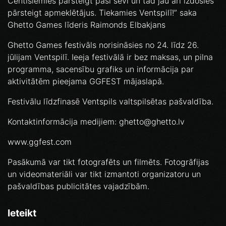
Centīsiemies pārsteigt paši sevi un tad jau arī izdosies
pārsteigt apmeklētājus. Tiekamies Ventspilī!” saka
Ghetto Games līderis Raimonds Elbakjans
Ghetto Games festivāls norisināsies no 24. līdz 26.
jūlijam Ventspilī. Ieeja festivālā ir bez maksas, un pilna
programma, sacensību grafiks un informācija par
aktivitātēm pieejama GGFEST mājaslapā.
Festivālu līdzfinasē Ventspils valtspilsētas pašvaldība.
Kontaktinformācija medijiem: ghetto@ghetto.lv
www.ggfest.com
Pasākumā var tikt fotografēts un filmēts. Fotogrāfijas
un videomateriāli var tikt izmantoti organizatoru un
pašvaldības publicitātes vajadzībām.
Ieteikt