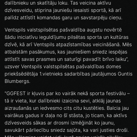
dalībnieku un skatītāju loku. Tas veicina aktīvu
dzīvesveidu, stiprina jauniešu iesaisti sportā, kā arī
palīdz attīstīt komandas garu un savstarpēju cieņu.
Ventspils valstspilsētas pašvaldība augstu novērtē
šādu iniciatīvu ieguldījumu pilsētas sporta un kultūras
dzīvē, kā arī Ventspils atpazīstamības veicināšanā. Mēs
atbalstām pasākumus, kas jauniešiem sniedz iespējas
attīstīt savas prasmes un saturīgi pavadīt brīvo laiku”,
uzsver Ventspils valstspilsētas pašvaldības domes
priekšsēdētāja 1.vietnieks sadarbības jautājumos Guntis
Blumbergs.
"GGFEST ir kļuvis par ko vairāk nekā sporta festivālu –
tā ir vieta, kur dalībnieki izaicina sevi, atklāj jaunas
aizraušanās un iedvesmo cits citu kustēties. Balcia jau
vairākus gadus ir daļa no šī stāsta, jo ticam, ka aktīvs
dzīvesveids sākas ar drosmi izmēģināt ko jaunu,
savukārt pārliecību sniedz sajūta, ka vari justies droši.