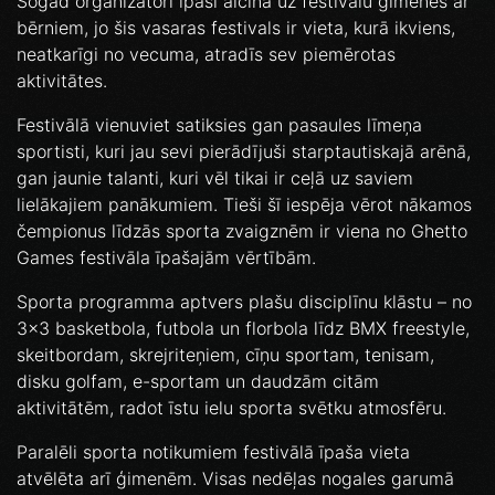
Šogad organizatori īpaši aicina uz festivālu ģimenes ar
bērniem, jo šis vasaras festivals ir vieta, kurā ikviens,
neatkarīgi no vecuma, atradīs sev piemērotas
aktivitātes.
Festivālā vienuviet satiksies gan pasaules līmeņa
sportisti, kuri jau sevi pierādījuši starptautiskajā arēnā,
gan jaunie talanti, kuri vēl tikai ir ceļā uz saviem
lielākajiem panākumiem. Tieši šī iespēja vērot nākamos
čempionus līdzās sporta zvaigznēm ir viena no Ghetto
Games festivāla īpašajām vērtībām.
Sporta programma aptvers plašu disciplīnu klāstu – no
3x3 basketbola, futbola un florbola līdz BMX freestyle,
skeitbordam, skrejriteņiem, cīņu sportam, tenisam,
disku golfam, e-sportam un daudzām citām
aktivitātēm, radot īstu ielu sporta svētku atmosfēru.
Paralēli sporta notikumiem festivālā īpaša vieta
atvēlēta arī ģimenēm. Visas nedēļas nogales garumā