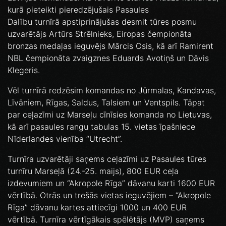
kurā pieteikti pieredzējušais Pasaules
Dalību turnīrā apstiprinājušas desmit tūres posmu
uzvarētājs Artūrs Strēlnieks, Eiropas čempionāta
bronzas medaļas ieguvējs Mārcis Osis, kā arī Ramirent
NBL čempionāta zvaigznes Eduards Avotiņš un Dāvis
Klegeris.
Vēl turnīrā redzēsim komandas no Jūrmalas, Kandavas,
Līvāniem, Rīgas, Saldus, Talsiem un Ventspils. Tāpat
par ceļazīmi uz Marseļu cīnīsies komanda no Lietuvas,
kā arī pasaules rangu tabulas 15. vietas īpašniece
Nīderlandes vienība “Utrecht”.
Turnīra uzvarētāji saņems ceļazīmi uz Pasaules tūres
turnīru Marseļā (24.-25. maijs), 800 EUR ceļa
izdevumiem un “Akropole Rīga” dāvanu karti 1600 EUR
vērtībā. Otrās un trešās vietas ieguvējiem – “Akropole
Rīga” dāvanu kartes attiecīgi 1000 un 400 EUR
vērtībā. Turnīra vērtīgākais spēlētājs (MVP) saņems