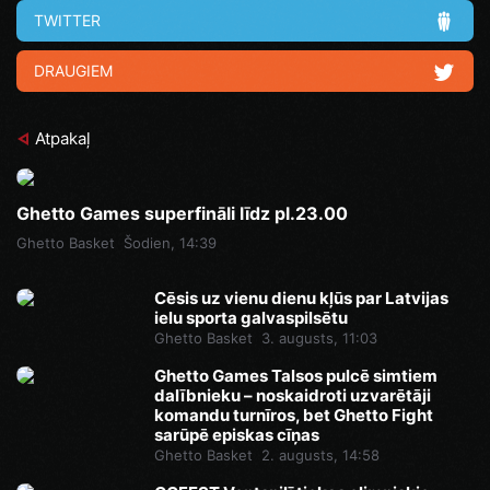
TWITTER
DRAUGIEM
Atpakaļ
Ghetto Games superfināli līdz pl.23.00
Ghetto Basket
Šodien, 14:39
Cēsis uz vienu dienu kļūs par Latvijas
ielu sporta galvaspilsētu
Ghetto Basket
3. augusts, 11:03
Ghetto Games Talsos pulcē simtiem
dalībnieku – noskaidroti uzvarētāji
komandu turnīros, bet Ghetto Fight
sarūpē episkas cīņas
Ghetto Basket
2. augusts, 14:58