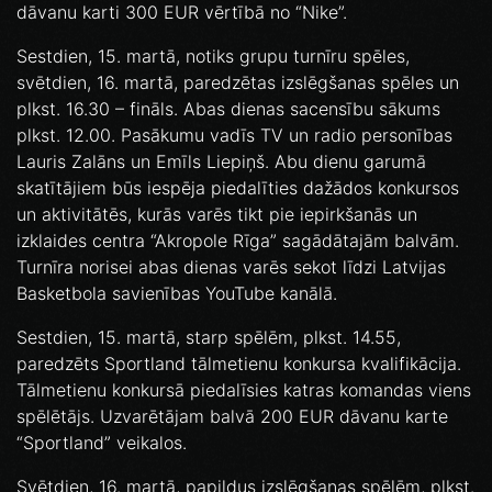
dāvanu karti 300 EUR vērtībā no “Nike”.
Sestdien, 15. martā, notiks grupu turnīru spēles,
svētdien, 16. martā, paredzētas izslēgšanas spēles un
plkst. 16.30 – fināls. Abas dienas sacensību sākums
plkst. 12.00. Pasākumu vadīs TV un radio personības
Lauris Zalāns un Emīls Liepiņš. Abu dienu garumā
skatītājiem būs iespēja piedalīties dažādos konkursos
un aktivitātēs, kurās varēs tikt pie iepirkšanās un
izklaides centra “Akropole Rīga” sagādātajām balvām.
Turnīra norisei abas dienas varēs sekot līdzi Latvijas
Basketbola savienības YouTube kanālā.
Sestdien, 15. martā, starp spēlēm, plkst. 14.55,
paredzēts Sportland tālmetienu konkursa kvalifikācija.
Tālmetienu konkursā piedalīsies katras komandas viens
spēlētājs. Uzvarētājam balvā 200 EUR dāvanu karte
“Sportland” veikalos.
Svētdien, 16. martā, papildus izslēgšanas spēlēm, plkst.