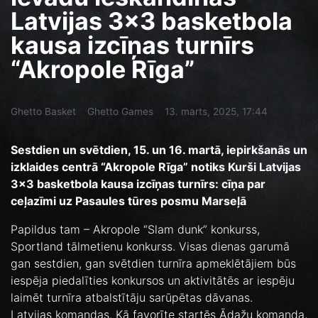
Latvijas 3×3 basketbola
kausa izcīņas turnīrs
“Akropole Rīga”
Ghetto Basket
Ghetto Games
13. marts, 2025, 17:44
Sestdien un svētdien, 15. un 16. martā, iepirkšanās un
izklaides centrā “Akropole Rīga” notiks Kurši Latvijas
3×3 basketbola kausa izcīņas turnīrs: cīņa par
ceļazīmi uz Pasaules tūres posmu Marseļā
Papildus tam – Akropole “Slam dunk” konkurss,
Sportland tālmetienu konkurss. Visas dienas garumā
gan sestdien, gan svētdien turnīra apmeklētājiem būs
iespēja piedalīties konkursos un aktivitātēs ar iespēju
laimēt turnīra atbalstītāju sarūpētas dāvanas.
Latvijas komandas. Kā favorīte startēs Ādažu komanda,