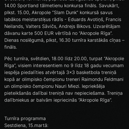
14.00 Sportland tālmetienu konkursa fināls. Savukārt,
plkst. 15.00, Akropole “Slam Dunk” konkursā savus
labākos meistarstiķus rādīs - Eduards Avotiņš, Francis
Neilands, Valters Sāvičs, Andrejs Bikovs. Uzvarētājam
dāvanu karte 500 EUR vērtībā no “Akropole Rīga”.
Dienas noslēgumā, plkst, 16.30 turnīra karstākās cīņas –
fināls.
Pēc turnīra, svētdien, 18.00 līdz 20.00, turpat “Akropole
Rīga”, visiem interesentiem no 9 līdz 18 gadu vecumam
iespēja piedalīties atvērtajā 3x3 basketbola treniņā
kopā ar olimpisko čempionu treneri Raimondu Feldmani
un olimpisko čempionu Nauri Miezi. Iepriekšēja
pieteikšanās dalībai treniņā nav nepieciešama. Treniņa
dalībniekus ar balvām iepriecinās “Akropole Rīga”.
Turnīra programma
Sestdiena, 15.martā: