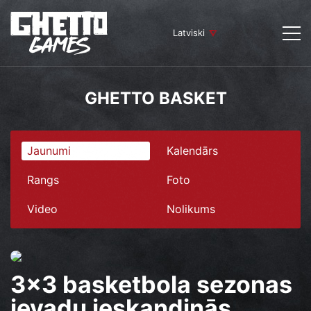
Latviski
GHETTO BASKET
Jaunumi
Kalendārs
Rangs
Foto
Video
Nolikums
3×3 basketbola sezonas
ievadu ieskandinās