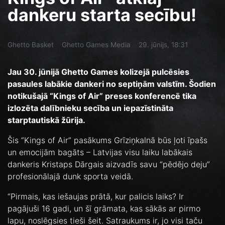
dankeru starta secību!
Ghetto Basket
Ghetto Games Media
29. jūnijs, 18:31
Jau 30. jūnijā Ghetto Games kolizejā pulcēsies
pasaules labākie dankeri no septiņām valstīm. Šodien
notikušajā “Kings of Air” preses konferencē tika
izlozēta dalībnieku secība un iepazīstināta
starptautiskā žūrija.
Šis “Kings of Air” pasākums Grīziņkalnā būs ļoti īpašs
un emocijām bagāts – Latvijas visu laiku labākais
dankeris Kristaps Dārgais aizvadīs savu “pēdējo deju”
profesionālajā dunk sporta veidā.
“Pirmais, kas iešaujas prātā, kur palicis laiks? Ir
pagājuši 16 gadi, un šī grāmata, kas sākās ar pirmo
lapu, noslēgsies tieši šeit. Satraukums ir, jo visi taču