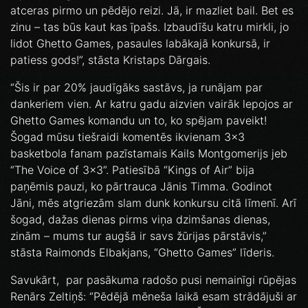
atceras pirmo un pēdējo reizi. Jā, ir mazliet bail. Bet es
zinu – tas būs kaut kas īpašs. Izbaudīšu katru mirkli, jo
lidot Ghetto Games, pasaules labākajā konkursā, ir
patiess gods!”, stāsta Kristaps Dārgais.
“Šis ir par 20% jaudīgāks sastāvs, ja runājam par
dankeriem vien. Ar katru gadu aizvien vairāk lepojos ar
Ghetto Games komandu un to, ko spējam paveikt!
Šogad mūsu tiešraidi komentēs ikvienam 3x3
basketbola fanam pazīstamais Kails Montgomerijs jeb
“The Voice of 3x3”. Patiesībā “Kings of Air” bija
paņēmis pauzi, ko pārtrauca Jānis Timma. Godinot
Jāni, mēs atgriezām slam dunk konkursu citā līmenī. Arī
šogad, dažas dienas pirms viņa dzimšanas dienas,
zinām – mums tur augšā ir savs žūrijas pārstāvis,”
stāsta Raimonds Elbakjans, “Ghetto Games” līderis.
Savukārt, par pasākuma radošo pusi nemainīgi rūpējas
Renārs Zeltiņš: “Pēdējā mēneša laikā esam strādājuši ar