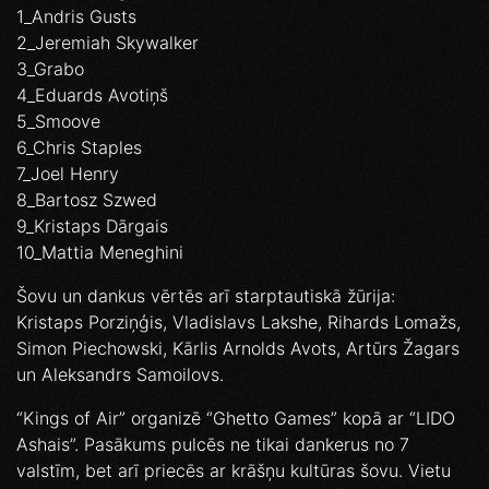
1_Andris Gusts
2_Jeremiah Skywalker
3_Grabo
4_Eduards Avotiņš
5_Smoove
6_Chris Staples
7_Joel Henry
8_Bartosz Szwed
9_Kristaps Dārgais
10_Mattia Meneghini
Šovu un dankus vērtēs arī starptautiskā žūrija:
Kristaps Porziņģis, Vladislavs Lakshe, Rihards Lomažs,
Simon Piechowski, Kārlis Arnolds Avots, Artūrs Žagars
un Aleksandrs Samoilovs.
“Kings of Air” organizē “Ghetto Games” kopā ar “LIDO
Ashais”. Pasākums pulcēs ne tikai dankerus no 7
valstīm, bet arī priecēs ar krāšņu kultūras šovu. Vietu