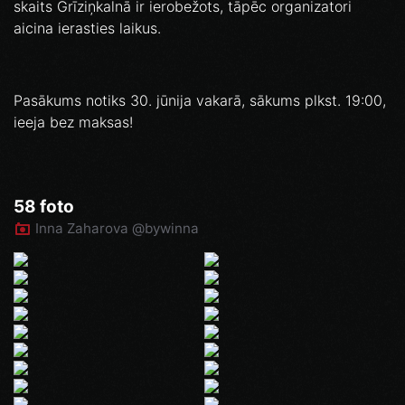
skaits Grīziņkalnā ir ierobežots, tāpēc organizatori
aicina ierasties laikus.
Pasākums notiks 30. jūnija vakarā, sākums plkst. 19:00,
ieeja bez maksas!
58 foto
Inna Zaharova @bywinna