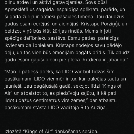
pilnu atdevi un aktīvi gatavojamies. Šovs būs!
Apmeklētājus sagaida iespaidīga spēkratu parāde, un
šī gada žūrija ir patiesi pasaules līmeņa. Jau daudzus
gadus esam cerējuši un aicinājuši Kristapu Porziņģi, un
beidzot viņš būs klāt žūrijas rindās. Mums ir ļoti
spēcīgs dalībnieku sastāvs. Esmu patiesi pateicīgs
ikvienam dalībniekam. Kristaps nodejos savu pēdējo
deju, un tas vien būs emocijām bagāts brīdis. Tik daudz
gadu esam gājuši plecu pie pleca. Rītdiena ir jābauda!”
“Man ir patiess prieks, ka LIDO var būt līdzās šim
pasākumam. LIDO vienmēr ir tur, kur pulcējas tauta un
jaunieši. Jau pagājušajā gadā, sekojot līdzi “Kings of
Air” un atbalstot to, es piedzīvoju sajūtu, it kā pati
lidotu dažus centimetrus virs zemes,” par atbalstu
pasākumam stāsta LIDO vadītaja Rita Auziņa.
Izlozētā “Kings of Air” dankošanas secība: