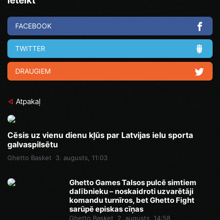
Ieteikt
FACEBOOK
TWITTER
DRAUGIEM
Atpakaļ
Cēsis uz vienu dienu kļūs par Latvijas ielu sporta
galvaspilsētu
Ghetto Basket
3. augusts, 11:03
Ghetto Games Talsos pulcē simtiem
dalībnieku – noskaidroti uzvarētāji
komandu turnīros, bet Ghetto Fight
sarūpē episkas cīņas
Ghetto Basket
2. augusts, 14:58