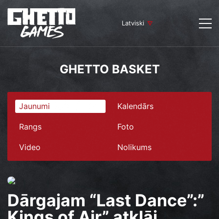
Latviski
GHETTO BASKET
Jaunumi
Kalendārs
Rangs
Foto
Video
Nolikums
Dārgajam “Last Dance”:”
Kings of Air” atklāj