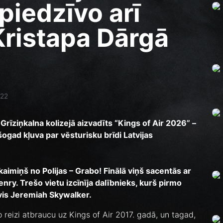
piedzīvo arī
ristapa Dārgā
7:22
 Grīziņkalna kolizejā aizvadīts “Kings of Air 2026” –
ogad kļuva par vēsturisku brīdi Latvijas
kaimiņš no Polijas – Grabo! Finālā viņš sacentās ar
enry. Trešo vietu izcīnīja dalībnieks, kurš pirmo
tāvis Jeremiah Skywalker.
o reizi atbraucu uz Kings of Air 2017. gadā, un tagad,