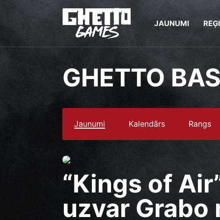
JAUNUMI
REĢ
GHETTO BA
Jaunumi
Kalendārs
Rangs
“Kings of Air
uzvar Grabo n