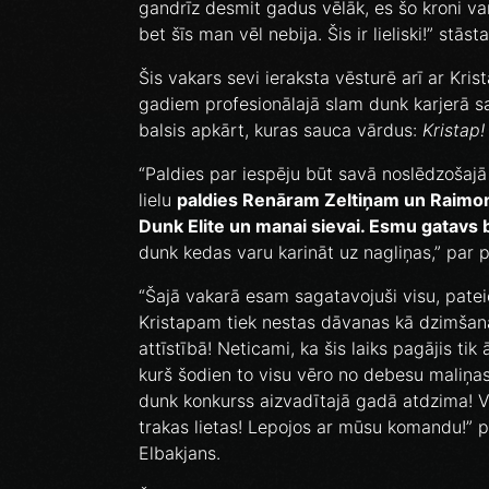
gandrīz desmit gadus vēlāk, es šo kroni var
bet šīs man vēl nebija. Šis ir lieliski!” stās
Šis vakars sevi ieraksta vēsturē arī ar Kri
gadiem profesionālajā slam dunk karjerā s
balsis apkārt, kuras sauca vārdus:
Kristap
“Paldies par iespēju būt savā noslēdzošajā 
lielu
paldies Renāram Zeltiņam un Raimo
Dunk Elite un manai sievai. Esmu gatavs 
dunk kedas varu karināt uz nagliņas,” par p
“Šajā vakarā esam sagatavojuši visu, patei
Kristapam tiek nestas dāvanas kā dzimšana
attīstībā! Neticami, ka šis laiks pagājis tik
kurš šodien to visu vēro no debesu maliņas.
dunk konkurss aizvadītajā gadā atdzima! Vie
trakas lietas! Lepojos ar mūsu komandu!” 
Elbakjans.