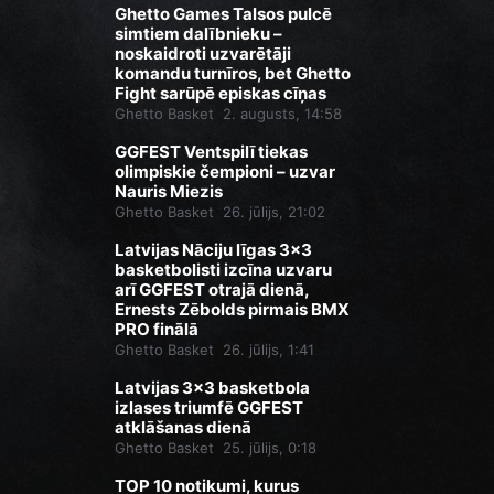
Ghetto Games Talsos pulcē
simtiem dalībnieku –
noskaidroti uzvarētāji
komandu turnīros, bet Ghetto
Fight sarūpē episkas cīņas
Ghetto Basket
2. augusts, 14:58
GGFEST Ventspilī tiekas
olimpiskie čempioni – uzvar
Nauris Miezis
Ghetto Basket
26. jūlijs, 21:02
Latvijas Nāciju līgas 3x3
basketbolisti izcīna uzvaru
arī GGFEST otrajā dienā,
Ernests Zēbolds pirmais BMX
PRO finālā
Ghetto Basket
26. jūlijs, 1:41
Latvijas 3x3 basketbola
izlases triumfē GGFEST
atklāšanas dienā
Ghetto Basket
25. jūlijs, 0:18
TOP 10 notikumi, kurus