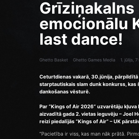
Grīziņakalns 
emocionālu K
last dance!
Ghetto Basket
Ghetto Games Media
1. jūlijs, 
Ceturtdienas vakarā, 30.jūnija, pārpildītā
starptautiskais slam dunk konkurss, kas š
dankošanas vēsturē.
Par “Kings of Air 2026” uzvarētāju kļuva 
aizvadītā gada 2. vietas ieguvēju – Joel H
reizi piedalījās “Kings of Air” – UK pārs
“Pacietība ir viss, kas man nāk prātā. Pirm