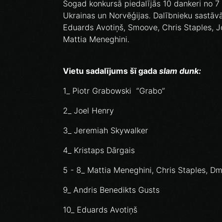
Šogad konkursā piedalījās 10 dankeri no 7 val
Ukrainas un Norvēģijas. Dalībnieku sastāvā
Eduards Avotiņš, Smoove, Chris Staples, J
Mattia Meneghini.
Vietu sadalījums šī gada
slam dunk:
1_ Piotr Grabowski “Grabo”
2_ Joel Henry
3_ Jeremiah Skywalker
4_ Kristaps Dārgais
5 - 8_ Mattia Meneghini, Chris Staples, 
9_ Andris Benedikts Gusts
10_ Eduards Avotiņš