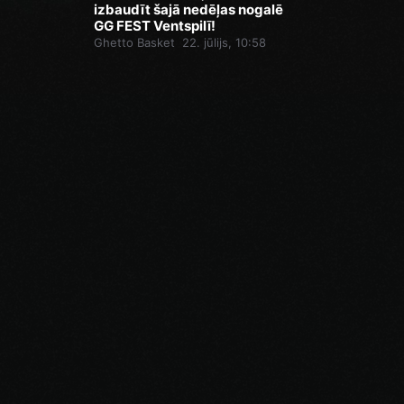
izbaudīt šajā nedēļas nogalē
GG FEST Ventspilī!
Ghetto Basket
22. jūlijs, 10:58