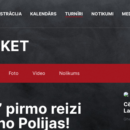
ISTRĀCIJA
KALENDĀRS
TURNĪRI
NOTIKUMI
MED
SKET
Foto
Video
Nolikums
” pirmo reizi
Cē
La
o Polijas!
Ghe