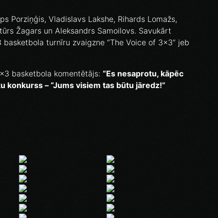
ps Porziņģis, Vladislavs Lakshe, Rihards Lomažs,
rtūrs Žagars un Aleksandrs Samoilovs. Savukārt
x3 basketbola turnīru zvaigzne “The Voice of 3x3” jeb
3x3 basketbola komentētājs:
“Es nesaprotu, kāpēc
ku konkurss – “Jums visiem tas būtu jāredz!”