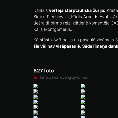
Dankus
vērtēja starptautiska žūrija:
Krista
Simon Piechowski, Kārlis Arnolds Avots, A
tiešraidi pirmo reizi klātienē komentēja 3
Kails Montgomerijs.
Kā stāsta 3x3 balss un pasaulē zināmais 
šis vēl nav visāpasaulē. Šāda līmeņa dan
827 foto
Inna Zaharova @bywinna