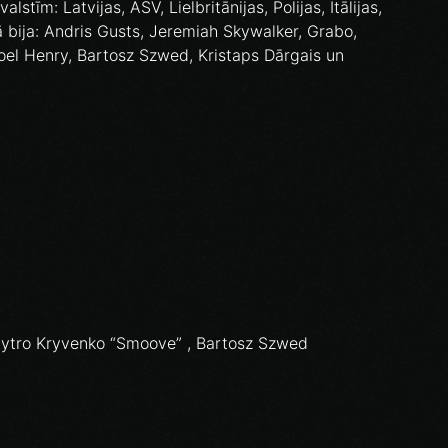
stīm: Latvijas, ASV, Lielbritānijas, Polijas, Itālijas,
 bija: Andris Gusts, Jeremiah Skywalker, Grabo,
oel Henry, Bartosz Szwed, Kristaps Dārgais un
Dmytro Kryvenko “Smoove” , Bartosz Szwed