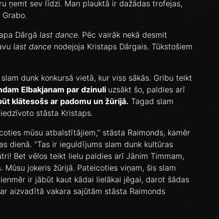
u ņemt sev līdzi. Man plauktā ir dažādas trofejas,
ta Grabo.
stapa Dārgā
last dance.
Pēc vairāk nekā desmit
avu
last dance
nodejoja Kristaps Dārgais. Tūkstošiem
!
slam dunk konkursā vietā, kur viss sākās. Gribu teikt
ndam Elbakjanam par dzinuli
uzsākt šo, paldies arī
būt klātesošs ar padomu un žūrijā.
Tagad slam
iedzīvoto stāsta Kristaps.
coties mūsu atbalstītājiem,” stāsta Raimonds, kamēr
s dienā. “Tas ir ieguldījums slam dunk kultūras
 ātri! Bet vēlos teikt lielu paldies arī Jānim Timmam,
 Mūsu jokeris žūrijā. Pateicoties viņam, šis slam
nmēr ir jābūt kaut kādai lielākai jēgai, darot šādas
par aizvadītā vakara sajūtām stāsta Raimonds