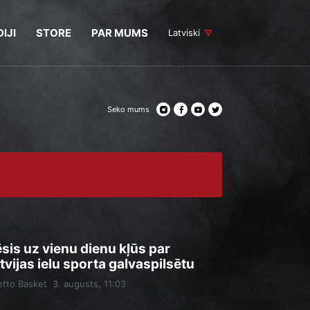
IJI
STORE
PAR MUMS
Latviski
Seko mums
sis uz vienu dienu kļūs par
tvijas ielu sporta galvaspilsētu
tto Basket
3. augusts, 11:03