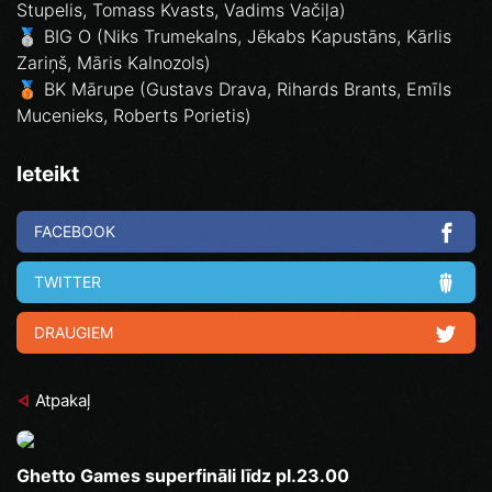
Stupelis, Tomass Kvasts, Vadims Vačiļa)
🥈 BIG O (Niks Trumekalns, Jēkabs Kapustāns, Kārlis
Zariņš, Māris Kalnozols)
🥉 BK Mārupe (Gustavs Drava, Rihards Brants, Emīls
Mucenieks, Roberts Porietis)
Ieteikt
FACEBOOK
TWITTER
DRAUGIEM
Atpakaļ
Ghetto Games superfināli līdz pl.23.00