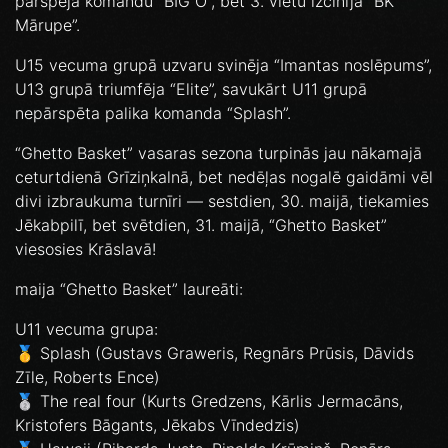
pārspēja komandu “BIG O”, bet 3. vietu izcīnīja “BK
Mārupe”.
U15 vecuma grupā uzvaru svinēja “Imantas noslēpums”,
U13 grupā triumfēja “Elite”, savukārt U11 grupā
nepārspēta palika komanda “Splash”.
“Ghetto Basket” vasaras sezona turpinās jau nākamajā
ceturtdienā Grīziņkalnā, bet nedēļas nogalē gaidāmi vēl
divi izbraukuma turnīri — sestdien, 30. maijā, tiekamies
Jēkabpilī, bet svētdien, 31. maijā, “Ghetto Basket”
viesosies Krāslavā!
maija “Ghetto Basket” laureāti:
U11 vecuma grupa:
🥇 Splash (Gustavs Graweris, Regnārs Prūsis, Dāvids
Zīle, Roberts Ence)
🥈 The real four (Kurts Gredzens, Kārlis Jermacāns,
Kristofers Bāgants, Jēkabs Vīndedzis)