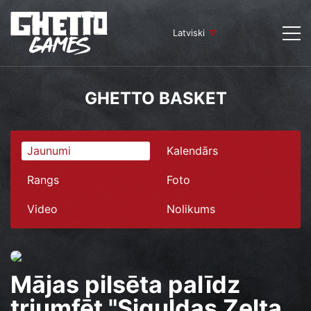
Latviski
GHETTO BASKET
Jaunumi
Kalendārs
Rangs
Foto
Video
Nolikums
Mājas pilsēta palīdz
triumfēt "Siguldas Zelta