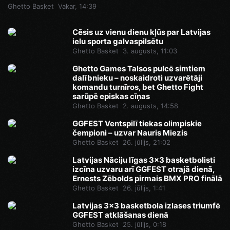
Ghetto Basket
Vakar, 14:39
Cēsis uz vienu dienu kļūs par Latvijas
ielu sporta galvaspilsētu
Ghetto Basket
3. augusts, 11:03
Ghetto Games Talsos pulcē simtiem
dalībnieku – noskaidroti uzvarētāji
komandu turnīros, bet Ghetto Fight
sarūpē episkas cīņas
Ghetto Basket
2. augusts, 14:58
GGFEST Ventspilī tiekas olimpiskie
čempioni – uzvar Nauris Miezis
Ghetto Basket
26. jūlijs, 21:02
Latvijas Nāciju līgas 3x3 basketbolisti
izcīna uzvaru arī GGFEST otrajā dienā,
Ernests Zēbolds pirmais BMX PRO finālā
Ghetto Basket
26. jūlijs, 1:41
Latvijas 3x3 basketbola izlases triumfē
GGFEST atklāšanas dienā
Ghetto Basket
25. jūlijs, 0:18