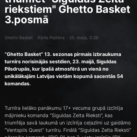
riekstiem" Ghetto Basket
3.posmā
Ghetto Basket
Kārlis Podāns
25. maijs, 0:29
“Ghetto Basket” 13. sezonas pirmais izbraukuma
turnīrs norisinājās sestdien, 23. maijā, Siguldas
Pilsdrupās, kur īpašā atmosfērā un vienā no
unikālākajām Latvijas vietām kopumā sacentās 54
komandas.
Turnīra lielāko panākumu 17+ vecuma grupā izcīnīja
mājinieku komanda “Siguldas Zelta Rieksti”, kas
triumfēja savā laukumā un izcīnīja ceļazīmi uz gaidāmo
“Ventspils Quest” turnīru. Finālā “Siguldas Zelta Rieksti”