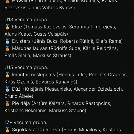
🥉 Hawaii (Rihards Justs, Rinalds Krūmiņš, Renārs
Rezovskis, Jānis Valters Kvāšis)
U13 vecuma grupa:
🥇 Elite (Tomass Kozlovskis, Serafims Timofejevs,
Alans Kuate, Gusts Veispāls)
🥈 Dr. stars (Jānis Buks, Roberts Rūtiņš, Olafs Rams)
🥉 Mārupes lauvas (Rūdolfs Supe, Kārlis Reidzāns,
Emīls Šleija, Markuss Strauss)
U15 vecuma grupa:
🥇 Imantas noslēpums (Henrijs Litke, Roberts Dragons,
Krišs Ozoliņš, Edvards Kanaviņš)
🥈 Dūži (Krišjānis Plešaunieks, Alexander Dziedziech,
Bruno Ābele)
🥉 Pie dēļa (Artūrs Ķeizars, Rihards Rastopčins,
Kristiāns Bekmanis, Markuss Staune)
17+ vecuma grupa:
🥇 Siguldas Zelta Rieksti (Ervīns Mihailovs, Kristaps