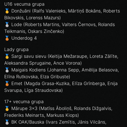
U16 vecuma grupa
🥇 Donžuāni (Ralfs Valenieks, Mārtiņš Bokāns, Roberts
Bikovskis, Lorenss Mazurs)
🥈 Lode (Roberts Martins, Valters Černovs, Rolands
Teikmanis, Oskars Zinčenko)
🥉 Underdog 4
Lady grupa
🥇 Sargi savu sievu (Keitija Mežaraupe, Loreta Zālīte,
Aleksandra Sprugaine, Ance Vorona)
🥈 Maigais Kodiens (Johanna Sepp, Amēlija Belasova,
Elīna Rutkovska, Elza Gribuste)
🥉 Emet (Magda Grasa-Kuzika, Elīza Grīnberga, Enija
Svarupa, Līga Straudovska)
17+ vecuma grupa
🥇 Mārupe 3x3 (Matīss Āboliņš, Rolands Dižgalvis,
Frederiks Meinarts, Markuss Kiops)
🥈 BK OAK/Bauska (Ivars Zemītis, Jānis Vilcāns,