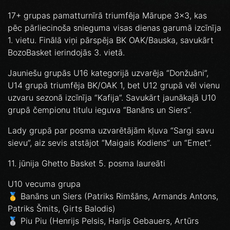
17+ grupas pamatturnīrā triumfēja Mārupe 3x3, kas
pēc pārliecinoša snieguma visas dienas garumā izcīnīja
1. vietu. Finālā viņi pārspēja BK OAK/Bauska, savukārt
BozoBasket ierindojās 3. vietā.
Jauniešu grupās U16 kategorijā uzvarēja “Donžuāni”,
U14 grupā triumfēja BK/OAK 1, bet U12 grupā vēl vienu
uzvaru sezonā izcīnīja “Kafija”. Savukārt jaunākajā U10
grupā čempionu titulu ieguva “Banāns un Siers”.
Lady grupā par posma uzvarētājām kļuva “Sargi savu
sievu”, aiz sevis atstājot “Maigais Kodiens” un “Emet”.
11. jūnija Ghetto Basket 5. posma laureāti
U10 vecuma grupa
🥇 Banāns un Siers (Patriks Rimšāns, Armands Antons,
Patriks Šmits, Ģirts Balodis)
🥈 Piu Piu (Henrijs Pelsis, Harijs Gebauers, Artūrs