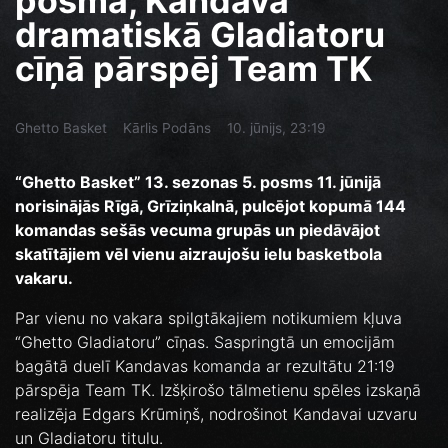
posmā, Kandava
dramatiskā Gladiatoru
cīņā pārspēj Team TK
Ghetto Basket
Kārlis Podāns
10. jūnijs, 23:19
“Ghetto Basket” 13. sezonas 5. posms 11. jūnijā
norisinājās Rīgā, Grīziņkalnā, pulcējot kopumā 144
komandas sešās vecuma grupās un piedāvājot
skatītājiem vēl vienu aizraujošu ielu basketbola
vakaru.
Par vienu no vakara spilgtākajiem notikumiem kļuva
“Ghetto Gladiatoru” cīņas. Saspringtā un emocijām
bagātā duelī Kandavas komanda ar rezultātu 21:19
pārspēja Team TK. Izšķirošo tālmetienu spēles izskaņā
realizēja Edgars Krūmiņš, nodrošinot Kandavai uzvaru
un Gladiatoru titulu.