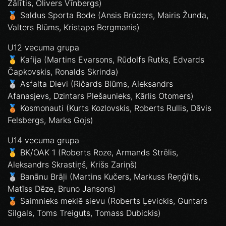
Zālītis, Olivers Vīnbergs)
🥉 Saldus Sporta Bode (Ansis Brūders, Mairis Žunda,
Valters Blūms, Kristaps Bergmanis)
U12 vecuma grupa
🥇 Kafija (Martins Evarsons, Rūdolfs Rutks, Edvards
Čapkovskis, Ronalds Skrinda)
🥈 Asfalta Dievi (Ričards Blūms, Aleksandrs
Afanasjevs, Dzintars Plešaunieks, Kārlis Otomers)
🥉 Kosmonauti (Kurts Kozlovskis, Roberts Rullis, Dāvis
Felsbergs, Marks Gojs)
U14 vecuma grupa
🥇 BK/OAK 1 (Roberts Roze, Armands Strēlis,
Aleksandrs Skrastiņš, Krišs Zariņš)
🥈 Banānu Brāļi (Martins Kučers, Markuss Reņģītis,
Matīss Dēze, Bruno Jansons)
🥉 Saimnieks meklē sievu (Roberts Ļevickis, Guntars
Silgals, Toms Treiguts, Tomass Dubickis)