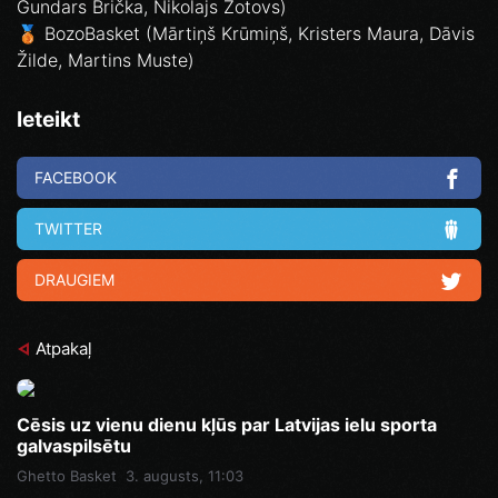
Gundars Brička, Nikolajs Zotovs)
🥉 BozoBasket (Mārtiņš Krūmiņš, Kristers Maura, Dāvis
Žilde, Martins Muste)
Ieteikt
FACEBOOK
TWITTER
DRAUGIEM
Atpakaļ
Cēsis uz vienu dienu kļūs par Latvijas ielu sporta
galvaspilsētu
Ghetto Basket
3. augusts, 11:03