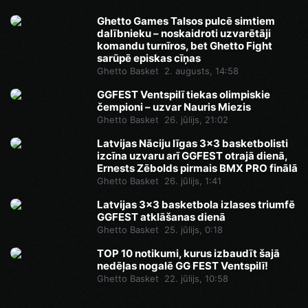
Ghetto Games Talsos pulcē simtiem
dalībnieku – noskaidroti uzvarētāji
komandu turnīros, bet Ghetto Fight
sarūpē episkas cīņas
Ghetto Basket
2. augusts, 14:58
GGFEST Ventspilī tiekas olimpiskie
čempioni – uzvar Nauris Miezis
Ghetto Basket
26. jūlijs, 21:02
Latvijas Nāciju līgas 3x3 basketbolisti
izcīna uzvaru arī GGFEST otrajā dienā,
Ernests Zēbolds pirmais BMX PRO finālā
Ghetto Basket
26. jūlijs, 1:41
Latvijas 3x3 basketbola izlases triumfē
GGFEST atklāšanas dienā
Ghetto Basket
25. jūlijs, 0:18
TOP 10 notikumi, kurus izbaudīt šajā
nedēļas nogalē GG FEST Ventspilī!
Ghetto Basket
22. jūlijs, 10:58