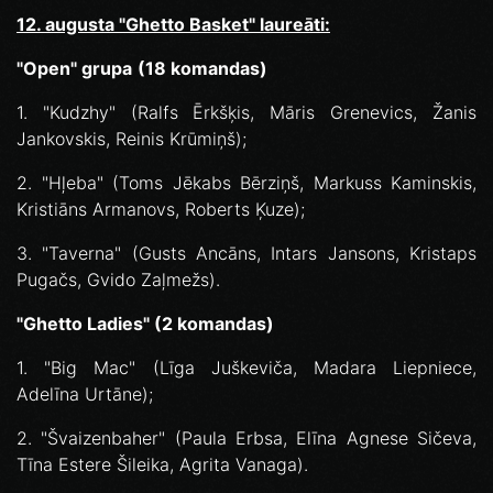
12. augusta "Ghetto Basket" laureāti:
"Open" grupa
(18 komandas)
1. "Kudzhy" (Ralfs Ērkšķis, Māris Grenevics, Žanis
Jankovskis, Reinis Krūmiņš);
2. "Hļeba" (Toms Jēkabs Bērziņš, Markuss Kaminskis,
Kristiāns Armanovs, Roberts Ķuze);
3. "Taverna" (Gusts Ancāns, Intars Jansons, Kristaps
Pugačs, Gvido Zaļmežs).
"Ghetto Ladies" (2 komandas)
1. "Big Mac" (Līga Juškeviča, Madara Liepniece,
Adelīna Urtāne);
2. "Švaizenbaher" (Paula Erbsa, Elīna Agnese Sičeva,
Tīna Estere Šileika, Agrita Vanaga).