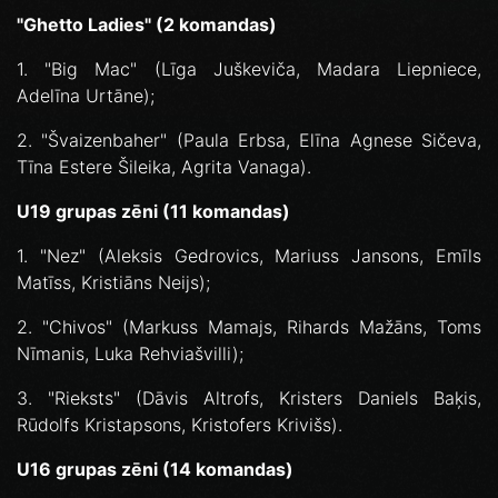
"Ghetto Ladies" (2 komandas)
1. "Big Mac" (Līga Juškeviča, Madara Liepniece,
Adelīna Urtāne);
2. "Švaizenbaher" (Paula Erbsa, Elīna Agnese Sičeva,
Tīna Estere Šileika, Agrita Vanaga).
U19 grupas zēni (11 komandas)
1. "Nez" (Aleksis Gedrovics, Mariuss Jansons, Emīls
Matīss, Kristiāns Neijs);
2. "Chivos" (Markuss Mamajs, Rihards Mažāns, Toms
Nīmanis, Luka Rehviašvilli);
3. "Rieksts" (Dāvis Altrofs, Kristers Daniels Baķis,
Rūdolfs Kristapsons, Kristofers Krivišs).
U16 grupas zēni (14 komandas)