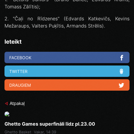
Tomass Zālītis);
2. "Čaļi no Rīdzenes" (Edvards Katkevičs, Kevins
Mežaraups, Valters Puķītis, Armands Strēlis).
Ieteikt
FACEBOOK
TWITTER
DRAUGIEM
Atpakaļ
Ghetto Games superfināli līdz pl.23.00
Ghetto Basket
Vakar, 14:39