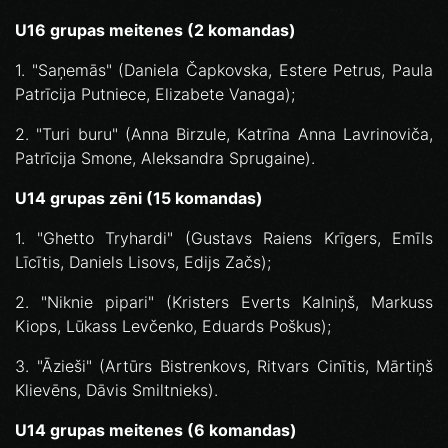
U16 grupas meitenes (2 komandas)
1. "Saņemās" (Daniela Čapkovska, Estere Petrus, Paula
Patrīcija Putniece, Elizabete Vanaga);
2. "Turi buru" (Anna Birzule, Katrīna Anna Lavrinoviča,
Patrīcija Smone, Aleksandra Sprugaine).
U14 grupas zēni (15 komandas)
1. "Ghetto Tryhardi" (Gustavs Raiens Krīgers, Emīls
Līcītis, Daniels Lisovs, Edijs Začs);
2. "Niknie pipari" (Kristers Everts Kalniņš, Markuss
Kiops, Lūkass Levčenko, Eduards Poškus);
3. "Āzieši" (Artūrs Bistrenkovs, Ritvars Cinītis, Mārtiņš
Klievēns, Dāvis Smiltnieks).
U14 grupas meitenes (6 komandas)