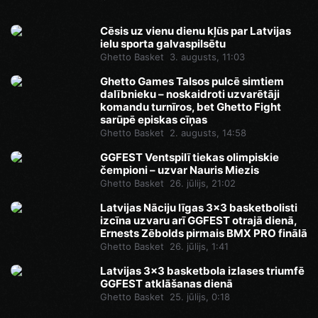
Cēsis uz vienu dienu kļūs par Latvijas
ielu sporta galvaspilsētu
Ghetto Basket
3. augusts, 11:03
Ghetto Games Talsos pulcē simtiem
dalībnieku – noskaidroti uzvarētāji
komandu turnīros, bet Ghetto Fight
sarūpē episkas cīņas
Ghetto Basket
2. augusts, 14:58
GGFEST Ventspilī tiekas olimpiskie
čempioni – uzvar Nauris Miezis
Ghetto Basket
26. jūlijs, 21:02
Latvijas Nāciju līgas 3x3 basketbolisti
izcīna uzvaru arī GGFEST otrajā dienā,
Ernests Zēbolds pirmais BMX PRO finālā
Ghetto Basket
26. jūlijs, 1:41
Latvijas 3x3 basketbola izlases triumfē
GGFEST atklāšanas dienā
Ghetto Basket
25. jūlijs, 0:18