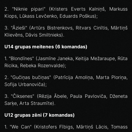
2. "Niknie pipari" (Kristers Everts Kalniņš, Markuss
Kiops, Lūkass Levčenko, Eduards Poškus);
3. "Āzieši" (Artūrs Bistrenkovs, Ritvars Cinītis, Mārtiņš
Klievēns, Dāvis Smiltnieks).
U14 grupas meitenes (6 komandas)
1. "Blondīnes" (Jasmīne Janeka, Keitija Mežaraupe, Rūta
Ricika, Rebeka Rozenvalde);
2. "Gučiņas bučiņas" (Patrīcija Amoliņa, Marta Ploriņa,
Sofija Urbanoviča);
3. "Čiksenes" (Rēzija Ābele, Paula Pavloviča, Dženeta
Sarķe, Arta Straumīte).
U12 grupas zēni (7 komandas)
1. "We Can" (Kristofers Fībigs, Mārtiņš Lācis, Tomass