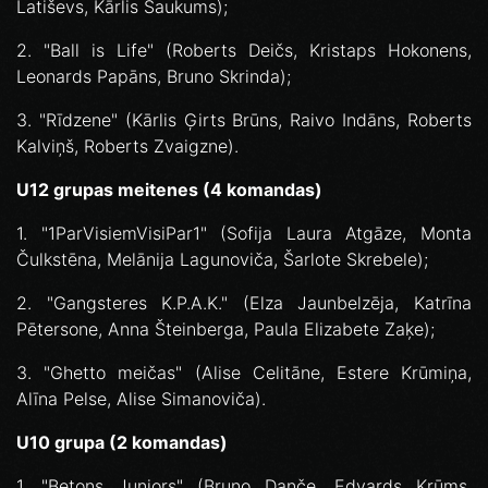
Latiševs, Kārlis Saukums);
2. "Ball is Life" (Roberts Deičs, Kristaps Hokonens,
Leonards Papāns, Bruno Skrinda);
3. "Rīdzene" (Kārlis Ģirts Brūns, Raivo Indāns, Roberts
Kalviņš, Roberts Zvaigzne).
U12 grupas meitenes (4 komandas)
1. "1ParVisiemVisiPar1" (Sofija Laura Atgāze, Monta
Čulkstēna, Melānija Lagunoviča, Šarlote Skrebele);
2. "Gangsteres K.P.A.K." (Elza Jaunbelzēja, Katrīna
Pētersone, Anna Šteinberga, Paula Elizabete Zaķe);
3. "Ghetto meičas" (Alise Celitāne, Estere Krūmiņa,
Alīna Pelse, Alise Simanoviča).
U10 grupa (2 komandas)
1. "Betons Juniors" (Bruno Danče, Edvards Krūms,