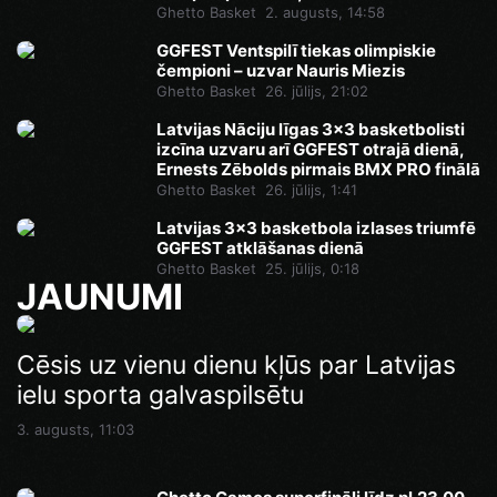
Ghetto Basket
2. augusts, 14:58
GGFEST Ventspilī tiekas olimpiskie
čempioni – uzvar Nauris Miezis
Ghetto Basket
26. jūlijs, 21:02
Latvijas Nāciju līgas 3x3 basketbolisti
izcīna uzvaru arī GGFEST otrajā dienā,
Ernests Zēbolds pirmais BMX PRO finālā
Ghetto Basket
26. jūlijs, 1:41
Latvijas 3x3 basketbola izlases triumfē
GGFEST atklāšanas dienā
Ghetto Basket
25. jūlijs, 0:18
JAUNUMI
Ghetto Games superfināli līdz pl.23.00
Cēsis uz vienu dienu kļūs par Latvijas
Pēdējā iespēja pirms Superfināla:
ielu sporta galvaspilsētu
Ghetto Football pie “AKROPOLE Rīga”
Vakar, 14:46
izspēlēs dubultos punktus
3. augusts, 11:03
Vakar, 12:35