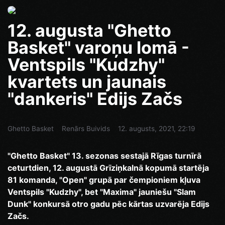
12. augusta "Ghetto
Basket" varoņu lomā -
Ventspils "Kudzhy"
kvartets un jaunais
"dankeris" Edijs Začs
Ghetto Basket
Renārs Buivids
12. augusts, 2021, 22:19
"Ghetto Basket" 13. sezonas sestajā Rīgas turnīrā
ceturtdien, 12. augustā Grīziņkalnā kopumā startēja
81 komanda, "Open" grupā par čempioniem kļuva
Ventspils "Kudzhy", bet "Maxima" jauniešu "Slam
Dunk" konkursā otro gadu pēc kārtas uzvarēja Edijs
Začs.