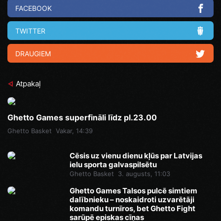
FACEBOOK
TWITTER
DRAUGIEM
Atpakaļ
Ghetto Games superfināli līdz pl.23.00
Ghetto Basket
Vakar, 14:39
Cēsis uz vienu dienu kļūs par Latvijas
ielu sporta galvaspilsētu
Ghetto Basket
3. augusts, 11:03
Ghetto Games Talsos pulcē simtiem
dalībnieku – noskaidroti uzvarētāji
komandu turnīros, bet Ghetto Fight
sarūpē episkas cīņas