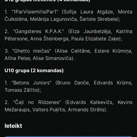
1. "1ParVisiemVisiPar1" (Sofija Laura Atgāze, Monta
Čulkstēna, Melānija Lagunoviča, Šarlote Skrebele);
2. "Gangsteres K.P.A.K." (Elza Jaunbelzēja, Katrīna
Pētersone, Anna Šteinberga, Paula Elizabete Zaķe);
3. "Ghetto meičas" (Alise Celitāne, Estere Krūmiņa,
Alīna Pelse, Alise Simanoviča).
U10 grupa (2 komandas)
1. "Betons Juniors" (Bruno Danče, Edvards Krūms,
Tomass Zālītis);
2. "Čaļi no Rīdzenes" (Edvards Katkevičs, Kevins
Mežaraups, Valters Puķītis, Armands Strēlis).
Ieteikt