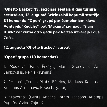
"Ghetto Basket" 13. sezonas sestajā Rīgas turnīrā
ceturtdien, 12. augustā Grīziņkalnā kopumā startēja
81 komanda, "Open" grupā par čempioniem kļuva
Ventspils "Kudzhy", bet "Maxima" jauniešu "Slam
Dunk" konkursā otro gadu pēc kārtas uzvarēja Edijs
Začs.
12. augusta "Ghetto Basket" laureāti:
"Open" grupa
(18 komandas)
1. "Kudzhy" (Ralfs Ērkšķis, Māris Grenevics, Žanis
Jankovskis, Reinis Krūmiņš);
2. "Hļeba" (Toms Jēkabs Bērziņš, Markuss Kaminskis,
Kristiāns Armanovs, Roberts Ķuze);
3. "Taverna" (Gusts Ancāns, Intars Jansons, Kristaps
Pugačs, Gvido Zaļmežs).