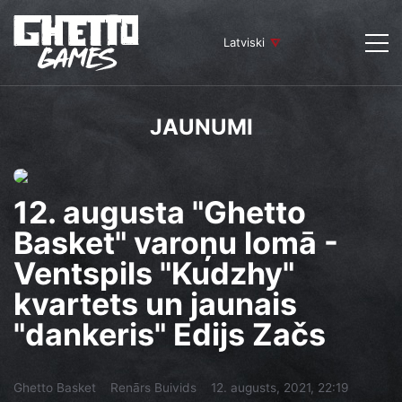
Latviski
JAUNUMI
12. augusta "Ghetto
Basket" varoņu lomā -
Ventspils "Kudzhy"
kvartets un jaunais
"dankeris" Edijs Začs
Ghetto Basket
Renārs Buivids
12. augusts, 2021, 22:19