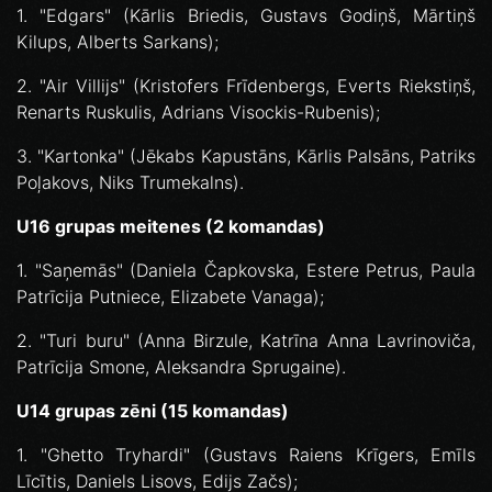
1. "Edgars" (Kārlis Briedis, Gustavs Godiņš, Mārtiņš
Kilups, Alberts Sarkans);
2. "Air Villijs" (Kristofers Frīdenbergs, Everts Riekstiņš,
Renarts Ruskulis, Adrians Visockis-Rubenis);
3. "Kartonka" (Jēkabs Kapustāns, Kārlis Palsāns, Patriks
Poļakovs, Niks Trumekalns).
U16 grupas meitenes (2 komandas)
1. "Saņemās" (Daniela Čapkovska, Estere Petrus, Paula
Patrīcija Putniece, Elizabete Vanaga);
2. "Turi buru" (Anna Birzule, Katrīna Anna Lavrinoviča,
Patrīcija Smone, Aleksandra Sprugaine).
U14 grupas zēni (15 komandas)
1. "Ghetto Tryhardi" (Gustavs Raiens Krīgers, Emīls
Līcītis, Daniels Lisovs, Edijs Začs);