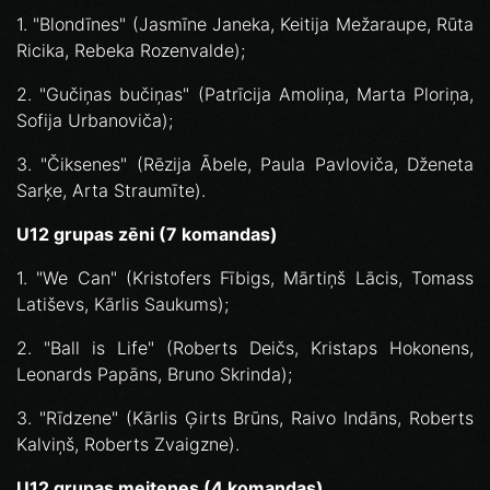
1. "Blondīnes" (Jasmīne Janeka, Keitija Mežaraupe, Rūta
Ricika, Rebeka Rozenvalde);
2. "Gučiņas bučiņas" (Patrīcija Amoliņa, Marta Ploriņa,
Sofija Urbanoviča);
3. "Čiksenes" (Rēzija Ābele, Paula Pavloviča, Dženeta
Sarķe, Arta Straumīte).
U12 grupas zēni (7 komandas)
1. "We Can" (Kristofers Fībigs, Mārtiņš Lācis, Tomass
Latiševs, Kārlis Saukums);
2. "Ball is Life" (Roberts Deičs, Kristaps Hokonens,
Leonards Papāns, Bruno Skrinda);
3. "Rīdzene" (Kārlis Ģirts Brūns, Raivo Indāns, Roberts
Kalviņš, Roberts Zvaigzne).
U12 grupas meitenes (4 komandas)