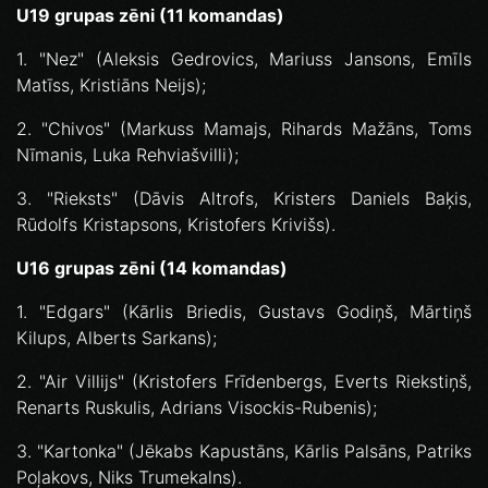
U19 grupas zēni (11 komandas)
1. "Nez" (Aleksis Gedrovics, Mariuss Jansons, Emīls
Matīss, Kristiāns Neijs);
2. "Chivos" (Markuss Mamajs, Rihards Mažāns, Toms
Nīmanis, Luka Rehviašvilli);
3. "Rieksts" (Dāvis Altrofs, Kristers Daniels Baķis,
Rūdolfs Kristapsons, Kristofers Krivišs).
U16 grupas zēni (14 komandas)
1. "Edgars" (Kārlis Briedis, Gustavs Godiņš, Mārtiņš
Kilups, Alberts Sarkans);
2. "Air Villijs" (Kristofers Frīdenbergs, Everts Riekstiņš,
Renarts Ruskulis, Adrians Visockis-Rubenis);
3. "Kartonka" (Jēkabs Kapustāns, Kārlis Palsāns, Patriks
Poļakovs, Niks Trumekalns).