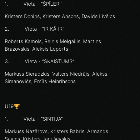
1. Vieta - “ŠPĪLERI”
Kristers Doniņš, Kristers Ansons, Davids Livšics
2. Vieta - “IR KĀ IR”
Roberts Kamols, Reinis Melgailis, Martins
Brazovskis, Aleksis Leperts
3. Vieta - “SKAISTUMS”
Markuss Sieradzkis, Valters Niedrājs, Alekss
Simanovičs, Emīls Heinrihsons
U19🏆
1. Vieta - “SINTIJA”
Markuss Nazārovs, Kristers Babris, Armands
Savins, Kristers Januševskis