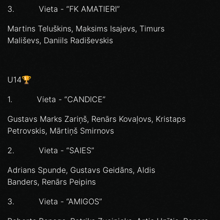
3. Vieta - “FK AMATIERI”
Martins Teluškins, Maksims Isajevs, Timurs
Mališevs, Daniils Radiševskis
U14🏆
1. Vieta - “CANDICE”
Gustavs Marks Zariņš, Renārs Kovaļovs, Kristaps
Petrovskis, Mārtiņš Smirnovs
2. Vieta - “SAIES”
Adrians Spunde, Gustavs Geidāns, Aldis
Banders, Renārs Peipins
3. Vieta - “AMIGOS”