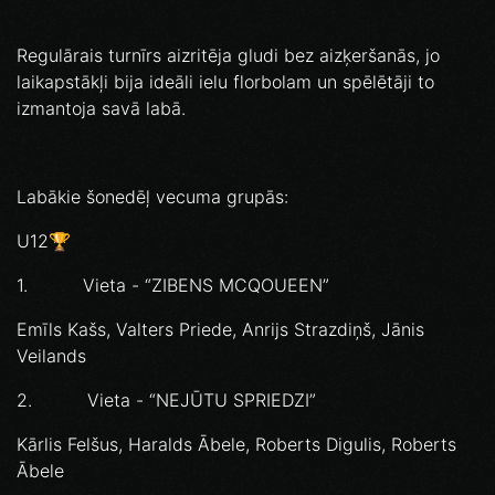
Regulārais turnīrs aizritēja gludi bez aizķeršanās, jo
laikapstākļi bija ideāli ielu florbolam un spēlētāji to
izmantoja savā labā.
Labākie šonedēļ vecuma grupās:
U12🏆
1. Vieta - “ZIBENS MCQOUEEN”
Emīls Kašs, Valters Priede, Anrijs Strazdiņš, Jānis
Veilands
2. Vieta - “NEJŪTU SPRIEDZI”
Kārlis Felšus, Haralds Ābele, Roberts Digulis, Roberts
Ābele