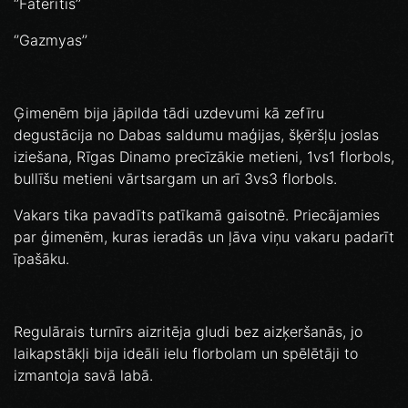
‘’Fāterītis’’
‘’Gazmyas’’
Ģimenēm bija jāpilda tādi uzdevumi kā zefīru
degustācija no Dabas saldumu maģijas, šķēršļu joslas
iziešana, Rīgas Dinamo precīzākie metieni, 1vs1 florbols,
bullīšu metieni vārtsargam un arī 3vs3 florbols.
Vakars tika pavadīts patīkamā gaisotnē. Priecājamies
par ģimenēm, kuras ieradās un ļāva viņu vakaru padarīt
īpašāku.
Regulārais turnīrs aizritēja gludi bez aizķeršanās, jo
laikapstākļi bija ideāli ielu florbolam un spēlētāji to
izmantoja savā labā.