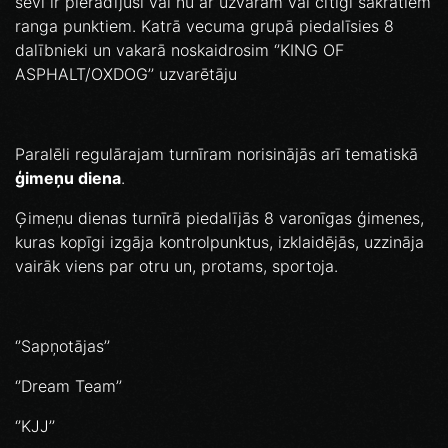
sevi ir pierādījuši vai nu ar uzvarām vai cītīgi sakrātiem
ranga punktiem. Katrā vecuma grupā piedalīsies 8
dalībnieki un vakarā noskaidrosim ‘’KING OF
ASPHALT/OXDOG’’ uzvarētāju
Paralēli regulārajam turnīram norisinājās arī tematiskā
ģimeņu diena
.
Ģimeņu dienas turnīrā piedalījās 8 varonīgas ģimenes,
kuras kopīgi izgāja kontrolpunktus, izklaidējās, uzzināja
vairāk viens par otru un, protams, sportoja.
‘’Sapņotājas’’
‘’Dream Team’’
‘’KJJ’’