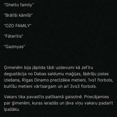
‘’Ghetto family’’
‘’Brālīši kāmīši’’
‘’OZO FAMILY’’
‘’Fāterītis’’
‘’Gazmyas’’
Ģimenēm bija jāpilda tādi uzdevumi kā zefīru
degustācija no Dabas saldumu maģijas, šķēršļu joslas
iziešana, Rīgas Dinamo precīzākie metieni, 1vs1 florbols,
bullīšu metieni vārtsargam un arī 3vs3 florbols.
Vakars tika pavadīts patīkamā gaisotnē. Priecājamies
par ģimenēm, kuras ieradās un ļāva viņu vakaru padarīt
īpašāku.