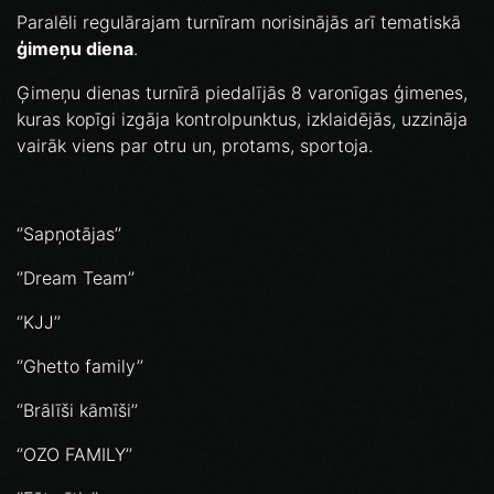
Paralēli regulārajam turnīram norisinājās arī tematiskā
ģimeņu diena
.
Ģimeņu dienas turnīrā piedalījās 8 varonīgas ģimenes,
kuras kopīgi izgāja kontrolpunktus, izklaidējās, uzzināja
vairāk viens par otru un, protams, sportoja.
‘’Sapņotājas’’
‘’Dream Team’’
‘’KJJ’’
‘’Ghetto family’’
‘’Brālīši kāmīši’’
‘’OZO FAMILY’’