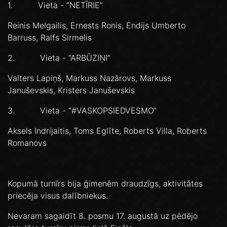
1. Vieta - “NETĪRIE”
Reinis Melgailis, Ernests Ronis, Endijs Umberto
Barruss, Ralfs Sirmelis
2. Vieta - “ARBŪZIŅI”
Valters Lapiņš, Markuss Nazārovs, Markuss
Januševskis, Kristers Januševskis
3. Vieta - “#VASKOPSIEDVESMO“
Aksels Indrijaitis, Toms Eglīte, Roberts Villa, Roberts
Romanovs
Kopumā turnīrs bija ģimenēm draudzīgs, aktivitātes
priecēja visus dalībniekus.
Nevaram sagaidīt 8. posmu 17. augustā uz pēdējo