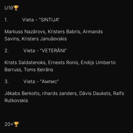
U19🏆
1. Vieta - “SINTIJA”
Markuss Nazārovs, Kristers Babris, Armands
Savins, Kristers Januševskis
2. Vieta - “VETERĀNI“
Krists Saldatenoks, Ernests Ronis, Endijs Umberto
Barruss, Toms Ķeirāns
3. Vieta - “Ампис”
Jēkabs Berkolts, rihards zanders, Dāvis Dauksts, Ralfs
Rutkovskis
20+🏆