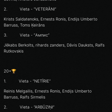
2. Vieta - “VETERĀNI“
Krists Saldatenoks, Ernests Ronis, Endijs Umberto
Barruss, Toms Ķeirāns
3. Vieta - “Ампис”
Jēkabs Berkolts, rihards zanders, Dāvis Dauksts, Ralfs
Rutkovskis
20+🏆
1. Vieta - “NETĪRIE”
Reinis Melgailis, Ernests Ronis, Endijs Umberto
Barruss, Ralfs Sirmelis
2. Vieta - “ARBŪZIŅI”