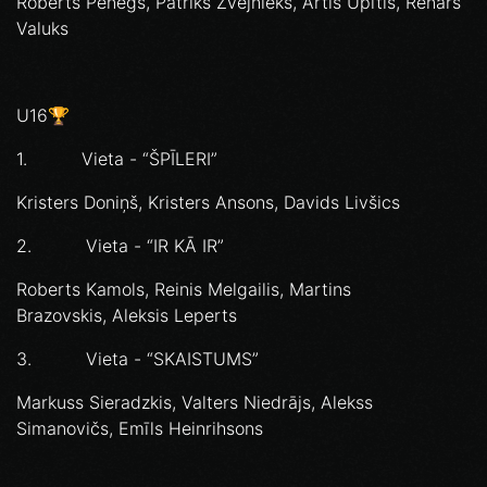
Roberts Penegs, Patriks Zvejnieks, Artis Upītis, Renars
Valuks
U16🏆
1. Vieta - “ŠPĪLERI”
Kristers Doniņš, Kristers Ansons, Davids Livšics
2. Vieta - “IR KĀ IR”
Roberts Kamols, Reinis Melgailis, Martins
Brazovskis, Aleksis Leperts
3. Vieta - “SKAISTUMS”
Markuss Sieradzkis, Valters Niedrājs, Alekss
Simanovičs, Emīls Heinrihsons