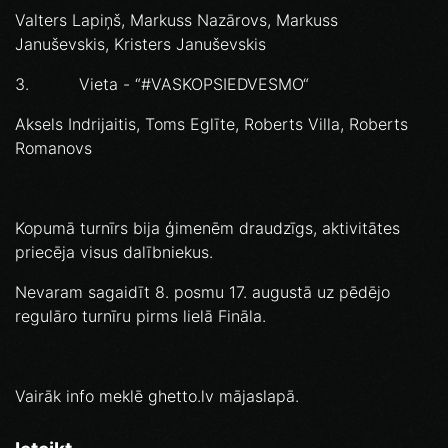
Valters Lapiņš, Markuss Nazārovs, Markuss
Januševskis, Kristers Januševskis
3. Vieta - “#VASKOPSIEDVESMO“
Aksels Indrijaitis, Toms Eglīte, Roberts Villa, Roberts
Romanovs
Kopumā turnīrs bija ģimenēm draudzīgs, aktivitātes
priecēja visus dalībniekus.
Nevaram sagaidīt 8. posmu 17. augustā uz pēdējo
regulāro turnīru pirms lielā Fināla.
Vairāk info meklē ghetto.lv mājaslapā.