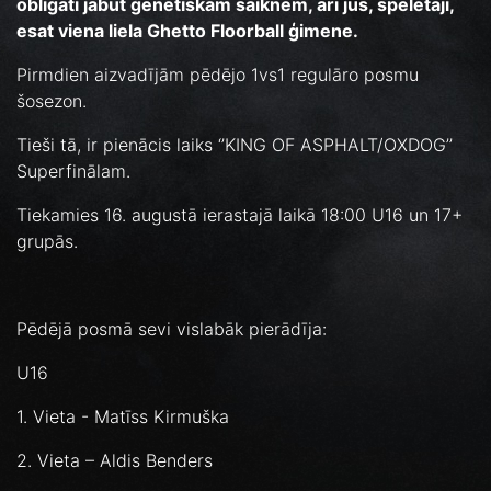
obligāti jābut ģenētiskām saiknēm, arī jūs, spēlētāji,
esat viena liela Ghetto Floorball ģimene.
Pirmdien aizvadījām pēdējo 1vs1 regulāro posmu
šosezon.
Tieši tā, ir pienācis laiks ‘’KING OF ASPHALT/OXDOG’’
Superfinālam.
Tiekamies 16. augustā ierastajā laikā 18:00 U16 un 17+
grupās.
Pēdējā posmā sevi vislabāk pierādīja:
U16
1. Vieta - Matīss Kirmuška
2. Vieta – Aldis Benders