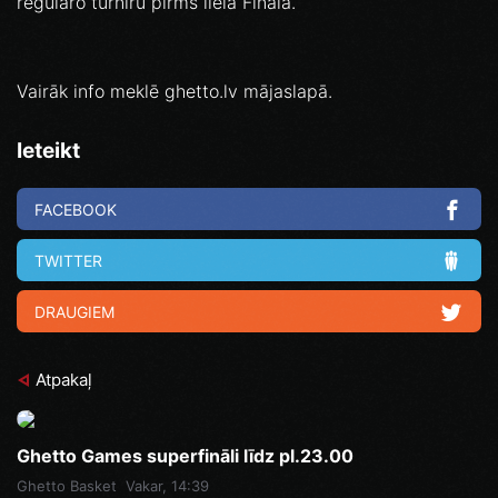
regulāro turnīru pirms lielā Fināla.
Vairāk info meklē ghetto.lv mājaslapā.
Ieteikt
FACEBOOK
TWITTER
DRAUGIEM
Atpakaļ
Ghetto Games superfināli līdz pl.23.00
Ghetto Basket
Vakar, 14:39