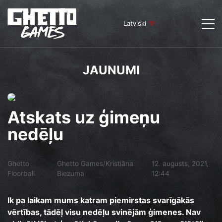
Latviski
JAUNUMI
Atskats uz ģimeņu
nedēļu
Ghetto
Ghetto Games/Kristiāna
12. augusts, 2021,
Floorball
Biezuma
12:44
Ik pa laikam mums katram piemirstas svarīgākās
vērtības, tādēļ visu nedēļu svinējām ģimenes. Nav