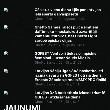
Cēsis uz vienu dienu kļūs par Latvijas
ielu sporta galvaspilsētu
Ghetto Basket
3. augusts, 11:03
Ghetto Games Talsos pulcē simtiem
dalībnieku – noskaidroti uzvarētāji
komandu turnīros, bet Ghetto Fight
sarūpē episkas cīņas
Ghetto Basket
2. augusts, 14:58
GGFEST Ventspilī tiekas olimpiskie
čempioni – uzvar Nauris Miezis
Ghetto Basket
26. jūlijs, 21:02
Latvijas Nāciju līgas 3x3 basketbolisti
izcīna uzvaru arī GGFEST otrajā dienā,
Ernests Zēbolds pirmais BMX PRO finālā
Ghetto Basket
26. jūlijs, 1:41
Latvijas 3x3 basketbola izlases triumfē
GGFEST atklāšanas dienā
Ghetto Basket
25. jūlijs, 0:18
JAUNUMI