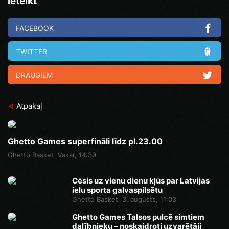
Ieteikt
FACEBOOK
TWITTER
DRAUGIEM
Atpakaļ
Ghetto Games superfināli līdz pl.23.00
Ghetto Basket
Vakar, 14:39
Cēsis uz vienu dienu kļūs par Latvijas
ielu sporta galvaspilsētu
Ghetto Basket
3. augusts, 11:03
Ghetto Games Talsos pulcē simtiem
dalībnieku – noskaidroti uzvarētāji