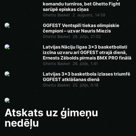
komandu turnīros, bet Ghetto Fight
sarūpē episkas cīņas
Ghetto Basket
2. augusts, 14:58
GGFEST Ventspilī tiekas olimpiskie
čempioni – uzvar Nauris Miezis
Ghetto Basket
26. jūlijs, 21:02
Latvijas Nāciju līgas 3x3 basketbolisti
izcīna uzvaru arī GGFEST otrajā dienā,
Ernests Zēbolds pirmais BMX PRO finālā
Ghetto Basket
26. jūlijs, 1:41
Latvijas 3x3 basketbola izlases triumfē
GGFEST atklāšanas dienā
Ghetto Basket
25. jūlijs, 0:18
Atskats uz ģimeņu
nedēļu