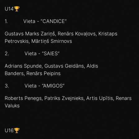
U14🏆
1. Vieta - “CANDICE”
Gustavs Marks Zariņš, Renārs Kovaļovs, Kristaps
Petrovskis, Mārtiņš Smirnovs
2. Vieta - “SAIES”
Adrians Spunde, Gustavs Geidāns, Aldis
Banders, Renārs Peipins
3. Vieta - “AMIGOS”
Roberts Penegs, Patriks Zvejnieks, Artis Upītis, Renars
Valuks
U16🏆