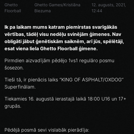
Ghetto
Ghetto Games/Kristiāna
12. augusts, 2021,
Floorball
Biezuma
12:44
Ik pa laikam mums katram piemirstas svarīgākās
vērtības, tādēļ visu nedēļu svinējām ģimenes. Nav
obligāti jābut ģenētiskām saiknēm, arī jūs, spēlētāji,
esat viena liela Ghetto Floorball ģimene.
Pirmdien aizvadījām pēdējo 1vs1 regulāro posmu
šosezon.
Tieši tā, ir pienācis laiks ‘’KING OF ASPHALT/OXDOG’’
Superfinālam.
Tiekamies 16. augustā ierastajā laikā 18:00 U16 un 17+
grupās.
Pēdējā posmā sevi vislabāk pierādīja: