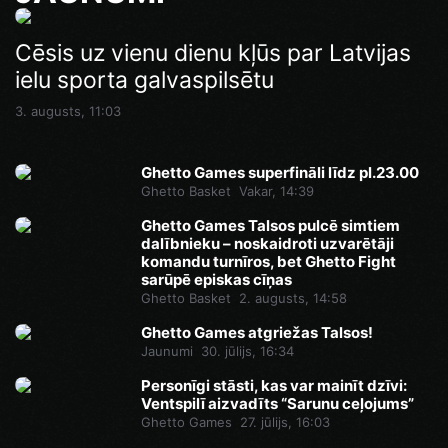
Ghetto Games superfināli līdz pl.23.00
Cēsis uz vienu dienu kļūs par Latvijas
Pēdējā iespēja pirms Superfināla:
ielu sporta galvaspilsētu
Ghetto Football pie “AKROPOLE Rīga”
Vakar, 14:46
izspēlēs dubultos punktus
3. augusts, 11:03
Vakar, 12:35
Ghetto Games superfināli līdz pl.23.00
Ghetto Basket
Vakar, 14:39
Ghetto Games Talsos pulcē simtiem
dalībnieku – noskaidroti uzvarētāji
komandu turnīros, bet Ghetto Fight
sarūpē episkas cīņas
Ghetto Basket
2. augusts, 14:58
Ghetto Games atgriežas Talsos!
Jaunumi
30. jūlijs, 16:34
Personīgi stāsti, kas var mainīt dzīvi:
Ventspilī aizvadīts “Sarunu ceļojums”
Ghetto Games
27. jūlijs, 16:03