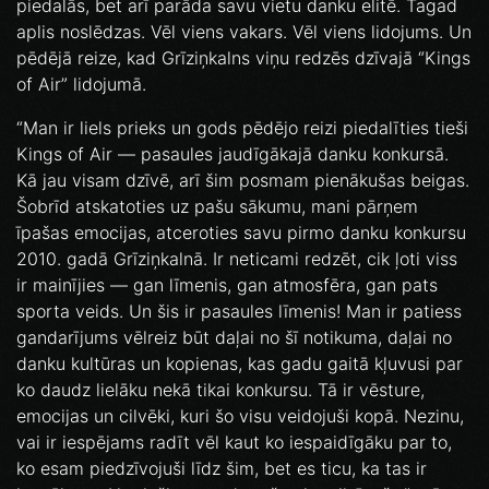
piedalās, bet arī parāda savu vietu danku elitē. Tagad
aplis noslēdzas. Vēl viens vakars. Vēl viens lidojums. Un
pēdējā reize, kad Grīziņkalns viņu redzēs dzīvajā “Kings
of Air” lidojumā.
“Man ir liels prieks un gods pēdējo reizi piedalīties tieši
Kings of Air — pasaules jaudīgākajā danku konkursā.
Kā jau visam dzīvē, arī šim posmam pienākušas beigas.
Šobrīd atskatoties uz pašu sākumu, mani pārņem
īpašas emocijas, atceroties savu pirmo danku konkursu
2010. gadā Grīziņkalnā. Ir neticami redzēt, cik ļoti viss
ir mainījies — gan līmenis, gan atmosfēra, gan pats
sporta veids. Un šis ir pasaules līmenis! Man ir patiess
gandarījums vēlreiz būt daļai no šī notikuma, daļai no
danku kultūras un kopienas, kas gadu gaitā kļuvusi par
ko daudz lielāku nekā tikai konkursu. Tā ir vēsture,
emocijas un cilvēki, kuri šo visu veidojuši kopā. Nezinu,
vai ir iespējams radīt vēl kaut ko iespaidīgāku par to,
ko esam piedzīvojuši līdz šim, bet es ticu, ka tas ir