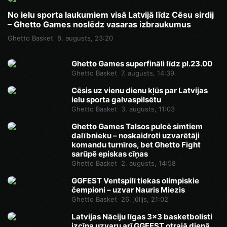
No ielu sporta laukumiem visā Latvijā līdz Cēsu sirdij
– Ghetto Games noslēdz vasaras izbraukumus
Ghetto Basket
8. augusts, 23:20
Ghetto Games superfināli līdz pl.23.00
Ghetto Basket
7. augusts, 14:39
Cēsis uz vienu dienu kļūs par Latvijas
ielu sporta galvaspilsētu
Ghetto Basket
3. augusts, 11:03
Ghetto Games Talsos pulcē simtiem
dalībnieku – noskaidroti uzvarētāji
komandu turnīros, bet Ghetto Fight
sarūpē episkas cīņas
Ghetto Basket
2. augusts, 14:58
GGFEST Ventspilī tiekas olimpiskie
čempioni – uzvar Nauris Miezis
Ghetto Basket
26. jūlijs, 21:02
Latvijas Nāciju līgas 3x3 basketbolisti
izcīna uzvaru arī GGFEST otrajā dienā,