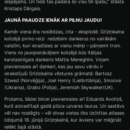
iespējams. Un tieši tas padara šo visu tik īpašu,” stāsta
Kristaps Dārgais.
JAUNĀ PAAUDZE IENĀK AR PILNU JAUDU!
Kamēr viena ēra noslēdzas, cita - eksplodē. Grīziņkalna
kolizējā pirmo reizi redzēsim dankerus no vairākām
valstīm, kuri ieradīsies ar vienu mērķi – pārņemt troni.
Viens no jaunpienācējiem kolizējā būs Itālijas
karstasinīgais dankeris Mattia Meneghini. Viņam
pievienosies arī dankeri, kas jau savu vārdu ir
ierakstījuši Grīziņkalna vēstures grāmatā: Bartosz
Szwed (Norvēģija), Joel Henry (Lielbritānija), Smoove
(Ukraina), Grabo (Polija), Jeremiah Skywalker(UK).
Protams, šādai blicei pievienosies arī Eduards Avotiņš,
kurš aizvadītajā gadā plūca uzvaras laurus. Un sastāvs
vēl nav noslēgts – vēl divas vietas tiks izcīnītas atlases
lidojumā 18. jūnijā Grīziņkalnā, kur ikviens var mēģināt
ielēkt šajā stāstā.