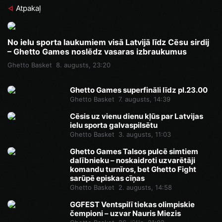
Atpakaļ
No ielu sporta laukumiem visā Latvijā līdz Cēsu sirdij
– Ghetto Games noslēdz vasaras izbraukumus
Ghetto Basket
8. augusts, 23:20
Ghetto Games superfināli līdz pl.23.00
Ghetto Basket
7. augusts, 14:39
Cēsis uz vienu dienu kļūs par Latvijas
ielu sporta galvaspilsētu
Ghetto Basket
3. augusts, 11:03
Ghetto Games Talsos pulcē simtiem
dalībnieku – noskaidroti uzvarētāji
komandu turnīros, bet Ghetto Fight
sarūpē episkas cīņas
Ghetto Basket
2. augusts, 14:58
GGFEST Ventspilī tiekas olimpiskie
čempioni – uzvar Nauris Miezis