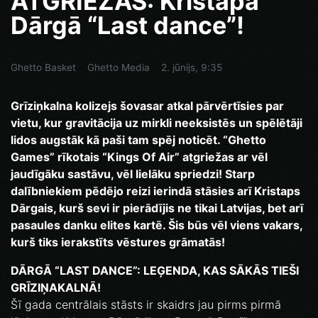
ATGRIEŽAS: Kristapa
Dārgā “Last dance”!
Ghetto Basket
Ghetto Media
2. jūnijs, 9:35
Grīziņkalna kolizejs šovasar atkal pārvērtīsies par
vietu, kur gravitācija uz mirkli neeksistēs un spēlētāji
lidos augstāk kā paši tam spēj noticēt. “Ghetto
Games” rīkotais “Kings Of Air” atgriežas ar vēl
jaudīgāku sastāvu, vēl lielāku spriedzi! Starp
dalībniekiem pēdējo reizi ierindā stāsies arī Kristaps
Dārgais, kurš sevi ir pierādījis ne tikai Latvijas, bet arī
pasaules danku elites kartē. Šis būs vēl viens vakars,
kurš tiks ierakstīts vēstures grāmatās!
DĀRGĀ “LAST DANCE”: LEĢENDA, KAS SĀKĀS TIEŠI
GRĪZIŅAKALNĀ!
Šī gada centrālais stāsts ir skaidrs jau pirms pirmā