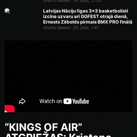
Ghetto Basket
26. jūlijs, 21:02
Latvijas Nāciju līgas 3x3 basketbolisti
izcīna uzvaru arī GGFEST otrajā dienā,
Ernests Zēbolds pirmais BMX PRO finālā
Ghetto Basket
26. jūlijs, 1:41
“KINGS OF AIR”