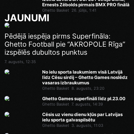
Ernests Zēbolds pirmais BMX PRO finālā
Ghetto Basket
26. jūlijs, 1:41
JAUNUMI
Ghetto Games superfināli līdz pl.23.00
Pēdējā iespēja pirms Superfināla:
Ghetto Football pie “AKROPOLE Rīga”
7. augusts, 14:46
izspēlēs dubultos punktus
7. augusts, 12:35
No ielu sporta laukumiem visā Latvijā
līdz Cēsu sirdij – Ghetto Games noslēdz
vasaras izbraukumus
Ghetto Basket
8. augusts, 23:20
Ghetto Games superfināli līdz pl.23.00
Ghetto Basket
7. augusts, 14:39
Cēsis uz vienu dienu kļūs par Latvijas
ielu sporta galvaspilsētu
Ghetto Basket
3. augusts, 11:03