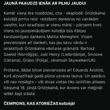
JAUNĀ PAAUDZE IENĀK AR PILNU JAUDU!
Kamēr viena ēra noslēdzas, cita - eksplodē. Grīziņkalna
kolizējā pirmo reizi redzēsim dankerus no vairākām
valstīm, kuri ieradīsies ar vienu mērķi – pārņemt troni.
Viens no jaunpienācējiem kolizējā būs Itālijas
karstasinīgais dankeris Mattia Meneghini. Viņam
pievienosies arī dankeri, kas jau savu vārdu ir
ierakstījuši Grīziņkalna vēstures grāmatā: Bartosz
Szwed (Norvēģija), Joel Henry (Lielbritānija), Smoove
(Ukraina), Grabo (Polija), Jeremiah Skywalker(UK).
Protams, šādai blicei pievienosies arī Eduards Avotiņš,
kurš aizvadītajā gadā plūca uzvaras laurus. Un sastāvs
vēl nav noslēgts – vēl divas vietas tiks izcīnītas atlases
lidojumā 18. jūnijā Grīziņkalnā, kur ikviens var mēģināt
ielēkt šajā stāstā.
ČEMPIONS, KAS ATGRIEŽAS kolizējā!