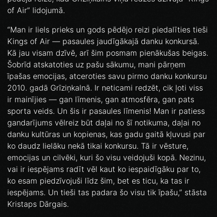
of Air” lidojumā.
“Man ir liels prieks un gods pēdējo reizi piedalīties tieši
Kings of Air — pasaules jaudīgākajā danku konkursā.
Kā jau visam dzīvē, arī šim posmam pienākušas beigas.
Šobrīd atskatoties uz pašu sākumu, mani pārņem
īpašas emocijas, atceroties savu pirmo danku konkursu
2010. gadā Grīziņkalnā. Ir neticami redzēt, cik ļoti viss
ir mainījies — gan līmenis, gan atmosfēra, gan pats
sporta veids. Un šis ir pasaules līmenis! Man ir patiess
gandarījums vēlreiz būt daļai no šī notikuma, daļai no
danku kultūras un kopienas, kas gadu gaitā kļuvusi par
ko daudz lielāku nekā tikai konkursu. Tā ir vēsture,
emocijas un cilvēki, kuri šo visu veidojuši kopā. Nezinu,
vai ir iespējams radīt vēl kaut ko iespaidīgāku par to,
ko esam piedzīvojuši līdz šim, bet es ticu, ka tas ir
iespējams. Un tieši tas padara šo visu tik īpašu,” stāsta
Kristaps Dārgais.