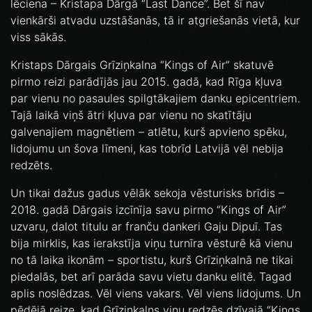
lēciena – Kristapa Dārgā “Last Dance”. Bet šī nav
vienkārši atvadu uzstāšanās, tā ir atgriešanās vietā, kur
viss sākās.
Kristaps Dārgais Grīziņkalna “Kings of Air” skatuvē
pirmo reizi parādījās jau 2015. gadā, kad Rīga kļuva
par vienu no pasaules spilgtākajiem danku epicentriem.
Tajā laikā viņš ātri kļuva par vienu no skatītāju
galvenajiem magnētiem – atlētu, kurš apvieno spēku,
lidojumu un šova līmeni, kas tobrīd Latvijā vēl nebija
redzēts.
Un tikai dažus gadus vēlāk sekoja vēsturisks brīdis –
2018. gadā Dārgais izcīnīja savu pirmo “Kings of Air”
uzvaru, dalot titulu ar franču dankeri Gaju Dipuī. Tas
bija mirklis, kas ierakstīja viņu turnīra vēsturē kā vienu
no tā laika ikonām – sportistu, kurš Grīziņkalnā ne tikai
piedalās, bet arī parāda savu vietu danku elitē. Tagad
aplis noslēdzas. Vēl viens vakars. Vēl viens lidojums. Un
pēdējā reize, kad Grīziņkalns viņu redzēs dzīvajā “Kings