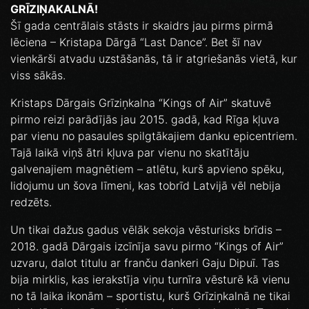
GRĪZIŅAKALNĀ!
Šī gada centrālais stāsts ir skaidrs jau pirms pirmā
lēciena – Kristapa Dārgā “Last Dance”. Bet šī nav
vienkārši atvadu uzstāšanās, tā ir atgriešanās vietā, kur
viss sākās.
Kristaps Dārgais Grīziņkalna “Kings of Air” skatuvē
pirmo reizi parādījās jau 2015. gadā, kad Rīga kļuva
par vienu no pasaules spilgtākajiem danku epicentriem.
Tajā laikā viņš ātri kļuva par vienu no skatītāju
galvenajiem magnētiem – atlētu, kurš apvieno spēku,
lidojumu un šova līmeni, kas tobrīd Latvijā vēl nebija
redzēts.
Un tikai dažus gadus vēlāk sekoja vēsturisks brīdis –
2018. gadā Dārgais izcīnīja savu pirmo “Kings of Air”
uzvaru, dalot titulu ar franču dankeri Gaju Dipuī. Tas
bija mirklis, kas ierakstīja viņu turnīra vēsturē kā vienu
no tā laika ikonām – sportistu, kurš Grīziņkalnā ne tikai