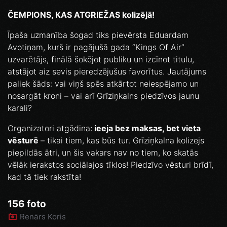
ČEMPIONS, KAS ATGRIEŽAS kolizējā!
Īpaša uzmanība šogad tiks pievērsta Eduardam
Avotiņam, kurš ir pagājušā gada “Kings Of Air”
uzvarētājs, finālā šokējot publiku un izcīnot titulu,
atstājot aiz sevis pieredzējušus favorītus. Jautājums
paliek šāds: vai viņš spēs atkārtot neiespējamo un
nosargāt kroni – vai arī Grīziņkalns piedzīvos jaunu
karali?
Organizatori atgādina:
ieeja bez maksas, bet vieta
vēsturē
– tikai tiem, kas būs tur. Grīziņkalna kolizejs
piepildās ātri, un šis vakars nav no tiem, ko skatās
vēlāk ierakstos sociālajos tīklos! Piedzīvo vēsturi brīdī,
kad tā tiek rakstīta!
156 foto
Renārs Koris