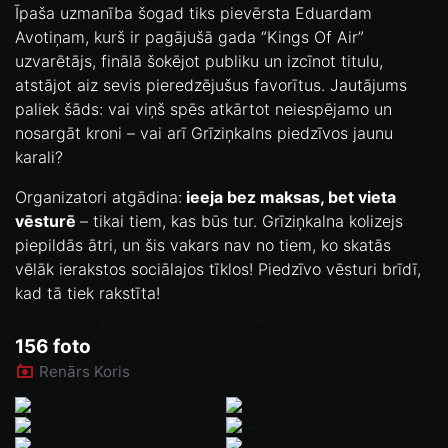
Īpaša uzmanība šogad tiks pievērsta Eduardam
Avotiņam, kurš ir pagājušā gada “Kings Of Air”
uzvarētājs, finālā šokējot publiku un izcīnot titulu,
atstājot aiz sevis pieredzējušus favorītus. Jautājums
paliek šāds: vai viņš spēs atkārtot neiespējamo un
nosargāt kroni – vai arī Grīziņkalns piedzīvos jaunu
karali?
Organizatori atgādina:
ieeja bez maksas, bet vieta
vēsturē
– tikai tiem, kas būs tur. Grīziņkalna kolizejs
piepildās ātri, un šis vakars nav no tiem, ko skatās
vēlāk ierakstos sociālajos tīklos! Piedzīvo vēsturi brīdī,
kad tā tiek rakstīta!
156 foto
Renārs Koris