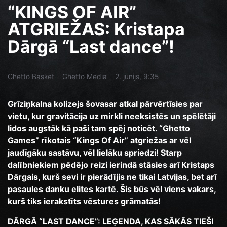
“KINGS OF AIR”
ATGRIEŽAS: Kristapa
Dārgā “Last dance”!
Ghetto Basket
Ghetto Media
2. jūnijs, 9:35
Grīziņkalna kolizejs šovasar atkal pārvērtīsies par
vietu, kur gravitācija uz mirkli neeksistēs un spēlētāji
lidos augstāk kā paši tam spēj noticēt. “Ghetto
Games” rīkotais “Kings Of Air” atgriežas ar vēl
jaudīgāku sastāvu, vēl lielāku spriedzi! Starp
dalībniekiem pēdējo reizi ierindā stāsies arī Kristaps
Dārgais, kurš sevi ir pierādījis ne tikai Latvijas, bet arī
pasaules danku elites kartē. Šis būs vēl viens vakars,
kurš tiks ierakstīts vēstures grāmatās!
DĀRGĀ “LAST DANCE”: LEĢENDA, KAS SĀKĀS TIEŠI