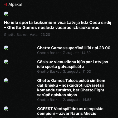
Atpakaļ
No ielu sporta laukumiem visā Latvijā līdz Cēsu sirdij
– Ghetto Games noslēdz vasaras izbraukumus
Ghetto Basket
Vakar, 23:20
Ghetto Games superfināli līdz pl.23.00
Ghetto Basket
7. augusts, 14:39
Cēsis uz vienu dienu kļūs par Latvijas
ielu sporta galvaspilsētu
Ghetto Basket
3. augusts, 11:03
Ghetto Games Talsos pulcē simtiem
dalībnieku – noskaidroti uzvarētāji
komandu turnīros, bet Ghetto Fight
sarūpē episkas cīņas
Ghetto Basket
2. augusts, 14:58
GGFEST Ventspilī tiekas olimpiskie
čempioni – uzvar Nauris Miezis