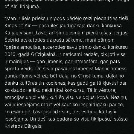
of Air” lidojumā.
“Man ir liels prieks un gods pēdējo reizi piedalīties tieši
Kings of Air — pasaules jaudīgākajā danku konkursā.
Kā jau visam dzīvē, arī šim posmam pienākušas beigas.
Šobrīd atskatoties uz pašu sākumu, mani pārņem
īpašas emocijas, atceroties savu pirmo danku konkursu
2010. gadā Grīziņkalnā. Ir neticami redzēt, cik ļoti viss
ir mainījies — gan līmenis, gan atmosfēra, gan pats
sporta veids. Un šis ir pasaules līmenis! Man ir patiess
gandarījums vēlreiz būt daļai no šī notikuma, daļai no
danku kultūras un kopienas, kas gadu gaitā kļuvusi par
ko daudz lielāku nekā tikai konkursu. Tā ir vēsture,
emocijas un cilvēki, kuri šo visu veidojuši kopā. Nezinu,
vai ir iespējams radīt vēl kaut ko iespaidīgāku par to,
ko esam piedzīvojuši līdz šim, bet es ticu, ka tas ir
iespējams. Un tieši tas padara šo visu tik īpašu,” stāsta
Kristaps Dārgais.