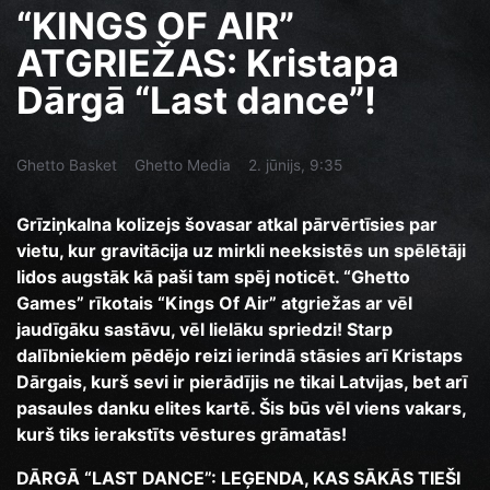
“KINGS OF AIR”
ATGRIEŽAS: Kristapa
Dārgā “Last dance”!
Ghetto Basket
Ghetto Media
2. jūnijs, 9:35
Grīziņkalna kolizejs šovasar atkal pārvērtīsies par
vietu, kur gravitācija uz mirkli neeksistēs un spēlētāji
lidos augstāk kā paši tam spēj noticēt. “Ghetto
Games” rīkotais “Kings Of Air” atgriežas ar vēl
jaudīgāku sastāvu, vēl lielāku spriedzi! Starp
dalībniekiem pēdējo reizi ierindā stāsies arī Kristaps
Dārgais, kurš sevi ir pierādījis ne tikai Latvijas, bet arī
pasaules danku elites kartē. Šis būs vēl viens vakars,
kurš tiks ierakstīts vēstures grāmatās!
DĀRGĀ “LAST DANCE”: LEĢENDA, KAS SĀKĀS TIEŠI