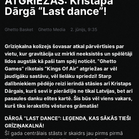
ATGRIEŽAS: Kristapa
Dārgā “Last dance”!
Ghetto Basket
Ghetto Media
2. jūnijs, 9:35
Grīziņkalna kolizejs šovasar atkal pārvērtīsies par
vietu, kur gravitācija uz mirkli neeksistēs un spēlētāji
lidos augstāk kā paši tam spēj noticēt. “Ghetto
Games” rīkotais “Kings Of Air” atgriežas ar vēl
jaudīgāku sastāvu, vēl lielāku spriedzi! Starp
dalībniekiem pēdējo reizi ierindā stāsies arī Kristaps
Dārgais, kurš sevi ir pierādījis ne tikai Latvijas, bet arī
pasaules danku elites kartē. Šis būs vēl viens vakars,
kurš tiks ierakstīts vēstures grāmatās!
DĀRGĀ “LAST DANCE”: LEĢENDA, KAS SĀKĀS TIEŠI
GRĪZIŅAKALNĀ!
Šī gada centrālais stāsts ir skaidrs jau pirms pirmā