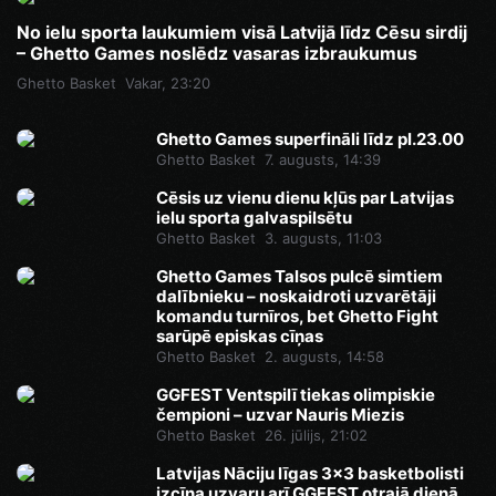
No ielu sporta laukumiem visā Latvijā līdz Cēsu sirdij
– Ghetto Games noslēdz vasaras izbraukumus
Ghetto Basket
Vakar, 23:20
Ghetto Games superfināli līdz pl.23.00
Ghetto Basket
7. augusts, 14:39
Cēsis uz vienu dienu kļūs par Latvijas
ielu sporta galvaspilsētu
Ghetto Basket
3. augusts, 11:03
Ghetto Games Talsos pulcē simtiem
dalībnieku – noskaidroti uzvarētāji
komandu turnīros, bet Ghetto Fight
sarūpē episkas cīņas
Ghetto Basket
2. augusts, 14:58
GGFEST Ventspilī tiekas olimpiskie
čempioni – uzvar Nauris Miezis
Ghetto Basket
26. jūlijs, 21:02
Latvijas Nāciju līgas 3x3 basketbolisti
izcīna uzvaru arī GGFEST otrajā dienā,