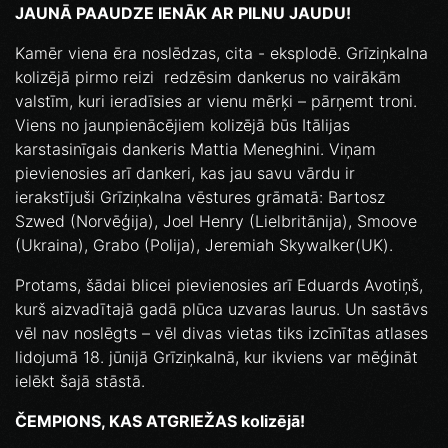
JAUNĀ PAAUDZE IENĀK AR PILNU JAUDU!
Kamēr viena ēra noslēdzas, cita - eksplodē. Grīziņkalna
kolizējā pirmo reizi redzēsim dankerus no vairākām
valstīm, kuri ieradīsies ar vienu mērķi – pārņemt troni.
Viens no jaunpienācējiem kolizējā būs Itālijas
karstasinīgais dankeris Mattia Meneghini. Viņam
pievienosies arī dankeri, kas jau savu vārdu ir
ierakstījuši Grīziņkalna vēstures grāmatā: Bartosz
Szwed (Norvēģija), Joel Henry (Lielbritānija), Smoove
(Ukraina), Grabo (Polija), Jeremiah Skywalker(UK).
Protams, šādai blicei pievienosies arī Eduards Avotiņš,
kurš aizvadītajā gadā plūca uzvaras laurus. Un sastāvs
vēl nav noslēgts – vēl divas vietas tiks izcīnītas atlases
lidojumā 18. jūnijā Grīziņkalnā, kur ikviens var mēģināt
ielēkt šajā stāstā.
ČEMPIONS, KAS ATGRIEŽAS kolizējā!