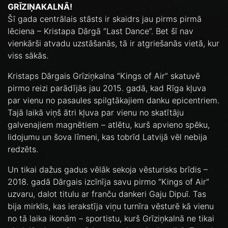
GRĪZIŅAKALNĀ!
Šī gada centrālais stāsts ir skaidrs jau pirms pirmā
lēciena – Kristapa Dārgā “Last Dance”. Bet šī nav
vienkārši atvadu uzstāšanās, tā ir atgriešanās vietā, kur
viss sākās.
Kristaps Dārgais Grīziņkalna “Kings of Air” skatuvē
pirmo reizi parādījās jau 2015. gadā, kad Rīga kļuva
par vienu no pasaules spilgtākajiem danku epicentriem.
Tajā laikā viņš ātri kļuva par vienu no skatītāju
galvenajiem magnētiem – atlētu, kurš apvieno spēku,
lidojumu un šova līmeni, kas tobrīd Latvijā vēl nebija
redzēts.
Un tikai dažus gadus vēlāk sekoja vēsturisks brīdis –
2018. gadā Dārgais izcīnīja savu pirmo “Kings of Air”
uzvaru, dalot titulu ar franču dankeri Gaju Dipuī. Tas
bija mirklis, kas ierakstīja viņu turnīra vēsturē kā vienu
no tā laika ikonām – sportistu, kurš Grīziņkalnā ne tikai