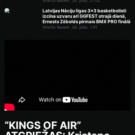
Ghetto Basket
26. jūlijs, 21:02
Latvijas Nāciju līgas 3x3 basketbolisti
izcīna uzvaru arī GGFEST otrajā dienā,
Ernests Zēbolds pirmais BMX PRO finālā
Ghetto Basket
26. jūlijs, 1:41
“KINGS OF AIR”