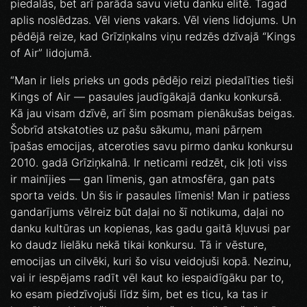
piedalās, bet arī parāda savu vietu danku elitē. Tagad
aplis noslēdzas. Vēl viens vakars. Vēl viens lidojums. Un
pēdējā reize, kad Grīziņkalns viņu redzēs dzīvajā “Kings
of Air” lidojumā.
“Man ir liels prieks un gods pēdējo reizi piedalīties tieši
Kings of Air — pasaules jaudīgākajā danku konkursā.
Kā jau visam dzīvē, arī šim posmam pienākušas beigas.
Šobrīd atskatoties uz pašu sākumu, mani pārņem
īpašas emocijas, atceroties savu pirmo danku konkursu
2010. gadā Grīziņkalnā. Ir neticami redzēt, cik ļoti viss
ir mainījies — gan līmenis, gan atmosfēra, gan pats
sporta veids. Un šis ir pasaules līmenis! Man ir patiess
gandarījums vēlreiz būt daļai no šī notikuma, daļai no
danku kultūras un kopienas, kas gadu gaitā kļuvusi par
ko daudz lielāku nekā tikai konkursu. Tā ir vēsture,
emocijas un cilvēki, kuri šo visu veidojuši kopā. Nezinu,
vai ir iespējams radīt vēl kaut ko iespaidīgāku par to,
ko esam piedzīvojuši līdz šim, bet es ticu, ka tas ir