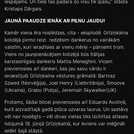
iespējams. Un tieši tas padara šo visu tik īpašu,” stāsta
Kristaps Dārgais.
JAUNĀ PAAUDZE IENĀK AR PILNU JAUDU!
Kamēr viena ēra noslēdzas, cita - eksplodē. Grīziņkalna
kolizējā pirmo reizi redzēsim dankerus no vairākām
valstīm, kuri ieradīsies ar vienu mērķi – pārņemt troni.
Viens no jaunpienācējiem kolizējā būs Itālijas
karstasinīgais dankeris Mattia Meneghini. Viņam
pievienosies arī dankeri, kas jau savu vārdu ir
ierakstījuši Grīziņkalna vēstures grāmatā: Bartosz
Szwed (Norvēģija), Joel Henry (Lielbritānija), Smoove
(Ukraina), Grabo (Polija), Jeremiah Skywalker(UK).
Protams, šādai blicei pievienosies arī Eduards Avotiņš,
kurš aizvadītajā gadā plūca uzvaras laurus. Un sastāvs
vēl nav noslēgts – vēl divas vietas tiks izcīnītas atlases
lidojumā 18. jūnijā Grīziņkalnā, kur ikviens var mēģināt
ielēkt šajā stāstā.