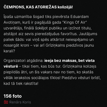
ČEMPIONS, KAS ATGRIEŽAS kolizējā!
Īpaša uzmanība šogad tiks pievērsta Eduardam
Avotiņam, kurš ir pagājušā gada “Kings Of Air”
uzvarētājs, finālā šokējot publiku un izcīnot titulu,
atstājot aiz sevis pieredzējušus favorītus. Jautājums
paliek šāds: vai viņš spēs atkārtot neiespējamo un
nosargāt kroni – vai arī Grīziņkalns piedzīvos jaunu
karali?
Organizatori atgādina:
ieeja bez maksas, bet vieta
vēsturē
– tikai tiem, kas būs tur. Grīziņkalna kolizejs
piepildās ātri, un šis vakars nav no tiem, ko skatās
vēlāk ierakstos sociālajos tīklos! Piedzīvo vēsturi brīdī,
kad tā tiek rakstīta!
156 foto
Renārs Koris