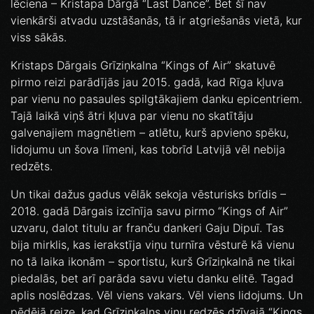
lēciena – Kristapa Dārgā “Last Dance”. Bet šī nav
vienkārši atvadu uzstāšanās, tā ir atgriešanās vietā, kur
viss sākās.
Kristaps Dārgais Grīziņkalna “Kings of Air” skatuvē
pirmo reizi parādījās jau 2015. gadā, kad Rīga kļuva
par vienu no pasaules spilgtākajiem danku epicentriem.
Tajā laikā viņš ātri kļuva par vienu no skatītāju
galvenajiem magnētiem – atlētu, kurš apvieno spēku,
lidojumu un šova līmeni, kas tobrīd Latvijā vēl nebija
redzēts.
Un tikai dažus gadus vēlāk sekoja vēsturisks brīdis –
2018. gadā Dārgais izcīnīja savu pirmo “Kings of Air”
uzvaru, dalot titulu ar franču dankeri Gaju Dipuī. Tas
bija mirklis, kas ierakstīja viņu turnīra vēsturē kā vienu
no tā laika ikonām – sportistu, kurš Grīziņkalnā ne tikai
piedalās, bet arī parāda savu vietu danku elitē. Tagad
aplis noslēdzas. Vēl viens vakars. Vēl viens lidojums. Un
pēdējā reize, kad Grīziņkalns viņu redzēs dzīvajā “Kings