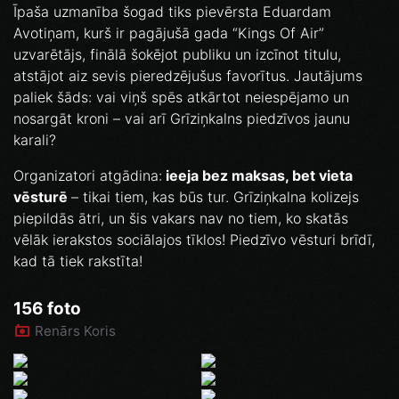
Īpaša uzmanība šogad tiks pievērsta Eduardam
Avotiņam, kurš ir pagājušā gada “Kings Of Air”
uzvarētājs, finālā šokējot publiku un izcīnot titulu,
atstājot aiz sevis pieredzējušus favorītus. Jautājums
paliek šāds: vai viņš spēs atkārtot neiespējamo un
nosargāt kroni – vai arī Grīziņkalns piedzīvos jaunu
karali?
Organizatori atgādina:
ieeja bez maksas, bet vieta
vēsturē
– tikai tiem, kas būs tur. Grīziņkalna kolizejs
piepildās ātri, un šis vakars nav no tiem, ko skatās
vēlāk ierakstos sociālajos tīklos! Piedzīvo vēsturi brīdī,
kad tā tiek rakstīta!
156 foto
Renārs Koris