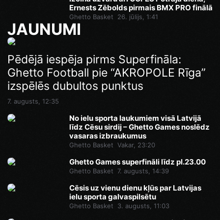
Ernests Zēbolds pirmais BMX PRO finālā
Ghetto Basket
26. jūlijs, 1:41
JAUNUMI
Ghetto Games superfināli līdz pl.23.00
Pēdējā iespēja pirms Superfināla:
Ghetto Football pie “AKROPOLE Rīga”
7. augusts, 14:46
izspēlēs dubultos punktus
7. augusts, 12:35
No ielu sporta laukumiem visā Latvijā
līdz Cēsu sirdij – Ghetto Games noslēdz
vasaras izbraukumus
Ghetto Basket
Vakar, 23:20
Ghetto Games superfināli līdz pl.23.00
Ghetto Basket
7. augusts, 14:39
Cēsis uz vienu dienu kļūs par Latvijas
ielu sporta galvaspilsētu
Ghetto Basket
3. augusts, 11:03