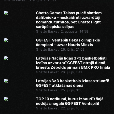
Ghetto Basket
3. augusts, 11:03
Ghetto Games Talsos pulcē simtiem
dalībnieku – noskaidroti uzvarētāji
komandu turnīros, bet Ghetto Fight
sarūpē episkas cīņas
Ghetto Basket
2. augusts, 14:58
GGFEST Ventspilī tiekas olimpiskie
čempioni – uzvar Nauris Miezis
Ghetto Basket
26. jūlijs, 21:02
Latvijas Nāciju līgas 3x3 basketbolisti
izcīna uzvaru arī GGFEST otrajā dienā,
Ernests Zēbolds pirmais BMX PRO finālā
Ghetto Basket
26. jūlijs, 1:41
Latvijas 3x3 basketbola izlases triumfē
GGFEST atklāšanas dienā
Ghetto Basket
25. jūlijs, 0:18
TOP 10 notikumi, kurus izbaudīt šajā
nedēļas nogalē GG FEST Ventspilī!
Ghetto Basket
22. jūlijs, 10:58