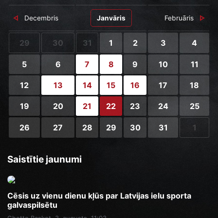
Decembris
Janvāris
Februāris
29
30
31
1
2
3
4
5
6
7
8
9
10
11
12
13
14
15
16
17
18
19
20
21
22
23
24
25
26
27
28
29
30
31
1
Saistītie jaunumi
Cēsis uz vienu dienu kļūs par Latvijas ielu sporta
galvaspilsētu