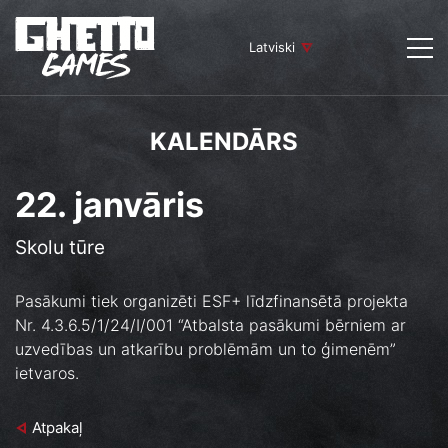
Latviski
KALENDĀRS
22. janvāris
Skolu tūre
Pasākumi tiek organizēti ESF+ līdzfinansētā projekta
Nr. 4.3.6.5/1/24/I/001 “Atbalsta pasākumi bērniem ar
uzvedības un atkarību problēmām un to ģimenēm”
ietvaros.
Atpakaļ