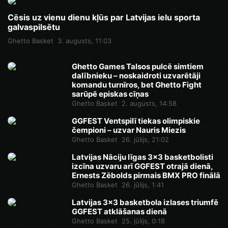
Cēsis uz vienu dienu kļūs par Latvijas ielu sporta
galvaspilsētu
Ghetto Basket
3. augusts, 11:03
Ghetto Games Talsos pulcē simtiem
dalībnieku – noskaidroti uzvarētāji
komandu turnīros, bet Ghetto Fight
sarūpē episkas cīņas
Ghetto Basket
2. augusts, 14:58
GGFEST Ventspilī tiekas olimpiskie
čempioni – uzvar Nauris Miezis
Ghetto Basket
26. jūlijs, 21:02
Latvijas Nāciju līgas 3x3 basketbolisti
izcīna uzvaru arī GGFEST otrajā dienā,
Ernests Zēbolds pirmais BMX PRO finālā
Ghetto Basket
26. jūlijs, 1:41
Latvijas 3x3 basketbola izlases triumfē
GGFEST atklāšanas dienā
Ghetto Basket
25. jūlijs, 0:18