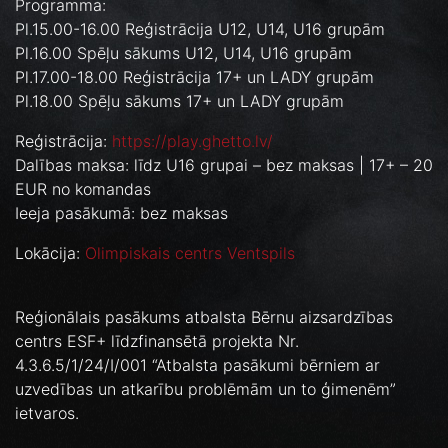
Programma:
Pl.15.00-16.00 Reģistrācija U12, U14, U16 grupām
Pl.16.00 Spēļu sākums U12, U14, U16 grupām
Pl.17.00-18.00 Reģistrācija 17+ un LADY grupām
Pl.18.00 Spēļu sākums 17+ un LADY grupām
Reģistrācija:
https://play.ghetto.lv/
Dalības maksa: līdz U16 grupai – bez maksas | 17+ – 20
EUR no komandas
Ieeja pasākumā: bez maksas
Lokācija:
Olimpiskais centrs Ventspils
Reģionālais pasākums atbalsta Bērnu aizsardzības
centrs ESF+ līdzfinansētā projekta Nr.
4.3.6.5/1/24/I/001 “Atbalsta pasākumi bērniem ar
uzvedības un atkarību problēmām un to ģimenēm”
ietvaros.