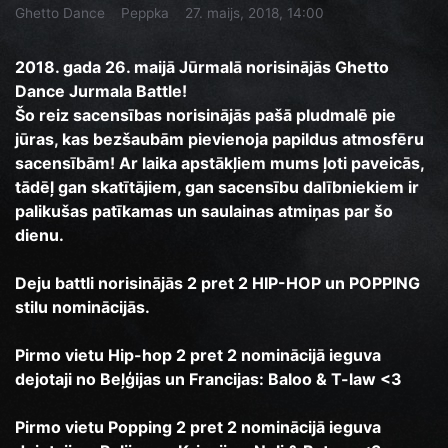
Ghetto Dance
Peppka
27. maijs, 2018, 14:00
2018. gada 26. maijā Jūrmalā norisinājās Ghetto
Dance Jurmala Battle!
Šo reiz sacensības norisinājās pašā pludmalē pie
jūras, kas bezšaubām pievienoja papildus atmosfēru
sacensībām! Ar laika apstākļiem mums ļoti paveicās,
tādēļ gan skatītājiem, gan sacensību dalībniekiem ir
palikušas patīkamas un saulainas atmiņas par šo
dienu.
Deju battli norisinājās 2 pret 2 HIP-HOP un POPPING
stilu nominācijās.
Pirmo vietu Hip-hop 2 pret 2 nominācijā ieguva
dejotaji no Beļģijas un Francijas: Baloo & T-law <3
Pirmo vietu Popping 2 pret 2 nominācijā ieguva