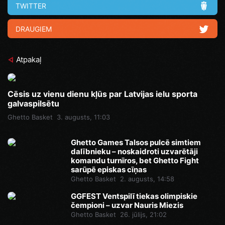
TWITTER
DRAUGIEM
Atpakaļ
Cēsis uz vienu dienu kļūs par Latvijas ielu sporta
galvaspilsētu
Ghetto Basket
3. augusts, 11:03
Ghetto Games Talsos pulcē simtiem
dalībnieku – noskaidroti uzvarētāji
komandu turnīros, bet Ghetto Fight
sarūpē episkas cīņas
Ghetto Basket
2. augusts, 14:58
GGFEST Ventspilī tiekas olimpiskie
čempioni – uzvar Nauris Miezis
Ghetto Basket
26. jūlijs, 21:02