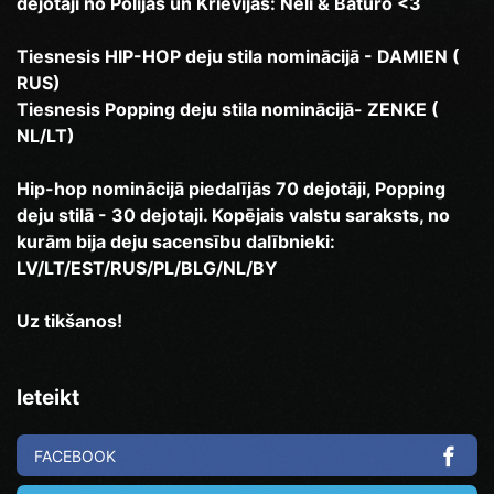
dejotaji no Polijas un Krievijas: Neli & Baturo <3
Tiesnesis HIP-HOP deju stila nominācijā - DAMIEN (
RUS)
Tiesnesis Popping deju stila nominācijā- ZENKE (
NL/LT)
Hip-hop nominācijā piedalījās 70 dejotāji, Popping
deju stilā - 30 dejotaji. Kopējais valstu saraksts, no
kurām bija deju sacensību dalībnieki:
LV/LT/EST/RUS/PL/BLG/NL/BY
Uz tikšanos!
Ieteikt
FACEBOOK