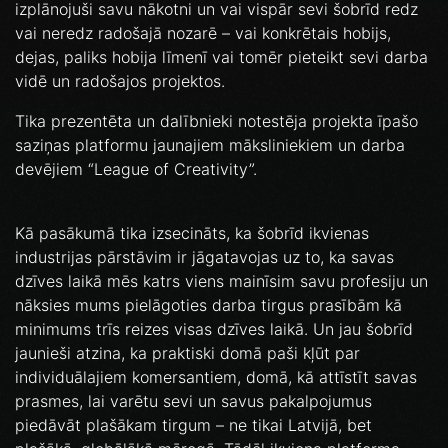
izplānojuši savu nākotni un vai vispār sevi šobrīd redz
vai neredz radošajā nozarē – vai konkrētais hobijs,
dejas, paliks hobija līmenī vai tomēr pieteikt sevi darba
vidē un radošajos projektos.
Tika prezentēta un dalībnieki notestēja projekta īpašo
saziņas platformu jaunajiem māksliniekiem un darba
devējiem “League of Creativity”.
Kā pasākumā tika izsecināts, ka šobrīd ikvienas
industrijas pārstāvim ir jāgatavojas uz to, ka savas
dzīves laikā mēs katrs viens mainīsim savu profesiju un
nāksies mums pielāgoties darba tirgus prasībām kā
minimums trīs reizes visas dzīves laikā. Un jau šobrīd
jaunieši atzina, ka praktiski domā paši kļūt par
individuālajiem komersantiem, domā, kā attīstīt savas
prasmes, lai varētu sevi un savus pakalpojumus
piedāvāt plašākam tirgum – ne tikai Latvijā, bet