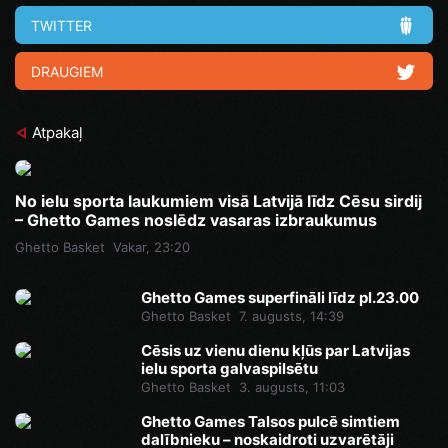
TWITTER
DRAUGIEM
Atpakaļ
No ielu sporta laukumiem visā Latvijā līdz Cēsu sirdij
– Ghetto Games noslēdz vasaras izbraukumus
Ghetto Basket
Vakar, 23:20
Ghetto Games superfināli līdz pl.23.00
Ghetto Basket
7. augusts, 14:39
Cēsis uz vienu dienu kļūs par Latvijas
ielu sporta galvaspilsētu
Ghetto Basket
3. augusts, 11:03
Ghetto Games Talsos pulcē simtiem
dalībnieku – noskaidroti uzvarētāji