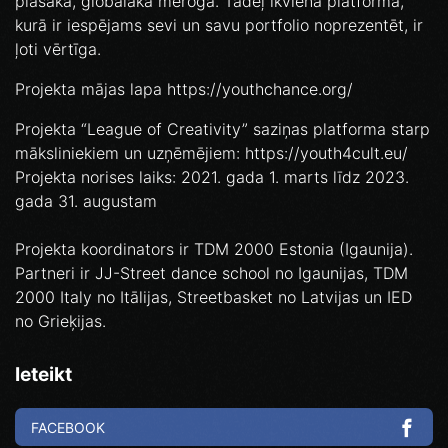
plašākā, globālākā mērogā. Tādēļ ikviena platforma,
kurā ir iespējams sevi un savu portfolio noprezentēt, ir
ļoti vērtīga.
Projekta mājas lapa https://youthchance.org/
Projekta “League of Creativity” saziņas platforma starp
māksliniekiem un uzņēmējiem: https://youth4cult.eu/
Projekta norises laiks: 2021. gada 1. marts līdz 2023.
gada 31. augustam
Projekta koordinators ir TDM 2000 Estonia (Igaunija).
Partneri ir JJ-Street dance school no Igaunijas, TDM
2000 Italy no Itālijas, Streetbasket no Latvijas un IED
no Grieķijas.
Ieteikt
FACEBOOK