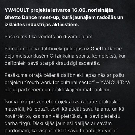
YW4CULT projekta ietvaros 16.06. norisinājās
Ghetto Dance meet-up, kurā jaunajiem radošās un
izklaides industrijas aktīvistiem.
Pasākums tika veidots no divām daļām:
Pirmajā cēlienā dalībnieki pulcējās uz Ghetto Dance
deju meistarklasēm Grīziņkalna sporta kompleksā, kur
dalībnieki savā starpā draudzīgi sacentās.
Pasākuma otrajā cēlienā dalībnieki iepazinās ar pašu
projektu “Youth work for cultural sector” – YW4CULT: tā
ideju, partneriem un praktiskajiem materiāliem.
Īsumā tika prezentēti projektā izstrādātie praktiskie
materiāli, kā iepazīt sevi, kā atklāt savu talantu un kā
novērtēt to, kas man vēl pietrūkst, lai sevi pieteiktu
darba tirgū. Diskusijās jaunieši dalījās ar savām
pārdomām, kā vispār atklāt savu talantu, kā viņi ir