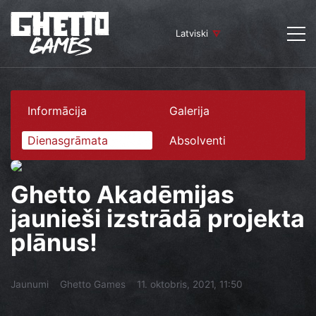
Latviski
Informācija
Galerija
Dienasgrāmata
Absolventi
Ghetto Akadēmijas
jaunieši izstrādā projekta
plānus!
Jaunumi
Ghetto Games
11. oktobris, 2021, 11:50