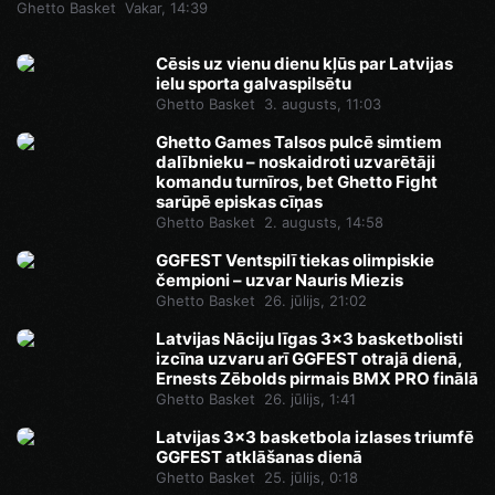
Ghetto Basket
Vakar, 14:39
Cēsis uz vienu dienu kļūs par Latvijas
ielu sporta galvaspilsētu
Ghetto Basket
3. augusts, 11:03
Ghetto Games Talsos pulcē simtiem
dalībnieku – noskaidroti uzvarētāji
komandu turnīros, bet Ghetto Fight
sarūpē episkas cīņas
Ghetto Basket
2. augusts, 14:58
GGFEST Ventspilī tiekas olimpiskie
čempioni – uzvar Nauris Miezis
Ghetto Basket
26. jūlijs, 21:02
Latvijas Nāciju līgas 3x3 basketbolisti
izcīna uzvaru arī GGFEST otrajā dienā,
Ernests Zēbolds pirmais BMX PRO finālā
Ghetto Basket
26. jūlijs, 1:41
Latvijas 3x3 basketbola izlases triumfē
GGFEST atklāšanas dienā
Ghetto Basket
25. jūlijs, 0:18