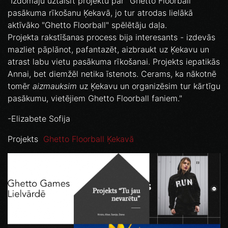
"Izdomāju uztaisīt projektu par "Ghetto Floorball"
pasākuma rīkošanu Ķekavā, jo tur atrodas lielākā
aktīvāko "Ghetto Floorball" spēlētāju daļa.
Projekta rakstīšanas process bija interesants - izdevās
mazliet pāplānot, pafantazēt, aizbraukt uz Ķekavu un
atrast labu vietu pasākuma rīkošanai. Projekts iepatikās
Annai, bet diemžēl netika īstenots. Cerams, ka nākotnē
tomēr
aizmauksim
uz Ķekavu un organizēsim tur kārtīgu
pasākumu, vietējiem Ghetto Floorball faniem."
-Elizabete Sofija
Projekts
Ghetto Floorball Ķekavā