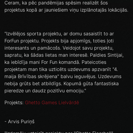
Ceram, ka pēc pandēmijas spēsim realizēt šos
projektus kopā ar jauniešiem viņu izplānotajās lokācijās.
"Izvēlējos sporta projektu, ar domu sasaistīt to ar
ForFun projektu. Projekts bija apjomīgs, toties ļoti
interesants un pamācošs. Veidojot savu projektu,
sapratu, ka šādas lietas man interesē. Paldies Sintijai,
ka iebīdīja mani For Fun komandā. Pateicoties
projektam man tika uzticēts uzdevums apzvanīt "4.
maija Brīvības skrējiena" balvu ieguvējus. Uzdevums
nebija grūts bet atbildīgs. Kopumā gūta fantastiska
pieredze un daudz pozitīvu emociju."
Projekts:
Ghetto Games Lielvārdē
- Arvis Puriņš