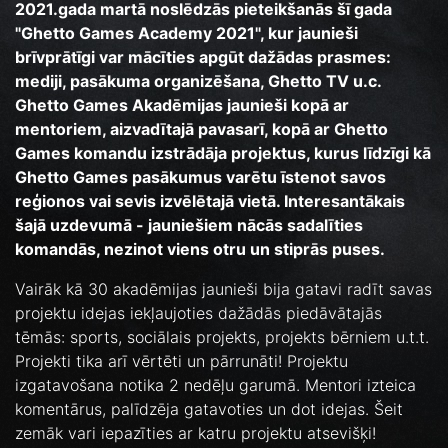
2021.gada martā noslēdzās pieteikšanās šī gada
"Ghetto Games Academy 2021", kur jaunieši
brīvprātīgi var mācīties apgūt dažādas prasmes:
mediji, pasākuma organizēšana, Ghetto TV u.c.
Ghetto Games Akadēmijas jaunieši kopā ar
mentoriem, aizvadītajā pavasarī, kopā ar Ghetto
Games komandu izstrādāja projektus, kurus līdzīgi kā
Ghetto Games pasākumus varētu īstenot savos
reģionos vai sevis izvēlētajā vietā. Interesantākais
šajā uzdevumā - jauniešiem nācās sadalīties
komandās, nezinot viens otru un stiprās puses.
Vairāk kā 30 akadēmijas jaunieši bija gatavi radīt savas
projektu idejas iekļaujoties dažādās piedāvātajās
tēmās: sports, sociālais projekts, projekts bērniem u.t.t.
Projekti tika arī vērtēti un pārrunāti! Projektu
izgatavošana notika 2 nedēļu garumā. Mentori izteica
komentārus, palīdzēja gatavoties un dot idejas. Šeit
zemāk vari iepazīties ar katru projektu atsevišķi!