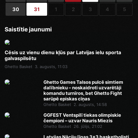
30
31
1
2
3
4
5
Saistītie jaunumi
Cēsis uz vienu dienu kļūs par Latvijas ielu sporta
galvaspilsētu
Ghetto Basket
3. augusts, 11:03
Ghetto Games Talsos pulcē simtiem
dalībnieku – noskaidroti uzvarētāji
komandu turnīros, bet Ghetto Fight
sarūpē episkas cīņas
Ghetto Basket
2. augusts, 14:58
GGFEST Ventspilī tiekas olimpiskie
čempioni – uzvar Nauris Miezis
Ghetto Basket
26. jūlijs, 21:02
Latvijas Nāciju līgas 3x3 basketbolisti