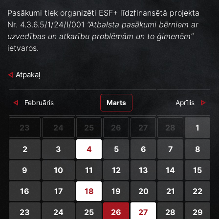
Pasākumi tiek organizēti ESF+ līdzfinansētā projekta
Nr. 4.3.6.5/1/24/I/001
“Atbalsta pasākumi bērniem ar
uzvedības un atkarību problēmām un to ģimenēm”
ietvaros.
Atpakaļ
Februāris
Marts
Aprīlis
23
24
25
26
27
28
1
2
3
4
5
6
7
8
9
10
11
12
13
14
15
16
17
18
19
20
21
22
23
24
25
26
27
28
29