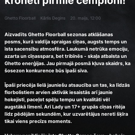
kronēti pirmie čempioni!
Ghetto Floorball
Kārlis Degins
20. maijs, 12:00
Aizvadīts Ghetto Floorball sezonas atklāšanas
posms, kurā valdīja spraigas cīņas, augsts temps un
īsta sacensību atmosfēra. Laukumā netrūka emociju,
azarta un cīņasspara, bet tribīnēs - skaļa atbalsta un
Ghetto enerģijas. Jau pirmajā posmā kļuva skaidrs, ka
šosezon konkurence būs īpaši sīva.
Īpaši priecēja lielā jauniešu atsaucība un tas, ka līdzās
florbolistiem arvien aktīvāk iesaistās arī jaunie
hokejisti, paceļot spēļu tempu un kvalitāti vēl
augstākā līmenī. Arī Lady un 17+ grupās cīņas ritēja
līdz pēdējām sekundēm, kur uzvarētājus nereti šķīra
tikai viens precīzs moments.