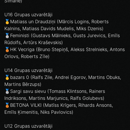
Šīmane)
U16 Grupas uzvarētāji
🥇Matiass un Draudziņi (Mārcis Logins, Roberts
Kalnins, Matiass Davids Mudelis, Miks Dzenis)
🥈Feministi (Gustavs Mālnieks, Gusts Jurevics, Emīls
Rūdolfs, Artūrs Kraševskis)
🥉HK Vecriga (Bruno Stepiņš, Alekss Strelnieks, Antons
Orlovs, Roberts Zīle)
U14 Grupas uzvarētāji
🥇bazars 0 (Ralfs Zile, Andrei Egorov, Martins Obuks,
Martins Bērzups)
🥈Sargi savu sievu (Tomass Klintsons, Rainers
Indriksons, Martins Marjunics, Ralfs Golubevs)
🥉BETONA VILKI (Matīss Krīgers, Rihards Ansons,
Emīls Ķimenitis, Niks Pavlovics)
U12 Grupas uzvarētāji