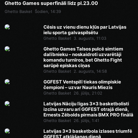
Ghetto Games superfināli līdz pl.23.00
Ghetto Basket
Šodien, 14:39
Cēsis uz vienu dienu kļūs par Latvijas
ielu sporta galvaspilsētu
Ghetto Basket
3. augusts, 11:03
Ghetto Games Talsos pulcē simtiem
dalībnieku – noskaidroti uzvarētāji
komandu turnīros, bet Ghetto Fight
sarūpē episkas cīņas
Ghetto Basket
2. augusts, 14:58
GGFEST Ventspilī tiekas olimpiskie
čempioni – uzvar Nauris Miezis
Ghetto Basket
26. jūlijs, 21:02
Latvijas Nāciju līgas 3x3 basketbolisti
izcīna uzvaru arī GGFEST otrajā dienā,
Ernests Zēbolds pirmais BMX PRO finālā
Ghetto Basket
26. jūlijs, 1:41
Latvijas 3x3 basketbola izlases triumfē
GGFEST atklāšanas dienā