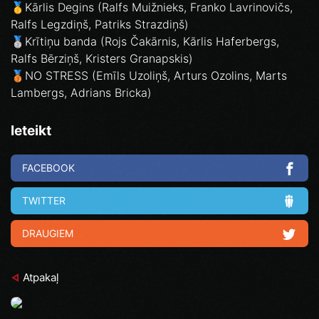
🥇Kārlis Degins (Ralfs Muižnieks, Franko Lavrinovičs,
Ralfs Legzdiņš, Patriks Strazdiņš)
🥈Krītiņu banda (Rojs Čakārnis, Kārlis Haferbergs,
Ralfs Bērziņš, Kristers Granapskis)
🥉NO STRESS (Emīls Uzoliņš, Arturs Ozolins, Marts
Lambergs, Adrians Bricka)
Ieteikt
FACEBOOK
TWITTER
DRAUGIEM
Atpakaļ