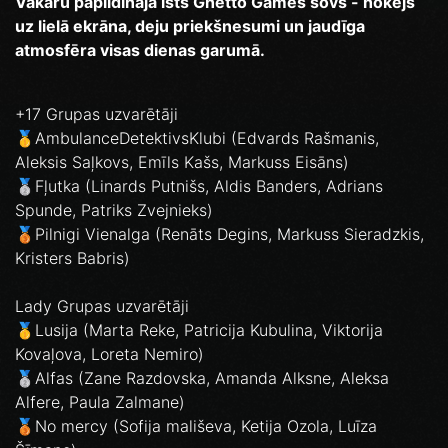
Vakaru papildināja īsts Ghetto Games šovs - hokejs
uz lielā ekrāna, deju priekšnesumi un jaudīga
atmosfēra visas dienas garumā.
+17 Grupas uzvarētāji
🥇AmbulanceDetektivsKlubi (Edvards Rašmanis,
Aleksis Saļkovs, Emīls Kašs, Markuss Eisāns)
🥈Fļutka (Linards Putnišs, Aldis Banders, Adrians
Spunde, Patriks Zvejnieks)
🥉Pilnigi Vienalga (Renāts Degins, Markuss Sieradzkis,
Kristers Babris)
Lady Grupas uzvarētāji
🥇Lusija (Marta Reke, Patricija Kubulina, Viktorija
Kovaļova, Loreta Nemiro)
🥈Alfas (Zane Razdovska, Amanda Alksne, Aleksa
Alfere, Paula Zalmane)
🥉No mercy (Sofija mališeva, Ketija Ozola, Luīza