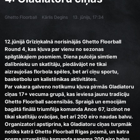
Ghetto Floorball
Kārlis Degins
13. jūnijs, 17:34
12.jūnijā Grīziņkalnā norisinājās Ghetto Floorball
Round 4, kas kļuva par vienu no sezonas
spilgtākajiem posmiem. Diena pulcēja simtiem
dalībnieku un skatītāju, piedāvājot ne tikai
aizraujošas florbola spēles, bet arī cīņu sportu,
basketbolu un kalistēnikas aktivitātes.
Par vakara galveno notikumu kļuva pirmās Gladiatoru
cīņas 17+ vecuma grupā, kas ieviesa jaunu tradīciju
Ghetto Floorball sacensībās. Spraigā un emocijām
bagātā finālā triumfēja komanda Ance 67, izcīnot ne
tikai skatītāju ovācijas, bet arī 200 eiro naudas balvu.
Organizatori apstiprina, ka Gladiatoru cīņas turpmāk
notiks katrā Ghetto Floorball Rīgas posmā, un katra
posma uzvarētāju komanda saņems 200 eiro balvu