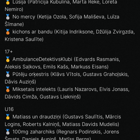
🥇 Lūsija (Patricija Kubulina, Marta Reke, Loreta
Nemiro)
🥈 No mercy (Ketija Ozola, Sofija Mališeva, Luīza
Šīmane)
🥉 kichons ar bandu (Kitija Indriksone, Džūlija Zvirgzda,
Kristena Saulīte)
17+
🥇 AmbulanceDetektivsKlubi (Edvards Rasmanis,
Aleksis Saļkovs, Emils Kašs, Markuss Eisans)
🥈 Pūtēju orķestris (Klāvs Vītols, Gustavs Grahoļskis,
Dāvis Auziņš)
🥉 Miksetais intelekts (Lauris Nazarovs, Elvis Jonass,
Dāvids Cimža, Gustavs Liekniņš)
U16
🥇 Matiass un draudziņi (Gustavs Saulītis, Mārcis
Logins, Roberts Kalniņš, Matiass Davids Mudelis)
🥈 100mg zaharchiks (Regnars Podinskis, Jorens
Šmats, Daniels Auniņš, Matīss Bergs)