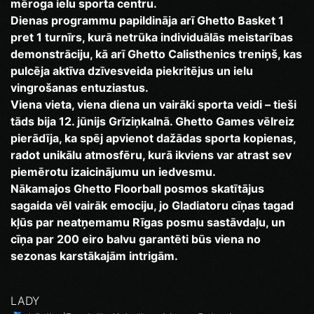
mēroga ielu sporta centru.
Dienas programmu papildināja arī Ghetto Basket 1
pret 1 turnīrs, kurā netrūka individuālās meistarības
demonstrāciju, kā arī Ghetto Calisthenics treniņš, kas
pulcēja aktīva dzīvesveida piekritējus un ielu
vingrošanas entuziastus.
Viena vieta, viena diena un vairāki sporta veidi – tieši
tāds bija 12. jūnijs Grīziņkalnā. Ghetto Games vēlreiz
pierādīja, ka spēj apvienot dažādas sporta kopienas,
radot unikālu atmosfēru, kurā ikviens var atrast sev
piemērotu izaicinājumu un iedvesmu.
Nākamajos Ghetto Floorball posmos skatītājus
sagaida vēl vairāk emociju, jo Gladiatoru cīņas tagad
kļūs par neatņemamu Rīgas posmu sastāvdaļu, un
cīņa par 200 eiro balvu garantēti būs viena no
sezonas karstākajām intrigām.
LADY