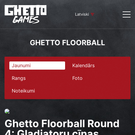
Latviski
GHETTO FLOORBALL
Jaunumi
Kalendārs
Rangs
Foto
Noteikumi
Ghetto Floorball Round
4: Gladiatoru cīņas