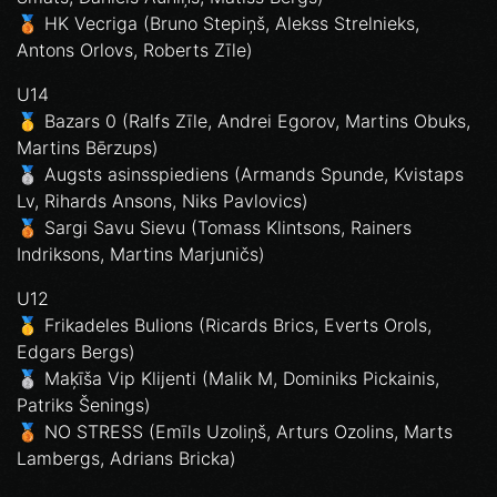
🥉 HK Vecriga (Bruno Stepiņš, Alekss Strelnieks,
Antons Orlovs, Roberts Zīle)
U14
🥇 Bazars 0 (Ralfs Zīle, Andrei Egorov, Martins Obuks,
Martins Bērzups)
🥈 Augsts asinsspiediens (Armands Spunde, Kvistaps
Lv, Rihards Ansons, Niks Pavlovics)
🥉 Sargi Savu Sievu (Tomass Klintsons, Rainers
Indriksons, Martins Marjuničs)
U12
🥇 Frikadeles Bulions (Ricards Brics, Everts Orols,
Edgars Bergs)
🥈 Maķīša Vip Klijenti (Malik M, Dominiks Pickainis,
Patriks Šenings)
🥉 NO STRESS (Emīls Uzoliņš, Arturs Ozolins, Marts
Lambergs, Adrians Bricka)