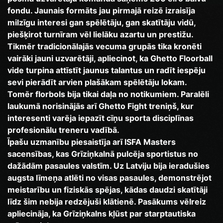
fondu. Jaunais formāts jau pirmajā reizē izraisīja
milzīgu interesi gan spēlētāju, gan skatītāju vidū,
piešķirot turnīram vēl lielāku azartu un prestižu.
Tikmēr tradicionālajās vecuma grupās tika kronēti
vairāki jauni uzvarētāji, apliecinot, ka Ghetto Floorball
vide turpina attīstīt jaunus talantus un radīt iespēju
sevi pierādīt arvien plašākam spēlētāju lokam.
Tomēr florbols bija tikai daļa no notikumiem. Paralēli
laukumā norisinājās arī Ghetto Fight treniņš, kur
interesenti varēja iepazīt cīņu sporta disciplīnas
profesionālu treneru vadībā.
Īpašu uzmanību piesaistīja arī ISFA Masters
sacensības, kas Grīziņkalnā pulcēja sportistus no
dažādām pasaules valstīm. Uz Latviju bija ieradušies
augsta līmeņa atlēti no visas pasaules, demonstrējot
meistarību un fiziskās spējas, kādas daudzi skatītāji
līdz šim nebija redzējuši klātienē. Pasākums vēlreiz
apliecināja, ka Grīziņkalns kļūst par starptautiska